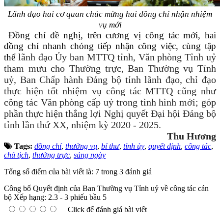
Lãnh đạo hai cơ quan chúc mừng hai đồng chí nhận nhiệm
vụ mới
Đồng chí đề nghị, trên cương vị công tác mới, hai
đồng chí nhanh chóng tiếp nhận công việc, cùng tập
lãnh đạo Ủy ban MTTQ tỉnh, Văn phòng Tỉnh uỷ
thể
tham mưu cho Thường trực, Ban Thường vụ Tỉnh
uỷ, Ban Chấp hành Đảng bộ tỉnh lãnh đạo, chỉ đạo
thực hiện tốt nhiệm vụ công tác MTTQ cũng như
công tác Văn phòng cấp uỷ trong tình hình mới; góp
phần thực hiện thắng lợi Nghị quyết Đại hội Đảng bộ
tỉnh lần thứ XX, nhiệm kỳ 2020 - 2025.
Thu Hương
Tags:
đồng chí
,
thường vụ
,
bí thư
,
tỉnh ủy
,
quyết định
,
công tác
,
chủ tịch
,
thường trực
,
sáng ngày
Tổng số điểm của bài viết là: 7 trong 3 đánh giá
Công bố Quyết định của Ban Thường vụ Tỉnh uỷ về công tác cán
bộ
Xếp hạng:
2.3
-
3
phiếu bầu
5
Click để đánh giá bài viết