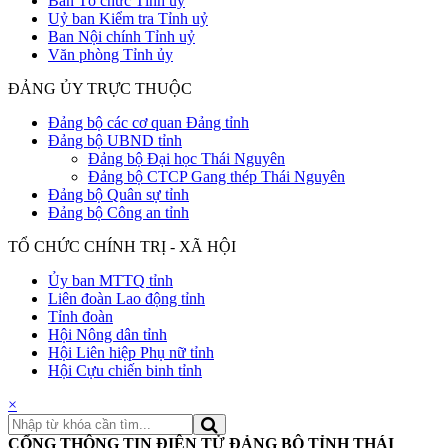
Ban Tổ chức Tỉnh uỷ
Uỷ ban Kiểm tra Tỉnh uỷ
Ban Nội chính Tỉnh uỷ
Văn phòng Tỉnh ủy
ĐẢNG ỦY TRỰC THUỘC
Đảng bộ các cơ quan Đảng tỉnh
Đảng bộ UBND tỉnh
Đảng bộ Đại học Thái Nguyên
Đảng bộ CTCP Gang thép Thái Nguyên
Đảng bộ Quân sự tỉnh
Đảng bộ Công an tỉnh
TỔ CHỨC CHÍNH TRỊ - XÃ HỘI
Ủy ban MTTQ tỉnh
Liên đoàn Lao động tỉnh
Tỉnh đoàn
Hội Nông dân tỉnh
Hội Liên hiệp Phụ nữ tỉnh
Hội Cựu chiến binh tỉnh
×
CỔNG THÔNG TIN ĐIỆN TỬ ĐẢNG BỘ TỈNH THÁI