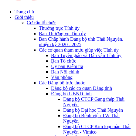
Trang chủ
Giới thiệu
Cơ cấu tổ chức
Thường trực Tỉnh ủy
Ban Thường vụ Tỉnh ủy
Ban Chấp hành Đảng bộ tỉnh Thái Nguyên,
nhiệm kỳ 2020 - 2025
Các cơ quan tham mưu giúp việc Tỉnh ủy
Ban Tuyên giáo và Dân vận Tỉnh ủy
Ban Tổ chức
Ủy ban Kiểm tra
Ban Nội chính
Văn phòng
Các Đảng bộ trực thuộc
Đảng bộ các cơ quan Đảng tỉnh
Đảng bộ UBND tỉnh
Đảng bộ CTCP Gang thép Thái
Nguyên
Đảng bộ Đại học Thái Nguyên
Đảng bộ Bệnh viện TW Thái
Nguyên
Đảng bộ CTCP Kim loại màu Thái
Nguyên - Vimico