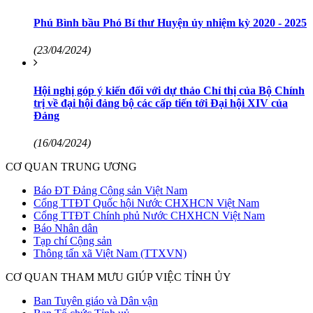
Phú Bình bầu Phó Bí thư Huyện ủy nhiệm kỳ 2020 - 2025
(23/04/2024)
Hội nghị góp ý kiến đối với dự thảo Chỉ thị của Bộ Chính
trị về đại hội đảng bộ các cấp tiến tới Đại hội XIV của
Đảng
(16/04/2024)
CƠ QUAN TRUNG ƯƠNG
Báo ĐT Đảng Cộng sản Việt Nam
Cổng TTĐT Quốc hội Nước CHXHCN Việt Nam
Cổng TTĐT Chính phủ Nước CHXHCN Việt Nam
Báo Nhân dân
Tạp chí Cộng sản
Thông tấn xã Việt Nam (TTXVN)
CƠ QUAN THAM MƯU GIÚP VIỆC TỈNH ỦY
Ban Tuyên giáo và Dân vận