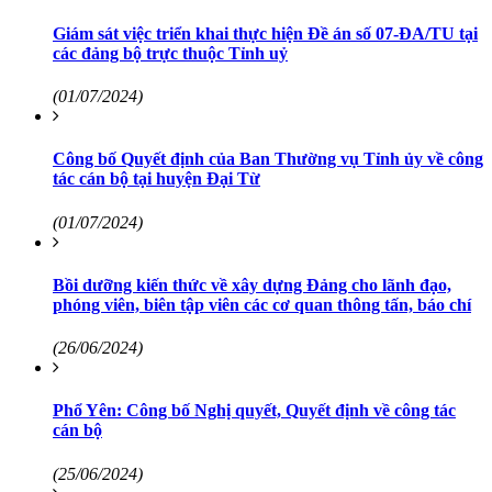
Giám sát việc triển khai thực hiện Đề án số 07-ĐA/TU tại
các đảng bộ trực thuộc Tỉnh uỷ
(01/07/2024)
Công bố Quyết định của Ban Thường vụ Tỉnh ủy về công
tác cán bộ tại huyện Đại Từ
(01/07/2024)
Bồi dưỡng kiến thức về xây dựng Đảng cho lãnh đạo,
phóng viên, biên tập viên các cơ quan thông tấn, báo chí
(26/06/2024)
Phổ Yên: Công bố Nghị quyết, Quyết định về công tác
cán bộ
(25/06/2024)