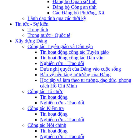
Đảng bộ Quân sự tỉnh
Đảng bộ Công an tỉnh
Các Đảng bộ Phường, Xã
Lãnh đạo tỉnh qua các thời kỳ
Tin tức - Sự kiện
Trong tỉnh
Trong nước - Quốc tế
Xây dựng Đảng
Công tác Tuyên giáo và Dân vận
Tin hoạt động công tác Tuyên giáo
Tin hoạt động công tác Dân vận
Nghiên cứu - Trao đổi
Đưa nghị quyết của Đảng vào cuộc sống
Bảo vệ nền tảng tư tưởng của Đảng
Học tập và làm theo tư tưởng, đạo đức, phong
cách Hồ Chí Minh
Công tác Tổ chức
Tin hoạt động
Nghiên cứu - Trao đổi
Công tác Kiểm tra
Tin hoạt động
Nghiên cứu - Trao đổi
Công tác Nội chính
Tin hoạt động
Nghiên cứu - Trao đổi