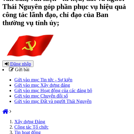
Thái Nguyên góp phần phục vụ hiệu quả
công tác lãnh đạo, chỉ đạo của Ban
thường vụ tỉnh ủy;
Đăng nhập
Gửi bài
Gửi vào mục Tin tức - Sự kiện
Gửi vào mục Xây dựng đảng
Gửi vào mục Hoạt động của các đảng bộ
Gửi vào mục Chuyển đổi số
Gửi vào mục Đất và người Thái Nguyên
Xây dựng Đảng
Công tác Tổ chức
Tin hoạt động