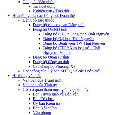
Công tác Văn phòng
Tin hoạt động
Nghiên cứu - Trao đổi
Hoạt động của các Đảng bộ, Đoàn thể
Đảng bộ trực thuộc
Đảng bộ các cơ quan Đảng tỉnh
Đảng bộ UBND tỉnh
Đảng bộ CTCP Gang thép Thái Nguyên
Đảng bộ Đại học Thái Nguyên
Đảng bộ Bệnh viện TW Thái Nguyên
Đảng bộ CTCP Kim loại màu Thái
Nguyên - Vimico
Đảng bộ Quân sự tỉnh
Đảng bộ Công an tỉnh
Các Đảng bộ Phường, Xã
Hoạt động của Uỷ ban MTTQ và các Đoàn thể
Hệ thống văn bản
Văn bản của Trung ương
Văn bản của Tỉnh ủy
Các cơ quan tham mưu giúp việc tỉnh ủy
Ban Tuyên giáo và Dân vận
Ban Tổ chức
Ủy ban Kiểm tra
Ban Nội chính
Văn phòng