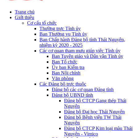
Trang chủ
Giới thiệu
Cơ cấu tổ chức
Thường trực Tỉnh ủy
Ban Thường vụ Tỉnh ủy
Ban Chấp hành Đảng bộ tỉnh Thái Nguyên,
nhiệm kỳ 2020 - 2025
Các cơ quan tham mưu giúp việc Tỉnh ủy
Ban Tuyên giáo và Dân vận Tỉnh ủy
Ban Tổ chức
Ủy ban Kiểm tra
Ban Nội chính
Văn phòng
Các Đảng bộ trực thuộc
Đảng bộ các cơ quan Đảng tỉnh
Đảng bộ UBND tỉnh
Đảng bộ CTCP Gang thép Thái
Nguyên
Đảng bộ Đại học Thái Nguyên
Đảng bộ Bệnh viện TW Thái
Nguyên
Đảng bộ CTCP Kim loại màu Thái
Nguyên - Vimico