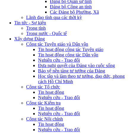
Đảng bộ Quân sự tỉnh
Đảng bộ Công an tỉnh
Các Đảng bộ Phường, Xã
Lãnh đạo tỉnh qua các thời kỳ
Tin tức - Sự kiện
Trong tỉnh
Trong nước - Quốc tế
Xây dựng Đảng
Công tác Tuyên giáo và Dân vận
Tin hoạt động công tác Tuyên giáo
Tin hoạt động công tác Dân vận
Nghiên cứu - Trao đổi
Đưa nghị quyết của Đảng vào cuộc sống
Bảo vệ nền tảng tư tưởng của Đảng
Học tập và làm theo tư tưởng, đạo đức, phong
cách Hồ Chí Minh
Công tác Tổ chức
Tin hoạt động
Nghiên cứu - Trao đổi
Công tác Kiểm tra
Tin hoạt động
Nghiên cứu - Trao đổi
Công tác Nội chính
Tin hoạt động
Nghiên cứu - Trao đổi