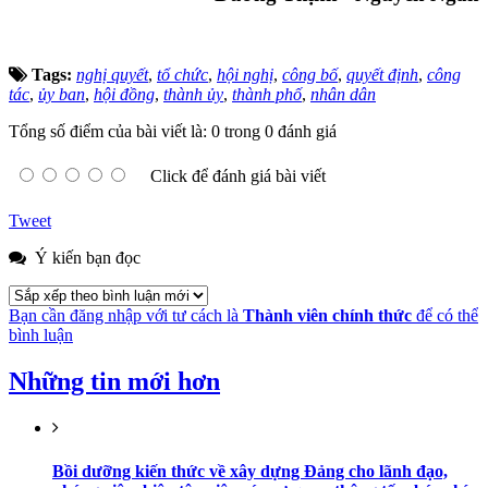
Tags:
nghị quyết
,
tổ chức
,
hội nghị
,
công bố
,
quyết định
,
công
tác
,
ủy ban
,
hội đồng
,
thành ủy
,
thành phố
,
nhân dân
Tổng số điểm của bài viết là: 0 trong 0 đánh giá
Click để đánh giá bài viết
Tweet
Ý kiến bạn đọc
Bạn cần đăng nhập với tư cách là
Thành viên chính thức
để có thể
bình luận
Những tin mới hơn
Bồi dưỡng kiến thức về xây dựng Đảng cho lãnh đạo,