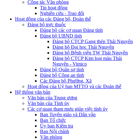
Công tác Văn phòng
Tin hoạt động
Nghiên cứu - Trao đổi
Hoạt động của các Đảng bộ, Đoàn thể
Đảng bộ trực thuộc
Đảng bộ các cơ quan Đảng tỉnh
Đảng bộ UBND tỉnh
Đảng bộ CTCP Gang thép Thái Nguyên
Đảng bộ Đại học Thái Nguyên
Đảng bộ Bệnh viện TW Thái Nguyên
Đảng bộ CTCP Kim loại màu Thái
Nguyên - Vimico
Đảng bộ Quân sự tỉnh
Đảng bộ Công an tỉnh
Các Đảng bộ Phường, Xã
Hoạt động của Uỷ ban MTTQ và các Đoàn thể
Hệ thống văn bản
Văn bản của Trung ương
Văn bản của Tỉnh ủy
Các cơ quan tham mưu giúp việc tỉnh ủy
Ban Tuyên giáo và Dân vận
Ban Tổ chức
Ủy ban Kiểm tra
Ban Nội chính
Văn phòng