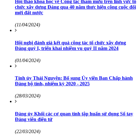
Hội thảo khoa học về Công tác tham mưu trên lĩnh vực tổ
chức xây dựng Đảng qua 40 năm thực hiện công cuộc đổi
mới đất nước
(11/04/2024)
Hội nghị đánh giá kết quả công tác tổ chức xây dựng
Đảng quý I, triển khai nhiệm vụ quý II năm 2024
(01/04/2024)
Tỉnh ủy Thái Nguyên: Bổ sung Ủy viên Ban Chấp hành
Đảng bộ tỉnh, nhiệm kỳ 2020 - 2025
(28/03/2024)
Đảng ủy Khối các cơ quan tỉnh tập huấn sử dụng Sổ tay
Đảng viên điện tử
(22/03/2024)