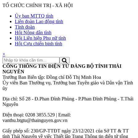
TỔ CHỨC CHÍNH TRỊ - XÃ HỘI
Ủy ban MTTQ tỉnh
Liên đoàn Lao động tỉnh
Tỉnh đoàn
Hội Nông dân tỉnh
Hội Liên hiệp Phụ nữ tỉnh
Hội Cựu chiến binh tỉnh
×
CỔNG THÔNG TIN ĐIỆN TỬ ĐẢNG BỘ TỈNH THÁI
NGUYÊN
Trưởng Ban Biên tập: Đồng chí Đỗ Thị Minh Hoa
Ủy viên Ban Thường vụ, Trưởng ban Tuyên giáo và Dân vận Tỉnh
ủy
Địa chỉ: Số 28 - Đ.Phan Đình Phùng - P.Phan Đình Phùng - T.Thái
Nguyên
Điện thoại: 0208 3855.529 | Email:
vanthu.btgtu@thainguyen.gov.vn
Giấy phép số: 230/GP-TTĐT ngày 23/12/2021 của Sở TT & TT
tỉnh Thái Nguyên về việc Thiết lập Trang Thông tin điện tử tổng