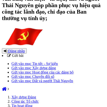
Thái Nguyên góp phần phục vụ hiệu quả
công tác lãnh đạo, chỉ đạo của Ban
thường vụ tỉnh ủy;
Đăng nhập
Gửi bài
Gửi vào mục Tin tức - Sự kiện
Gửi vào mục Xây dựng đảng
Gửi vào mục Hoạt động của các đảng bộ
Gửi vào mục Chuyển đổi số
Gửi vào mục Đất và người Thái Nguyên
Xây dựng Đảng
Công tác Tổ chức
Tin hoạt động