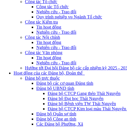
Công tác Tổ chức
Công tác Tổ chức
Nghiên cứu - Trao đổi
Quy trình nghiệp vụ Ngành Tổ chức
Công tác Kiểm tra
Tin hoạt động
Nghiên cứu - Trao đổi
Công tác Nội chính
Tin hoạt động
Nghiên cứu - Trao đổi
Công tác Văn phòng
Tin hoạt động
Nghiên cứu - Trao đổi
Hướng tới Đại hội Đảng bộ các cấp nhiệm kỳ 2025 - 20
Hoạt động của các Đảng bộ, Đoàn thể
Đảng bộ trực thuộc
Đảng bộ các cơ quan Đảng tỉnh
Đảng bộ UBND tỉnh
Đảng bộ CTCP Gang thép Thái Nguyên
Đảng bộ Đại học Thái Nguyên
Đảng bộ Bệnh viện TW Thái Nguyên
Đảng bộ CTCP Kim loại màu Thái Nguyên 
Đảng bộ Quân sự tỉnh
Đảng bộ Công an tỉnh
Các Đảng bộ Phường, Xã