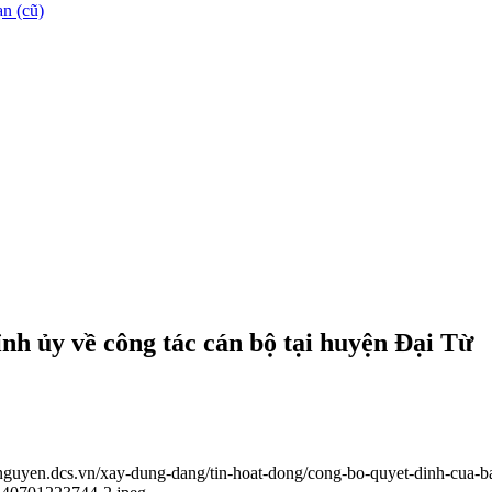
n (cũ)
h ủy về công tác cán bộ tại huyện Đại Từ
ainguyen.dcs.vn/xay-dung-dang/tin-hoat-dong/cong-bo-quyet-dinh-cua-b