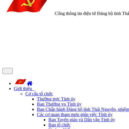
Cổng thông tin điện tử Đảng bộ tỉnh Th
Giới thiệu
Cơ cấu tổ chức
Thường trực Tỉnh ủy
Ban Thường vụ Tỉnh ủy
Ban Chấp hành Đảng bộ tỉnh Thái Nguyên, nhiệm
Các cơ quan tham mưu giúp việc Tỉnh ủy
Ban Tuyên giáo và Dân vận Tỉnh ủy
Ban tổ chức