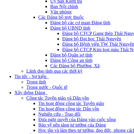
Ủy ban Kiểm tra
Ban Nội chính
Văn phòng
Các Đảng bộ trực thuộc
Đảng bộ các cơ quan Đảng tỉnh
Đảng bộ UBND tỉnh
Đảng bộ CTCP Gang thép Thái Ngu
Đảng bộ Đại học Thái Nguyên
Đảng bộ Bệnh viện TW Thái Nguyê
Đảng bộ CTCP Kim loại màu Thái N
Đảng bộ Quân sự tỉnh
Đảng bộ Công an tỉnh
Các Đảng bộ Phường, Xã
Lãnh đạo tỉnh qua các thời kỳ
Tin tức - Sự kiện
Trong tỉnh
Trong nước - Quốc tế
Xây dựng Đảng
Công tác Tuyên giáo và Dân vận
Tin hoạt động công tác Tuyên giáo
Tin hoạt động công tác Dân vận
Nghiên cứu - Trao đổi
Đưa nghị quyết của Đảng vào cuộc sống
Bảo vệ nền tảng tư tưởng của Đảng
Học tập và làm theo tư tưởng, đạo đức, phong cá