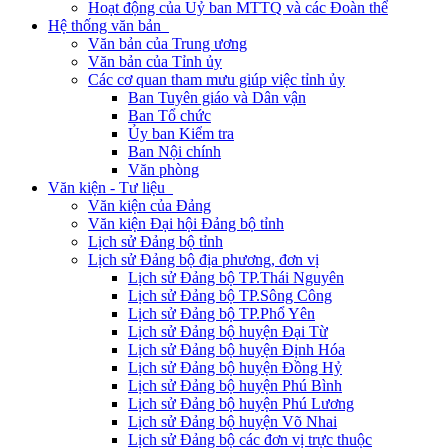
Hoạt động của Uỷ ban MTTQ và các Đoàn thể
Hệ thống văn bản
Văn bản của Trung ương
Văn bản của Tỉnh ủy
Các cơ quan tham mưu giúp việc tỉnh ủy
Ban Tuyên giáo và Dân vận
Ban Tổ chức
Ủy ban Kiểm tra
Ban Nội chính
Văn phòng
Văn kiện - Tư liệu
Văn kiện của Đảng
Văn kiện Đại hội Đảng bộ tỉnh
Lịch sử Đảng bộ tỉnh
Lịch sử Đảng bộ địa phương, đơn vị
Lịch sử Đảng bộ TP.Thái Nguyên
Lịch sử Đảng bộ TP.Sông Công
Lịch sử Đảng bộ TP.Phổ Yên
Lịch sử Đảng bộ huyện Đại Từ
Lịch sử Đảng bộ huyện Định Hóa
Lịch sử Đảng bộ huyện Đồng Hỷ
Lịch sử Đảng bộ huyện Phú Bình
Lịch sử Đảng bộ huyện Phú Lương
Lịch sử Đảng bộ huyện Võ Nhai
Lịch sử Đảng bộ các đơn vị trực thuộc