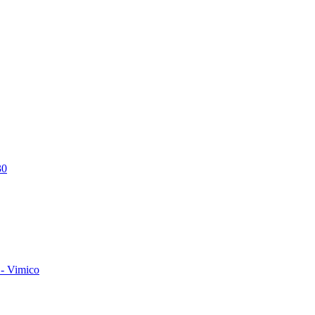
30
- Vimico