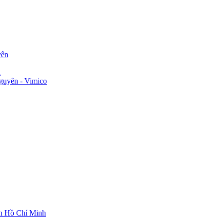
yên
n
guyên - Vimico
ch Hồ Chí Minh