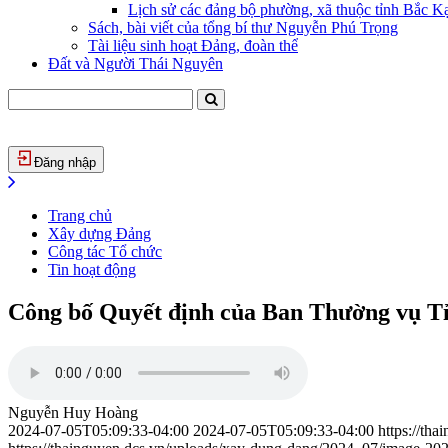
Lịch sử các đảng bộ phường, xã thuộc tỉnh Bắc Kạ
Sách, bài viết của tổng bí thư Nguyễn Phú Trọng
Tài liệu sinh hoạt Đảng, đoàn thể
Đất và Người Thái Nguyên
Đăng nhập
Trang chủ
Xây dựng Đảng
Công tác Tổ chức
Tin hoạt động
Công bố Quyết định của Ban Thường vụ Tỉn
Nguyễn Huy Hoàng
2024-07-05T05:09:33-04:00
2024-07-05T05:09:33-04:00
https://th