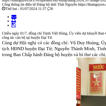
https://thainguyen.dcs.vn/uploads/xay-dung-dang/2024_07/image-2
Cổng thông tin điện tử Đảng bộ tỉnh Thái Nguyên
https://thainguyen
Thứ hai - 01/07/2024 11:37
0
Chiều ngày 01/7, đồng chí Trịnh Việt Hùng, Ủy viên dự khuyết Ban
công tác cán bộ tại huyện Đại Từ.
Cùng dự Hội nghị có các đồng chí: Vũ Duy Hoàng, Ủy
tịch HĐND huyện Đại Từ; Nguyễn Thành Minh, Tỉnh ủ
trong Ban Chấp hành Đảng bộ huyện và bí thư các chi