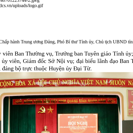
0240701223744-2.jpeg
.dcs.vn/uploads/logo.gif
 Chấp hành Trung ương Đảng, Phó Bí thư Tỉnh ủy, Chủ tịch UBND tỉn
 viên Ban Thường vụ, Trưởng ban Tuyên giáo Tỉnh ủy
y viên, Giám đốc Sở Nội vụ; đại biểu lãnh đạo Ban 
, đảng bộ trực thuộc Huyện ủy Đại Từ.