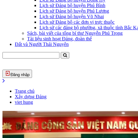
Lịch sử Đảng bộ huyện Phú Bình
Lịch sử Đảng bộ huyện Phú Lương
Lịch sử Đảng bộ huyện Võ Nhai
Lịch sử Đảng bộ các đơn vị trực thuộc
Lịch sử các đảng bộ phường, xã thuộc tỉnh Bắc Kạ
Sách, bài viết của tổng bí thư Nguyễn Phú Trọng
Tài liệu sinh hoạt Đảng, đoàn thể
Đất và Người Thái Nguyên
Đăng nhập
Trang chủ
Xây dựng Đảng
viet hung