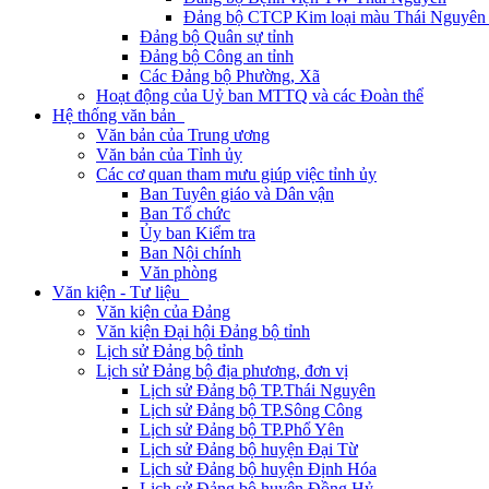
Đảng bộ CTCP Kim loại màu Thái Nguyên 
Đảng bộ Quân sự tỉnh
Đảng bộ Công an tỉnh
Các Đảng bộ Phường, Xã
Hoạt động của Uỷ ban MTTQ và các Đoàn thể
Hệ thống văn bản
Văn bản của Trung ương
Văn bản của Tỉnh ủy
Các cơ quan tham mưu giúp việc tỉnh ủy
Ban Tuyên giáo và Dân vận
Ban Tổ chức
Ủy ban Kiểm tra
Ban Nội chính
Văn phòng
Văn kiện - Tư liệu
Văn kiện của Đảng
Văn kiện Đại hội Đảng bộ tỉnh
Lịch sử Đảng bộ tỉnh
Lịch sử Đảng bộ địa phương, đơn vị
Lịch sử Đảng bộ TP.Thái Nguyên
Lịch sử Đảng bộ TP.Sông Công
Lịch sử Đảng bộ TP.Phổ Yên
Lịch sử Đảng bộ huyện Đại Từ
Lịch sử Đảng bộ huyện Định Hóa
Lịch sử Đảng bộ huyện Đồng Hỷ