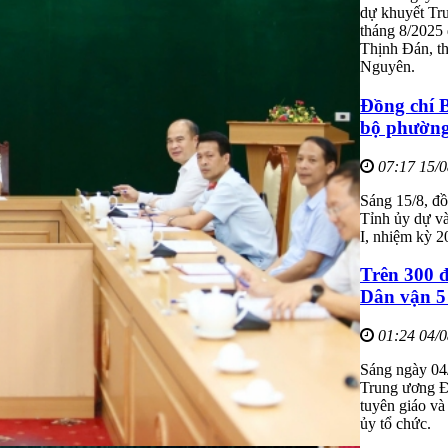
dự khuyết Tru
tháng 8/2025 
Thịnh Đán, t
Nguyên.
Đồng chí B
bộ phường
07:17 15/
Sáng 15/8, đồ
Tỉnh ủy dự v
I, nhiệm kỳ 2
Trên 300 đ
Dân vận 5
01:24 04/
Sáng ngày 04
Trung ương Đả
tuyên giáo v
ủy tổ chức.