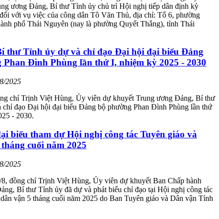
ng ương Đảng, Bí thư Tỉnh ủy chủ trì Hội nghị tiếp dân định kỳ
đối với vụ việc của công dân Tô Văn Thủ, địa chỉ: Tổ 6, phường
hành phố Thái Nguyên (nay là phường Quyết Thắng), tỉnh Thái
í thư Tỉnh ủy dự và chỉ đạo Đại hội đại biểu Đảng
 Phan Đình Phùng lần thứ I, nhiệm kỳ 2025 - 2030
08/2025
ng chí Trịnh Việt Hùng, Ủy viên dự khuyết Trung ương Đảng, Bí thư
à chỉ đạo Đại hội đại biểu Đảng bộ phường Phan Đình Phùng lần thứ
025 - 2030.
ại biểu tham dự Hội nghị công tác Tuyên giáo và
 tháng cuối năm 2025
08/2025
/8, đồng chí Trịnh Việt Hùng, Ủy viên dự khuyết Ban Chấp hành
ng, Bí thư Tỉnh ủy đã dự và phát biểu chỉ đạo tại Hội nghị công tác
à dân vận 5 tháng cuối năm 2025 do Ban Tuyên giáo và Dân vận Tỉnh