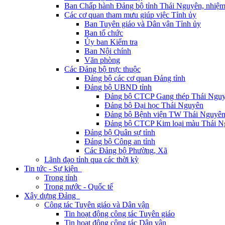
Ban Chấp hành Đảng bộ tỉnh Thái Nguyên, nhiệm
Các cơ quan tham mưu giúp việc Tỉnh ủy
Ban Tuyên giáo và Dân vận Tỉnh ủy
Ban tổ chức
Ủy ban Kiểm tra
Ban Nội chính
Văn phòng
Các Đảng bộ trực thuộc
Đảng bộ các cơ quan Đảng tỉnh
Đảng bộ UBND tỉnh
Đảng bộ CTCP Gang thép Thái Ngu
Đảng bộ Đại học Thái Nguyên
Đảng bộ Bệnh viện TW Thái Nguyê
Đảng bộ CTCP Kim loại màu Thái N
Đảng bộ Quân sự tỉnh
Đảng bộ Công an tỉnh
Các Đảng bộ Phường, Xã
Lãnh đạo tỉnh qua các thời kỳ
Tin tức - Sự kiện
Trong tỉnh
Trong nước - Quốc tế
Xây dựng Đảng
Công tác Tuyên giáo và Dân vận
Tin hoạt động công tác Tuyên giáo
Tin hoạt động công tác Dân vận