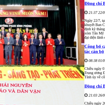
Đồng chí B
21:37 22/
Ngày 22/7, tạ
khuyết Ban Ch
định kỳ tháng
xóm Tân Mỹ 1
đại diện lãnh 
Công bố c
tác cán bộ
08:38 01/
Chiều ngày 0
Trung ương Đ
Tỉnh ủy về cô
Đồng chí B
21:03 26/
Chiều ngày 26