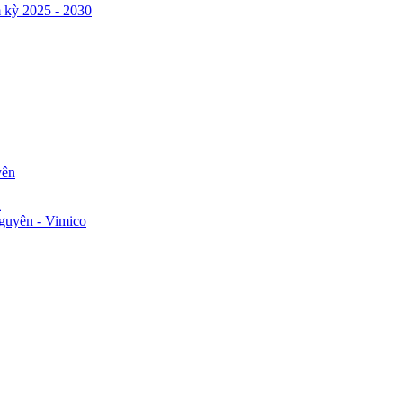
 kỳ 2025 - 2030
yên
n
guyên - Vimico