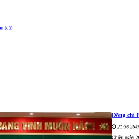
n (cũ)
Đồng chí B
21:36 26/
Chiều ngày 26