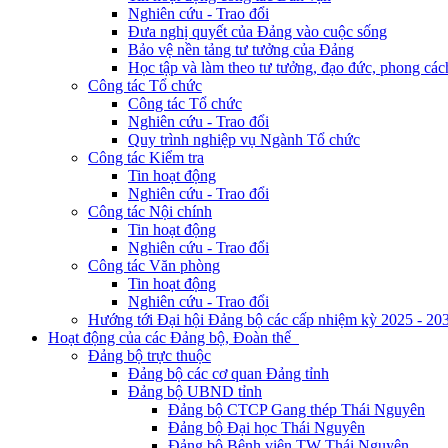
Nghiên cứu - Trao đổi
Đưa nghị quyết của Đảng vào cuộc sống
Bảo vệ nền tảng tư tưởng của Đảng
Học tập và làm theo tư tưởng, đạo đức, phong cá
Công tác Tổ chức
Công tác Tổ chức
Nghiên cứu - Trao đổi
Quy trình nghiệp vụ Ngành Tổ chức
Công tác Kiểm tra
Tin hoạt động
Nghiên cứu - Trao đổi
Công tác Nội chính
Tin hoạt động
Nghiên cứu - Trao đổi
Công tác Văn phòng
Tin hoạt động
Nghiên cứu - Trao đổi
Hướng tới Đại hội Đảng bộ các cấp nhiệm kỳ 2025 - 20
Hoạt động của các Đảng bộ, Đoàn thể
Đảng bộ trực thuộc
Đảng bộ các cơ quan Đảng tỉnh
Đảng bộ UBND tỉnh
Đảng bộ CTCP Gang thép Thái Nguyên
Đảng bộ Đại học Thái Nguyên
Đảng bộ Bệnh viện TW Thái Nguyên