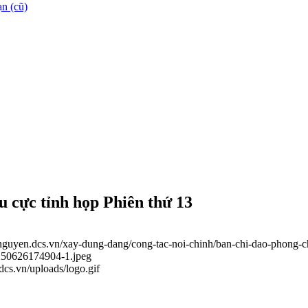
n (cũ)
u cực tỉnh họp Phiên thứ 13
ainguyen.dcs.vn/xay-dung-dang/cong-tac-noi-chinh/ban-chi-dao-phong-
0250626174904-1.jpeg
.dcs.vn/uploads/logo.gif