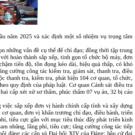
g đầu năm 2025 và xác định một số nhiệm vụ trọng tâm
ọn những vấn đề cụ thể để chỉ đạo; đồng thời tập trung
 với hoàn thành sắp xếp, tinh gọn tổ chức bộ máy, đơn
 chậm tiến độ, tồn đọng kéo dài, hiệu quả thấp, có khó
ăng cường công tác kiểm tra, giám sát, thanh tra, điều
ộc thanh tra, kiểm tra, phát hiện 104 cơ quan, tổ chức,
theo quy định của pháp luật. Cơ quan Cảnh sát điều tra
ai cấp xét xử sơ thẩm, phúc thẩm 07 vụ án, 32 bị cáo
g việc
sắp xếp đơn vị hành chính cấp tỉnh và xây dựng
 cơ quan, đơn vị khẩn trương chỉ đạo, điều hành, triển
hí, tiêu cực gắn với mục tiêu thúc đẩy phát triển kinh
am nhũng, lãng phí, tiêu cực; tăng cường công tác tiếp
i hội đảng các cấp và Đại hội XIV của Đảng; bầu cử đại