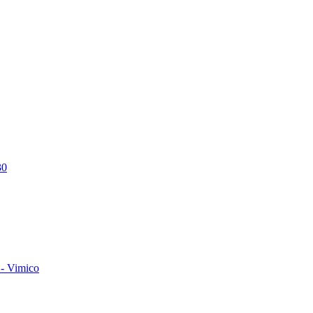
30
- Vimico