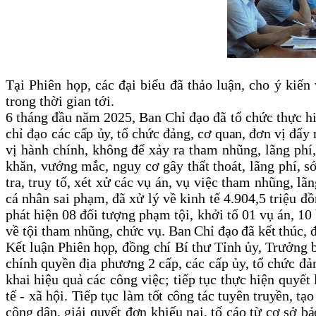
Tại Phiên họp, các đại biểu đã thảo luận, cho ý kiế
trong thời gian tới.
6 tháng đầu năm 2025, Ban Chỉ đạo đã tổ chức thực
chỉ đạo
các cấp ủy, tổ chức đảng, cơ quan, đơn vị đẩ
vị hành chính, không để xảy ra tham nhũng, lãng phí, 
khăn, vướng mắc, nguy cơ gây thất thoát, lãng phí, sớ
tra, truy tố, xét xử các vụ án, vụ việc tham nhũng, lã
cá nhân sai phạm, đã xử lý về kinh tế 4.904,5 triệu đồ
phát hiện 08 đối tượng phạm tội, khởi tố 01 vụ án, 1
về tội tham nhũng, chức vụ.
Ban Chỉ đạo đã kết thúc, đ
Kết luận Phiên họp, đồng chí Bí thư Tỉnh ủy, Trưởng b
chính quyền địa phương 2 cấp,
các cấp ủy, tổ chức đ
khai hiệu quả các công việc; tiếp tục thực hiện quyết
tế - xã hội. Tiếp tục l
àm tốt
công tác
tuyên truyền, tạo
công dân, giải quyết đơn khiếu nại, tố cáo từ cơ sở b