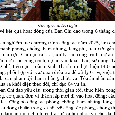
Quang cảnh Hội nghị
n về kết quả hoạt động của Ban Chỉ đạo trong 6 thán
 hiện nghiêm túc chương trình công tác năm 2025, lựa ch
y mạnh
phòng, chống tham nhũng, lãng phí, tiêu cực gắn
tiêu cực. Chỉ đạo rà soát, xử lý các công trình, dự án
m đưa các công trình, dự án vào khai thác, sử dụng. T
ng phí, tiêu cực. Toàn ngành Thanh tra thực hiện 140 cu
ng, phối hợp với Cơ quan điều tra để xử lý 01 vụ việc 
0 bị can phạm tội tham nhũng, chức vụ
;
Tòa án nhân dân h
ưa ra khỏi diện theo dõi, chỉ đạo 04 vụ án.
an Chỉ đạo yêu cầu, tr
ong thời gian tới,
thực hiện xon
ảng, cơ qua
n, đơn vị thành lập mới đi vào hoạt động; các
 liệt, đồng bộ công tác phòng, chống tham nhũng, lãng p
 sự đồng thuận trong xã hội về công tác phòng, chống th
ảo đảm an ninh chính trị, trật tự xã hội phục vụ cho đạ