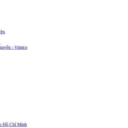
yên
n
guyên - Vimico
ch Hồ Chí Minh