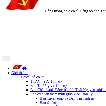
Cổng thông tin điện tử Đảng bộ tỉnh Th
Giới thiệu
Cơ cấu tổ chức
Thường trực Tỉnh ủy
Ban Thường vụ Tỉnh ủy
Ban Chấp hành Đảng bộ tỉnh Thái Nguyên, nhiệm
Các cơ quan tham mưu giúp việc Tỉnh ủy
Ban Tuyên giáo và Dân vận Tỉnh ủy
Ban tổ chức