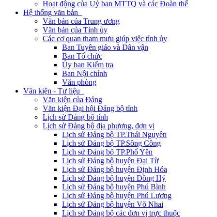
Hoạt động của Uỷ ban MTTQ và các Đoàn thể
Hệ thống văn bản
Văn bản của Trung ương
Văn bản của Tỉnh ủy
Các cơ quan tham mưu giúp việc tỉnh ủy
Ban Tuyên giáo và Dân vận
Ban Tổ chức
Ủy ban Kiểm tra
Ban Nội chính
Văn phòng
Văn kiện - Tư liệu
Văn kiện của Đảng
Văn kiện Đại hội Đảng bộ tỉnh
Lịch sử Đảng bộ tỉnh
Lịch sử Đảng bộ địa phương, đơn vị
Lịch sử Đảng bộ TP.Thái Nguyên
Lịch sử Đảng bộ TP.Sông Công
Lịch sử Đảng bộ TP.Phổ Yên
Lịch sử Đảng bộ huyện Đại Từ
Lịch sử Đảng bộ huyện Định Hóa
Lịch sử Đảng bộ huyện Đồng Hỷ
Lịch sử Đảng bộ huyện Phú Bình
Lịch sử Đảng bộ huyện Phú Lương
Lịch sử Đảng bộ huyện Võ Nhai
Lịch sử Đảng bộ các đơn vị trực thuộc