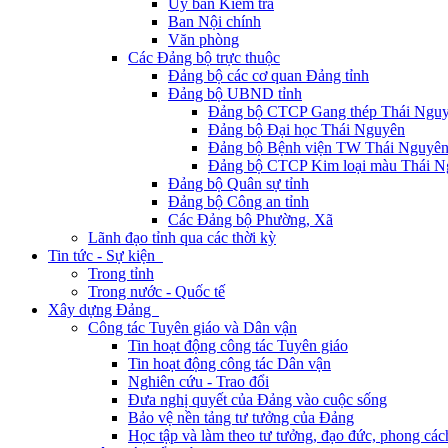
Ủy ban Kiểm tra
Ban Nội chính
Văn phòng
Các Đảng bộ trực thuộc
Đảng bộ các cơ quan Đảng tỉnh
Đảng bộ UBND tỉnh
Đảng bộ CTCP Gang thép Thái Ngu
Đảng bộ Đại học Thái Nguyên
Đảng bộ Bệnh viện TW Thái Nguyê
Đảng bộ CTCP Kim loại màu Thái N
Đảng bộ Quân sự tỉnh
Đảng bộ Công an tỉnh
Các Đảng bộ Phường, Xã
Lãnh đạo tỉnh qua các thời kỳ
Tin tức - Sự kiện
Trong tỉnh
Trong nước - Quốc tế
Xây dựng Đảng
Công tác Tuyên giáo và Dân vận
Tin hoạt động công tác Tuyên giáo
Tin hoạt động công tác Dân vận
Nghiên cứu - Trao đổi
Đưa nghị quyết của Đảng vào cuộc sống
Bảo vệ nền tảng tư tưởng của Đảng
Học tập và làm theo tư tưởng, đạo đức, phong cá