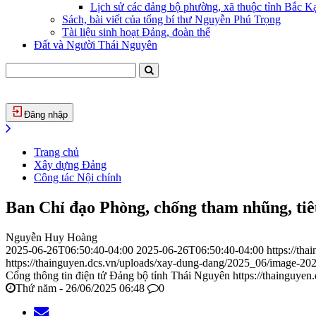
Lịch sử các đảng bộ phường, xã thuộc tỉnh Bắc Kạ
Sách, bài viết của tổng bí thư Nguyễn Phú Trọng
Tài liệu sinh hoạt Đảng, đoàn thể
Đất và Người Thái Nguyên
Đăng nhập
Trang chủ
Xây dựng Đảng
Công tác Nội chính
Ban Chỉ đạo Phòng, chống tham nhũng, tiê
Nguyễn Huy Hoàng
2025-06-26T06:50:40-04:00
2025-06-26T06:50:40-04:00
https://th
https://thainguyen.dcs.vn/uploads/xay-dung-dang/2025_06/image-2
Cổng thông tin điện tử Đảng bộ tỉnh Thái Nguyên
https://thainguyen
Thứ năm - 26/06/2025 06:48
0