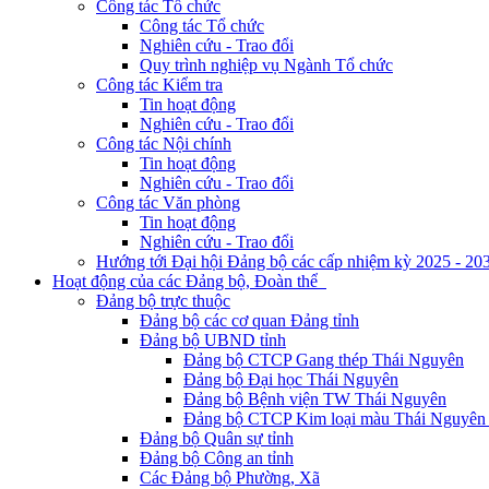
Công tác Tổ chức
Công tác Tổ chức
Nghiên cứu - Trao đổi
Quy trình nghiệp vụ Ngành Tổ chức
Công tác Kiểm tra
Tin hoạt động
Nghiên cứu - Trao đổi
Công tác Nội chính
Tin hoạt động
Nghiên cứu - Trao đổi
Công tác Văn phòng
Tin hoạt động
Nghiên cứu - Trao đổi
Hướng tới Đại hội Đảng bộ các cấp nhiệm kỳ 2025 - 20
Hoạt động của các Đảng bộ, Đoàn thể
Đảng bộ trực thuộc
Đảng bộ các cơ quan Đảng tỉnh
Đảng bộ UBND tỉnh
Đảng bộ CTCP Gang thép Thái Nguyên
Đảng bộ Đại học Thái Nguyên
Đảng bộ Bệnh viện TW Thái Nguyên
Đảng bộ CTCP Kim loại màu Thái Nguyên 
Đảng bộ Quân sự tỉnh
Đảng bộ Công an tỉnh
Các Đảng bộ Phường, Xã