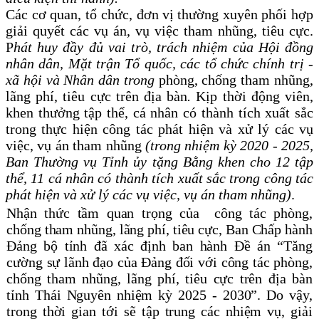
Các cơ quan,
tổ chức,
đơn vị
thường xuyên phối hợp
giải quyết các vụ án, vụ việc tham nhũng, tiêu cực
.
P
hát huy đầy đủ vai trò, trách nhiệm của Hội đồng
nhân dân, Mặt trận Tổ quốc, các tổ chức chính trị -
xã hội và Nhân dân trong
phòng, chống tham nhũng,
lãng phí, tiêu cực trên địa bàn
.
Kịp thời động viên,
khen thưởng tập thể, cá nhân có thành tích xuất sắc
trong thực hiện
c
ông tác phát hiện và xử lý các
vụ
việc,
vụ án tham nhũng
(trong nhiệm kỳ 2020 - 2025,
Ban Thường vụ Tỉnh ủy tặng Bằng khen cho 12 tập
thể, 11 cá nhân có thành tích xuất sắc trong
c
ông tác
phát hiện và xử lý các
vụ việc,
vụ án tham nhũng)
.
Nhận thức tầm quan trọng của
công tác phòng,
chống tham nhũng, lãng phí, tiêu cực, Ban Chấp hành
Đảng bộ tỉnh đã xác định
ban hành
Đề án “Tăng
cường sự lãnh đạo của Đảng đối với công tác phòng,
chống tham nhũng, lãng phí, tiêu cực trên địa bàn
tỉnh Thái Nguyên nhiệm kỳ 2025 - 2030”. Do vậy,
trong thời gian tới
sẽ tập trung các nhiệm vụ, giải