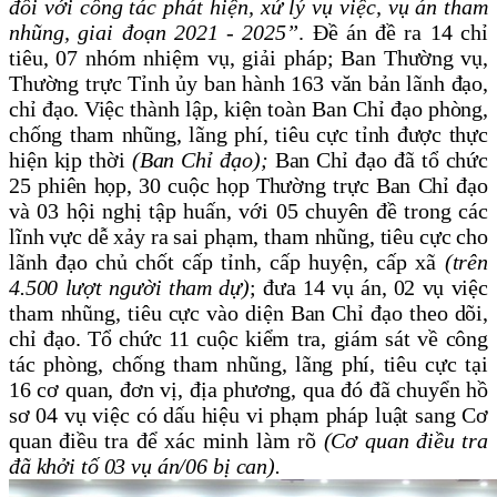
đối với công tác phát hiện, xử lý vụ việc, vụ án tham
nhũng, giai đoạn 2021 - 2025”
.
Đề án đề ra
14
chỉ
tiêu,
07
nhóm nhiệm vụ, giải pháp; Ban
Thường vụ,
Thường trực Tỉnh ủy
ban hành 163 văn bản lãnh đạo,
chỉ đạo.
Việc
thành lập, kiện toàn Ban Chỉ đạo phòng,
chống tham nhũng, lãng phí, tiêu cực tỉnh
được thực
hiện kịp thời
(Ban Chỉ đạo)
;
Ban Chỉ đạo
đã
tổ chức
25 phiên họp, 30 cuộc họp Thường trực Ban Chỉ đạo
và
03 hội nghị tập huấn
,
với
05 chuyên đề
trong các
lĩnh vực dễ xảy ra sai phạm, tham nhũng, tiêu cực cho
lãnh đạo chủ chốt cấp tỉnh, cấp huyện, cấp xã
(trên
4.500 lượt người tham dự)
; đưa 14 vụ án, 02 vụ việc
tham nhũng, tiêu cực vào diện Ban Chỉ đạo theo dõi,
chỉ đạo. Tổ chức 11 cuộc kiểm tra, giám sát về công
tác
phòng, chống tham nhũng, lãng phí, tiêu cực
tại
16 cơ quan, đơn vị, địa phương, qua đó đã chuyển hồ
sơ 04 vụ việc có dấu hiệu vi phạm pháp luật sang Cơ
quan điều tra để xác minh làm rõ
(Cơ quan điều tra
đã khởi tố 03 vụ án/06 bị can).