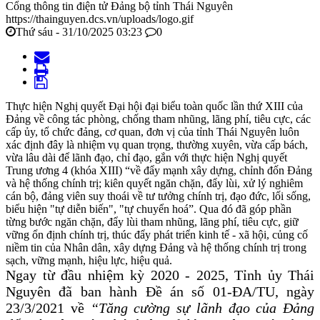
Cổng thông tin điện tử Đảng bộ tỉnh Thái Nguyên
https://thainguyen.dcs.vn/uploads/logo.gif
Thứ sáu - 31/10/2025 03:23
0
Thực hiện Nghị quyết Đại hội đại biểu toàn quốc lần thứ XIII của
Đảng về công tác phòng, chống tham nhũng, lãng phí, tiêu cực, các
cấp ủy, tổ chức đảng, cơ quan, đơn vị của tỉnh Thái Nguyên luôn
xác định đây là nhiệm vụ quan trọng, thường xuyên, vừa cấp bách,
vừa lâu dài để lãnh đạo, chỉ đạo, gắn với thực hiện Nghị quyết
Trung ương 4 (khóa XIII) “về đẩy mạnh xây dựng, chỉnh đốn Đảng
và hệ thống chính trị; kiên quyết ngăn chặn, đẩy lùi, xử lý nghiêm
cán bộ, đảng viên suy thoái về tư tưởng chính trị, đạo đức, lối sống,
biểu hiện "tự diễn biến", "tự chuyển hoá”. Qua đó đã góp phần
từng bước ngăn chặn, đẩy lùi tham nhũng, lãng phí, tiêu cực, giữ
vững ổn định chính trị, thúc đẩy phát triển kinh tế - xã hội, củng cố
niềm tin của Nhân dân, xây dựng Đảng và hệ thống chính trị trong
sạch, vững mạnh, hiệu lực, hiệu quả.
N
gay từ đầu nhiệm kỳ 2020 - 2025, Tỉnh ủy
Thái
Nguyên
đã ban hành
Đề án số 01-ĐA/TU
,
ngày
23/3/2021 về
“Tăng cường sự lãnh đạo của Đảng