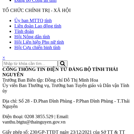
Đảng bộ Công an tỉnh
TỔ CHỨC CHÍNH TRỊ - XÃ HỘI
Ủy ban MTTQ tỉnh
Liên đoàn Lao động tỉnh
Tỉnh đoàn
Hội Nông dân tỉnh
Hội Liên hiệp Phụ nữ tỉnh
Hội Cựu chiến binh tỉnh
×
CỔNG THÔNG TIN ĐIỆN TỬ ĐẢNG BỘ TỈNH THÁI
NGUYÊN
Trưởng Ban Biên tập: Đồng chí Đỗ Thị Minh Hoa
Ủy viên Ban Thường vụ, Trưởng ban Tuyên giáo và Dân vận Tỉnh
ủy
Địa chỉ: Số 28 - Đ.Phan Đình Phùng - P.Phan Đình Phùng - T.Thái
Nguyên
Điện thoại: 0208 3855.529 | Email:
vanthu.btgtu@thainguyen.gov.vn
Giấy phép số: 230/GP-TTĐT ngày 23/12/2021 của Sở TT & TT