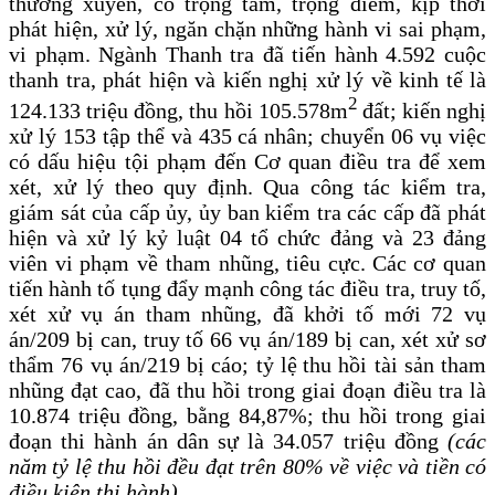
thường xuyên, có trọng tâm, trọng điểm
, kịp thời
phát hiện, xử lý, ngăn chặn những hành vi
sai phạm,
vi phạm
. Ngành Thanh tra đã tiến hành 4.592 cuộc
thanh tra, phát hiện và kiến nghị xử lý về kinh tế là
2
124.133 triệu đồng, thu hồi 105.578m
đất; kiến nghị
xử lý 153 tập thể và 435 cá nhân;
chuyển 06 vụ việc
có dấu hiệu
tội phạm đến Cơ quan điều tra để xem
xét, xử lý theo quy định
. Qua công tác kiểm tra,
giám sát của
cấp ủy, ủy ban kiểm tra các cấp đã phát
hiện và xử lý kỷ luật 04 tổ chức đảng và 23 đảng
viên vi phạm về tham nhũng, tiêu cực.
Các cơ quan
tiến hành tố tụng đẩy mạnh
công tác
điều tra, truy tố,
xét xử vụ án tham nhũng, đã
khởi tố mới 72 vụ
án/209 bị can,
truy tố 66 vụ án/189 bị can, xét xử sơ
thẩm 76 vụ án/219 bị cáo
; tỷ lệ
thu hồi tài sản tham
nhũng đạt cao, đã t
hu hồi trong giai đoạn điều tra là
10.874 triệu đồng, bằng 84,87%; thu hồi trong giai
đoạn thi hành án dân sự là 34.057 triệu đồng
(các
năm tỷ lệ thu hồi đều đạt trên 80% về việc và tiền có
điều kiện thi hành).