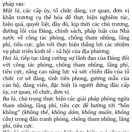
pháp sau:
Một là,
các cấp ủy, tổ chức đảng, cơ quan, đơn vị
khẩn trương cụ thể hóa để thực hiện nghiêm túc,
hiệu quả, quyết liệt, đầy đủ, kịp thời các
chủ trương,
đường lối của Đảng, chính sách, pháp luật của Nhà
nước về công tác
phòng, chống tham nhũng, lãng
phí, tiêu cực
,
gắn với thực hiện thắng lợi các nhiệm
vụ phát triển kinh tế - xã hội của địa phương.
Hai là,
tiếp tục tăng cường sự lãnh đạo của Đảng đối
với công tác phòng, chống tham nhũng, lãng phí,
tiêu cực, nâng cao năng lực và sức chiến đấu của tổ
chức cơ sở đảng, tính tiên phong, gương mẫu của
cán bộ, đảng viên, đặc biệt là người đứng đầu cấp
ủy, cơ quan, tổ chức, đơn vị.
Ba là,
chú trọng
thực hiện các giải pháp phòng ngừa
tham nhũng, lãng phí, tiêu cực
để hướng tới “bốn
không”
(không thể, không dám, không muốn, không
cần)
trong đấu tranh
phòng, chống tham nhũng, lãng
phí, tiêu cực.