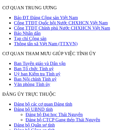
CƠ QUAN TRUNG ƯƠNG
Báo ĐT Đảng Cộng sản Việt Nam
Cổng TTĐT Quốc hội Nước CHXHCN Việt Nam
Cổng TTĐT Chính phủ Nước CHXHCN Việt Nam
Báo Nhân dân
Tạp chí Cộng sản
Thông tấn xã Việt Nam (TTXVN)
CƠ QUAN THAM MƯU GIÚP VIỆC TỈNH ỦY
Ban Tuyên giáo và Dân vận
Ban Tổ chức Tỉnh uỷ
Uỷ ban Kiểm tra Tỉnh uỷ
Ban Nội chính Tỉnh uỷ
Văn phòng Tỉnh ủy
ĐẢNG ỦY TRỰC THUỘC
Đảng bộ các cơ quan Đảng tỉnh
Đảng bộ UBND tỉnh
Đảng bộ Đại học Thái Nguyên
Đảng bộ CTCP Gang thép Thái Nguyên
Đảng bộ Quân sự tỉnh