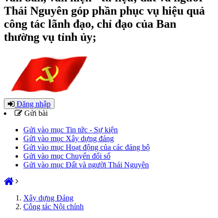
Thái Nguyên góp phần phục vụ hiệu quả
công tác lãnh đạo, chỉ đạo của Ban
thường vụ tỉnh ủy;
Đăng nhập
Gửi bài
Gửi vào mục Tin tức - Sự kiện
Gửi vào mục Xây dựng đảng
Gửi vào mục Hoạt động của các đảng bộ
Gửi vào mục Chuyển đổi số
Gửi vào mục Đất và người Thái Nguyên
Xây dựng Đảng
Công tác Nội chính