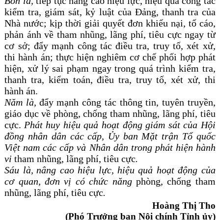
Bốn là,
tiếp tục nâng cao hiệu lực, hiệu quả
công tác
kiểm tra, giám sát, kỷ luật của Đảng, thanh tra của
Nhà nước; kịp thời
giải quyết đơn khiếu nại, tố cáo,
phản ánh về tham nhũng, lãng phí, tiêu cực
ngay từ
cơ sở;
đẩy mạnh
công tác
điều tra, truy tố, xét xử,
thi hành án
; t
hực hiện nghiêm cơ chế phối hợp phát
hiện, xử lý sai phạm ngay trong quá trình kiểm tra,
thanh tra, kiểm toán, điều tra, truy tố, xét xử, thi
hành án.
Năm là,
đẩy mạnh công tác
thông tin, tuyên truyền,
giáo dục về
phòng, chống tham nhũng, lãng phí, tiêu
cực
.
Phát huy hiệu quả hoạt động giám sát của Hội
đồng nhân dân các cấp, Ủy ban Mặt trận Tổ quốc
Việt nam các cấp và Nhân dân trong phát hiện hành
vi
tham nhũng, lãng phí, tiêu cực
.
Sáu là,
nâng cao hiệu lực, hiệu quả hoạt động của
cơ quan, đơn vị có chức năng
phòng, chống tham
nhũng, lãng phí, tiêu cực
.
Hoàng Thị Tho
(Phó Trưởng ban Nội chính Tỉnh ủy)