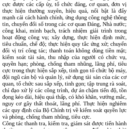
cực được các cấp ủy, tổ chức đảng, cơ quan, đơn vị
thực hiện thường xuyên, hiệu quả, nổi bật là đẩy
mạnh cải cách hành chính, ứng dụng công nghệ thông
tin, chuyển đổi số trong các cơ quan Đảng, Nhà nước;
công khai, minh bạch, trách nhiệm giải trình trong
hoạt động công vụ;
xây dựng, thực hiện định mức,
tiêu chuẩn, chế độ; thực hiện quy tắc ứng xử;
chuyển
đổi vị trí công tác;
thanh toán không dùng tiền mặt;
kiểm soát tài sản, thu nhập của người có chức vụ,
quyền hạn; phòng, chống tham nhũng, lãng phí, tiêu
cực
trong
thực hiện sắp xếp, tinh gọn tổ chức bộ máy,
đội ngũ cán bộ và quản lý, sử dụng tài sản của các cơ
quan, tổ chức sau sắp xếp, tinh
gọn; tập trung rà
soát,
chỉ đạo xử lý các công trình, dự án chậm tiến độ, tồn
đọng kéo dài, hiệu quả thấp, có khó khăn, vướng mắc,
nguy cơ gây thất thoát, lãng phí
. Thực hiện nghiêm
các quy định của Bộ Chính trị về kiểm soát quyền lực
và phòng, chống tham nhũng, tiêu cực
.
Công tác thanh tra, kiểm tra, giám sát được tiến hành