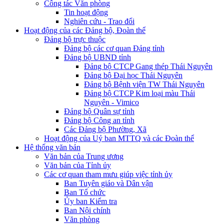
Công tác Văn phòng
Tin hoạt động
Nghiên cứu - Trao đổi
Hoạt động của các Đảng bộ, Đoàn thể
Đảng bộ trực thuộc
Đảng bộ các cơ quan Đảng tỉnh
Đảng bộ UBND tỉnh
Đảng bộ CTCP Gang thép Thái Nguyên
Đảng bộ Đại học Thái Nguyên
Đảng bộ Bệnh viện TW Thái Nguyên
Đảng bộ CTCP Kim loại màu Thái
Nguyên - Vimico
Đảng bộ Quân sự tỉnh
Đảng bộ Công an tỉnh
Các Đảng bộ Phường, Xã
Hoạt động của Uỷ ban MTTQ và các Đoàn thể
Hệ thống văn bản
Văn bản của Trung ương
Văn bản của Tỉnh ủy
Các cơ quan tham mưu giúp việc tỉnh ủy
Ban Tuyên giáo và Dân vận
Ban Tổ chức
Ủy ban Kiểm tra
Ban Nội chính
Văn phòng