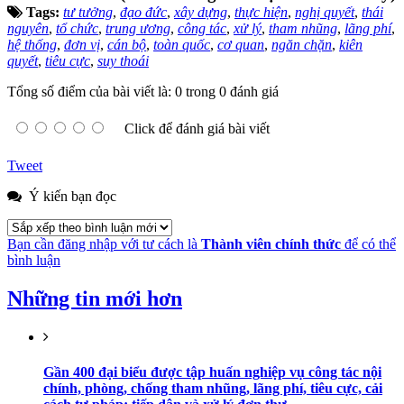
Tags:
tư tưởng
,
đạo đức
,
xây dựng
,
thực hiện
,
nghị quyết
,
thái
nguyên
,
tổ chức
,
trung ương
,
công tác
,
xử lý
,
tham nhũng
,
lãng phí
,
hệ thống
,
đơn vị
,
cán bộ
,
toàn quốc
,
cơ quan
,
ngăn chặn
,
kiên
quyết
,
tiêu cực
,
suy thoái
Tổng số điểm của bài viết là: 0 trong 0 đánh giá
Click để đánh giá bài viết
Tweet
Ý kiến bạn đọc
Bạn cần đăng nhập với tư cách là
Thành viên chính thức
để có thể
bình luận
Những tin mới hơn
Gần 400 đại biểu được tập huấn nghiệp vụ công tác nội
chính, phòng, chống tham nhũng, lãng phí, tiêu cực, cải