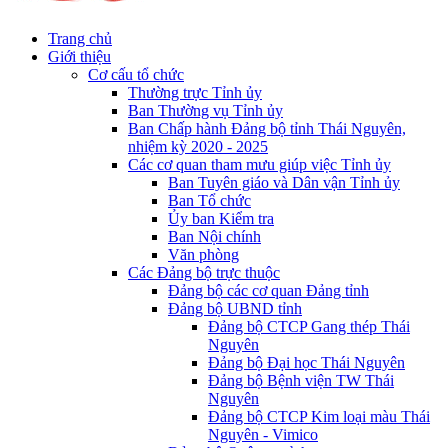
Trang chủ
Giới thiệu
Cơ cấu tổ chức
Thường trực Tỉnh ủy
Ban Thường vụ Tỉnh ủy
Ban Chấp hành Đảng bộ tỉnh Thái Nguyên,
nhiệm kỳ 2020 - 2025
Các cơ quan tham mưu giúp việc Tỉnh ủy
Ban Tuyên giáo và Dân vận Tỉnh ủy
Ban Tổ chức
Ủy ban Kiểm tra
Ban Nội chính
Văn phòng
Các Đảng bộ trực thuộc
Đảng bộ các cơ quan Đảng tỉnh
Đảng bộ UBND tỉnh
Đảng bộ CTCP Gang thép Thái
Nguyên
Đảng bộ Đại học Thái Nguyên
Đảng bộ Bệnh viện TW Thái
Nguyên
Đảng bộ CTCP Kim loại màu Thái
Nguyên - Vimico