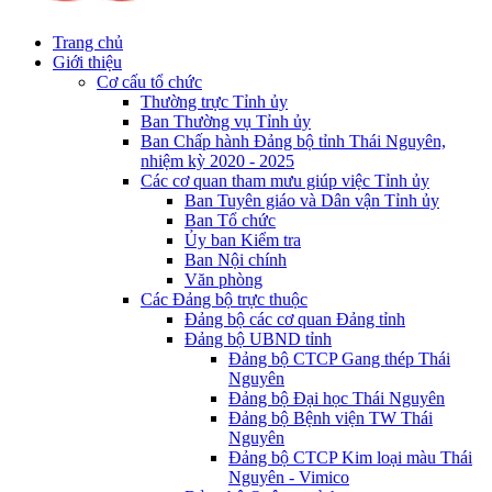
Trang chủ
Giới thiệu
Cơ cấu tổ chức
Thường trực Tỉnh ủy
Ban Thường vụ Tỉnh ủy
Ban Chấp hành Đảng bộ tỉnh Thái Nguyên,
nhiệm kỳ 2020 - 2025
Các cơ quan tham mưu giúp việc Tỉnh ủy
Ban Tuyên giáo và Dân vận Tỉnh ủy
Ban Tổ chức
Ủy ban Kiểm tra
Ban Nội chính
Văn phòng
Các Đảng bộ trực thuộc
Đảng bộ các cơ quan Đảng tỉnh
Đảng bộ UBND tỉnh
Đảng bộ CTCP Gang thép Thái
Nguyên
Đảng bộ Đại học Thái Nguyên
Đảng bộ Bệnh viện TW Thái
Nguyên
Đảng bộ CTCP Kim loại màu Thái
Nguyên - Vimico