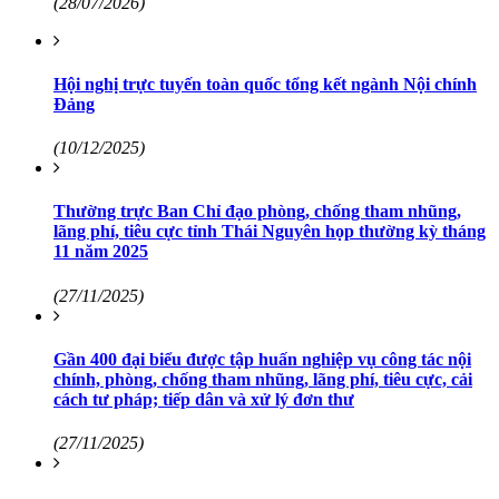
(28/07/2026)
Hội nghị trực tuyến toàn quốc tổng kết ngành Nội chính
Đảng
(10/12/2025)
Thường trực Ban Chỉ đạo phòng, chống tham nhũng,
lãng phí, tiêu cực tỉnh Thái Nguyên họp thường kỳ tháng
11 năm 2025
(27/11/2025)
Gần 400 đại biểu được tập huấn nghiệp vụ công tác nội
chính, phòng, chống tham nhũng, lãng phí, tiêu cực, cải
cách tư pháp; tiếp dân và xử lý đơn thư
(27/11/2025)