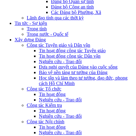
Đảng bộ Quân sự tỉnh
Đảng bộ Công an tỉnh
Các Đảng bộ Phường, Xã
Lãnh đạo tỉnh qua các thời kỳ
Tin tức - Sự kiện
Trong tỉnh
Trong nước - Quốc tế
Xây dựng Đảng
Công tác Tuyên giáo và Dân vận
Tin hoạt động công tác Tuyên giáo
Tin hoạt động công tác Dân vận
Nghiên cứu - Trao đổi
Đưa nghị quyết của Đảng vào cuộc sống
Bảo vệ nền tảng tư tưởng của Đảng
Học tập và làm theo tư tưởng, đạo đức, phong
cách Hồ Chí Minh
Công tác Tổ chức
Tin hoạt động
Nghiên cứu - Trao đổi
Công tác Kiểm tra
Tin hoạt động
Nghiên cứu - Trao đổi
Công tác Nội chính
Tin hoạt động
Nghiên cứu - Trao đổi