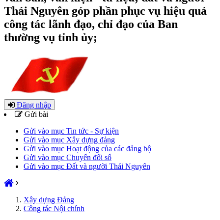
Thái Nguyên góp phần phục vụ hiệu quả
công tác lãnh đạo, chỉ đạo của Ban
thường vụ tỉnh ủy;
Đăng nhập
Gửi bài
Gửi vào mục Tin tức - Sự kiện
Gửi vào mục Xây dựng đảng
Gửi vào mục Hoạt động của các đảng bộ
Gửi vào mục Chuyển đổi số
Gửi vào mục Đất và người Thái Nguyên
Xây dựng Đảng
Công tác Nội chính