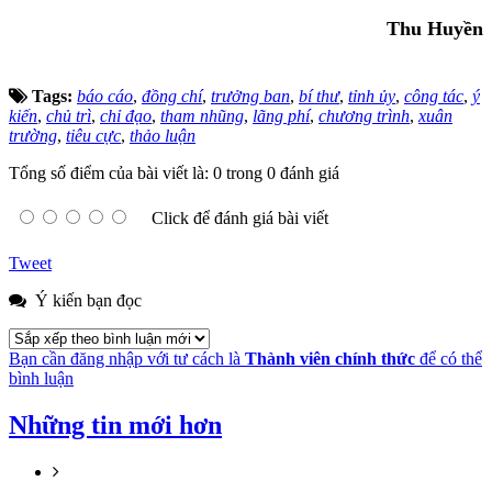
Thu Huyền
Tags:
báo cáo
,
đồng chí
,
trưởng ban
,
bí thư
,
tỉnh ủy
,
công tác
,
ý
kiến
,
chủ trì
,
chỉ đạo
,
tham nhũng
,
lãng phí
,
chương trình
,
xuân
trường
,
tiêu cực
,
thảo luận
Tổng số điểm của bài viết là: 0 trong 0 đánh giá
Click để đánh giá bài viết
Tweet
Ý kiến bạn đọc
Bạn cần đăng nhập với tư cách là
Thành viên chính thức
để có thể
bình luận
Những tin mới hơn