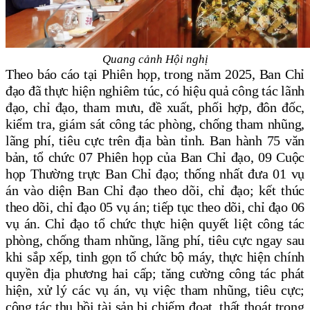
Quang cảnh Hội nghị
Theo báo cáo tại Phiên họp, trong năm 2025,
Ban Chỉ
đạo đã thực hiện nghiêm túc, có hiệu quả công tác lãnh
đạo, chỉ đạo, tham mưu, đề xuất, phối hợp, đôn đốc,
kiểm tra, giám sát công tác phòng, chống tham nhũng,
lãng phí,
tiêu cực trên địa bàn tỉnh. Ban
hành 75 văn
bản
,
tổ chức 07 Phiên họp của Ban Chỉ đạo
,
09 Cuộc
họp Thường trực Ban Chỉ đạo
; thống nhất đ
ưa 01 vụ
án vào diện Ban Chỉ đạo theo dõi, chỉ đạo;
k
ết thúc
theo dõi, chỉ đạo 05 vụ á
n
; tiếp tục theo dõi, chỉ đạo 06
vụ án
. Chỉ đạo tổ chức thực hiện quyết liệt công tác
phòng, chống tham nhũng, lãng phí, tiêu cực ngay sau
khi sắp xếp, tinh gọn tổ chức bộ máy, thực hiện chính
quyền địa phương hai cấp;
tăng cường công tác phát
hiện, xử lý các vụ án, vụ việc tham nhũng, tiêu cực
;
công tác thu hồi tài sản bị chiếm đoạt, thất thoát trong