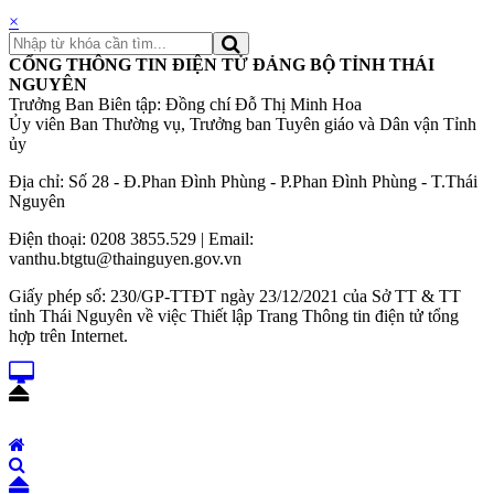
×
CỔNG THÔNG TIN ĐIỆN TỬ ĐẢNG BỘ TỈNH THÁI
NGUYÊN
Trưởng Ban Biên tập: Đồng chí Đỗ Thị Minh Hoa
Ủy viên Ban Thường vụ, Trưởng ban Tuyên giáo và Dân vận Tỉnh
ủy
Địa chỉ: Số 28 - Đ.Phan Đình Phùng - P.Phan Đình Phùng - T.Thái
Nguyên
Điện thoại: 0208 3855.529 | Email:
vanthu.btgtu@thainguyen.gov.vn
Giấy phép số: 230/GP-TTĐT ngày 23/12/2021 của Sở TT & TT
tỉnh Thái Nguyên về việc Thiết lập Trang Thông tin điện tử tổng
hợp trên Internet.