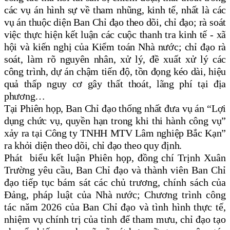
các vụ án hình sự về tham nhũng, kinh tế
, nhất là các
vụ án thuộc diện Ban Chỉ đạo theo dõi, chỉ đạo
;
rà soát
việc
thực hiện kết luận các cuộc thanh tra kinh tế - xã
hội và kiến nghị của Kiểm toán Nhà nước
; chỉ đạo
rà
soát, làm rõ nguyên nhân, xử lý, đề xuất xử lý các
công trình, dự án chậm tiến độ, tồn đọng kéo dài, hiệu
quả thấp nguy cơ gây thất thoát, lãng phí tại địa
phương
…
Tại Phiên họp, Ban Chỉ đạo thống nhất đưa vụ án “Lợi
dụng chức vụ, quyền hạn trong khi thi hành công vụ”
xảy ra tại Công ty TNHH MTV Lâm nghiệp Bắc Kạn”
ra khỏi diện theo dõi, chỉ đạo theo quy định.
Phát biểu kết luận Phiên họp, đồng chí Trịnh Xuân
Trường yêu cầu, Ban Chỉ đạo và thành viên Ban Chỉ
đạo tiếp tục bám sát các chủ trương, chính sách của
Đảng, pháp luật của Nhà nước; Chương trình công
tác năm 2026 của Ban Chỉ đạo và tình hình thực tế,
nhiệm vụ chính trị của tỉnh để tham mưu, chỉ đạo tạo