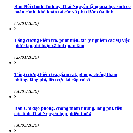
Ban Nội chính Tỉnh ủy Thái Nguyên tặng quà học sinh có
hoàn cảnh khó khăn tại các xã phía Bắc của tỉnh
(12/01/2026)
Tăng cường kiểm tra, phát hiện, xử lý nghiêm các vụ việc
phức tạp, dư luận xã hội quan tâm
(27/01/2026)
Tăng cường kiểm tra, giám sát, phòng, chống tham
nhũng, lãng phí, tiêu cực tại cấp cơ sở
(20/03/2026)
Ban Chỉ đạo phòng, chống tham nhũng, lãng phí, tiêu
cực tỉnh Thái Nguyên họp phiên thứ 4
(30/03/2026)