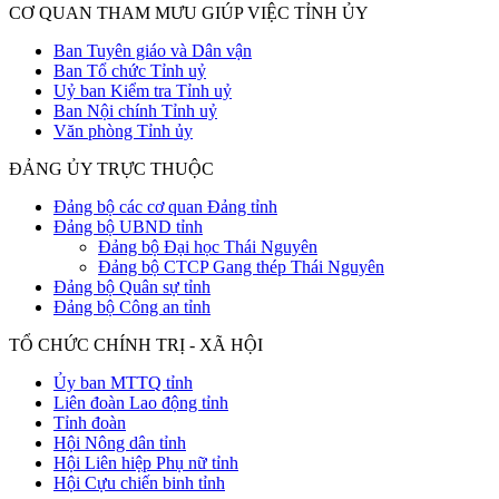
CƠ QUAN THAM MƯU GIÚP VIỆC TỈNH ỦY
Ban Tuyên giáo và Dân vận
Ban Tổ chức Tỉnh uỷ
Uỷ ban Kiểm tra Tỉnh uỷ
Ban Nội chính Tỉnh uỷ
Văn phòng Tỉnh ủy
ĐẢNG ỦY TRỰC THUỘC
Đảng bộ các cơ quan Đảng tỉnh
Đảng bộ UBND tỉnh
Đảng bộ Đại học Thái Nguyên
Đảng bộ CTCP Gang thép Thái Nguyên
Đảng bộ Quân sự tỉnh
Đảng bộ Công an tỉnh
TỔ CHỨC CHÍNH TRỊ - XÃ HỘI
Ủy ban MTTQ tỉnh
Liên đoàn Lao động tỉnh
Tỉnh đoàn
Hội Nông dân tỉnh
Hội Liên hiệp Phụ nữ tỉnh
Hội Cựu chiến binh tỉnh