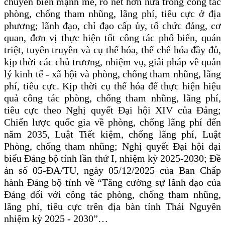
chuyển biến mạnh mẽ, rõ nét hơn nữa trong công tác
phòng, chống tham nhũng, lãng phí, tiêu cực ở địa
phương; lãnh đạo, chỉ đạo cấp ủy, tổ chức đảng, cơ
quan, đơn vị thực hiện tốt công tác phổ biến, quán
triệt, tuyên truyền và cụ thể hóa, thể chế hóa đầy đủ,
kịp thời các chủ trương, nhiệm vụ, giải pháp về quản
lý kinh tế - xã hội và phòng, chống tham nhũng, lãng
phí, tiêu cực. Kịp thời cụ thể hóa để thực hiện hiệu
quả công tác phòng, chống tham nhũng, lãng phí,
tiêu cực theo Nghị quyết Đại hội XIV của Đảng;
Chiến lược quốc gia về phòng, chống lãng phí đến
năm 2035, Luật Tiết kiệm, chống lãng phí, Luật
Phòng, chống tham nhũng; Nghị quyết Đại hội đại
biểu Đảng bộ tỉnh lần thứ I, nhiệm kỳ 2025-2030; Đề
án số 05-ĐA/TU, ngày 05/12/2025 của Ban Chấp
hành Đảng bộ tỉnh về “Tăng cường sự lãnh đạo của
Đảng đối với công tác phòng, chống tham nhũng,
lãng phí, tiêu cực trên địa bàn tỉnh Thái Nguyên
nhiệm kỳ 2025 - 2030”…