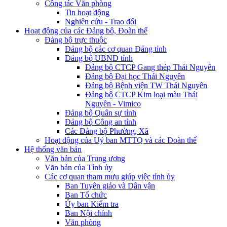
Công tác Văn phòng
Tin hoạt động
Nghiên cứu - Trao đổi
Hoạt động của các Đảng bộ, Đoàn thể
Đảng bộ trực thuộc
Đảng bộ các cơ quan Đảng tỉnh
Đảng bộ UBND tỉnh
Đảng bộ CTCP Gang thép Thái Nguyên
Đảng bộ Đại học Thái Nguyên
Đảng bộ Bệnh viện TW Thái Nguyên
Đảng bộ CTCP Kim loại màu Thái
Nguyên - Vimico
Đảng bộ Quân sự tỉnh
Đảng bộ Công an tỉnh
Các Đảng bộ Phường, Xã
Hoạt động của Uỷ ban MTTQ và các Đoàn thể
Hệ thống văn bản
Văn bản của Trung ương
Văn bản của Tỉnh ủy
Các cơ quan tham mưu giúp việc tỉnh ủy
Ban Tuyên giáo và Dân vận
Ban Tổ chức
Ủy ban Kiểm tra
Ban Nội chính
Văn phòng