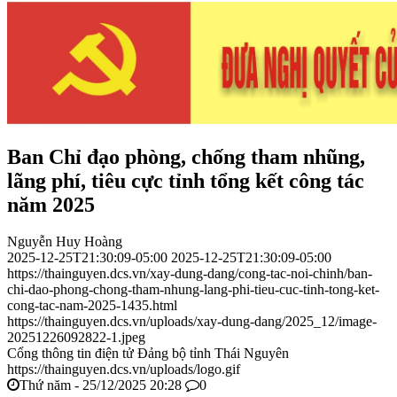
Ban Chỉ đạo phòng, chống tham nhũng,
lãng phí, tiêu cực tỉnh tổng kết công tác
năm 2025
Nguyễn Huy Hoàng
2025-12-25T21:30:09-05:00
2025-12-25T21:30:09-05:00
https://thainguyen.dcs.vn/xay-dung-dang/cong-tac-noi-chinh/ban-
chi-dao-phong-chong-tham-nhung-lang-phi-tieu-cuc-tinh-tong-ket-
cong-tac-nam-2025-1435.html
https://thainguyen.dcs.vn/uploads/xay-dung-dang/2025_12/image-
20251226092822-1.jpeg
Cổng thông tin điện tử Đảng bộ tỉnh Thái Nguyên
https://thainguyen.dcs.vn/uploads/logo.gif
Thứ năm - 25/12/2025 20:28
0