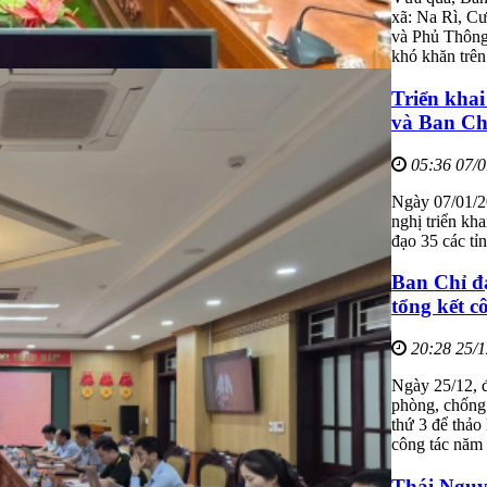
xã: Na Rì, C
và Phủ Thông 
khó khăn trên
Triển khai
và Ban Chỉ
05:36 07/
Ngày 07/01/2
nghị triển kh
đạo 35 các tỉ
Ban Chỉ đ
tổng kết c
20:28 25/
Ngày 25/12, 
phòng, chống 
thứ 3 để thả
công tác năm
Thái Nguyê