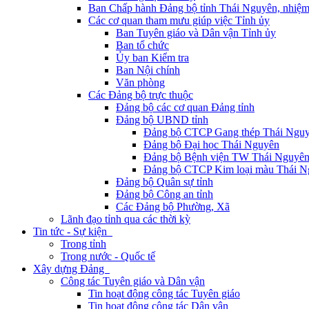
Ban Chấp hành Đảng bộ tỉnh Thái Nguyên, nhiệm
Các cơ quan tham mưu giúp việc Tỉnh ủy
Ban Tuyên giáo và Dân vận Tỉnh ủy
Ban tổ chức
Ủy ban Kiểm tra
Ban Nội chính
Văn phòng
Các Đảng bộ trực thuộc
Đảng bộ các cơ quan Đảng tỉnh
Đảng bộ UBND tỉnh
Đảng bộ CTCP Gang thép Thái Ngu
Đảng bộ Đại học Thái Nguyên
Đảng bộ Bệnh viện TW Thái Nguyê
Đảng bộ CTCP Kim loại màu Thái N
Đảng bộ Quân sự tỉnh
Đảng bộ Công an tỉnh
Các Đảng bộ Phường, Xã
Lãnh đạo tỉnh qua các thời kỳ
Tin tức - Sự kiện
Trong tỉnh
Trong nước - Quốc tế
Xây dựng Đảng
Công tác Tuyên giáo và Dân vận
Tin hoạt động công tác Tuyên giáo
Tin hoạt động công tác Dân vận