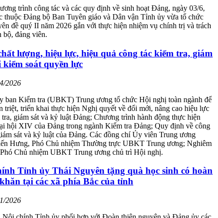
ơng trình công tác và các quy định về sinh hoạt Đảng, ngày 03/6,
ực thuộc Đảng bộ Ban Tuyên giáo và Dân vận Tỉnh ủy vừa tổ chức
yên đề quý II năm 2026 gắn với thực hiện nhiệm vụ chính trị và trách
 bộ, đảng viên.
hất lượng, hiệu lực, hiệu quả công tác kiểm tra, giám
i kiểm soát quyền lực
04/2026
y ban Kiểm tra (UBKT) Trung ương tổ chức Hội nghị toàn ngành để
 triệt, triển khai thực hiện Nghị quyết về đổi mới, nâng cao hiệu lực
 tra, giám sát và kỷ luật Đảng; Chương trình hành động thực hiện
ại hội XIV của Đảng trong ngành Kiểm tra Đảng; Quy định về công
 giám sát và kỷ luật của Đảng. Các đồng chí Ủy viên Trung ương
Tiến Hưng, Phó Chủ nhiệm Thường trực UBKT Trung ương; Nghiêm
Phó Chủ nhiệm UBKT Trung ương chủ trì Hội nghị.
hính Tỉnh ủy Thái Nguyên tặng quà học sinh có hoàn
hăn tại các xã phía Bắc của tỉnh
01/2026
 Nội chính Tỉnh ủy phối hợp với Đoàn thiện nguyện và Đảng ủy các