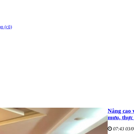
n (cũ)
Nâng cao v
mưu, thực
07:43 03/