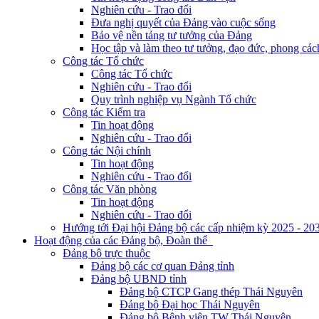
Nghiên cứu - Trao đổi
Đưa nghị quyết của Đảng vào cuộc sống
Bảo vệ nền tảng tư tưởng của Đảng
Học tập và làm theo tư tưởng, đạo đức, phong cá
Công tác Tổ chức
Công tác Tổ chức
Nghiên cứu - Trao đổi
Quy trình nghiệp vụ Ngành Tổ chức
Công tác Kiểm tra
Tin hoạt động
Nghiên cứu - Trao đổi
Công tác Nội chính
Tin hoạt động
Nghiên cứu - Trao đổi
Công tác Văn phòng
Tin hoạt động
Nghiên cứu - Trao đổi
Hướng tới Đại hội Đảng bộ các cấp nhiệm kỳ 2025 - 20
Hoạt động của các Đảng bộ, Đoàn thể
Đảng bộ trực thuộc
Đảng bộ các cơ quan Đảng tỉnh
Đảng bộ UBND tỉnh
Đảng bộ CTCP Gang thép Thái Nguyên
Đảng bộ Đại học Thái Nguyên
Đảng bộ Bệnh viện TW Thái Nguyên