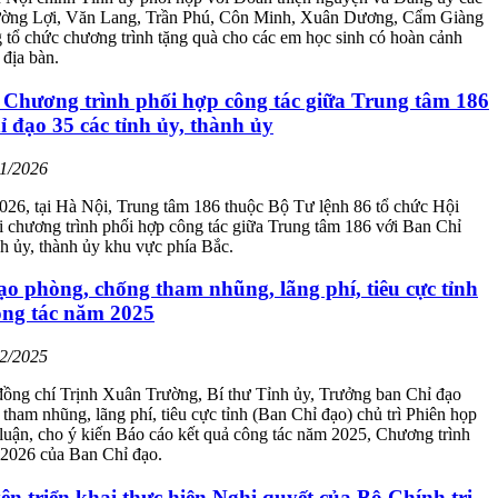
ường Lợi, Văn Lang, Trần Phú, Côn Minh, Xuân Dương, Cẩm Giàng
tổ chức chương trình tặng quà cho các em học sinh có hoàn cảnh
 địa bàn.
 Chương trình phối hợp công tác giữa Trung tâm 186
 đạo 35 các tỉnh ủy, thành ủy
01/2026
026, tại Hà Nội, Trung tâm 186 thuộc Bộ Tư lệnh 86 tổ chức Hội
ai chương trình phối hợp công tác giữa Trung tâm 186 với Ban Chỉ
nh ủy, thành ủy khu vực phía Bắc.
ạo phòng, chống tham nhũng, lãng phí, tiêu cực tỉnh
ông tác năm 2025
12/2025
đồng chí Trịnh Xuân Trường, Bí thư Tỉnh ủy, Trưởng ban Chỉ đạo
tham nhũng, lãng phí, tiêu cực tỉnh (Ban Chỉ đạo) chủ trì Phiên họp
o luận, cho ý kiến Báo cáo kết quả công tác năm 2025, Chương trình
 2026 của Ban Chỉ đạo.
n triển khai thực hiện Nghị quyết của Bộ Chính trị