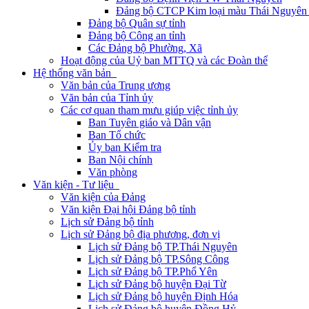
Đảng bộ CTCP Kim loại màu Thái Nguyên 
Đảng bộ Quân sự tỉnh
Đảng bộ Công an tỉnh
Các Đảng bộ Phường, Xã
Hoạt động của Uỷ ban MTTQ và các Đoàn thể
Hệ thống văn bản
Văn bản của Trung ương
Văn bản của Tỉnh ủy
Các cơ quan tham mưu giúp việc tỉnh ủy
Ban Tuyên giáo và Dân vận
Ban Tổ chức
Ủy ban Kiểm tra
Ban Nội chính
Văn phòng
Văn kiện - Tư liệu
Văn kiện của Đảng
Văn kiện Đại hội Đảng bộ tỉnh
Lịch sử Đảng bộ tỉnh
Lịch sử Đảng bộ địa phương, đơn vị
Lịch sử Đảng bộ TP.Thái Nguyên
Lịch sử Đảng bộ TP.Sông Công
Lịch sử Đảng bộ TP.Phổ Yên
Lịch sử Đảng bộ huyện Đại Từ
Lịch sử Đảng bộ huyện Định Hóa
Lịch sử Đảng bộ huyện Đồng Hỷ