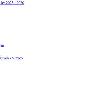
 kỳ 2025 - 2030
yên
n
guyên - Vimico