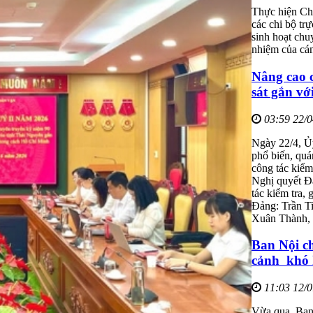
Thực hiện Chư
các chi bộ tr
sinh hoạt chu
nhiệm của cán
Nâng cao c
sát gắn vớ
03:59 22/
Ngày 22/4, Ủ
phổ biến, quán
công tác kiểm
Nghị quyết Đ
tác kiểm tra,
Đảng: Trần 
Xuân Thành, 
Ban Nội c
cảnh khó k
11:03 12/
Vừa qua, Ban