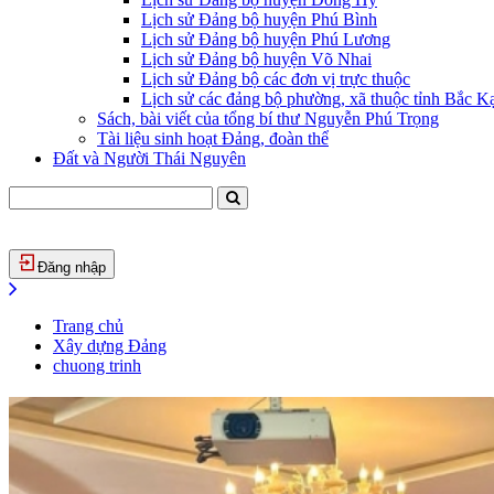
Lịch sử Đảng bộ huyện Phú Bình
Lịch sử Đảng bộ huyện Phú Lương
Lịch sử Đảng bộ huyện Võ Nhai
Lịch sử Đảng bộ các đơn vị trực thuộc
Lịch sử các đảng bộ phường, xã thuộc tỉnh Bắc Kạ
Sách, bài viết của tổng bí thư Nguyễn Phú Trọng
Tài liệu sinh hoạt Đảng, đoàn thể
Đất và Người Thái Nguyên
Đăng nhập
Trang chủ
Xây dựng Đảng
chuong trinh