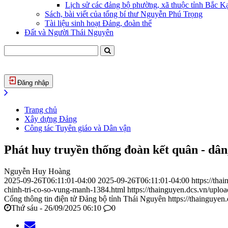
Lịch sử các đảng bộ phường, xã thuộc tỉnh Bắc Kạ
Sách, bài viết của tổng bí thư Nguyễn Phú Trọng
Tài liệu sinh hoạt Đảng, đoàn thể
Đất và Người Thái Nguyên
Đăng nhập
Trang chủ
Xây dựng Đảng
Công tác Tuyên giáo và Dân vận
Phát huy truyền thống đoàn kết quân - dân
Nguyễn Huy Hoàng
2025-09-26T06:11:01-04:00
2025-09-26T06:11:01-04:00
https://th
chinh-tri-co-so-vung-manh-1384.html
https://thainguyen.dcs.vn/up
Cổng thông tin điện tử Đảng bộ tỉnh Thái Nguyên
https://thainguyen
Thứ sáu - 26/09/2025 06:10
0