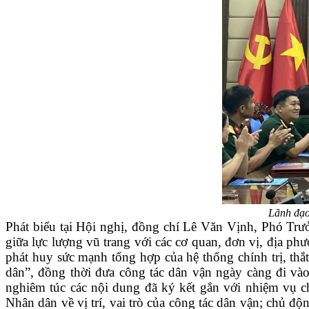
Lãnh đạo
Phát biểu tại Hội nghị, đồng chí Lê Văn Vịnh, Phó Trư
giữa lực lượng vũ trang với các cơ quan, đơn vị, địa ph
phát huy sức mạnh tổng hợp của hệ thống chính trị, thắ
dân”, đồng thời đưa công tác dân vận ngày càng đi vào c
nghiêm túc các nội dung đã ký kết gắn với nhiệm vụ chí
Nhân dân về vị trí, vai trò của công tác dân vận; chủ đ