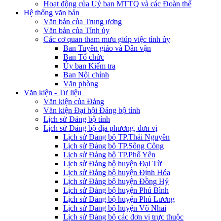
Hoạt động của Uỷ ban MTTQ và các Đoàn thể
Hệ thống văn bản
Văn bản của Trung ương
Văn bản của Tỉnh ủy
Các cơ quan tham mưu giúp việc tỉnh ủy
Ban Tuyên giáo và Dân vận
Ban Tổ chức
Ủy ban Kiểm tra
Ban Nội chính
Văn phòng
Văn kiện - Tư liệu
Văn kiện của Đảng
Văn kiện Đại hội Đảng bộ tỉnh
Lịch sử Đảng bộ tỉnh
Lịch sử Đảng bộ địa phương, đơn vị
Lịch sử Đảng bộ TP.Thái Nguyên
Lịch sử Đảng bộ TP.Sông Công
Lịch sử Đảng bộ TP.Phổ Yên
Lịch sử Đảng bộ huyện Đại Từ
Lịch sử Đảng bộ huyện Định Hóa
Lịch sử Đảng bộ huyện Đồng Hỷ
Lịch sử Đảng bộ huyện Phú Bình
Lịch sử Đảng bộ huyện Phú Lương
Lịch sử Đảng bộ huyện Võ Nhai
Lịch sử Đảng bộ các đơn vị trực thuộc