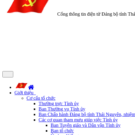
Cổng thông tin điện tử Đảng bộ tỉnh Th
Giới thiệu
Cơ cấu tổ chức
Thường trực Tỉnh ủy
Ban Thường vụ Tỉnh ủy
Ban Chấp hành Đảng bộ tỉnh Thái Nguyên, nhiệm
Các cơ quan tham mưu giúp việc Tỉnh ủy
Ban Tuyên giáo và Dân vận Tỉnh ủy
Ban tổ chức