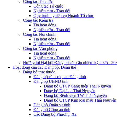
Công tác Tổ chức
Công tác Tổ chức
Nghiên cứu - Trao đổi
Quy trình nghiệp vụ Ngành Tổ chức
Công tác Kiểm tra
Tin hoạt động
Nghiên cứu - Trao đổi
Công tác Nội chính
Tin hoạt động
Nghiên cứu - Trao đổi
Công tác Văn phòng
Tin hoạt động
Nghiên cứu - Trao đổi
Hướng tới Đại hội Đảng bộ các cấp nhiệm kỳ 2025 - 20
Hoạt động của các Đảng bộ, Đoàn thể
Đảng bộ trực thuộc
Đảng bộ các cơ quan Đảng tỉnh
Đảng bộ UBND tỉnh
Đảng bộ CTCP Gang thép Thái Nguyên
Đảng bộ Đại học Thái Nguyên
Đảng bộ Bệnh viện TW Thái Nguyên
Đảng bộ CTCP Kim loại màu Thái Nguyên 
Đảng bộ Quân sự tỉnh
Đảng bộ Công an tỉnh
Các Đảng bộ Phường, Xã