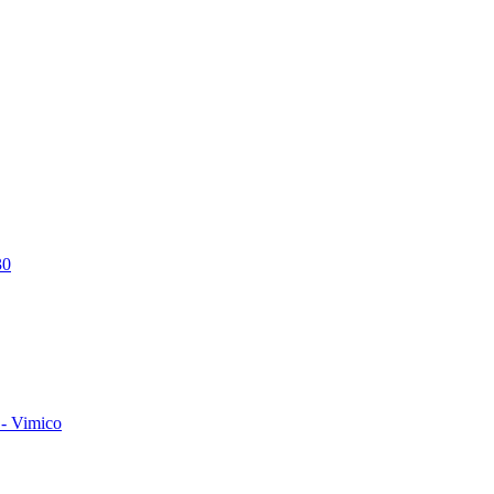
30
- Vimico