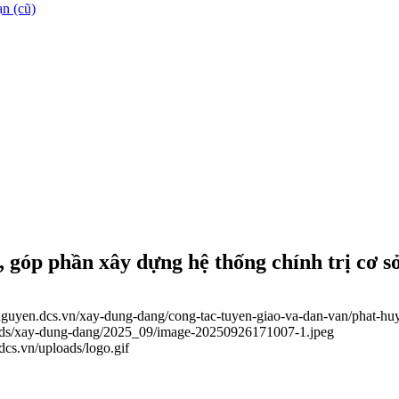
n (cũ)
, góp phần xây dựng hệ thống chính trị cơ 
ainguyen.dcs.vn/xay-dung-dang/cong-tac-tuyen-giao-va-dan-van/phat-h
loads/xay-dung-dang/2025_09/image-20250926171007-1.jpeg
.dcs.vn/uploads/logo.gif