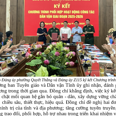
 Đảng ủy phường Quyết Thắng và Đảng ủy Z115 ký kết Chương trình
ởng ban Tuyên giáo và Dân vận Tỉnh ủy ghi nhận, đánh 
ương trong thời gian qua. Đồng chí khẳng định, việc ký k
t chặt mối quan hệ gắn bó quân - dân, xây dựng vững chắ
hiều sâu, thiết thực, hiệu quả. Đồng chí đề nghị hai đơn
nh trị của tỉnh và địa phương; tăng cường tuyên truyền
ộng trao đổi, phối hợp, hỗ trợ nhau trong triển khai nhiệ