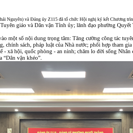
ái Nguyên) và Đảng ủy Z115 đã tổ chức Hội nghị ký kết Chương trình
Tuyên giáo và Dân vận Tỉnh ủy; lãnh đạo phường Quyết 
vào một số nội dung trọng tâm: Tăng cường công tác tuyên
g, chính sách, pháp luật của Nhà nước; phối hợp tham gia
ế - xã hội, quốc phòng - an ninh; chăm lo đời sống Nhân d
ua “Dân vận khéo”.