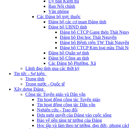
Ủy ban Kiểm tra
Ban Nội chính
Văn phòng
Các Đảng bộ trực thuộc
Đảng bộ các cơ quan Đảng tỉnh
Đảng bộ UBND tỉnh
Đảng bộ CTCP Gang thép Thái Ngu
Đảng bộ Đại học Thái Nguyên
Đảng bộ Bệnh viện TW Thái Nguyê
Đảng bộ CTCP Kim loại màu Thái N
Đảng bộ Quân sự tỉnh
Đảng bộ Công an tỉnh
Các Đảng bộ Phường, Xã
Lãnh đạo tỉnh qua các thời kỳ
Tin tức - Sự kiện
Trong tỉnh
Trong nước - Quốc tế
Xây dựng Đảng
Công tác Tuyên giáo và Dân vận
Tin hoạt động công tác Tuyên giáo
Tin hoạt động công tác Dân vận
Nghiên cứu - Trao đổi
Đưa nghị quyết của Đảng vào cuộc sống
Bảo vệ nền tảng tư tưởng của Đảng
Học tập và làm theo tư tưởng, đạo đức, phong cá