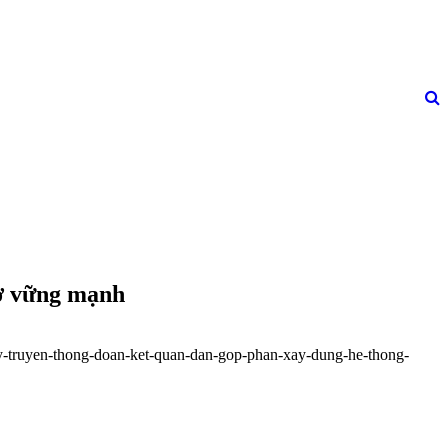
sở vững mạnh
uy-truyen-thong-doan-ket-quan-dan-gop-phan-xay-dung-he-thong-