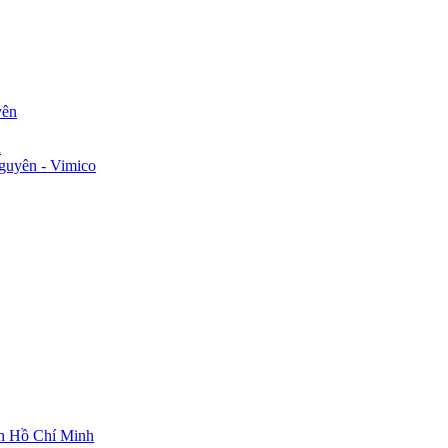
yên
n
guyên - Vimico
ch Hồ Chí Minh