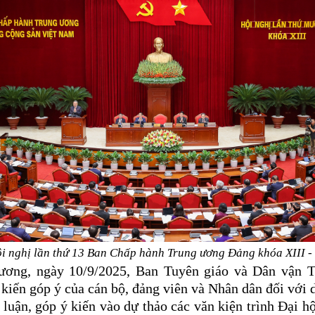
 nghị lần thứ 13 Ban Chấp hành Trung ương Đảng khóa XIII -
 ương, ngày 10/9/2025, Ban Tuyên giáo và Dân vận 
iến góp ý của cán bộ, đảng viên và Nhân dân đối với d
uận, góp ý kiến vào dự thảo các văn kiện trình Đại h