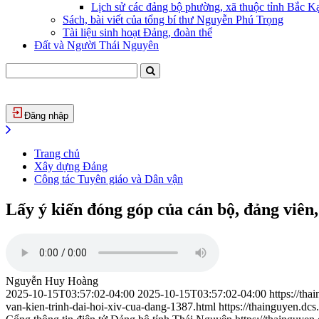
Lịch sử các đảng bộ phường, xã thuộc tỉnh Bắc Kạ
Sách, bài viết của tổng bí thư Nguyễn Phú Trọng
Tài liệu sinh hoạt Đảng, đoàn thể
Đất và Người Thái Nguyên
Đăng nhập
Trang chủ
Xây dựng Đảng
Công tác Tuyên giáo và Dân vận
Lấy ý kiến đóng góp của cán bộ, đảng viên
Nguyễn Huy Hoàng
2025-10-15T03:57:02-04:00
2025-10-15T03:57:02-04:00
https://th
van-kien-trinh-dai-hoi-xiv-cua-dang-1387.html
https://thainguyen.dc