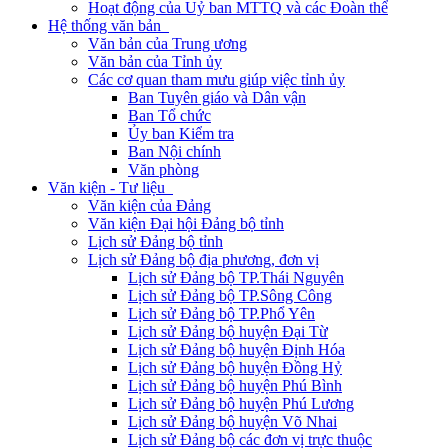
Hoạt động của Uỷ ban MTTQ và các Đoàn thể
Hệ thống văn bản
Văn bản của Trung ương
Văn bản của Tỉnh ủy
Các cơ quan tham mưu giúp việc tỉnh ủy
Ban Tuyên giáo và Dân vận
Ban Tổ chức
Ủy ban Kiểm tra
Ban Nội chính
Văn phòng
Văn kiện - Tư liệu
Văn kiện của Đảng
Văn kiện Đại hội Đảng bộ tỉnh
Lịch sử Đảng bộ tỉnh
Lịch sử Đảng bộ địa phương, đơn vị
Lịch sử Đảng bộ TP.Thái Nguyên
Lịch sử Đảng bộ TP.Sông Công
Lịch sử Đảng bộ TP.Phổ Yên
Lịch sử Đảng bộ huyện Đại Từ
Lịch sử Đảng bộ huyện Định Hóa
Lịch sử Đảng bộ huyện Đồng Hỷ
Lịch sử Đảng bộ huyện Phú Bình
Lịch sử Đảng bộ huyện Phú Lương
Lịch sử Đảng bộ huyện Võ Nhai
Lịch sử Đảng bộ các đơn vị trực thuộc