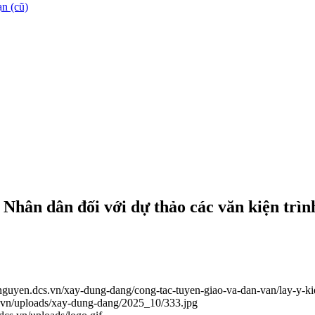
n (cũ)
, Nhân dân đối với dự thảo các văn kiện trì
ainguyen.dcs.vn/xay-dung-dang/cong-tac-tuyen-giao-va-dan-van/lay-y-
s.vn/uploads/xay-dung-dang/2025_10/333.jpg