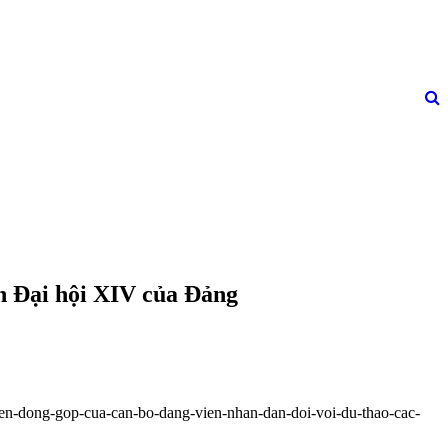
nh Đại hội XIV của Đảng
kien-dong-gop-cua-can-bo-dang-vien-nhan-dan-doi-voi-du-thao-cac-