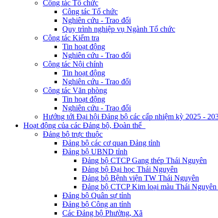
Công tác Tổ chức
Công tác Tổ chức
Nghiên cứu - Trao đổi
Quy trình nghiệp vụ Ngành Tổ chức
Công tác Kiểm tra
Tin hoạt động
Nghiên cứu - Trao đổi
Công tác Nội chính
Tin hoạt động
Nghiên cứu - Trao đổi
Công tác Văn phòng
Tin hoạt động
Nghiên cứu - Trao đổi
Hướng tới Đại hội Đảng bộ các cấp nhiệm kỳ 2025 - 20
Hoạt động của các Đảng bộ, Đoàn thể
Đảng bộ trực thuộc
Đảng bộ các cơ quan Đảng tỉnh
Đảng bộ UBND tỉnh
Đảng bộ CTCP Gang thép Thái Nguyên
Đảng bộ Đại học Thái Nguyên
Đảng bộ Bệnh viện TW Thái Nguyên
Đảng bộ CTCP Kim loại màu Thái Nguyên 
Đảng bộ Quân sự tỉnh
Đảng bộ Công an tỉnh
Các Đảng bộ Phường, Xã