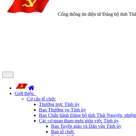
Cổng thông tin điện tử Đảng bộ tỉnh Th
Giới thiệu
Cơ cấu tổ chức
Thường trực Tỉnh ủy
Ban Thường vụ Tỉnh ủy
Ban Chấp hành Đảng bộ tỉnh Thái Nguyên, nhiệm
Các cơ quan tham mưu giúp việc Tỉnh ủy
Ban Tuyên giáo và Dân vận Tỉnh ủy
Ban tổ chức