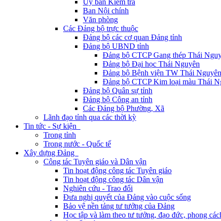
Ủy ban Kiểm tra
Ban Nội chính
Văn phòng
Các Đảng bộ trực thuộc
Đảng bộ các cơ quan Đảng tỉnh
Đảng bộ UBND tỉnh
Đảng bộ CTCP Gang thép Thái Ngu
Đảng bộ Đại học Thái Nguyên
Đảng bộ Bệnh viện TW Thái Nguyê
Đảng bộ CTCP Kim loại màu Thái N
Đảng bộ Quân sự tỉnh
Đảng bộ Công an tỉnh
Các Đảng bộ Phường, Xã
Lãnh đạo tỉnh qua các thời kỳ
Tin tức - Sự kiện
Trong tỉnh
Trong nước - Quốc tế
Xây dựng Đảng
Công tác Tuyên giáo và Dân vận
Tin hoạt động công tác Tuyên giáo
Tin hoạt động công tác Dân vận
Nghiên cứu - Trao đổi
Đưa nghị quyết của Đảng vào cuộc sống
Bảo vệ nền tảng tư tưởng của Đảng
Học tập và làm theo tư tưởng, đạo đức, phong cá