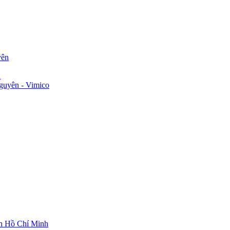
yên
n
guyên - Vimico
ch Hồ Chí Minh