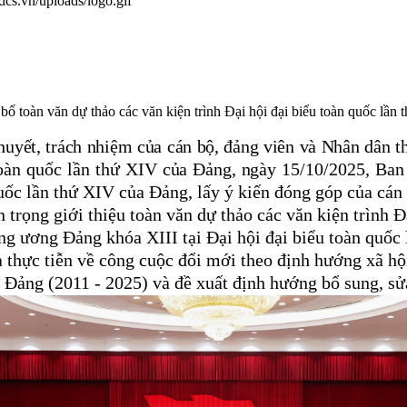
.dcs.vn/uploads/logo.gif
oàn văn dự thảo các văn kiện trình Đại hội đại biểu toàn quốc lần t
m huyết, trách nhiệm của cán bộ, đảng viên và Nhân dân
toàn quốc lần thứ
XIV của Đảng
, n
gày 15/10/2025, Ban
quốc lần thứ XIV của Đảng, lấy ý kiến đóng góp của cán 
 trọng giới thiệu toàn văn dự thảo các văn kiện trình 
ng ương Đảng khóa XIII tại Đại hội đại biểu toàn quốc
à thực tiễn về công cuộc đổi mới theo định hướng xã h
 Đảng (2011 - 2025) và đề xuất định hướng bổ sung, sử