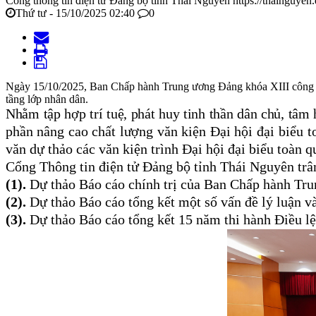
Cổng thông tin điện tử Đảng bộ tỉnh Thái Nguyên
https://thainguyen
Thứ tư - 15/10/2025 02:40
0
Ngày 15/10/2025, Ban Chấp hành Trung ương Đảng khóa XIII công bố t
tầng lớp nhân dân.
Nhằm t
ập hợp trí tuệ, phát huy tinh thần dân chủ, tâ
phần nâng cao chất lượng văn kiện Đại hội
đại biểu 
văn dự thảo các văn kiện trình Đại hội đại biểu toàn 
Cổng Thông tin điện tử Đảng bộ tỉnh Thái Nguyên trân
(1).
Dự thảo Báo cáo chính trị của Ban Chấp hành Tru
(2).
Dự thảo Báo cáo tổng kết một số vấn đề lý luận v
(3).
Dự thảo Báo cáo tổng kết 15 năm thi hành Điều lệ