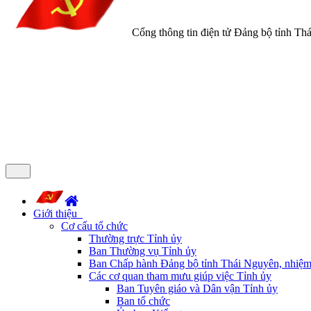
Cổng thông tin điện tử Đảng bộ tỉnh Th
Giới thiệu
Cơ cấu tổ chức
Thường trực Tỉnh ủy
Ban Thường vụ Tỉnh ủy
Ban Chấp hành Đảng bộ tỉnh Thái Nguyên, nhiệm
Các cơ quan tham mưu giúp việc Tỉnh ủy
Ban Tuyên giáo và Dân vận Tỉnh ủy
Ban tổ chức