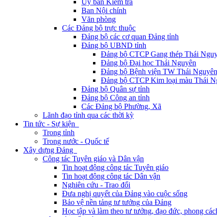
Ủy ban Kiểm tra
Ban Nội chính
Văn phòng
Các Đảng bộ trực thuộc
Đảng bộ các cơ quan Đảng tỉnh
Đảng bộ UBND tỉnh
Đảng bộ CTCP Gang thép Thái Ngu
Đảng bộ Đại học Thái Nguyên
Đảng bộ Bệnh viện TW Thái Nguyê
Đảng bộ CTCP Kim loại màu Thái N
Đảng bộ Quân sự tỉnh
Đảng bộ Công an tỉnh
Các Đảng bộ Phường, Xã
Lãnh đạo tỉnh qua các thời kỳ
Tin tức - Sự kiện
Trong tỉnh
Trong nước - Quốc tế
Xây dựng Đảng
Công tác Tuyên giáo và Dân vận
Tin hoạt động công tác Tuyên giáo
Tin hoạt động công tác Dân vận
Nghiên cứu - Trao đổi
Đưa nghị quyết của Đảng vào cuộc sống
Bảo vệ nền tảng tư tưởng của Đảng
Học tập và làm theo tư tưởng, đạo đức, phong cá