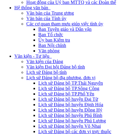
Hoạt động của Uỷ ban MTTQ và các Đoàn thể
Hệ thống văn bản
Văn bản của Trung ương
Văn bản của Tỉnh ủy
Các cơ quan tham mưu giúp việc tỉnh ủy
Ban Tuyên giáo và Dân vận
Ban Tổ chức
Ủy ban Kiểm tra
Ban Nội chính
Văn phòng
Văn kiện - Tư liệu
Văn kiện của Đảng
Văn kiện Đại hội Đảng bộ tỉnh
Lịch sử Đảng bộ tỉnh
Lịch sử Đảng bộ địa phương, đơn vị
Lịch sử Đảng bộ TP.Thái Nguyên
Lịch sử Đảng bộ TP.Sông Công
Lịch sử Đảng bộ TP.Phổ Yên
Lịch sử Đảng bộ huyện Đại Từ
Lịch sử Đảng bộ huyện Định Hóa
Lịch sử Đảng bộ huyện Đồng Hỷ
Lịch sử Đảng bộ huyện Phú Bình
Lịch sử Đảng bộ huyện Phú Lương
Lịch sử Đảng bộ huyện Võ Nhai
Lịch sử Đảng bộ các đơn vị trực thuộc