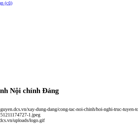
n (cũ)
ành Nội chính Đảng
ainguyen.dcs.vn/xay-dung-dang/cong-tac-noi-chinh/hoi-nghi-truc-tuyen
0251211174727-1.jpeg
.dcs.vn/uploads/logo.gif