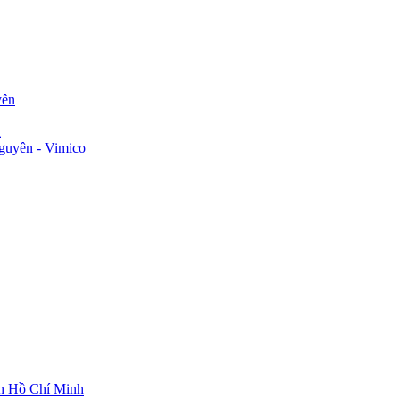
yên
n
guyên - Vimico
ch Hồ Chí Minh