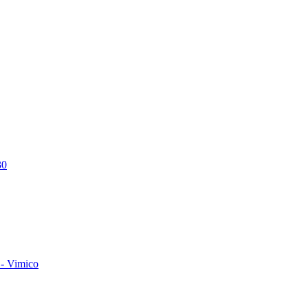
30
- Vimico