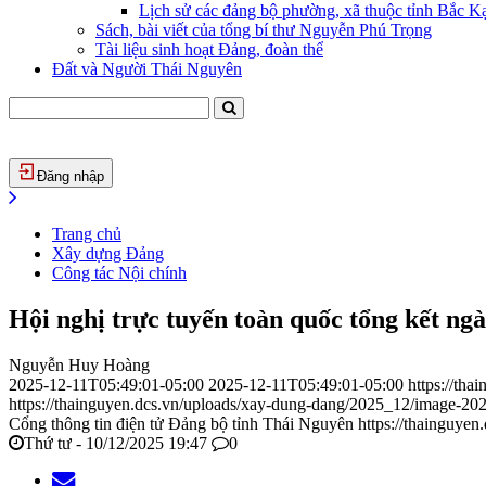
Lịch sử các đảng bộ phường, xã thuộc tỉnh Bắc Kạ
Sách, bài viết của tổng bí thư Nguyễn Phú Trọng
Tài liệu sinh hoạt Đảng, đoàn thể
Đất và Người Thái Nguyên
Đăng nhập
Trang chủ
Xây dựng Đảng
Công tác Nội chính
Hội nghị trực tuyến toàn quốc tổng kết ng
Nguyễn Huy Hoàng
2025-12-11T05:49:01-05:00
2025-12-11T05:49:01-05:00
https://th
https://thainguyen.dcs.vn/uploads/xay-dung-dang/2025_12/image-2
Cổng thông tin điện tử Đảng bộ tỉnh Thái Nguyên
https://thainguyen
Thứ tư - 10/12/2025 19:47
0