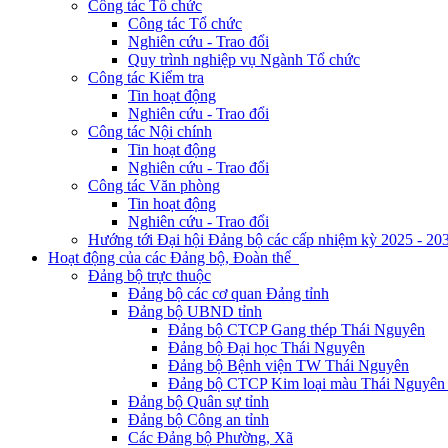
Công tác Tổ chức
Công tác Tổ chức
Nghiên cứu - Trao đổi
Quy trình nghiệp vụ Ngành Tổ chức
Công tác Kiểm tra
Tin hoạt động
Nghiên cứu - Trao đổi
Công tác Nội chính
Tin hoạt động
Nghiên cứu - Trao đổi
Công tác Văn phòng
Tin hoạt động
Nghiên cứu - Trao đổi
Hướng tới Đại hội Đảng bộ các cấp nhiệm kỳ 2025 - 20
Hoạt động của các Đảng bộ, Đoàn thể
Đảng bộ trực thuộc
Đảng bộ các cơ quan Đảng tỉnh
Đảng bộ UBND tỉnh
Đảng bộ CTCP Gang thép Thái Nguyên
Đảng bộ Đại học Thái Nguyên
Đảng bộ Bệnh viện TW Thái Nguyên
Đảng bộ CTCP Kim loại màu Thái Nguyên 
Đảng bộ Quân sự tỉnh
Đảng bộ Công an tỉnh
Các Đảng bộ Phường, Xã