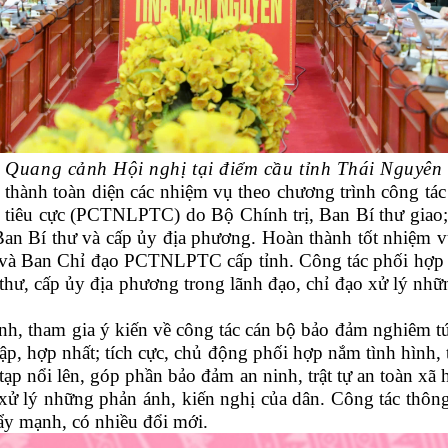
Quang cảnh Hội nghị tại điểm cầu tỉnh Thái Nguyên
ành toàn diện các nhiệm vụ theo chương trình công tác 
 tiêu cực (PCTNLPTC) do Bộ Chính trị, Ban Bí thư giao;
 Ban Bí thư và cấp ủy địa phương. Hoàn thành tốt nhiệ
à Ban Chỉ đạo PCTNLPTC cấp tỉnh. Công tác phối hợp ng
thư, cấp ủy địa phương trong lãnh đạo, chỉ đạo xử lý nhữ
nh, tham gia ý kiến về công tác cán bộ bảo đảm nghiêm tú
ập, hợp nhất; tích cực, chủ động phối hợp nắm tình hình,
ạp nổi lên, góp phần bảo đảm an ninh, trật tự an toàn xã 
à xử lý những phản ánh, kiến nghị của dân. Công tác thông
y mạnh, có nhiều đổi mới.