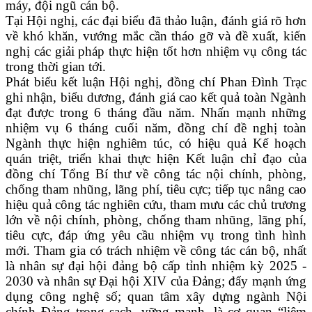
máy, đội ngũ cán bộ.
Tại Hội nghị, các đại biểu đã thảo luận, đánh giá rõ hơn
về khó khăn, vướng mắc cần tháo gỡ và đề xuất, kiến
nghị các giải pháp thực hiện tốt hơn nhiệm vụ công tác
trong thời gian tới.
Phát biểu kết luận Hội nghị, đồng chí Phan Đình Trạc
ghi nhận, biểu dương, đánh giá cao kết quả toàn Ngành
đạt được trong 6 tháng đầu năm. Nhấn mạnh những
nhiệm vụ 6 tháng cuối năm, đồng chí đề nghị toàn
Ngành thực hiện nghiêm túc, có hiệu quả Kế hoạch
quán triệt, triển khai thực hiện Kết luận chỉ đạo của
đồng chí Tổng Bí thư về công tác nội chính, phòng,
chống tham nhũng, lãng phí, tiêu cực; tiếp tục nâng cao
hiệu quả công tác nghiên cứu, tham mưu các chủ trương
lớn về nội chính, phòng, chống tham nhũng, lãng phí,
tiêu cực, đáp ứng yêu cầu nhiệm vụ trong tình hình
mới. Tham gia có trách nhiệm về công tác cán bộ, nhất
là nhân sự đại hội đảng bộ cấp tỉnh nhiệm kỳ 2025 -
2030 và nhân sự Đại hội XIV của Đảng; đẩy mạnh ứng
dụng công nghệ số; quan tâm xây dựng ngành Nội
chính Đảng trong sạch, vững mạnh, là cơ quan “liêm