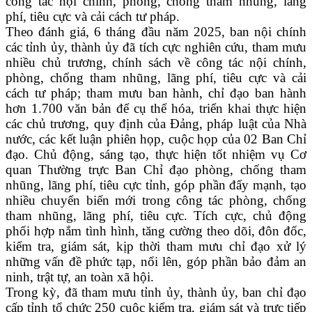
công tác nội chính, phòng, chống tham nhũng, lãng
phí, tiêu cực và cải cách tư pháp.
Theo đánh giá, 6 tháng đầu năm 2025, ban nội chính
các tỉnh ủy, thành ủy đã tích cực nghiên cứu, tham mưu
nhiều chủ trương, chính sách về công tác nội chính,
phòng, chống tham nhũng, lãng phí, tiêu cực và cải
cách tư pháp; tham mưu ban hành, chỉ đạo ban hành
hơn 1.700 văn bản để cụ thể hóa, triển khai thực hiện
các chủ trương, quy định của Đảng, pháp luật của Nhà
nước, các kết luận phiên họp, cuộc họp của 02 Ban Chỉ
đạo. Chủ động, sáng tạo, thực hiện tốt nhiệm vụ Cơ
quan Thường trực Ban Chỉ đạo phòng, chống tham
nhũng, lãng phí, tiêu cực tỉnh, góp phần đẩy mạnh, tạo
nhiều chuyển biến mới trong công tác phòng, chống
tham nhũng, lãng phí, tiêu cực. Tích cực, chủ động
phối hợp nắm tình hình, tăng cường theo dõi, đôn đốc,
kiểm tra, giám sát, kịp thời tham mưu chỉ đạo xử lý
những vấn đề phức tạp, nổi lên, góp phần bảo đảm an
ninh, trật tự, an toàn xã hội.
Trong kỳ, đã tham mưu tỉnh ủy, thành ủy, ban chỉ đạo
cấp tỉnh tổ chức 250 cuộc kiểm tra, giám sát và trực tiếp