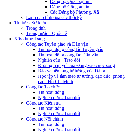
Đảng bộ Quân sự tỉnh
Đảng bộ Công an tỉnh
Các Đảng bộ Phường, Xã
Lãnh đạo tỉnh qua các thời kỳ
Tin tức - Sự kiện
Trong tỉnh
Trong nước - Quốc tế
Xây dựng Đảng
Công tác Tuyên giáo và Dân vận
Tin hoạt động công tác Tuyên giáo
Tin hoạt động công tác Dân vận
Nghiên cứu - Trao đổi
Đưa nghị quyết của Đảng vào cuộc sống
Bảo vệ nền tảng tư tưởng của Đảng
Học tập và làm theo tư tưởng, đạo đức, phong
cách Hồ Chí Minh
Công tác Tổ chức
Tin hoạt động
Nghiên cứu - Trao đổi
Công tác Kiểm tra
Tin hoạt động
Nghiên cứu - Trao đổi
Công tác Nội chính
Tin hoạt động
Nghiên cứu - Trao đổi