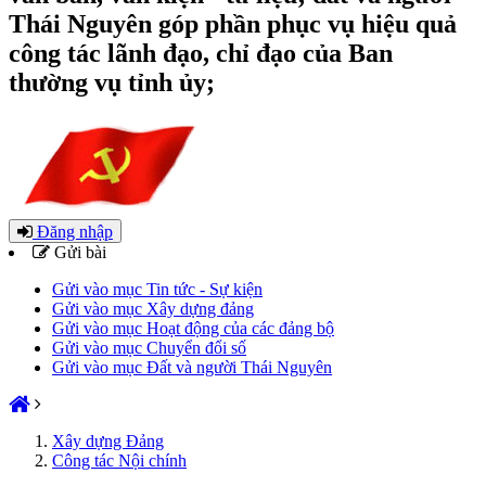
Thái Nguyên góp phần phục vụ hiệu quả
công tác lãnh đạo, chỉ đạo của Ban
thường vụ tỉnh ủy;
Đăng nhập
Gửi bài
Gửi vào mục Tin tức - Sự kiện
Gửi vào mục Xây dựng đảng
Gửi vào mục Hoạt động của các đảng bộ
Gửi vào mục Chuyển đổi số
Gửi vào mục Đất và người Thái Nguyên
Xây dựng Đảng
Công tác Nội chính