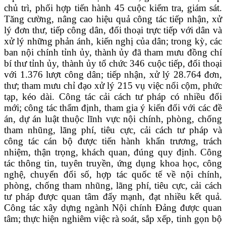
chủ trì, phối hợp tiến hành 45 cuộc kiểm tra, giám sát.
Tăng cường, nâng cao hiệu quả công tác tiếp nhận, xử
lý đơn thư, tiếp công dân, đối thoại trực tiếp với dân và
xử lý những phản ánh, kiến nghị của dân; trong kỳ, các
ban nội chính tỉnh ủy, thành ủy đã tham mưu đồng chí
bí thư tỉnh ủy, thành ủy tổ chức 346 cuộc tiếp, đối thoại
với 1.376 lượt công dân; tiếp nhận, xử lý 28.764 đơn,
thư; tham mưu chỉ đạo xử lý 215 vụ việc nổi cộm, phức
tạp, kéo dài. Công tác cải cách tư pháp có nhiều đổi
mới; công tác thẩm định, tham gia ý kiến đối với các đề
án, dự án luật thuộc lĩnh vực nội chính, phòng, chống
tham nhũng, lãng phí, tiêu cực, cải cách tư pháp và
công tác cán bộ được tiến hành khẩn trương, trách
nhiệm, thận trọng, khách quan, đúng quy định. Công
tác thông tin, tuyên truyền, ứng dụng khoa học, công
nghệ, chuyển đổi số, hợp tác quốc tế về nội chính,
phòng, chống tham nhũng, lãng phí, tiêu cực, cải cách
tư pháp được quan tâm đẩy mạnh, đạt nhiều kết quả.
Công tác xây dựng ngành Nội chính Đảng được quan
tâm; thực hiện nghiêm việc rà soát, sắp xếp, tinh gọn bộ