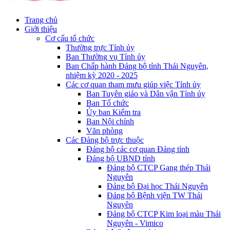
Trang chủ
Giới thiệu
Cơ cấu tổ chức
Thường trực Tỉnh ủy
Ban Thường vụ Tỉnh ủy
Ban Chấp hành Đảng bộ tỉnh Thái Nguyên,
nhiệm kỳ 2020 - 2025
Các cơ quan tham mưu giúp việc Tỉnh ủy
Ban Tuyên giáo và Dân vận Tỉnh ủy
Ban Tổ chức
Ủy ban Kiểm tra
Ban Nội chính
Văn phòng
Các Đảng bộ trực thuộc
Đảng bộ các cơ quan Đảng tỉnh
Đảng bộ UBND tỉnh
Đảng bộ CTCP Gang thép Thái
Nguyên
Đảng bộ Đại học Thái Nguyên
Đảng bộ Bệnh viện TW Thái
Nguyên
Đảng bộ CTCP Kim loại màu Thái
Nguyên - Vimico