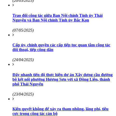
(20/05/2025)
Trao đổi công tác giữa Ban Nội chính Tỉnh ủy Thái
Nguyên và Ban Nội chính Tỉnh ủy Bắc Kạn
(07/05/2025)
Cấp ủy, chính quyền các cấp tiếp tục quan tâm công tác
đối thoại, tiếp công dân
(24/04/2025)
Đẩy nhanh tiến độ thực hiện dự án Xây dựng cầu đường
bộ kết nối phường Hương Sơn với xã Đồng Liên, thành
phố Thái Nguyên
(23/04/2025)
Kiên quyết không để xảy ra tham nhũng, lãng phí, tiêu
cực trong công tác cán bộ