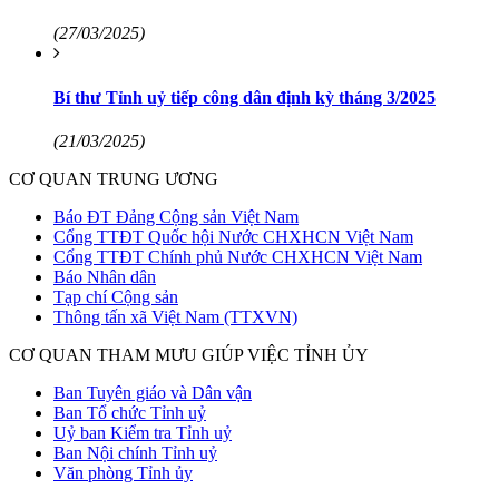
(27/03/2025)
Bí thư Tỉnh uỷ tiếp công dân định kỳ tháng 3/2025
(21/03/2025)
CƠ QUAN TRUNG ƯƠNG
Báo ĐT Đảng Cộng sản Việt Nam
Cổng TTĐT Quốc hội Nước CHXHCN Việt Nam
Cổng TTĐT Chính phủ Nước CHXHCN Việt Nam
Báo Nhân dân
Tạp chí Cộng sản
Thông tấn xã Việt Nam (TTXVN)
CƠ QUAN THAM MƯU GIÚP VIỆC TỈNH ỦY
Ban Tuyên giáo và Dân vận
Ban Tổ chức Tỉnh uỷ
Uỷ ban Kiểm tra Tỉnh uỷ
Ban Nội chính Tỉnh uỷ
Văn phòng Tỉnh ủy