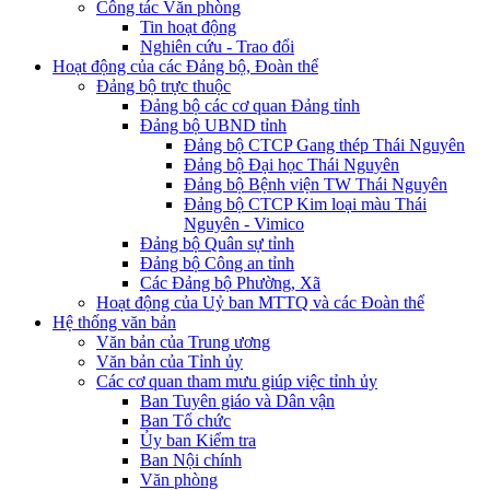
Công tác Văn phòng
Tin hoạt động
Nghiên cứu - Trao đổi
Hoạt động của các Đảng bộ, Đoàn thể
Đảng bộ trực thuộc
Đảng bộ các cơ quan Đảng tỉnh
Đảng bộ UBND tỉnh
Đảng bộ CTCP Gang thép Thái Nguyên
Đảng bộ Đại học Thái Nguyên
Đảng bộ Bệnh viện TW Thái Nguyên
Đảng bộ CTCP Kim loại màu Thái
Nguyên - Vimico
Đảng bộ Quân sự tỉnh
Đảng bộ Công an tỉnh
Các Đảng bộ Phường, Xã
Hoạt động của Uỷ ban MTTQ và các Đoàn thể
Hệ thống văn bản
Văn bản của Trung ương
Văn bản của Tỉnh ủy
Các cơ quan tham mưu giúp việc tỉnh ủy
Ban Tuyên giáo và Dân vận
Ban Tổ chức
Ủy ban Kiểm tra
Ban Nội chính
Văn phòng