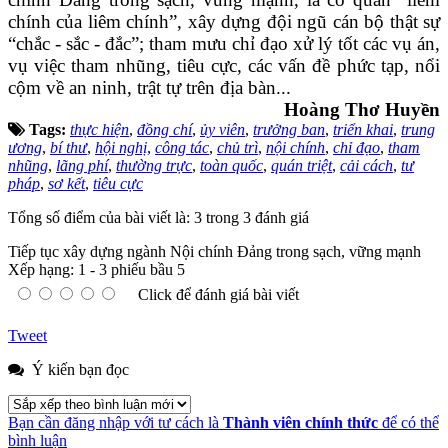
chính của liêm chính”, xây dựng đội ngũ cán bộ thật sự
“chắc - sắc - đắc”; tham mưu chỉ đạo xử lý tốt các vụ án,
vụ việc tham nhũng, tiêu cực, các vấn đề phức tạp, nổi
cộm về an ninh, trật tự trên địa bàn...
Hoàng Thơ Huyền
Tags:
thực hiện
,
đồng chí
,
ủy viên
,
trưởng ban
,
triển khai
,
trung
ương
,
bí thư
,
hội nghị
,
công tác
,
chủ trì
,
nội chính
,
chỉ đạo
,
tham
nhũng
,
lãng phí
,
thường trực
,
toàn quốc
,
quán triệt
,
cải cách
,
tư
pháp
,
sơ kết
,
tiêu cực
Tổng số điểm của bài viết là: 3 trong 3 đánh giá
Tiếp tục xây dựng ngành Nội chính Đảng trong sạch, vững mạnh
Xếp hạng:
1
-
3
phiếu bầu
5
Click để đánh giá bài viết
Tweet
Ý kiến bạn đọc
Bạn cần đăng nhập với tư cách là
Thành viên chính thức
để có thể
bình luận