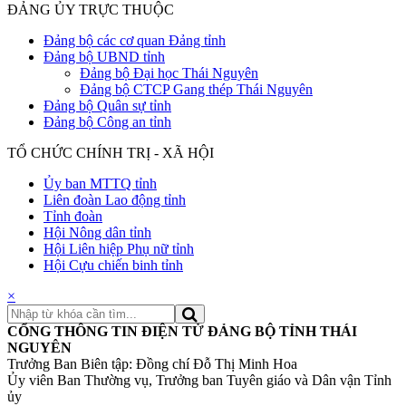
ĐẢNG ỦY TRỰC THUỘC
Đảng bộ các cơ quan Đảng tỉnh
Đảng bộ UBND tỉnh
Đảng bộ Đại học Thái Nguyên
Đảng bộ CTCP Gang thép Thái Nguyên
Đảng bộ Quân sự tỉnh
Đảng bộ Công an tỉnh
TỔ CHỨC CHÍNH TRỊ - XÃ HỘI
Ủy ban MTTQ tỉnh
Liên đoàn Lao động tỉnh
Tỉnh đoàn
Hội Nông dân tỉnh
Hội Liên hiệp Phụ nữ tỉnh
Hội Cựu chiến binh tỉnh
×
CỔNG THÔNG TIN ĐIỆN TỬ ĐẢNG BỘ TỈNH THÁI
NGUYÊN
Trưởng Ban Biên tập: Đồng chí Đỗ Thị Minh Hoa
Ủy viên Ban Thường vụ, Trưởng ban Tuyên giáo và Dân vận Tỉnh
ủy