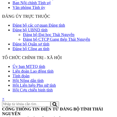
Ban Nội chính Tỉnh uỷ
Văn phòng Tỉnh ủy
ĐẢNG ỦY TRỰC THUỘC
Đảng bộ các cơ quan Đảng tỉnh
Đảng bộ UBND tỉnh
Đảng bộ Đại học Thái Nguyên
Đảng bộ CTCP Gang thép Thái Nguyên
Đảng bộ Quân sự tỉnh
Đảng bộ Công an tỉnh
TỔ CHỨC CHÍNH TRỊ - XÃ HỘI
Ủy ban MTTQ tỉnh
Liên đoàn Lao động tỉnh
Tỉnh đoàn
Hội Nông dân tỉnh
Hội Liên hiệp Phụ nữ tỉnh
Hội Cựu chiến binh tỉnh
×
CỔNG THÔNG TIN ĐIỆN TỬ ĐẢNG BỘ TỈNH THÁI
NGUYÊN