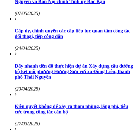
Nguyên và Ban Nội chính Tỉnh ủy Bắc Kạn
(07/05/2025)
Cấp ủy, chính quyền các cấp tiếp tục quan tâm công tác
đối thoại, tiếp công dân
(24/04/2025)
Đẩy nhanh tiến độ thực hiện dự án Xây dựng cầu đường
bộ kết nối phường Hương Sơn với xã Đồng Liên, thành
phố Thái Nguyên
(23/04/2025)
Kiên quyết không để xảy ra tham nhũng, lãng phí, tiêu
cực trong công tác cán bộ
(27/03/2025)