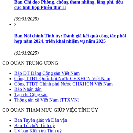
Ban Chỉ đạo Phòng, chống tham nhũng, lãng phí, tiêu
cực tỉnh họp Phiên thứ 11
(09/01/2025)
Ban Nội chính Tỉnh ủy: Đánh giá kết quả công tác phối
hợp năm 2024, triển khai nhiệm vụ năm 2025
(03/01/2025)
CƠ QUAN TRUNG ƯƠNG
Báo ĐT Đảng Cộng sản Việt Nam
Cổng TTĐT Quốc hội Nước CHXHCN Việt Nam
Cổng TTĐT Chính phủ Nước CHXHCN Việt Nam
Báo Nhân dân
Tạp chí Cộng sản
Thông tấn xã Việt Nam (TTXVN)
CƠ QUAN THAM MƯU GIÚP VIỆC TỈNH ỦY
Ban Tuyên giáo và Dân vận
Ban Tổ chức Tỉnh uỷ
Uỷ ban Kiểm tra Tỉnh uỷ