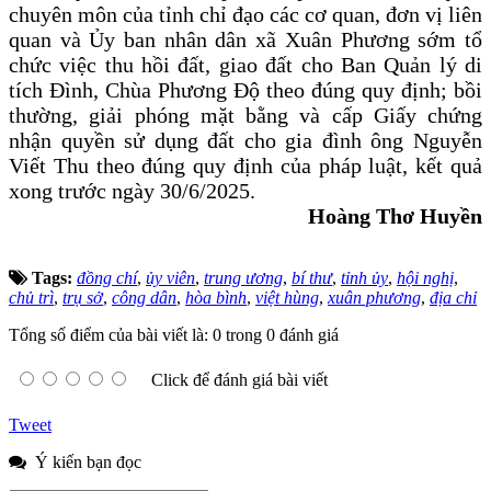
chuyên môn của tỉnh chỉ đạo các cơ quan, đơn vị liên
quan và Ủy ban nhân dân xã Xuân Phương sớm tổ
chức việc thu hồi đất, giao đất cho Ban Quản lý di
tích Đình, Chùa Phương Độ theo đúng quy định; bồi
thường, giải phóng mặt bằng và cấp Giấy chứng
nhận quyền sử dụng đất cho gia đình ông Nguyễn
Viết Thu theo đúng quy định của pháp luật, kết quả
xong trước ngày 30/6/2025.
Hoàng Thơ Huyền
Tags:
đồng chí
,
ủy viên
,
trung ương
,
bí thư
,
tỉnh ủy
,
hội nghị
,
chủ trì
,
trụ sở
,
công dân
,
hòa bình
,
việt hùng
,
xuân phương
,
địa chỉ
Tổng số điểm của bài viết là: 0 trong 0 đánh giá
Click để đánh giá bài viết
Tweet
Ý kiến bạn đọc