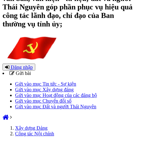
Thái Nguyên góp phần phục vụ hiệu quả
công tác lãnh đạo, chỉ đạo của Ban
thường vụ tỉnh ủy;
Đăng nhập
Gửi bài
Gửi vào mục Tin tức - Sự kiện
Gửi vào mục Xây dựng đảng
Gửi vào mục Hoạt động của các đảng bộ
Gửi vào mục Chuyển đổi số
Gửi vào mục Đất và người Thái Nguyên
Xây dựng Đảng
Công tác Nội chính