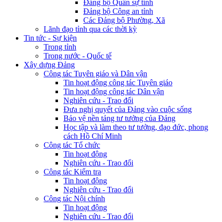
Đảng bộ Quân sự tỉnh
Đảng bộ Công an tỉnh
Các Đảng bộ Phường, Xã
Lãnh đạo tỉnh qua các thời kỳ
Tin tức - Sự kiện
Trong tỉnh
Trong nước - Quốc tế
Xây dựng Đảng
Công tác Tuyên giáo và Dân vận
Tin hoạt động công tác Tuyên giáo
Tin hoạt động công tác Dân vận
Nghiên cứu - Trao đổi
Đưa nghị quyết của Đảng vào cuộc sống
Bảo vệ nền tảng tư tưởng của Đảng
Học tập và làm theo tư tưởng, đạo đức, phong
cách Hồ Chí Minh
Công tác Tổ chức
Tin hoạt động
Nghiên cứu - Trao đổi
Công tác Kiểm tra
Tin hoạt động
Nghiên cứu - Trao đổi
Công tác Nội chính
Tin hoạt động
Nghiên cứu - Trao đổi