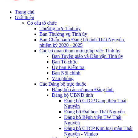
Trang chủ
Giới thiệu
Cơ cấu tổ chức
Thường trực Tỉnh ủy
Ban Thường vụ Tỉnh ủy
Ban Chấp hành Đảng bộ tỉnh Thái Nguyên,
nhiệm kỳ 2020 - 2025
Các cơ quan tham mưu giúp việc Tỉnh ủy
Ban Tuyên giáo và Dân vận Tỉnh ủy
Ban Tổ chức
Ủy ban Kiểm tra
Ban Nội chính
Văn phòng
Các Đảng bộ trực thuộc
Đảng bộ các cơ quan Đảng tỉnh
Đảng bộ UBND tỉnh
Đảng bộ CTCP Gang thép Thái
Nguyên
Đảng bộ Đại học Thái Nguyên
Đảng bộ Bệnh viện TW Thái
Nguyên
Đảng bộ CTCP Kim loại màu Thái
Nguyên - Vimico