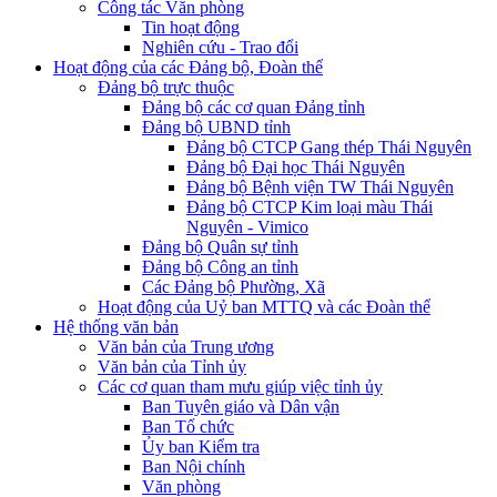
Công tác Văn phòng
Tin hoạt động
Nghiên cứu - Trao đổi
Hoạt động của các Đảng bộ, Đoàn thể
Đảng bộ trực thuộc
Đảng bộ các cơ quan Đảng tỉnh
Đảng bộ UBND tỉnh
Đảng bộ CTCP Gang thép Thái Nguyên
Đảng bộ Đại học Thái Nguyên
Đảng bộ Bệnh viện TW Thái Nguyên
Đảng bộ CTCP Kim loại màu Thái
Nguyên - Vimico
Đảng bộ Quân sự tỉnh
Đảng bộ Công an tỉnh
Các Đảng bộ Phường, Xã
Hoạt động của Uỷ ban MTTQ và các Đoàn thể
Hệ thống văn bản
Văn bản của Trung ương
Văn bản của Tỉnh ủy
Các cơ quan tham mưu giúp việc tỉnh ủy
Ban Tuyên giáo và Dân vận
Ban Tổ chức
Ủy ban Kiểm tra
Ban Nội chính
Văn phòng