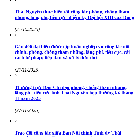
Thái Nguyên thực hiện tốt công tác phòng, chống tham
nhũng, lãng phí, tiêu cực nhiệm kỳ Đại hội XIII của Đảng
(31/10/2025)
Gần 400 đại biểu được tập huấn nghiệp vụ công tác nội
chính, phòng, chống tham nhũng, lãng phí, tiêu cực, cải
cách tư pháp; tiếp dân và xử lý đơn thư
(27/11/2025)
Thường trực Ban Chỉ đạo phòng, chống tham nhũng,
lãng phí, tiêu cực tỉnh Thái Nguyên họp thường kỳ tháng
11 năm 2025
(27/11/2025)
Trao đổi công tác giữa Ban Nội chính Tỉnh ủy Thái