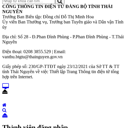
CỔNG THÔNG TIN ĐIỆN TỬ ĐẢNG BỘ TỈNH THÁI
NGUYÊN
Trưởng Ban Biên tập: Đồng chí Đỗ Thị Minh Hoa
Ủy viên Ban Thường vụ, Trưởng ban Tuyên giáo và Dân vận Tỉnh
ủy
Địa chỉ: Số 28 - Đ.Phan Đình Phùng - P.Phan Đình Phùng - T.Thái
Nguyên
Điện thoại: 0208 3855.529 | Email:
vanthu.btgtu@thainguyen.gov.vn
Giấy phép số: 230/GP-TTĐT ngày 23/12/2021 của Sở TT & TT
tỉnh Thái Nguyên về việc Thiết lập Trang Thông tin điện tử tổng
hợp trên Internet.
Thành viên đăng nhập