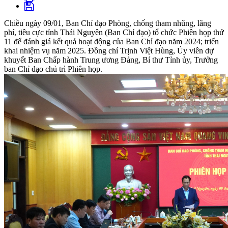
Chiều ngày 09/01, Ban Chỉ đạo Phòng, chống tham nhũng, lãng
phí, tiêu cực tỉnh Thái Nguyên (Ban Chỉ đạo) tổ chức Phiên họp thứ
11 để đánh giá kết quả hoạt động của Ban Chỉ đạo năm 2024; triển
khai nhiệm vụ năm 2025. Đồng chí Trịnh Việt Hùng, Ủy viên dự
khuyết Ban Chấp hành Trung ương Đảng, Bí thư Tỉnh ủy, Trưởng
ban Chỉ đạo chủ trì Phiên họp.