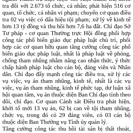
tra đối với 2.673 tổ chức, cá nhân; phát hiện 516 cơ
quan, tổ chức, cá nhân vi phạm; chuyển cơ quan điều
tra 02 vụ việc có dấu hiệu tội phạm; xử lý về kinh tế
hơn 13 tỷ đồng và thu hồi hơn 7,6 ha đất. Chỉ đạo Sở
Tư pháp - cơ quan Thường trực Hội đồng phối hợp
công tác phổ biến giáo dục pháp luật chủ trì, phối
hợp các cơ quan hữu quan tăng cường công tác phổ
biến giáo dục pháp luật, nhất là pháp luật về phòng,
chống tham nhũng nhằm nâng cao nhận thức, ý thức
chấp hành pháp luật cho cán bộ, đảng viên và Nhân
dân. Chỉ đạo đẩy mạnh công tác điều tra, xử lý các
vụ việc, vụ án tham nhũng, kinh tế, nhất là các vụ
việc, vụ án tham nhũng, kinh tế phức tạp, dư luận xã
hội quan tâm, vụ án thuộc diện Ban Chỉ đạo tỉnh theo
dõi, chỉ đạo. Cơ quan Cảnh sát Điều tra phát hiện,
khởi tố mới 13 vụ án, 62 bị can về tội tham nhũng,
chức vụ, trong đó có 29 đảng viên, có 03 cán bộ
thuộc diện Ban Thường vụ Tỉnh ủy quản lý.
Tăng cường công tác thu hồi tài sản bị thất thoát,