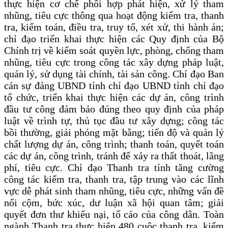
thực hiện cơ chế phối hợp phát hiện, xử lý tham
nhũng, tiêu cực thông qua hoạt động kiểm tra, thanh
tra, kiểm toán, điều tra, truy tố, xét xử, thi hành án;
chỉ đạo triển khai thực hiện các Quy định của Bộ
Chính trị về kiểm soát quyền lực, phòng, chống tham
nhũng, tiêu cực trong công tác xây dựng pháp luật,
quản lý, sử dụng tài chính, tài sản công. Chỉ đạo Ban
cán sự đảng UBND tỉnh chỉ đạo UBND tỉnh chỉ đạo
tổ chức, triển khai thực hiện các dự án, công trình
đầu tư công đảm bảo đúng theo quy định của pháp
luật về trình tự, thủ tục đầu tư xây dựng; công tác
bồi thường, giải phóng mặt bằng; tiến độ và quản lý
chất lượng dự án, công trình; thanh toán, quyết toán
các dự án, công trình, tránh để xảy ra thất thoát, lãng
phí, tiêu cực. Chỉ đạo Thanh tra tỉnh tăng cường
công tác kiểm tra, thanh tra, tập trung vào các lĩnh
vực dễ phát sinh tham nhũng, tiêu cực, những vấn đề
nổi cộm, bức xúc, dư luận xã hội quan tâm; giải
quyết đơn thư khiếu nại, tố cáo của công dân. Toàn
ngành Thanh tra thực hiện 480 cuộc thanh tra, kiểm