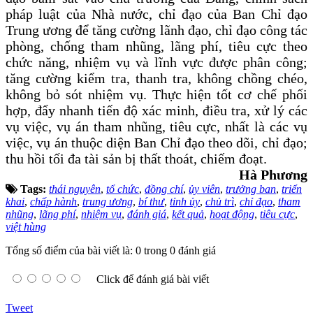
pháp luật của Nhà nước, chỉ đạo của Ban Chỉ đạo
Trung ương để tăng cường lãnh đạo, chỉ đạo công tác
phòng, chống tham nhũng, lãng phí, tiêu cực theo
chức năng, nhiệm vụ và lĩnh vực được phân công;
tăng cường kiểm tra, thanh tra, không chồng chéo,
không bỏ sót nhiệm vụ. Thực hiện tốt cơ chế phối
hợp, đẩy nhanh tiến độ xác minh, điều tra, xử lý các
vụ việc, vụ án tham nhũng, tiêu cực, nhất là các vụ
việc, vụ án thuộc diện Ban Chỉ đạo theo dõi, chỉ đạo;
thu hồi tối đa tài sản bị thất thoát, chiếm đoạt.
Hà Phương
Tags:
thái nguyên
,
tổ chức
,
đồng chí
,
ủy viên
,
trưởng ban
,
triển
khai
,
chấp hành
,
trung ương
,
bí thư
,
tỉnh ủy
,
chủ trì
,
chỉ đạo
,
tham
nhũng
,
lãng phí
,
nhiệm vụ
,
đánh giá
,
kết quả
,
hoạt động
,
tiêu cực
,
việt hùng
Tổng số điểm của bài viết là: 0 trong 0 đánh giá
Click để đánh giá bài viết
Tweet