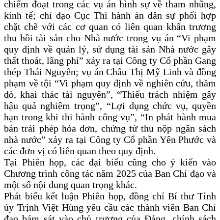
chiếm đoạt trong các vụ án hình sự về tham nhũng,
kinh tế; chỉ đạo Cục Thi hành án dân sự phối hợp
chặt chẽ với các cơ quan có liên quan khẩn trương
thu hồi tài sản cho Nhà nước trong vụ án “Vi phạm
quy định về quản lý, sử dụng tài sản Nhà nước gây
thất thoát, lãng phí” xảy ra tại Công ty Cổ phần Gang
thép Thái Nguyên; vụ án Châu Thị Mỹ Linh và đồng
phạm về tội “Vi phạm quy định về nghiên cứu, thăm
dò, khai thác tài nguyên”, “Thiếu trách nhiệm gây
hậu quả nghiêm trọng”, “Lợi dụng chức vụ, quyền
hạn trong khi thi hành công vụ”, “In phát hành mua
bán trái phép hóa đơn, chứng từ thu nộp ngân sách
nhà nước” xảy ra tại Công ty Cổ phần Yên Phước và
các đơn vị có liên quan theo quy định.
Tại Phiên họp, các đại biểu cũng cho ý kiến vào
Chương trình công tác năm 2025 của Ban Chỉ đạo và
một số nội dung quan trọng khác.
Phát biểu kết luận Phiên họp, đồng chí Bí thư Tỉnh
ủy Trịnh Việt Hùng yêu cầu các thành viên Ban Chỉ
đạo bám sát vào chủ trương của Đảng, chính sách