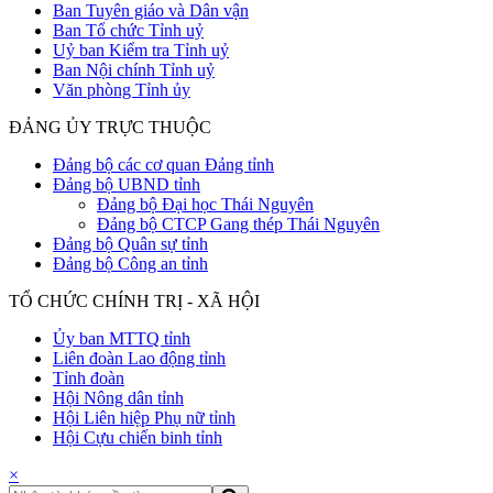
Ban Tuyên giáo và Dân vận
Ban Tổ chức Tỉnh uỷ
Uỷ ban Kiểm tra Tỉnh uỷ
Ban Nội chính Tỉnh uỷ
Văn phòng Tỉnh ủy
ĐẢNG ỦY TRỰC THUỘC
Đảng bộ các cơ quan Đảng tỉnh
Đảng bộ UBND tỉnh
Đảng bộ Đại học Thái Nguyên
Đảng bộ CTCP Gang thép Thái Nguyên
Đảng bộ Quân sự tỉnh
Đảng bộ Công an tỉnh
TỔ CHỨC CHÍNH TRỊ - XÃ HỘI
Ủy ban MTTQ tỉnh
Liên đoàn Lao động tỉnh
Tỉnh đoàn
Hội Nông dân tỉnh
Hội Liên hiệp Phụ nữ tỉnh
Hội Cựu chiến binh tỉnh
×