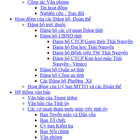
Công tác Văn phòng
Tin hoạt động
Nghiên cứu - Trao đổi
Hoạt động của các Đảng bộ, Đoàn thể
Đảng bộ trực thuộc
Đảng bộ các cơ quan Đảng tỉnh
Đảng bộ UBND tỉnh
Đảng bộ CTCP Gang thép Thái Nguyên
Đảng bộ Đại học Thái Nguyên
Đảng bộ Bệnh viện TW Thái Nguyên
Đảng bộ CTCP Kim loại màu Thái
Nguyên - Vimico
Đảng bộ Quân sự tỉnh
Đảng bộ Công an tỉnh
Các Đảng bộ Phường, Xã
Hoạt động của Uỷ ban MTTQ và các Đoàn thể
Hệ thống văn bản
Văn bản của Trung ương
Văn bản của Tỉnh ủy
Các cơ quan tham mưu giúp việc tỉnh ủy
Ban Tuyên giáo và Dân vận
Ban Tổ chức
Ủy ban Kiểm tra
Ban Nội chính
Văn phòng