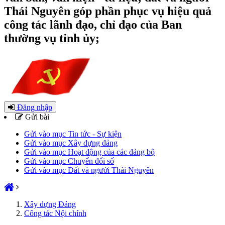
Thái Nguyên góp phần phục vụ hiệu quả
công tác lãnh đạo, chỉ đạo của Ban
thường vụ tỉnh ủy;
Đăng nhập
Gửi bài
Gửi vào mục Tin tức - Sự kiện
Gửi vào mục Xây dựng đảng
Gửi vào mục Hoạt động của các đảng bộ
Gửi vào mục Chuyển đổi số
Gửi vào mục Đất và người Thái Nguyên
Xây dựng Đảng
Công tác Nội chính