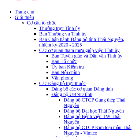
Trang chủ
Giới thiệu
Cơ cấu tổ chức
Thường trực Tỉnh ủy
Ban Thường vụ Tỉnh ủy
Ban Chấp hành Đảng bộ tỉnh Thái Nguyên,
nhiệm kỳ 2020 - 2025
Các cơ quan tham mưu giúp việc Tỉnh ủy
Ban Tuyên giáo và Dân vận Tỉnh ủy
Ban Tổ chức
Ủy ban Kiểm tra
Ban Nội chính
Văn phòng
Các Đảng bộ trực thuộc
Đảng bộ các cơ quan Đảng tỉnh
Đảng bộ UBND tỉnh
Đảng bộ CTCP Gang thép Thái
Nguyên
Đảng bộ Đại học Thái Nguyên
Đảng bộ Bệnh viện TW Thái
Nguyên
Đảng bộ CTCP Kim loại màu Thái
Nguyên - Vimico