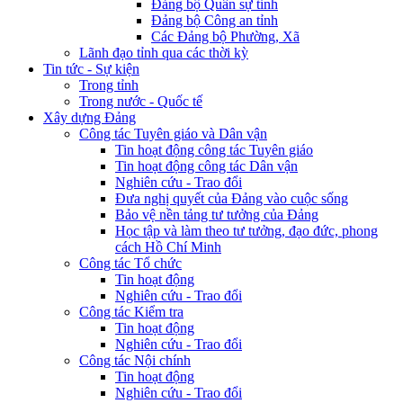
Đảng bộ Quân sự tỉnh
Đảng bộ Công an tỉnh
Các Đảng bộ Phường, Xã
Lãnh đạo tỉnh qua các thời kỳ
Tin tức - Sự kiện
Trong tỉnh
Trong nước - Quốc tế
Xây dựng Đảng
Công tác Tuyên giáo và Dân vận
Tin hoạt động công tác Tuyên giáo
Tin hoạt động công tác Dân vận
Nghiên cứu - Trao đổi
Đưa nghị quyết của Đảng vào cuộc sống
Bảo vệ nền tảng tư tưởng của Đảng
Học tập và làm theo tư tưởng, đạo đức, phong
cách Hồ Chí Minh
Công tác Tổ chức
Tin hoạt động
Nghiên cứu - Trao đổi
Công tác Kiểm tra
Tin hoạt động
Nghiên cứu - Trao đổi
Công tác Nội chính
Tin hoạt động
Nghiên cứu - Trao đổi