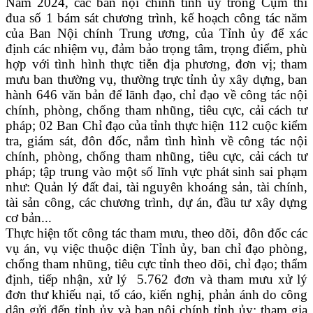
Năm 2024, các ban nội chính tỉnh ủy trong Cụm thi
đua số 1 bám sát chương trình, kế hoạch công tác năm
của Ban Nội chính Trung ương, của Tỉnh ủy để xác
định các nhiệm vụ, đảm bảo trọng tâm, trọng điểm, phù
hợp với tình hình thực tiễn địa phương, đơn vị; tham
mưu ban thường vụ, thường trực tỉnh ủy xây dựng, ban
hành 646 văn bản để lãnh đạo, chỉ đạo về công tác nội
chính, phòng, chống tham nhũng, tiêu cực, cải cách tư
pháp; 02 Ban Chỉ đạo của tỉnh thực hiện 112 cuộc kiểm
tra, giám sát, đôn đốc, nắm tình hình về công tác nội
chính, phòng, chống tham nhũng, tiêu cực, cải cách tư
pháp; tập trung vào một số lĩnh vực phát sinh sai phạm
như: Quản lý đất đai, tài nguyên khoáng sản, tài chính,
tài sản công, các chương trình, dự án, đầu tư xây dựng
cơ bản...
Thực hiện tốt công tác tham mưu, theo dõi, đôn đốc các
vụ án, vụ việc thuộc diện Tỉnh ủy, ban chỉ đạo phòng,
chống tham nhũng, tiêu cực tỉnh theo dõi, chỉ đạo; thẩm
định, tiếp nhận, xử lý 5.762 đơn và tham mưu xử lý
đơn thư khiếu nại, tố cáo, kiến nghị, phản ánh do công
dân gửi đến tỉnh ủy và ban nội chính tỉnh ủy; tham gia