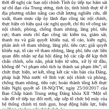
thời đề nghị các ban nội chính Tỉnh ủy tiếp tục bám sát
sự chỉ đạo của Trung ương, tỉnh ủy, tình hình thực tế ở
địa phương nhằm nâng cao chất lượng nghiên cứu, đề
xuất, tham mưu cấp ủy lãnh đạo công tác nội chính,
thực hiện có hiệu quả các nghị quyết, chỉ thị về công tác
nội chính, phòng, chống tham nhũng, lãng phí, tiêu
cực; tham mưu chỉ đạo công tác kiểm tra, giám sát,
thanh tra và giải quyết khiếu nại, tố cáo, kiến nghị,
phản ánh về tham nhũng, lãng phí, tiêu cực; giải quyết
khiếu nại, tố cáo về tham nhũng, lãng phí, tiêu cực liên
quan đến nhân sự đại hội đảng bộ các cấp để kịp thời
chấn chỉnh, uốn nắn, phát hiện từ sớm, xử lý từ đầu,
không để “vi phạm nhỏ tích tụ thành sai phạm lớn”; tổ
chức thực hiện, sơ kết, tổng kết các văn bản của Đảng,
pháp luật Nhà nước về lĩnh vực nội chính và phòng,
chống tham nhũng, tiêu cực; hoàn thành tổng kết thực
hiện Nghị quyết số 18-NQ/TW, ngày 25/10/2017 của
Ban Chấp hành Trung ương Đảng khóa XII “Một số
vấn đề về tiếp tục đổi mới, sắp xếp tổ chức bộ máy của
hệ thống chính trị tinh gọn, hoạt động hiệu lực, hiệu