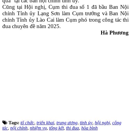
quả” tại các ban nội chính tỉnh ủy.
Cũng tại Hội nghị, Cụm thi đua số 1 đã bầu Ban Nội
chính Tỉnh ủy Lạng Sơn làm Cụm trưởng và Ban Nội
chính Tỉnh ủy Lào Cai làm Cụm phó trong công tác thi
đua chuyên đề năm 2025.
Hà Phương
Tags:
tổ chức
,
triển khai
,
trung ương
,
tỉnh ủy
,
hội nghị
,
công
tác
,
nội chính
,
nhiệm vụ
,
tổng kết
,
thi đua
,
hòa bình