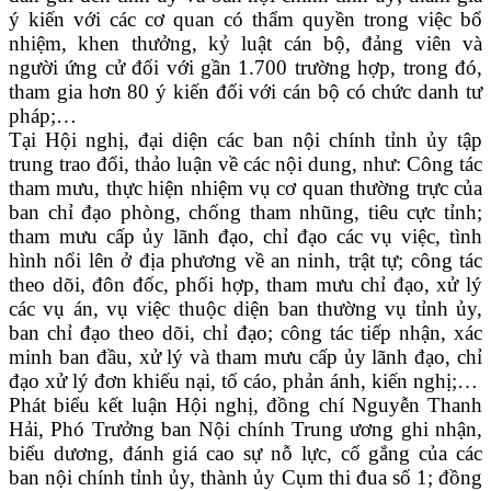
ý kiến với các cơ quan có thẩm quyền trong việc bổ
nhiệm, khen thưởng, kỷ luật cán bộ, đảng viên và
người ứng cử đối với gần 1.700 trường hợp, trong đó,
tham gia hơn 80 ý kiến đối với cán bộ có chức danh tư
pháp;…
Tại Hội nghị, đại diện các ban nội chính tỉnh ủy tập
trung trao đổi, thảo luận về các nội dung, như: Công tác
tham mưu, thực hiện nhiệm vụ cơ quan thường trực của
ban chỉ đạo phòng, chống tham nhũng, tiêu cực tỉnh;
tham mưu cấp ủy lãnh đạo, chỉ đạo các vụ việc, tình
hình nổi lên ở địa phương về an ninh, trật tự; công tác
theo dõi, đôn đốc, phối hợp, tham mưu chỉ đạo, xử lý
các vụ án, vụ việc thuộc diện ban thường vụ tỉnh ủy,
ban chỉ đạo theo dõi, chỉ đạo; công tác tiếp nhận, xác
minh ban đầu, xử lý và tham mưu cấp ủy lãnh đạo, chỉ
đạo xử lý đơn khiếu nại, tố cáo, phản ánh, kiến nghị;…
Phát biểu kết luận Hội nghị, đồng chí Nguyễn Thanh
Hải, Phó Trưởng ban Nội chính Trung ương ghi nhận,
biểu dương, đánh giá cao sự nỗ lực, cố gắng của các
ban nội chính tỉnh ủy, thành ủy Cụm thi đua số 1; đồng