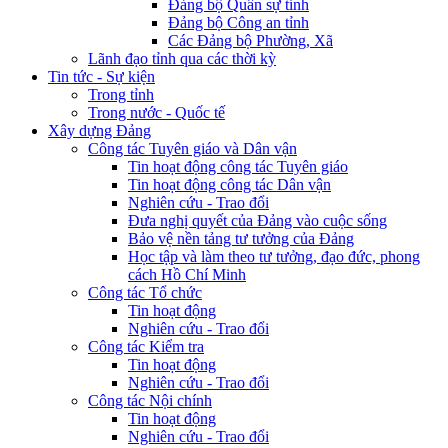
Đảng bộ Quân sự tỉnh
Đảng bộ Công an tỉnh
Các Đảng bộ Phường, Xã
Lãnh đạo tỉnh qua các thời kỳ
Tin tức - Sự kiện
Trong tỉnh
Trong nước - Quốc tế
Xây dựng Đảng
Công tác Tuyên giáo và Dân vận
Tin hoạt động công tác Tuyên giáo
Tin hoạt động công tác Dân vận
Nghiên cứu - Trao đổi
Đưa nghị quyết của Đảng vào cuộc sống
Bảo vệ nền tảng tư tưởng của Đảng
Học tập và làm theo tư tưởng, đạo đức, phong
cách Hồ Chí Minh
Công tác Tổ chức
Tin hoạt động
Nghiên cứu - Trao đổi
Công tác Kiểm tra
Tin hoạt động
Nghiên cứu - Trao đổi
Công tác Nội chính
Tin hoạt động
Nghiên cứu - Trao đổi