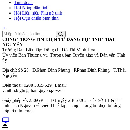
Tỉnh đoàn
Hội Nông dân tỉnh
Hội Liên hiệp Phụ nữ tỉnh
Hội Cựu chiến binh tỉnh
×
CỔNG THÔNG TIN ĐIỆN TỬ ĐẢNG BỘ TỈNH THÁI
NGUYÊN
Trưởng Ban Biên tập: Đồng chí Đỗ Thị Minh Hoa
Ủy viên Ban Thường vụ, Trưởng ban Tuyên giáo và Dân vận Tỉnh
ủy
Địa chỉ: Số 28 - Đ.Phan Đình Phùng - P.Phan Đình Phùng - T.Thái
Nguyên
Điện thoại: 0208 3855.529 | Email:
vanthu.btgtu@thainguyen.gov.vn
Giấy phép số: 230/GP-TTĐT ngày 23/12/2021 của Sở TT & TT
tỉnh Thái Nguyên về việc Thiết lập Trang Thông tin điện tử tổng
hợp trên Internet.