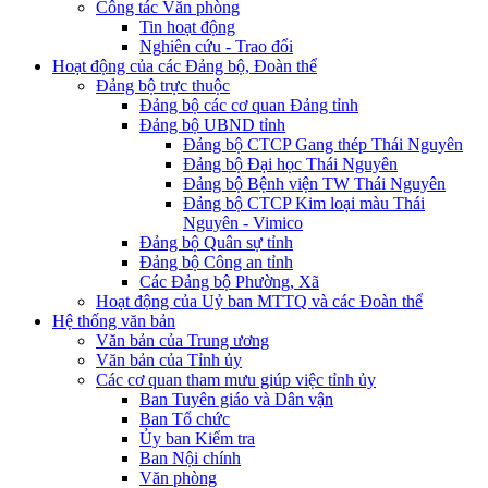
Công tác Văn phòng
Tin hoạt động
Nghiên cứu - Trao đổi
Hoạt động của các Đảng bộ, Đoàn thể
Đảng bộ trực thuộc
Đảng bộ các cơ quan Đảng tỉnh
Đảng bộ UBND tỉnh
Đảng bộ CTCP Gang thép Thái Nguyên
Đảng bộ Đại học Thái Nguyên
Đảng bộ Bệnh viện TW Thái Nguyên
Đảng bộ CTCP Kim loại màu Thái
Nguyên - Vimico
Đảng bộ Quân sự tỉnh
Đảng bộ Công an tỉnh
Các Đảng bộ Phường, Xã
Hoạt động của Uỷ ban MTTQ và các Đoàn thể
Hệ thống văn bản
Văn bản của Trung ương
Văn bản của Tỉnh ủy
Các cơ quan tham mưu giúp việc tỉnh ủy
Ban Tuyên giáo và Dân vận
Ban Tổ chức
Ủy ban Kiểm tra
Ban Nội chính
Văn phòng