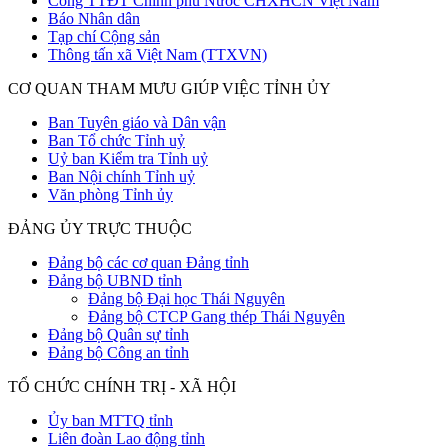
Cổng TTĐT Chính phủ Nước CHXHCN Việt Nam
Báo Nhân dân
Tạp chí Cộng sản
Thông tấn xã Việt Nam (TTXVN)
CƠ QUAN THAM MƯU GIÚP VIỆC TỈNH ỦY
Ban Tuyên giáo và Dân vận
Ban Tổ chức Tỉnh uỷ
Uỷ ban Kiểm tra Tỉnh uỷ
Ban Nội chính Tỉnh uỷ
Văn phòng Tỉnh ủy
ĐẢNG ỦY TRỰC THUỘC
Đảng bộ các cơ quan Đảng tỉnh
Đảng bộ UBND tỉnh
Đảng bộ Đại học Thái Nguyên
Đảng bộ CTCP Gang thép Thái Nguyên
Đảng bộ Quân sự tỉnh
Đảng bộ Công an tỉnh
TỔ CHỨC CHÍNH TRỊ - XÃ HỘI
Ủy ban MTTQ tỉnh
Liên đoàn Lao động tỉnh