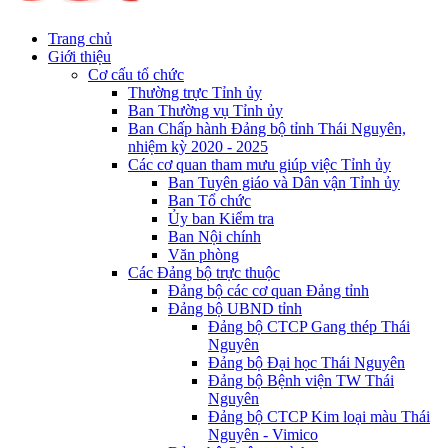
Trang chủ
Giới thiệu
Cơ cấu tổ chức
Thường trực Tỉnh ủy
Ban Thường vụ Tỉnh ủy
Ban Chấp hành Đảng bộ tỉnh Thái Nguyên,
nhiệm kỳ 2020 - 2025
Các cơ quan tham mưu giúp việc Tỉnh ủy
Ban Tuyên giáo và Dân vận Tỉnh ủy
Ban Tổ chức
Ủy ban Kiểm tra
Ban Nội chính
Văn phòng
Các Đảng bộ trực thuộc
Đảng bộ các cơ quan Đảng tỉnh
Đảng bộ UBND tỉnh
Đảng bộ CTCP Gang thép Thái
Nguyên
Đảng bộ Đại học Thái Nguyên
Đảng bộ Bệnh viện TW Thái
Nguyên
Đảng bộ CTCP Kim loại màu Thái
Nguyên - Vimico