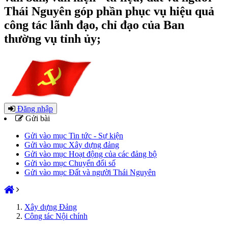
Thái Nguyên góp phần phục vụ hiệu quả
công tác lãnh đạo, chỉ đạo của Ban
thường vụ tỉnh ủy;
Đăng nhập
Gửi bài
Gửi vào mục Tin tức - Sự kiện
Gửi vào mục Xây dựng đảng
Gửi vào mục Hoạt động của các đảng bộ
Gửi vào mục Chuyển đổi số
Gửi vào mục Đất và người Thái Nguyên
Xây dựng Đảng
Công tác Nội chính