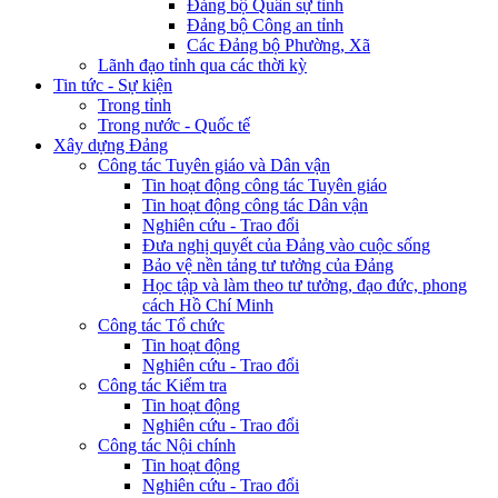
Đảng bộ Quân sự tỉnh
Đảng bộ Công an tỉnh
Các Đảng bộ Phường, Xã
Lãnh đạo tỉnh qua các thời kỳ
Tin tức - Sự kiện
Trong tỉnh
Trong nước - Quốc tế
Xây dựng Đảng
Công tác Tuyên giáo và Dân vận
Tin hoạt động công tác Tuyên giáo
Tin hoạt động công tác Dân vận
Nghiên cứu - Trao đổi
Đưa nghị quyết của Đảng vào cuộc sống
Bảo vệ nền tảng tư tưởng của Đảng
Học tập và làm theo tư tưởng, đạo đức, phong
cách Hồ Chí Minh
Công tác Tổ chức
Tin hoạt động
Nghiên cứu - Trao đổi
Công tác Kiểm tra
Tin hoạt động
Nghiên cứu - Trao đổi
Công tác Nội chính
Tin hoạt động
Nghiên cứu - Trao đổi