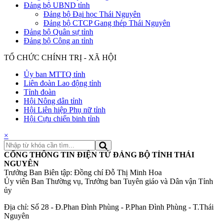
Đảng bộ UBND tỉnh
Đảng bộ Đại học Thái Nguyên
Đảng bộ CTCP Gang thép Thái Nguyên
Đảng bộ Quân sự tỉnh
Đảng bộ Công an tỉnh
TỔ CHỨC CHÍNH TRỊ - XÃ HỘI
Ủy ban MTTQ tỉnh
Liên đoàn Lao động tỉnh
Tỉnh đoàn
Hội Nông dân tỉnh
Hội Liên hiệp Phụ nữ tỉnh
Hội Cựu chiến binh tỉnh
×
CỔNG THÔNG TIN ĐIỆN TỬ ĐẢNG BỘ TỈNH THÁI
NGUYÊN
Trưởng Ban Biên tập: Đồng chí Đỗ Thị Minh Hoa
Ủy viên Ban Thường vụ, Trưởng ban Tuyên giáo và Dân vận Tỉnh
ủy
Địa chỉ: Số 28 - Đ.Phan Đình Phùng - P.Phan Đình Phùng - T.Thái
Nguyên