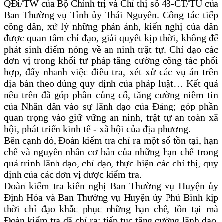
QĐi/TW của Bộ Chính trị và Chỉ thị số 43-CT/TU của
Ban Thường vụ Tỉnh ủy Thái Nguyên
. Công tác tiếp
công dân, xử lý những phản ánh, kiến nghị của dân
được quan tâm chỉ đạo, giải quyết kịp thời, không để
phát sinh điểm nóng về an ninh trật tự. Chỉ đạo các
đơn vị trong khối tư pháp tăng cường công tác phối
hợp, đẩy nhanh việc điều tra, xét xử các vụ án trên
địa bàn theo đúng quy định của pháp luật… Kết quả
nêu trên đã góp phần củng cố, tăng cường niềm tin
của Nhân dân vào sự lãnh đạo của Đảng; góp phần
quan trọng vào giữ vững an ninh, trật tự an toàn xã
hội, phát triển kinh tế - xã hội của địa phương.
Bên cạnh đó, Đoàn kiểm tra chỉ ra một số tồn tại, hạn
chế và nguyên nhân cơ bản của những hạn chế trong
quá trình lãnh đạo, chỉ đạo, thực hiện các chỉ thị, quy
định của các đơn vị được kiểm tra
.
Đoàn kiểm tra kiến nghị Ban Thường vụ Huyện ủy
Định Hóa và Ban Thường vụ Huyện ủy Phú Bình kịp
thời chỉ đạo khắc phục những hạn chế, tồn tại mà
Đoàn kiểm tra đã chỉ ra; tiếp tục tăng cường lãnh đạo,