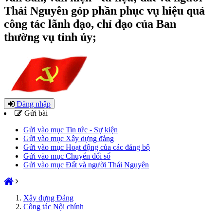
Thái Nguyên góp phần phục vụ hiệu quả
công tác lãnh đạo, chỉ đạo của Ban
thường vụ tỉnh ủy;
Đăng nhập
Gửi bài
Gửi vào mục Tin tức - Sự kiện
Gửi vào mục Xây dựng đảng
Gửi vào mục Hoạt động của các đảng bộ
Gửi vào mục Chuyển đổi số
Gửi vào mục Đất và người Thái Nguyên
Xây dựng Đảng
Công tác Nội chính