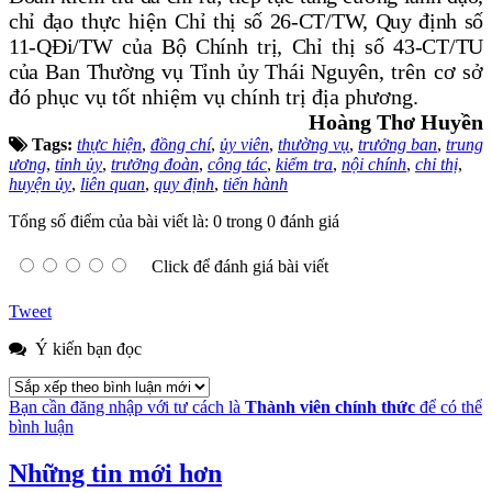
chỉ đạo
thực hiện
Chỉ thị số 26-CT/TW, Quy định số
11-QĐi/TW của Bộ Chính trị, Chỉ thị số 43-CT/TU
của Ban Thường vụ Tỉnh ủy Thái Nguyên
, trên cơ sở
đó phục vụ tốt nhiệm vụ chính trị địa phương.
Hoàng Thơ Huyền
Tags:
thực hiện
,
đồng chí
,
ủy viên
,
thường vụ
,
trưởng ban
,
trung
ương
,
tỉnh ủy
,
trưởng đoàn
,
công tác
,
kiểm tra
,
nội chính
,
chỉ thị
,
huyện ủy
,
liên quan
,
quy định
,
tiến hành
Tổng số điểm của bài viết là: 0 trong 0 đánh giá
Click để đánh giá bài viết
Tweet
Ý kiến bạn đọc
Bạn cần đăng nhập với tư cách là
Thành viên chính thức
để có thể
bình luận
Những tin mới hơn