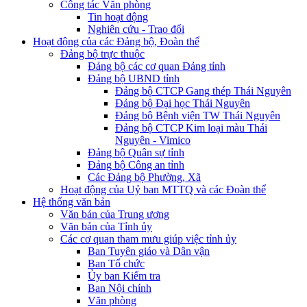
Công tác Văn phòng
Tin hoạt động
Nghiên cứu - Trao đổi
Hoạt động của các Đảng bộ, Đoàn thể
Đảng bộ trực thuộc
Đảng bộ các cơ quan Đảng tỉnh
Đảng bộ UBND tỉnh
Đảng bộ CTCP Gang thép Thái Nguyên
Đảng bộ Đại học Thái Nguyên
Đảng bộ Bệnh viện TW Thái Nguyên
Đảng bộ CTCP Kim loại màu Thái
Nguyên - Vimico
Đảng bộ Quân sự tỉnh
Đảng bộ Công an tỉnh
Các Đảng bộ Phường, Xã
Hoạt động của Uỷ ban MTTQ và các Đoàn thể
Hệ thống văn bản
Văn bản của Trung ương
Văn bản của Tỉnh ủy
Các cơ quan tham mưu giúp việc tỉnh ủy
Ban Tuyên giáo và Dân vận
Ban Tổ chức
Ủy ban Kiểm tra
Ban Nội chính
Văn phòng