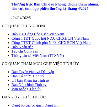
Thường trực Ban Chỉ đạo Phòng, chống tham nhũng,
tiêu cực tỉnh họp phiên thường kỳ tháng 4/2024
(24/04/2024)
CƠ QUAN TRUNG ƯƠNG
Báo ĐT Đảng Cộng sản Việt Nam
Cổng TTĐT Quốc hội Nước CHXHCN Việt Nam
Cổng TTĐT Chính phủ Nước CHXHCN Việt Nam
Báo Nhân dân
Tạp chí Cộng sản
Thông tấn xã Việt Nam (TTXVN)
CƠ QUAN THAM MƯU GIÚP VIỆC TỈNH ỦY
Ban Tuyên giáo và Dân vận
Ban Tổ chức Tỉnh uỷ
Uỷ ban Kiểm tra Tỉnh uỷ
Ban Nội chính Tỉnh uỷ
Văn phòng Tỉnh ủy
ĐẢNG ỦY TRỰC THUỘC
Đảng bộ các cơ quan Đảng tỉnh