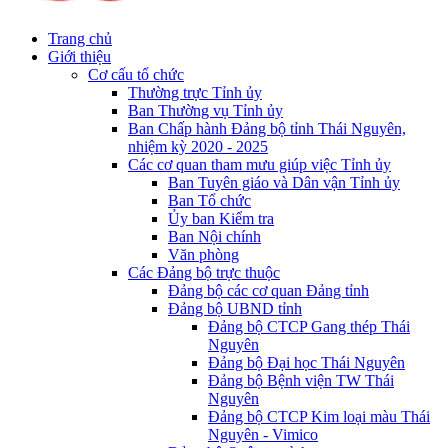
Trang chủ
Giới thiệu
Cơ cấu tổ chức
Thường trực Tỉnh ủy
Ban Thường vụ Tỉnh ủy
Ban Chấp hành Đảng bộ tỉnh Thái Nguyên,
nhiệm kỳ 2020 - 2025
Các cơ quan tham mưu giúp việc Tỉnh ủy
Ban Tuyên giáo và Dân vận Tỉnh ủy
Ban Tổ chức
Ủy ban Kiểm tra
Ban Nội chính
Văn phòng
Các Đảng bộ trực thuộc
Đảng bộ các cơ quan Đảng tỉnh
Đảng bộ UBND tỉnh
Đảng bộ CTCP Gang thép Thái
Nguyên
Đảng bộ Đại học Thái Nguyên
Đảng bộ Bệnh viện TW Thái
Nguyên
Đảng bộ CTCP Kim loại màu Thái
Nguyên - Vimico