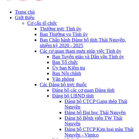
Trang chủ
Giới thiệu
Cơ cấu tổ chức
Thường trực Tỉnh ủy
Ban Thường vụ Tỉnh ủy
Ban Chấp hành Đảng bộ tỉnh Thái Nguyên,
nhiệm kỳ 2020 - 2025
Các cơ quan tham mưu giúp việc Tỉnh ủy
Ban Tuyên giáo và Dân vận Tỉnh ủy
Ban Tổ chức
Ủy ban Kiểm tra
Ban Nội chính
Văn phòng
Các Đảng bộ trực thuộc
Đảng bộ các cơ quan Đảng tỉnh
Đảng bộ UBND tỉnh
Đảng bộ CTCP Gang thép Thái
Nguyên
Đảng bộ Đại học Thái Nguyên
Đảng bộ Bệnh viện TW Thái
Nguyên
Đảng bộ CTCP Kim loại màu Thái
Nguyên - Vimico