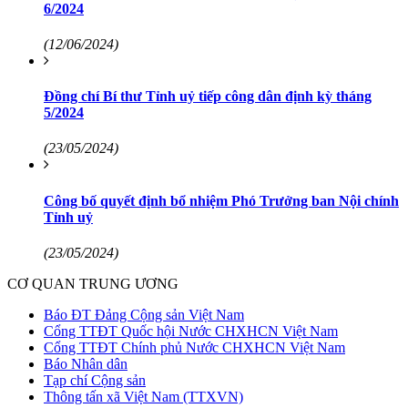
6/2024
(12/06/2024)
Đồng chí Bí thư Tỉnh uỷ tiếp công dân định kỳ tháng
5/2024
(23/05/2024)
Công bố quyết định bổ nhiệm Phó Trưởng ban Nội chính
Tỉnh uỷ
(23/05/2024)
CƠ QUAN TRUNG ƯƠNG
Báo ĐT Đảng Cộng sản Việt Nam
Cổng TTĐT Quốc hội Nước CHXHCN Việt Nam
Cổng TTĐT Chính phủ Nước CHXHCN Việt Nam
Báo Nhân dân
Tạp chí Cộng sản
Thông tấn xã Việt Nam (TTXVN)