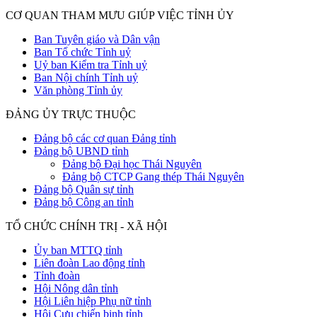
CƠ QUAN THAM MƯU GIÚP VIỆC TỈNH ỦY
Ban Tuyên giáo và Dân vận
Ban Tổ chức Tỉnh uỷ
Uỷ ban Kiểm tra Tỉnh uỷ
Ban Nội chính Tỉnh uỷ
Văn phòng Tỉnh ủy
ĐẢNG ỦY TRỰC THUỘC
Đảng bộ các cơ quan Đảng tỉnh
Đảng bộ UBND tỉnh
Đảng bộ Đại học Thái Nguyên
Đảng bộ CTCP Gang thép Thái Nguyên
Đảng bộ Quân sự tỉnh
Đảng bộ Công an tỉnh
TỔ CHỨC CHÍNH TRỊ - XÃ HỘI
Ủy ban MTTQ tỉnh
Liên đoàn Lao động tỉnh
Tỉnh đoàn
Hội Nông dân tỉnh
Hội Liên hiệp Phụ nữ tỉnh
Hội Cựu chiến binh tỉnh