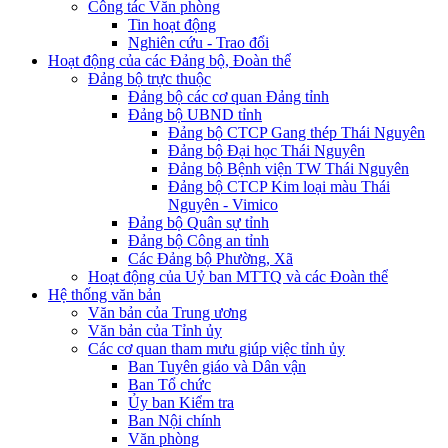
Công tác Văn phòng
Tin hoạt động
Nghiên cứu - Trao đổi
Hoạt động của các Đảng bộ, Đoàn thể
Đảng bộ trực thuộc
Đảng bộ các cơ quan Đảng tỉnh
Đảng bộ UBND tỉnh
Đảng bộ CTCP Gang thép Thái Nguyên
Đảng bộ Đại học Thái Nguyên
Đảng bộ Bệnh viện TW Thái Nguyên
Đảng bộ CTCP Kim loại màu Thái
Nguyên - Vimico
Đảng bộ Quân sự tỉnh
Đảng bộ Công an tỉnh
Các Đảng bộ Phường, Xã
Hoạt động của Uỷ ban MTTQ và các Đoàn thể
Hệ thống văn bản
Văn bản của Trung ương
Văn bản của Tỉnh ủy
Các cơ quan tham mưu giúp việc tỉnh ủy
Ban Tuyên giáo và Dân vận
Ban Tổ chức
Ủy ban Kiểm tra
Ban Nội chính
Văn phòng