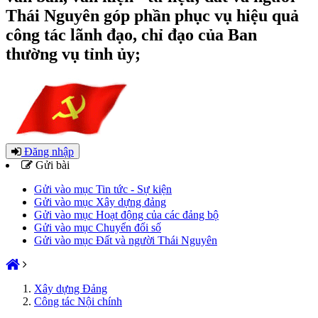
Thái Nguyên góp phần phục vụ hiệu quả
công tác lãnh đạo, chỉ đạo của Ban
thường vụ tỉnh ủy;
Đăng nhập
Gửi bài
Gửi vào mục Tin tức - Sự kiện
Gửi vào mục Xây dựng đảng
Gửi vào mục Hoạt động của các đảng bộ
Gửi vào mục Chuyển đổi số
Gửi vào mục Đất và người Thái Nguyên
Xây dựng Đảng
Công tác Nội chính