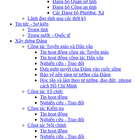
Đảng bộ Quân sự tỉnh
Đảng bộ Công an tỉnh
Các Đảng bộ Phường, Xã
Lãnh đạo tỉnh qua các thời kỳ
Tin tức - Sự kiện
Trong tỉnh
Trong nước - Quốc tế
Xây dựng Đảng
Công tác Tuyên giáo và Dân vận
Tin hoạt động công tác Tuyên giáo
Tin hoạt động công tác Dân vận
Nghiên cứu - Trao đổi
Đưa nghị quyết của Đảng vào cuộc sống
Bảo vệ nền tảng tư tưởng của Đảng
Học tập và làm theo tư tưởng, đạo đức, phong
cách Hồ Chí Minh
Công tác Tổ chức
Tin hoạt động
Nghiên cứu - Trao đổi
Công tác Kiểm tra
Tin hoạt động
Nghiên cứu - Trao đổi
Công tác Nội chính
Tin hoạt động
Nghiên cứu - Trao đổi