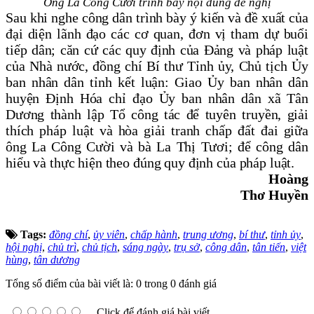
Ông La Công Cười trình bày nội dung đề nghị
Sau khi nghe công dân trình bày ý kiến và đề xuất của
đại diện lãnh đạo các cơ quan, đơn vị tham dự buổi
tiếp dân; căn cứ các quy định của Đảng và pháp luật
của Nhà nước, đồng chí Bí thư Tỉnh ủy, Chủ tịch Ủy
ban nhân dân tỉnh kết luận:
Giao
Ủy ban nhân dân
huyện Định Hóa
chỉ đạo Ủy ban nhân dân xã Tân
Dương thành lập Tổ công tác để tuyên truyền, giải
thích pháp luật và hòa giải tranh chấp đất đai giữa
ông La Công Cười và bà La Thị Tươi; để công dân
hiểu và thực hiện theo đúng quy định của pháp luật
.
Hoàng
Thơ Huyền
Tags:
đồng chí
,
ủy viên
,
chấp hành
,
trung ương
,
bí thư
,
tỉnh ủy
,
hội nghị
,
chủ trì
,
chủ tịch
,
sáng ngày
,
trụ sở
,
công dân
,
tân tiến
,
việt
hùng
,
tân dương
Tổng số điểm của bài viết là: 0 trong 0 đánh giá
Click để đánh giá bài viết