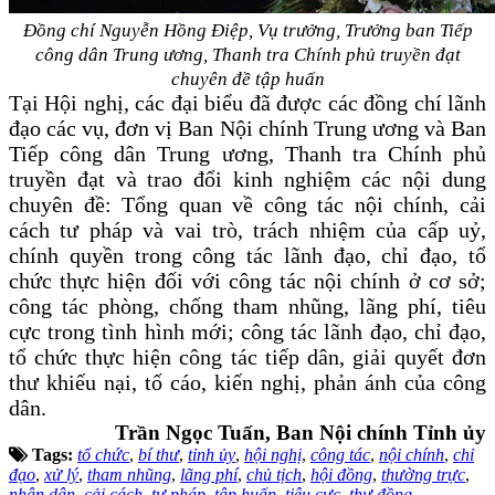
Đồng chí
Nguyễn Hồng Điệp, Vụ trưởng, Trưởng ban Tiếp
công dân Trung ương, Thanh tra Chính phủ
truyền đạt
chuyên đề tập huấn
Tại Hội nghị, các đại biểu đã được các đồng chí lãnh
đạo các vụ, đơn vị Ban Nội chính Trung ương và Ban
Tiếp công dân Trung ương, Thanh tra Chính phủ
truyền đạt và trao đổi kinh nghiệm các nội dung
chuyên đề: Tổng quan về công tác nội chính, cải
cách tư pháp và vai trò, trách nhiệm của cấp uỷ,
chính quyền trong công tác lãnh đạo, chỉ đạo, tổ
chức thực hiện đối với công tác nội chính ở cơ sở;
công tác phòng, chống tham nhũng, lãng phí, tiêu
cực trong tình hình mới; c
ông tác lãnh đạo, chỉ đạo,
tổ chức thực hiện công tác tiếp dân, giải quyết đơn
thư khiếu nại, tố cáo, kiến nghị, phản ánh của công
dân.
Trần Ngọc Tuấn, Ban Nội chính Tỉnh ủy
Tags:
tổ chức
,
bí thư
,
tỉnh ủy
,
hội nghị
,
công tác
,
nội chính
,
chỉ
đạo
,
xử lý
,
tham nhũng
,
lãng phí
,
chủ tịch
,
hội đồng
,
thường trực
,
nhân dân
,
cải cách
,
tư pháp
,
tập huấn
,
tiêu cực
,
thư đồng