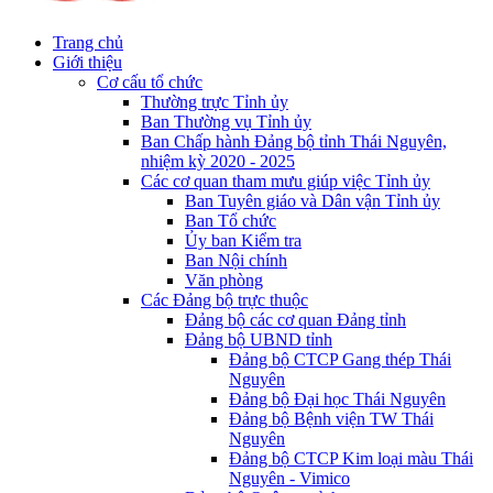
Trang chủ
Giới thiệu
Cơ cấu tổ chức
Thường trực Tỉnh ủy
Ban Thường vụ Tỉnh ủy
Ban Chấp hành Đảng bộ tỉnh Thái Nguyên,
nhiệm kỳ 2020 - 2025
Các cơ quan tham mưu giúp việc Tỉnh ủy
Ban Tuyên giáo và Dân vận Tỉnh ủy
Ban Tổ chức
Ủy ban Kiểm tra
Ban Nội chính
Văn phòng
Các Đảng bộ trực thuộc
Đảng bộ các cơ quan Đảng tỉnh
Đảng bộ UBND tỉnh
Đảng bộ CTCP Gang thép Thái
Nguyên
Đảng bộ Đại học Thái Nguyên
Đảng bộ Bệnh viện TW Thái
Nguyên
Đảng bộ CTCP Kim loại màu Thái
Nguyên - Vimico