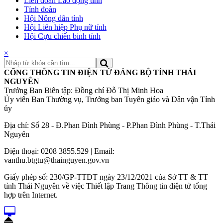
Liên đoàn Lao động tỉnh
Tỉnh đoàn
Hội Nông dân tỉnh
Hội Liên hiệp Phụ nữ tỉnh
Hội Cựu chiến binh tỉnh
×
CỔNG THÔNG TIN ĐIỆN TỬ ĐẢNG BỘ TỈNH THÁI
NGUYÊN
Trưởng Ban Biên tập: Đồng chí Đỗ Thị Minh Hoa
Ủy viên Ban Thường vụ, Trưởng ban Tuyên giáo và Dân vận Tỉnh
ủy
Địa chỉ: Số 28 - Đ.Phan Đình Phùng - P.Phan Đình Phùng - T.Thái
Nguyên
Điện thoại: 0208 3855.529 | Email:
vanthu.btgtu@thainguyen.gov.vn
Giấy phép số: 230/GP-TTĐT ngày 23/12/2021 của Sở TT & TT
tỉnh Thái Nguyên về việc Thiết lập Trang Thông tin điện tử tổng
hợp trên Internet.