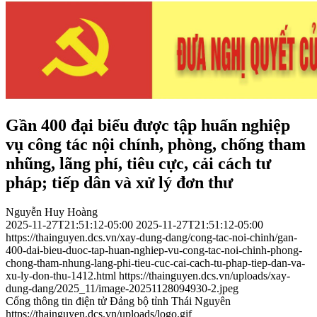
Gần 400 đại biểu được tập huấn nghiệp
vụ công tác nội chính, phòng, chống tham
nhũng, lãng phí, tiêu cực, cải cách tư
pháp; tiếp dân và xử lý đơn thư
Nguyễn Huy Hoàng
2025-11-27T21:51:12-05:00
2025-11-27T21:51:12-05:00
https://thainguyen.dcs.vn/xay-dung-dang/cong-tac-noi-chinh/gan-
400-dai-bieu-duoc-tap-huan-nghiep-vu-cong-tac-noi-chinh-phong-
chong-tham-nhung-lang-phi-tieu-cuc-cai-cach-tu-phap-tiep-dan-va-
xu-ly-don-thu-1412.html
https://thainguyen.dcs.vn/uploads/xay-
dung-dang/2025_11/image-20251128094930-2.jpeg
Cổng thông tin điện tử Đảng bộ tỉnh Thái Nguyên
https://thainguyen.dcs.vn/uploads/logo.gif