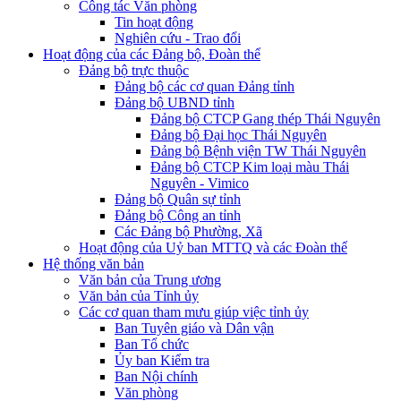
Công tác Văn phòng
Tin hoạt động
Nghiên cứu - Trao đổi
Hoạt động của các Đảng bộ, Đoàn thể
Đảng bộ trực thuộc
Đảng bộ các cơ quan Đảng tỉnh
Đảng bộ UBND tỉnh
Đảng bộ CTCP Gang thép Thái Nguyên
Đảng bộ Đại học Thái Nguyên
Đảng bộ Bệnh viện TW Thái Nguyên
Đảng bộ CTCP Kim loại màu Thái
Nguyên - Vimico
Đảng bộ Quân sự tỉnh
Đảng bộ Công an tỉnh
Các Đảng bộ Phường, Xã
Hoạt động của Uỷ ban MTTQ và các Đoàn thể
Hệ thống văn bản
Văn bản của Trung ương
Văn bản của Tỉnh ủy
Các cơ quan tham mưu giúp việc tỉnh ủy
Ban Tuyên giáo và Dân vận
Ban Tổ chức
Ủy ban Kiểm tra
Ban Nội chính
Văn phòng