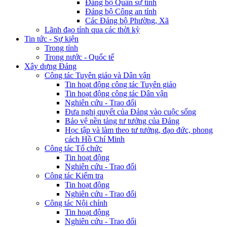
Đảng bộ Quân sự tỉnh
Đảng bộ Công an tỉnh
Các Đảng bộ Phường, Xã
Lãnh đạo tỉnh qua các thời kỳ
Tin tức - Sự kiện
Trong tỉnh
Trong nước - Quốc tế
Xây dựng Đảng
Công tác Tuyên giáo và Dân vận
Tin hoạt động công tác Tuyên giáo
Tin hoạt động công tác Dân vận
Nghiên cứu - Trao đổi
Đưa nghị quyết của Đảng vào cuộc sống
Bảo vệ nền tảng tư tưởng của Đảng
Học tập và làm theo tư tưởng, đạo đức, phong
cách Hồ Chí Minh
Công tác Tổ chức
Tin hoạt động
Nghiên cứu - Trao đổi
Công tác Kiểm tra
Tin hoạt động
Nghiên cứu - Trao đổi
Công tác Nội chính
Tin hoạt động
Nghiên cứu - Trao đổi