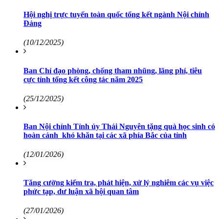
Hội nghị trực tuyến toàn quốc tổng kết ngành Nội chính
Đảng
(10/12/2025)
Ban Chỉ đạo phòng, chống tham nhũng, lãng phí, tiêu
cực tỉnh tổng kết công tác năm 2025
(25/12/2025)
Ban Nội chính Tỉnh ủy Thái Nguyên tặng quà học sinh có
hoàn cảnh khó khăn tại các xã phía Bắc của tỉnh
(12/01/2026)
Tăng cường kiểm tra, phát hiện, xử lý nghiêm các vụ việc
phức tạp, dư luận xã hội quan tâm
(27/01/2026)