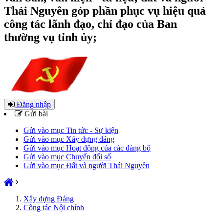
Thái Nguyên góp phần phục vụ hiệu quả
công tác lãnh đạo, chỉ đạo của Ban
thường vụ tỉnh ủy;
Đăng nhập
Gửi bài
Gửi vào mục Tin tức - Sự kiện
Gửi vào mục Xây dựng đảng
Gửi vào mục Hoạt động của các đảng bộ
Gửi vào mục Chuyển đổi số
Gửi vào mục Đất và người Thái Nguyên
Xây dựng Đảng
Công tác Nội chính