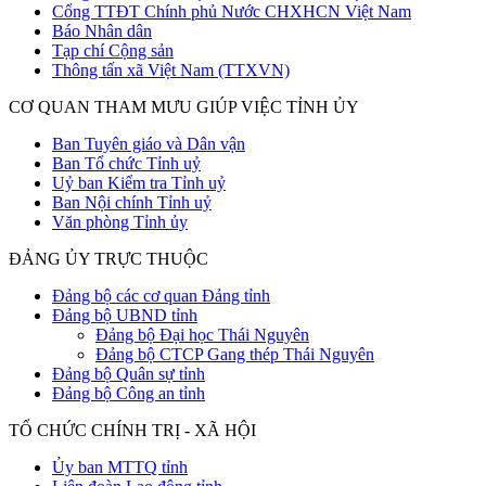
Cổng TTĐT Chính phủ Nước CHXHCN Việt Nam
Báo Nhân dân
Tạp chí Cộng sản
Thông tấn xã Việt Nam (TTXVN)
CƠ QUAN THAM MƯU GIÚP VIỆC TỈNH ỦY
Ban Tuyên giáo và Dân vận
Ban Tổ chức Tỉnh uỷ
Uỷ ban Kiểm tra Tỉnh uỷ
Ban Nội chính Tỉnh uỷ
Văn phòng Tỉnh ủy
ĐẢNG ỦY TRỰC THUỘC
Đảng bộ các cơ quan Đảng tỉnh
Đảng bộ UBND tỉnh
Đảng bộ Đại học Thái Nguyên
Đảng bộ CTCP Gang thép Thái Nguyên
Đảng bộ Quân sự tỉnh
Đảng bộ Công an tỉnh
TỔ CHỨC CHÍNH TRỊ - XÃ HỘI
Ủy ban MTTQ tỉnh