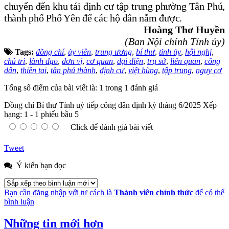
chuyển đến khu
tái định cư tập trung phường Tân Phú,
thành phố Phổ Yên để các hộ dân nắm được
.
Hoàng Thơ Huyền
(Ban Nội chính Tỉnh ủy)
Tags:
đồng chí
,
ủy viên
,
trung ương
,
bí thư
,
tỉnh ủy
,
hội nghị
,
chủ trì
,
lãnh đạo
,
đơn vị
,
cơ quan
,
đại diện
,
trụ sở
,
liên quan
,
công
dân
,
thiên tai
,
tân phú thành
,
định cư
,
việt hùng
,
tập trung
,
nguy cơ
Tổng số điểm của bài viết là: 1 trong 1 đánh giá
Đồng chí Bí thư Tỉnh uỷ tiếp công dân định kỳ tháng 6/2025
Xếp
hạng:
1
-
1
phiếu bầu
5
Click để đánh giá bài viết
Tweet
Ý kiến bạn đọc
Bạn cần đăng nhập với tư cách là
Thành viên chính thức
để có thể
bình luận
Những tin mới hơn