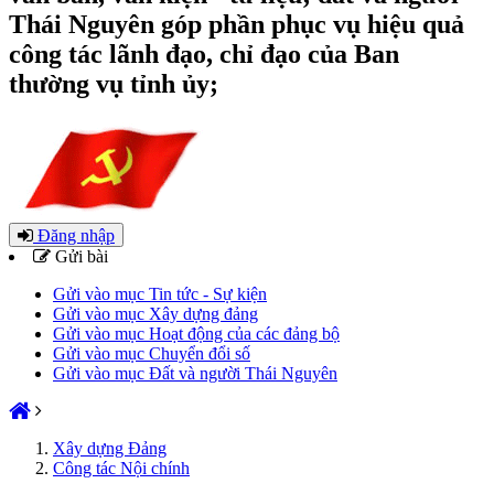
Thái Nguyên góp phần phục vụ hiệu quả
công tác lãnh đạo, chỉ đạo của Ban
thường vụ tỉnh ủy;
Đăng nhập
Gửi bài
Gửi vào mục Tin tức - Sự kiện
Gửi vào mục Xây dựng đảng
Gửi vào mục Hoạt động của các đảng bộ
Gửi vào mục Chuyển đổi số
Gửi vào mục Đất và người Thái Nguyên
Xây dựng Đảng
Công tác Nội chính