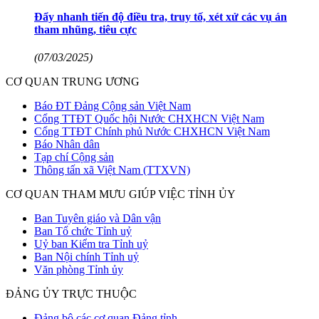
Đẩy nhanh tiến độ điều tra, truy tố, xét xử các vụ án
tham nhũng, tiêu cực
(07/03/2025)
CƠ QUAN TRUNG ƯƠNG
Báo ĐT Đảng Cộng sản Việt Nam
Cổng TTĐT Quốc hội Nước CHXHCN Việt Nam
Cổng TTĐT Chính phủ Nước CHXHCN Việt Nam
Báo Nhân dân
Tạp chí Cộng sản
Thông tấn xã Việt Nam (TTXVN)
CƠ QUAN THAM MƯU GIÚP VIỆC TỈNH ỦY
Ban Tuyên giáo và Dân vận
Ban Tổ chức Tỉnh uỷ
Uỷ ban Kiểm tra Tỉnh uỷ
Ban Nội chính Tỉnh uỷ
Văn phòng Tỉnh ủy
ĐẢNG ỦY TRỰC THUỘC
Đảng bộ các cơ quan Đảng tỉnh