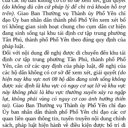
của các hộ dân không có cơ sở để xem xét, giải quyết
(do không đủ căn cứ pháp lý để chi trả khoản hỗ trợ
trên)
. Giao Ban Thường vụ Thành ủy Phổ Yên chỉ
đạo Ủy ban nhân dân thành phố Phổ Yên xem xét bố
trí không gian sinh hoạt chung cho cụm dân cư hiện
đang sinh sống tại khu tái định cư tập trung phường
Tân Phú,
thành phố Phổ Yên theo đúng quy định của
pháp luật
.
Đối với nội dung đề nghị
được di chuyển đến khu tái
định cư tập trung phường Tân Phú, thành phố Phổ
Yên,
căn cứ các quy định của pháp luật, đề nghị của
các hộ dân không có cơ sở để xem xét, giải quyết
(do
h
iện nay khu vực nơi 08 hộ dân đang sinh sống không
được xác định là khu vực có nguy cơ sạt lở và
khu vực
này không phải là khu vực thường xuyên xảy ra ngập
lụt,
không phải vùng có nguy cơ cao ảnh hưởng thiên
.
Giao
Ban Thường vụ Thành ủy Phổ Yên chỉ đạo
tai)
Ủy ban nhân dân thành phố Phổ Yên chỉ đạo các cơ
quan liên quan
thông tin, tuyên truyền nội dung chính
sách, pháp luật hiện hành về điều kiện được bố trí di