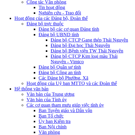
Công tác Văn phòng
Tin hoạt động
Nghiên cứu - Trao đổi
Hoạt động của các Đảng bộ, Đoàn thể
Đảng bộ trực thuộc
Đảng bộ các cơ quan Đảng tỉnh
Đảng bộ UBND tỉnh
Đảng bộ CTCP Gang thép Thái Nguyên
Đảng bộ Đại học Thái Nguyên
Đảng bộ Bệnh viện TW Thái Nguyên
Đảng bộ CTCP Kim loại màu Thái
Nguyên - Vimico
Đảng bộ Quân sự tỉnh
Đảng bộ Công an tỉnh
Các Đảng bộ Phường, Xã
Hoạt động của Uỷ ban MTTQ và các Đoàn thể
Hệ thống văn bản
Văn bản của Trung ương
Văn bản của Tỉnh ủy
Các cơ quan tham mưu giúp việc tỉnh ủy
Ban Tuyên giáo và Dân vận
Ban Tổ chức
Ủy ban Kiểm tra
Ban Nội chính
Văn phòng