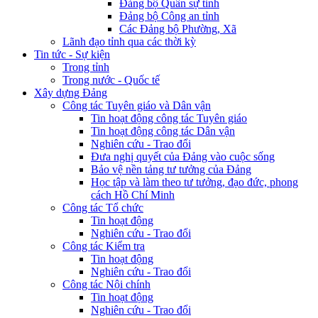
Đảng bộ Quân sự tỉnh
Đảng bộ Công an tỉnh
Các Đảng bộ Phường, Xã
Lãnh đạo tỉnh qua các thời kỳ
Tin tức - Sự kiện
Trong tỉnh
Trong nước - Quốc tế
Xây dựng Đảng
Công tác Tuyên giáo và Dân vận
Tin hoạt động công tác Tuyên giáo
Tin hoạt động công tác Dân vận
Nghiên cứu - Trao đổi
Đưa nghị quyết của Đảng vào cuộc sống
Bảo vệ nền tảng tư tưởng của Đảng
Học tập và làm theo tư tưởng, đạo đức, phong
cách Hồ Chí Minh
Công tác Tổ chức
Tin hoạt động
Nghiên cứu - Trao đổi
Công tác Kiểm tra
Tin hoạt động
Nghiên cứu - Trao đổi
Công tác Nội chính
Tin hoạt động
Nghiên cứu - Trao đổi