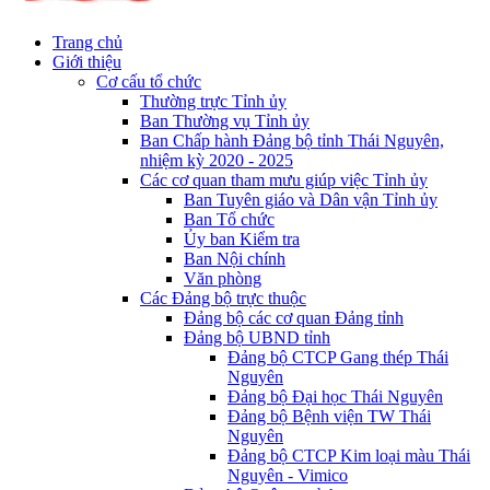
Trang chủ
Giới thiệu
Cơ cấu tổ chức
Thường trực Tỉnh ủy
Ban Thường vụ Tỉnh ủy
Ban Chấp hành Đảng bộ tỉnh Thái Nguyên,
nhiệm kỳ 2020 - 2025
Các cơ quan tham mưu giúp việc Tỉnh ủy
Ban Tuyên giáo và Dân vận Tỉnh ủy
Ban Tổ chức
Ủy ban Kiểm tra
Ban Nội chính
Văn phòng
Các Đảng bộ trực thuộc
Đảng bộ các cơ quan Đảng tỉnh
Đảng bộ UBND tỉnh
Đảng bộ CTCP Gang thép Thái
Nguyên
Đảng bộ Đại học Thái Nguyên
Đảng bộ Bệnh viện TW Thái
Nguyên
Đảng bộ CTCP Kim loại màu Thái
Nguyên - Vimico