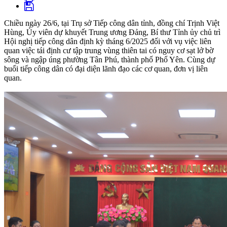
Chiều ngày 26/6, tại Trụ sở Tiếp công dân tỉnh, đồng chí Trịnh Việt
Hùng, Ủy viên dự khuyết Trung ương Đảng, Bí thư Tỉnh ủy chủ trì
Hội nghị tiếp công dân định kỳ tháng 6/2025 đối với vụ việc liên
quan việc tái định cư tập trung vùng thiên tai có nguy cơ sạt lở bờ
sông và ngập úng phường Tân Phú, thành phố Phổ Yên. Cùng dự
buổi tiếp công dân có đại diện lãnh đạo các cơ quan, đơn vị liên
quan.