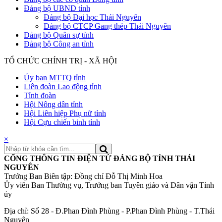
Đảng bộ UBND tỉnh
Đảng bộ Đại học Thái Nguyên
Đảng bộ CTCP Gang thép Thái Nguyên
Đảng bộ Quân sự tỉnh
Đảng bộ Công an tỉnh
TỔ CHỨC CHÍNH TRỊ - XÃ HỘI
Ủy ban MTTQ tỉnh
Liên đoàn Lao động tỉnh
Tỉnh đoàn
Hội Nông dân tỉnh
Hội Liên hiệp Phụ nữ tỉnh
Hội Cựu chiến binh tỉnh
×
CỔNG THÔNG TIN ĐIỆN TỬ ĐẢNG BỘ TỈNH THÁI
NGUYÊN
Trưởng Ban Biên tập: Đồng chí Đỗ Thị Minh Hoa
Ủy viên Ban Thường vụ, Trưởng ban Tuyên giáo và Dân vận Tỉnh
ủy
Địa chỉ: Số 28 - Đ.Phan Đình Phùng - P.Phan Đình Phùng - T.Thái
Nguyên