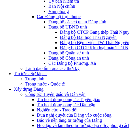
Ủy ban Kiểm tra
Ban Nội chính
Văn phòng
Các Đảng bộ trực thuộc
Đảng bộ các cơ quan Đảng tỉnh
Đảng bộ UBND tỉnh
Đảng bộ CTCP Gang thép Thái Ngu
Đảng bộ Đại học Thái Nguyên
Đảng bộ Bệnh viện TW Thái Nguyê
Đảng bộ CTCP Kim loại màu Thái N
Đảng bộ Quân sự tỉnh
Đảng bộ Công an tỉnh
Các Đảng bộ Phường, Xã
Lãnh đạo tỉnh qua các thời kỳ
Tin tức - Sự kiện
Trong tỉnh
Trong nước - Quốc tế
Xây dựng Đảng
Công tác Tuyên giáo và Dân vận
Tin hoạt động công tác Tuyên giáo
Tin hoạt động công tác Dân vận
Nghiên cứu - Trao đổi
Đưa nghị quyết của Đảng vào cuộc sống
Bảo vệ nền tảng tư tưởng của Đảng
Học tập và làm theo tư tưởng, đạo đức, phong cá