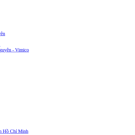
yên
n
guyên - Vimico
ch Hồ Chí Minh