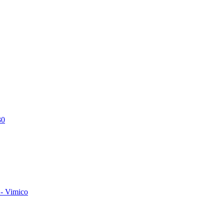
30
- Vimico