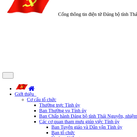
Cổng thông tin điện tử Đảng bộ tỉnh Th
Giới thiệu
Cơ cấu tổ chức
Thường trực Tỉnh ủy
Ban Thường vụ Tỉnh ủy
Ban Chấp hành Đảng bộ tỉnh Thái Nguyên, nhiệm
Các cơ quan tham mưu giúp việc Tỉnh ủy
Ban Tuyên giáo và Dân vận Tỉnh ủy
Ban tổ chức