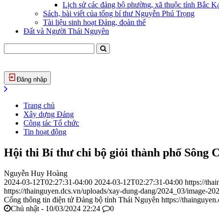
Lịch sử các đảng bộ phường, xã thuộc tỉnh Bắc Kạ
Sách, bài viết của tổng bí thư Nguyễn Phú Trọng
Tài liệu sinh hoạt Đảng, đoàn thể
Đất và Người Thái Nguyên
Đăng nhập
Trang chủ
Xây dựng Đảng
Công tác Tổ chức
Tin hoạt động
Hội thi Bí thư chi bộ giỏi thành phố Sôn
Nguyễn Huy Hoàng
2024-03-12T02:27:31-04:00
2024-03-12T02:27:31-04:00
https://th
https://thainguyen.dcs.vn/uploads/xay-dung-dang/2024_03/image-2
Cổng thông tin điện tử Đảng bộ tỉnh Thái Nguyên
https://thainguyen
Chủ nhật - 10/03/2024 22:24
0