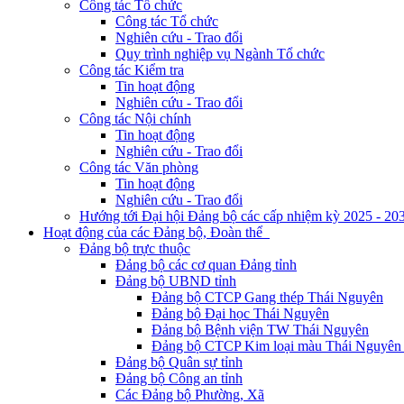
Công tác Tổ chức
Công tác Tổ chức
Nghiên cứu - Trao đổi
Quy trình nghiệp vụ Ngành Tổ chức
Công tác Kiểm tra
Tin hoạt động
Nghiên cứu - Trao đổi
Công tác Nội chính
Tin hoạt động
Nghiên cứu - Trao đổi
Công tác Văn phòng
Tin hoạt động
Nghiên cứu - Trao đổi
Hướng tới Đại hội Đảng bộ các cấp nhiệm kỳ 2025 - 20
Hoạt động của các Đảng bộ, Đoàn thể
Đảng bộ trực thuộc
Đảng bộ các cơ quan Đảng tỉnh
Đảng bộ UBND tỉnh
Đảng bộ CTCP Gang thép Thái Nguyên
Đảng bộ Đại học Thái Nguyên
Đảng bộ Bệnh viện TW Thái Nguyên
Đảng bộ CTCP Kim loại màu Thái Nguyên 
Đảng bộ Quân sự tỉnh
Đảng bộ Công an tỉnh
Các Đảng bộ Phường, Xã