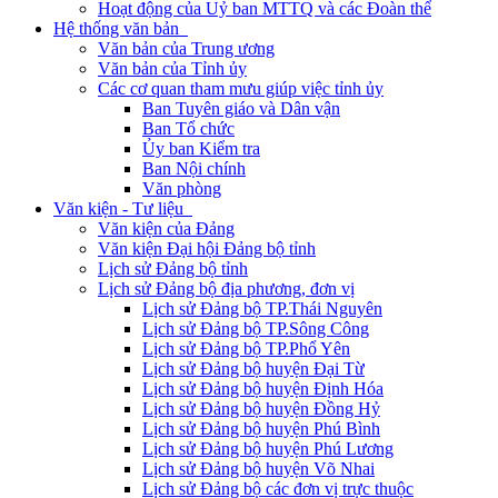
Hoạt động của Uỷ ban MTTQ và các Đoàn thể
Hệ thống văn bản
Văn bản của Trung ương
Văn bản của Tỉnh ủy
Các cơ quan tham mưu giúp việc tỉnh ủy
Ban Tuyên giáo và Dân vận
Ban Tổ chức
Ủy ban Kiểm tra
Ban Nội chính
Văn phòng
Văn kiện - Tư liệu
Văn kiện của Đảng
Văn kiện Đại hội Đảng bộ tỉnh
Lịch sử Đảng bộ tỉnh
Lịch sử Đảng bộ địa phương, đơn vị
Lịch sử Đảng bộ TP.Thái Nguyên
Lịch sử Đảng bộ TP.Sông Công
Lịch sử Đảng bộ TP.Phổ Yên
Lịch sử Đảng bộ huyện Đại Từ
Lịch sử Đảng bộ huyện Định Hóa
Lịch sử Đảng bộ huyện Đồng Hỷ
Lịch sử Đảng bộ huyện Phú Bình
Lịch sử Đảng bộ huyện Phú Lương
Lịch sử Đảng bộ huyện Võ Nhai
Lịch sử Đảng bộ các đơn vị trực thuộc