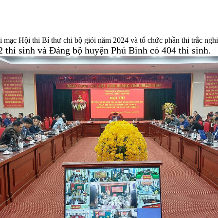
c Hội thi Bí thư chi bộ giỏi năm 2024 và tổ chức phần thi trắc nghi
 thí sinh và Đảng bộ huyện Phú Bình có 404 thí sinh.