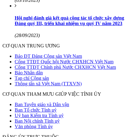
(03/10/2023)
Hội nghị đánh giá kết quả công tác tổ chức xây dựng
Đảng quý III, triển khai nhiệm vụ quý IV năm 2023
(28/09/2023)
CƠ QUAN TRUNG ƯƠNG
Báo ĐT Đảng Cộng sản Việt Nam
Cổng TTĐT Quốc hội Nước CHXHCN Việt Nam
Cổng TTĐT Chính phủ Nước CHXHCN Việt Nam
Báo Nhân dân
Tạp chí Cộng sản
Thông tấn xã Việt Nam (TTXVN)
CƠ QUAN THAM MƯU GIÚP VIỆC TỈNH ỦY
Ban Tuyên giáo và Dân vận
Ban Tổ chức Tỉnh uỷ
Uỷ ban Kiểm tra Tỉnh uỷ
Ban Nội chính Tỉnh uỷ
Văn phòng Tỉnh ủy
ĐẢNG ỦY TRỰC THUỘC