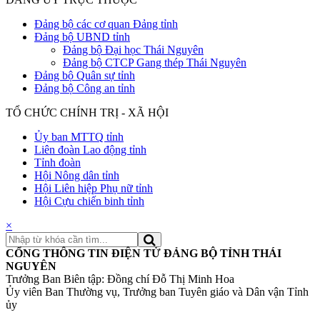
Đảng bộ các cơ quan Đảng tỉnh
Đảng bộ UBND tỉnh
Đảng bộ Đại học Thái Nguyên
Đảng bộ CTCP Gang thép Thái Nguyên
Đảng bộ Quân sự tỉnh
Đảng bộ Công an tỉnh
TỔ CHỨC CHÍNH TRỊ - XÃ HỘI
Ủy ban MTTQ tỉnh
Liên đoàn Lao động tỉnh
Tỉnh đoàn
Hội Nông dân tỉnh
Hội Liên hiệp Phụ nữ tỉnh
Hội Cựu chiến binh tỉnh
×
CỔNG THÔNG TIN ĐIỆN TỬ ĐẢNG BỘ TỈNH THÁI
NGUYÊN
Trưởng Ban Biên tập: Đồng chí Đỗ Thị Minh Hoa
Ủy viên Ban Thường vụ, Trưởng ban Tuyên giáo và Dân vận Tỉnh
ủy