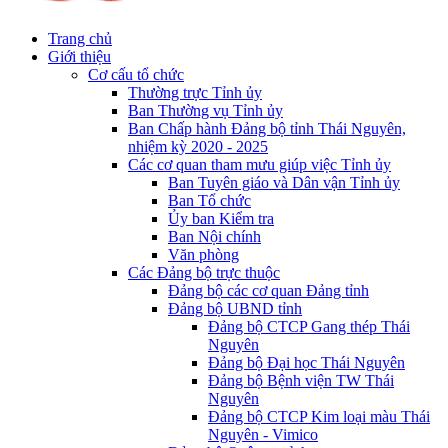
Trang chủ
Giới thiệu
Cơ cấu tổ chức
Thường trực Tỉnh ủy
Ban Thường vụ Tỉnh ủy
Ban Chấp hành Đảng bộ tỉnh Thái Nguyên,
nhiệm kỳ 2020 - 2025
Các cơ quan tham mưu giúp việc Tỉnh ủy
Ban Tuyên giáo và Dân vận Tỉnh ủy
Ban Tổ chức
Ủy ban Kiểm tra
Ban Nội chính
Văn phòng
Các Đảng bộ trực thuộc
Đảng bộ các cơ quan Đảng tỉnh
Đảng bộ UBND tỉnh
Đảng bộ CTCP Gang thép Thái
Nguyên
Đảng bộ Đại học Thái Nguyên
Đảng bộ Bệnh viện TW Thái
Nguyên
Đảng bộ CTCP Kim loại màu Thái
Nguyên - Vimico