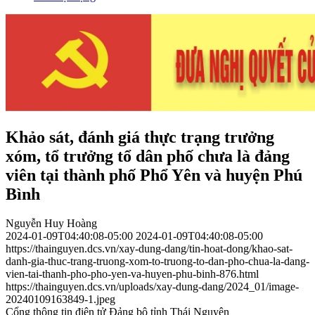
Khảo sát, đánh giá thực trạng trưởng
xóm, tổ trưởng tổ dân phố chưa là đảng
viên tại thành phố Phổ Yên và huyện Phú
Bình
Nguyễn Huy Hoàng
2024-01-09T04:40:08-05:00
2024-01-09T04:40:08-05:00
https://thainguyen.dcs.vn/xay-dung-dang/tin-hoat-dong/khao-sat-
danh-gia-thuc-trang-truong-xom-to-truong-to-dan-pho-chua-la-dang-
vien-tai-thanh-pho-pho-yen-va-huyen-phu-binh-876.html
https://thainguyen.dcs.vn/uploads/xay-dung-dang/2024_01/image-
20240109163849-1.jpeg
Cổng thông tin điện tử Đảng bộ tỉnh Thái Nguyên