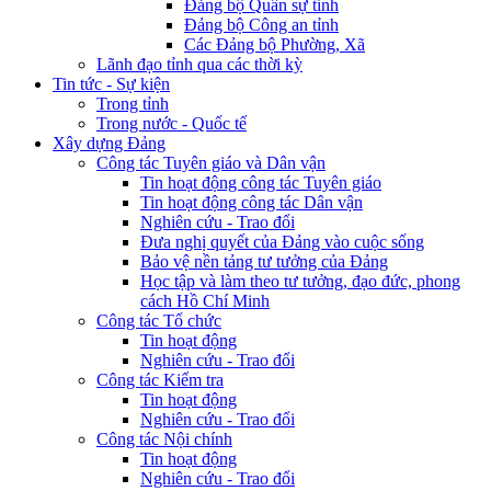
Đảng bộ Quân sự tỉnh
Đảng bộ Công an tỉnh
Các Đảng bộ Phường, Xã
Lãnh đạo tỉnh qua các thời kỳ
Tin tức - Sự kiện
Trong tỉnh
Trong nước - Quốc tế
Xây dựng Đảng
Công tác Tuyên giáo và Dân vận
Tin hoạt động công tác Tuyên giáo
Tin hoạt động công tác Dân vận
Nghiên cứu - Trao đổi
Đưa nghị quyết của Đảng vào cuộc sống
Bảo vệ nền tảng tư tưởng của Đảng
Học tập và làm theo tư tưởng, đạo đức, phong
cách Hồ Chí Minh
Công tác Tổ chức
Tin hoạt động
Nghiên cứu - Trao đổi
Công tác Kiểm tra
Tin hoạt động
Nghiên cứu - Trao đổi
Công tác Nội chính
Tin hoạt động
Nghiên cứu - Trao đổi