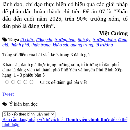
lãnh đạo, chỉ đạo thực hiện có hiệu quả các giải pháp
để phấn đấu hoàn thành chỉ tiêu Đề án 07 là “Phấn
đấu đến cuối năm 2025, trên 90% trưởng xóm, tổ
dân phố là đảng viên”.
Việt Cường
Tags:
tổ chức
,
đồng chí
,
trưởng ban
,
tỉnh ủy
,
trưởng đoàn
,
đánh
giá
,
thành phố
,
thực trạng
,
khảo sát
,
quang trung
,
tổ trưởng
Tổng số điểm của bài viết là: 3 trong 3 đánh giá
Khảo sát, đánh giá thực trạng trưởng xóm, tổ trưởng tổ dân phố
chưa là đảng viên tại thành phố Phổ Yên và huyện Phú Bình
Xếp
hạng:
1
-
3
phiếu bầu
5
Click để đánh giá bài viết
Tweet
Ý kiến bạn đọc
Bạn cần đăng nhập với tư cách là
Thành viên chính thức
để có thể
bình luận