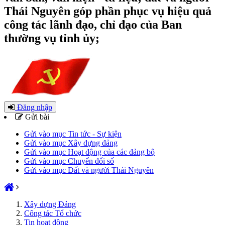
Thái Nguyên góp phần phục vụ hiệu quả
công tác lãnh đạo, chỉ đạo của Ban
thường vụ tỉnh ủy;
Đăng nhập
Gửi bài
Gửi vào mục Tin tức - Sự kiện
Gửi vào mục Xây dựng đảng
Gửi vào mục Hoạt động của các đảng bộ
Gửi vào mục Chuyển đổi số
Gửi vào mục Đất và người Thái Nguyên
Xây dựng Đảng
Công tác Tổ chức
Tin hoạt động