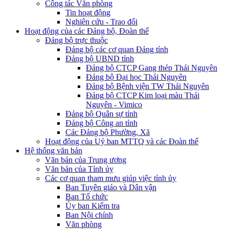
Công tác Văn phòng
Tin hoạt động
Nghiên cứu - Trao đổi
Hoạt động của các Đảng bộ, Đoàn thể
Đảng bộ trực thuộc
Đảng bộ các cơ quan Đảng tỉnh
Đảng bộ UBND tỉnh
Đảng bộ CTCP Gang thép Thái Nguyên
Đảng bộ Đại học Thái Nguyên
Đảng bộ Bệnh viện TW Thái Nguyên
Đảng bộ CTCP Kim loại màu Thái
Nguyên - Vimico
Đảng bộ Quân sự tỉnh
Đảng bộ Công an tỉnh
Các Đảng bộ Phường, Xã
Hoạt động của Uỷ ban MTTQ và các Đoàn thể
Hệ thống văn bản
Văn bản của Trung ương
Văn bản của Tỉnh ủy
Các cơ quan tham mưu giúp việc tỉnh ủy
Ban Tuyên giáo và Dân vận
Ban Tổ chức
Ủy ban Kiểm tra
Ban Nội chính
Văn phòng