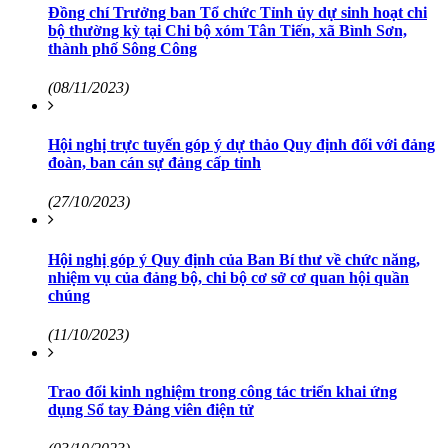
Đồng chí Trưởng ban Tổ chức Tỉnh ủy dự sinh hoạt chi
bộ thường kỳ tại Chi bộ xóm Tân Tiến, xã Bình Sơn,
thành phố Sông Công
(08/11/2023)
Hội nghị trực tuyến góp ý dự thảo Quy định đối với đảng
đoàn, ban cán sự đảng cấp tỉnh
(27/10/2023)
Hội nghị góp ý Quy định của Ban Bí thư về chức năng,
nhiệm vụ của đảng bộ, chi bộ cơ sở cơ quan hội quần
chúng
(11/10/2023)
Trao đổi kinh nghiệm trong công tác triển khai ứng
dụng Sổ tay Đảng viên điện tử