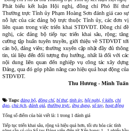
Phát biểu kết luận Hội nghị, đồng chí Phó Bí thư
Thường trực Tỉnh ủy Phạm Hoàng Sơn đánh giá cao sự
nỗ lực của các đảng bộ trực thuộc Tỉnh ủy, các đơn vị
liên quan trong việc triển khai STĐVĐT. Đồng chí đề
nghị, các đảng bộ tiếp
tục triển khai sâu, rộng; tăng
cường tập huấn tuyên truyền, giới thiệu về STĐVĐT tới
cán bộ, đảng viên; thường xuyên cập nhật đầy đủ thông
tin, tài liệu đến đối tượng thụ hưởng, nhất là đối với các
nội dung liên quan đến nghiệp vụ công tác xây dựng
Đảng, qua đó góp phần nâng cao hiệu quả hoạt động của
STĐVĐT.
Thu Hương - Minh Tuấn
Tags:
đảng bộ
,
đồng chí
,
bí thư
,
tỉnh ủy
,
hội nghị
,
ý kiến
,
chỉ
đạo
,
chủ tịch
,
đánh giá
,
thường trực
,
ứng dụng
,
sổ tay
,
hoạt động
Tổng số điểm của bài viết là: 1 trong 1 đánh giá
Tiếp tục triển khai sâu, rộng và hiệu quả hơn, tối ưu hóa các tính
năng sẵn có của Sổ tay Đảng viên điện tử
Xếp hạng:
1
-
1
phiếu bầu