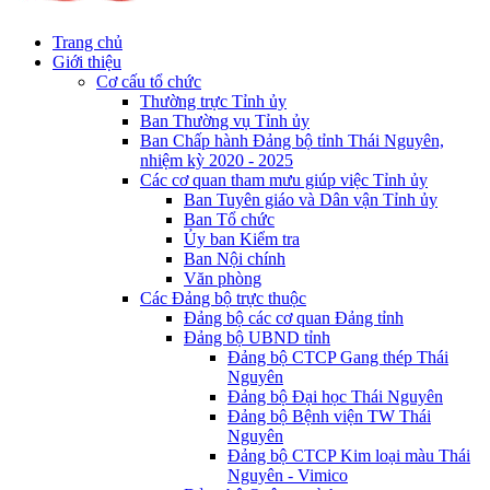
Trang chủ
Giới thiệu
Cơ cấu tổ chức
Thường trực Tỉnh ủy
Ban Thường vụ Tỉnh ủy
Ban Chấp hành Đảng bộ tỉnh Thái Nguyên,
nhiệm kỳ 2020 - 2025
Các cơ quan tham mưu giúp việc Tỉnh ủy
Ban Tuyên giáo và Dân vận Tỉnh ủy
Ban Tổ chức
Ủy ban Kiểm tra
Ban Nội chính
Văn phòng
Các Đảng bộ trực thuộc
Đảng bộ các cơ quan Đảng tỉnh
Đảng bộ UBND tỉnh
Đảng bộ CTCP Gang thép Thái
Nguyên
Đảng bộ Đại học Thái Nguyên
Đảng bộ Bệnh viện TW Thái
Nguyên
Đảng bộ CTCP Kim loại màu Thái
Nguyên - Vimico