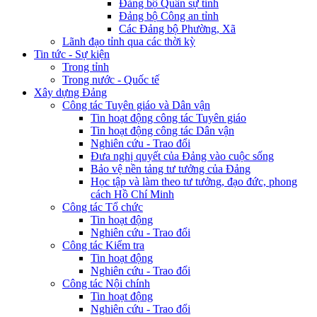
Đảng bộ Quân sự tỉnh
Đảng bộ Công an tỉnh
Các Đảng bộ Phường, Xã
Lãnh đạo tỉnh qua các thời kỳ
Tin tức - Sự kiện
Trong tỉnh
Trong nước - Quốc tế
Xây dựng Đảng
Công tác Tuyên giáo và Dân vận
Tin hoạt động công tác Tuyên giáo
Tin hoạt động công tác Dân vận
Nghiên cứu - Trao đổi
Đưa nghị quyết của Đảng vào cuộc sống
Bảo vệ nền tảng tư tưởng của Đảng
Học tập và làm theo tư tưởng, đạo đức, phong
cách Hồ Chí Minh
Công tác Tổ chức
Tin hoạt động
Nghiên cứu - Trao đổi
Công tác Kiểm tra
Tin hoạt động
Nghiên cứu - Trao đổi
Công tác Nội chính
Tin hoạt động
Nghiên cứu - Trao đổi