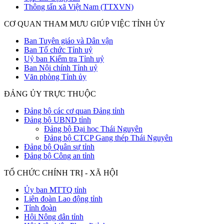
Thông tấn xã Việt Nam (TTXVN)
CƠ QUAN THAM MƯU GIÚP VIỆC TỈNH ỦY
Ban Tuyên giáo và Dân vận
Ban Tổ chức Tỉnh uỷ
Uỷ ban Kiểm tra Tỉnh uỷ
Ban Nội chính Tỉnh uỷ
Văn phòng Tỉnh ủy
ĐẢNG ỦY TRỰC THUỘC
Đảng bộ các cơ quan Đảng tỉnh
Đảng bộ UBND tỉnh
Đảng bộ Đại học Thái Nguyên
Đảng bộ CTCP Gang thép Thái Nguyên
Đảng bộ Quân sự tỉnh
Đảng bộ Công an tỉnh
TỔ CHỨC CHÍNH TRỊ - XÃ HỘI
Ủy ban MTTQ tỉnh
Liên đoàn Lao động tỉnh
Tỉnh đoàn
Hội Nông dân tỉnh