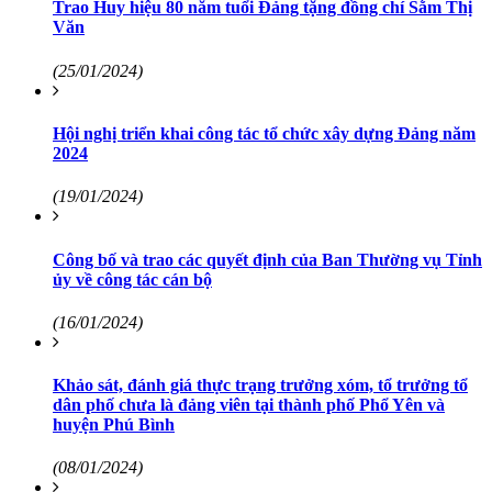
Trao Huy hiệu 80 năm tuổi Đảng tặng đồng chí Sằm Thị
Văn
(25/01/2024)
Hội nghị triển khai công tác tổ chức xây dựng Đảng năm
2024
(19/01/2024)
Công bố và trao các quyết định của Ban Thường vụ Tỉnh
ủy về công tác cán bộ
(16/01/2024)
Khảo sát, đánh giá thực trạng trưởng xóm, tổ trưởng tổ
dân phố chưa là đảng viên tại thành phố Phổ Yên và
huyện Phú Bình
(08/01/2024)