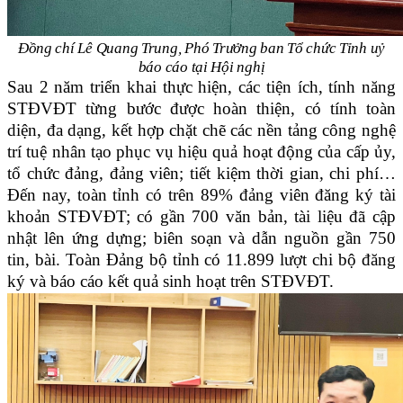
Đồng chí Lê Quang Trung, Phó Trưởng ban Tổ chức Tỉnh uỷ
báo cáo tại Hội nghị
Sau 2 năm triển khai thực hiện, các tiện ích, tính năng
STĐVĐT từng bước được hoàn thiện, có tính toàn
diện, đa dạng, kết hợp chặt chẽ các nền tảng công nghệ
trí tuệ nhân tạo phục vụ hiệu quả hoạt động của cấp ủy,
tổ chức đảng, đảng viên; tiết kiệm thời gian, chi phí…
Đến nay, toàn tỉnh có trên 89% đảng viên đăng ký tài
khoản STĐVĐT; có gần 700 văn bản, tài liệu đã cập
nhật lên ứng dựng; biên soạn và dẫn nguồn gần 750
tin, bài. Toàn Đảng bộ tỉnh có 11.899 lượt chi bộ đăng
ký và báo cáo kết quả sinh hoạt trên STĐVĐT.