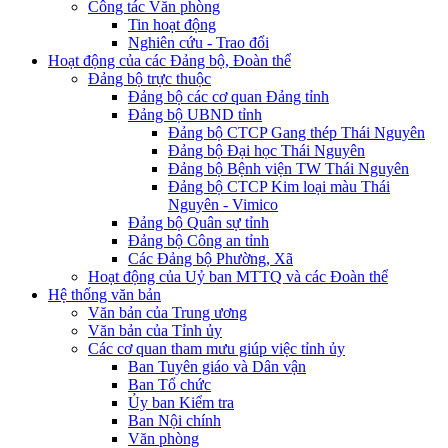
Công tác Văn phòng
Tin hoạt động
Nghiên cứu - Trao đổi
Hoạt động của các Đảng bộ, Đoàn thể
Đảng bộ trực thuộc
Đảng bộ các cơ quan Đảng tỉnh
Đảng bộ UBND tỉnh
Đảng bộ CTCP Gang thép Thái Nguyên
Đảng bộ Đại học Thái Nguyên
Đảng bộ Bệnh viện TW Thái Nguyên
Đảng bộ CTCP Kim loại màu Thái
Nguyên - Vimico
Đảng bộ Quân sự tỉnh
Đảng bộ Công an tỉnh
Các Đảng bộ Phường, Xã
Hoạt động của Uỷ ban MTTQ và các Đoàn thể
Hệ thống văn bản
Văn bản của Trung ương
Văn bản của Tỉnh ủy
Các cơ quan tham mưu giúp việc tỉnh ủy
Ban Tuyên giáo và Dân vận
Ban Tổ chức
Ủy ban Kiểm tra
Ban Nội chính
Văn phòng