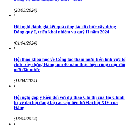
(28/03/2024)
Hội nghị đánh giá kết quả công tác tổ chức xây dựng
Đảng quý I, triển khai nhiệm vụ quý II năm 2024
(01/04/2024)
Hội thảo khoa học về Công tác tham mưu trên lĩnh vực tổ
chức xây dựng Đảng qua 40 năm thực hiện công cuộc đổi
mới đất nước
(11/04/2024)
Hội nghị góp ý kiến đối với dự thảo Chỉ thị của Bộ Chính
trị về đại hội đảng bộ các cấp tiến tới Đại hội XIV của
Đảng
(16/04/2024)