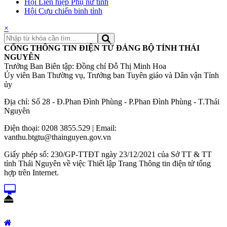
Hội Liên hiệp Phụ nữ tỉnh
Hội Cựu chiến binh tỉnh
×
CỔNG THÔNG TIN ĐIỆN TỬ ĐẢNG BỘ TỈNH THÁI
NGUYÊN
Trưởng Ban Biên tập: Đồng chí Đỗ Thị Minh Hoa
Ủy viên Ban Thường vụ, Trưởng ban Tuyên giáo và Dân vận Tỉnh
ủy
Địa chỉ: Số 28 - Đ.Phan Đình Phùng - P.Phan Đình Phùng - T.Thái
Nguyên
Điện thoại: 0208 3855.529 | Email:
vanthu.btgtu@thainguyen.gov.vn
Giấy phép số: 230/GP-TTĐT ngày 23/12/2021 của Sở TT & TT
tỉnh Thái Nguyên về việc Thiết lập Trang Thông tin điện tử tổng
hợp trên Internet.