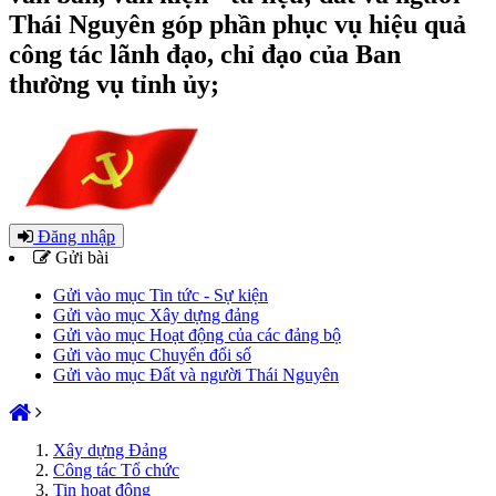
Thái Nguyên góp phần phục vụ hiệu quả
công tác lãnh đạo, chỉ đạo của Ban
thường vụ tỉnh ủy;
Đăng nhập
Gửi bài
Gửi vào mục Tin tức - Sự kiện
Gửi vào mục Xây dựng đảng
Gửi vào mục Hoạt động của các đảng bộ
Gửi vào mục Chuyển đổi số
Gửi vào mục Đất và người Thái Nguyên
Xây dựng Đảng
Công tác Tổ chức
Tin hoạt động