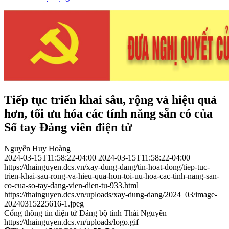
Tiếp tục triển khai sâu, rộng và hiệu quả
hơn, tối ưu hóa các tính năng sẵn có của
Sổ tay Đảng viên điện tử
Nguyễn Huy Hoàng
2024-03-15T11:58:22-04:00
2024-03-15T11:58:22-04:00
https://thainguyen.dcs.vn/xay-dung-dang/tin-hoat-dong/tiep-tuc-
trien-khai-sau-rong-va-hieu-qua-hon-toi-uu-hoa-cac-tinh-nang-san-
co-cua-so-tay-dang-vien-dien-tu-933.html
https://thainguyen.dcs.vn/uploads/xay-dung-dang/2024_03/image-
20240315225616-1.jpeg
Cổng thông tin điện tử Đảng bộ tỉnh Thái Nguyên
https://thainguyen.dcs.vn/uploads/logo.gif