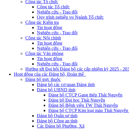
Công tác Tổ chức
Công tác Tổ chức
Nghiên cứu - Trao đổi
Quy trình nghiệp vụ Ngành Tổ chức
Công tác Kiểm tra
Tin hoạt động
Nghiên cứu - Trao đổi
Công tác Nội chính
Tin hoạt động
Nghiên cứu - Trao đổi
Công tác Văn phòng
Tin hoạt động
Nghiên cứu - Trao đổi
Hướng tới Đại hội Đảng bộ các cấp nhiệm kỳ 2025 - 20
Hoạt động của các Đảng bộ, Đoàn thể
Đảng bộ trực thuộc
Đảng bộ các cơ quan Đảng tỉnh
Đảng bộ UBND tỉnh
Đảng bộ CTCP Gang thép Thái Nguyên
Đảng bộ Đại học Thái Nguyên
Đảng bộ Bệnh viện TW Thái Nguyên
Đảng bộ CTCP Kim loại màu Thái Nguyên 
Đảng bộ Quân sự tỉnh
Đảng bộ Công an tỉnh
Các Đảng bộ Phường, Xã