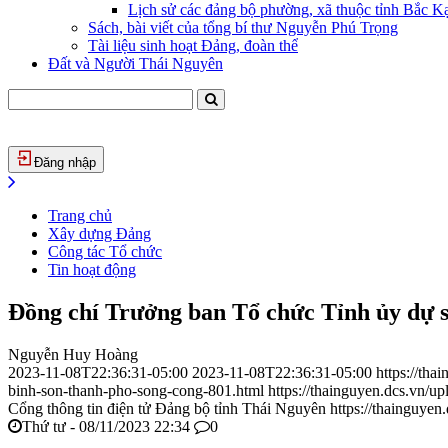
Lịch sử các đảng bộ phường, xã thuộc tỉnh Bắc Kạ
Sách, bài viết của tổng bí thư Nguyễn Phú Trọng
Tài liệu sinh hoạt Đảng, đoàn thể
Đất và Người Thái Nguyên
Đăng nhập
Trang chủ
Xây dựng Đảng
Công tác Tổ chức
Tin hoạt động
Đồng chí Trưởng ban Tổ chức Tỉnh ủy dự s
Nguyễn Huy Hoàng
2023-11-08T22:36:31-05:00
2023-11-08T22:36:31-05:00
https://tha
binh-son-thanh-pho-song-cong-801.html
https://thainguyen.dcs.vn/
Cổng thông tin điện tử Đảng bộ tỉnh Thái Nguyên
https://thainguyen
Thứ tư - 08/11/2023 22:34
0