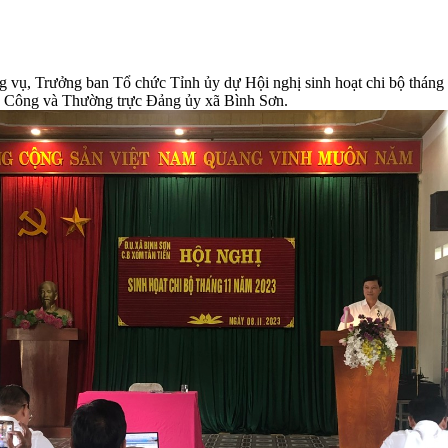
ụ, Trưởng ban Tổ chức Tỉnh ủy dự Hội nghị sinh hoạt chi bộ tháng 
g Công và Thường trực Đảng ủy xã Bình Sơn.