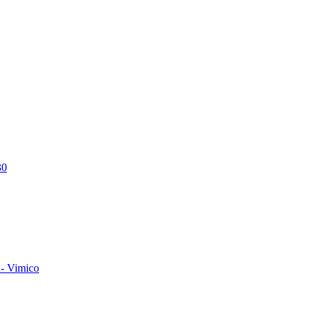
30
- Vimico