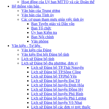
Hoạt động của Uỷ ban MTTQ và các Đoàn thể
Hệ thống văn bản
Văn bản của Trung ương
Văn bản của Tỉnh ủy
Các cơ quan tham mưu giúp việc tỉnh ủy
Ban Tuyên giáo và Dân vận
Ban Tổ chức
Ủy ban Kiểm tra
Ban Nội chính
Văn phòng
Văn kiện - Tư liệu
Văn kiện của Đảng
Văn kiện Đại hội Đảng bộ tỉnh
Lịch sử Đảng bộ tỉnh
Lịch sử Đảng bộ địa phương, đơn vị
Lịch sử Đảng bộ TP.Thái Nguyên
Lịch sử Đảng bộ TP.Sông Công
Lịch sử Đảng bộ TP.Phổ Yên
Lịch sử Đảng bộ huyện Đại Từ
Lịch sử Đảng bộ huyện Định Hóa
Lịch sử Đảng bộ huyện Đồng Hỷ
Lịch sử Đảng bộ huyện Phú Bình
Lịch sử Đảng bộ huyện Phú Lương
Lịch sử Đảng bộ huyện Võ Nhai
Lịch sử Đảng bộ các đơn vị trực thuộc