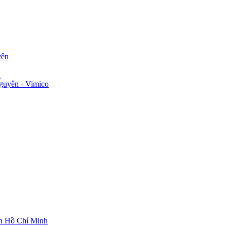
yên
n
guyên - Vimico
ch Hồ Chí Minh