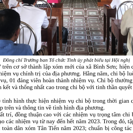
Đồng chí Trưởng ban Tổ chức Tỉnh ủy phát biểu tại Hội nghị
trên cơ sở thành lập xóm mới của xã Bình Sơn; hiện 
nhiệm vụ chính trị của địa phương. Hằng năm, chi bộ l
vụ, 01 đảng viên hoàn thành nhiệm vụ. Chi bộ thường 
ết và thống nhất cao trong chi bộ với tinh thần quyết
 tình hình thực hiện nhiệm vụ chi bộ trong thời gian 
p trên và thông tin về tình hình địa phương.
ất trí, đồng thuận cao với các nhiệm vụ trọng tâm chi 
đạo các nhiệm vụ từ nay đến hết năm 2023. Trong đó, tậ
ết toàn dân xóm Tân Tiến năm 2023; chuẩn bị công tá