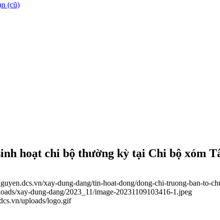
n (cũ)
inh hoạt chi bộ thường kỳ tại Chi bộ xóm T
inguyen.dcs.vn/xay-dung-dang/tin-hoat-dong/dong-chi-truong-ban-to-ch
uploads/xay-dung-dang/2023_11/image-20231109103416-1.jpeg
.dcs.vn/uploads/logo.gif