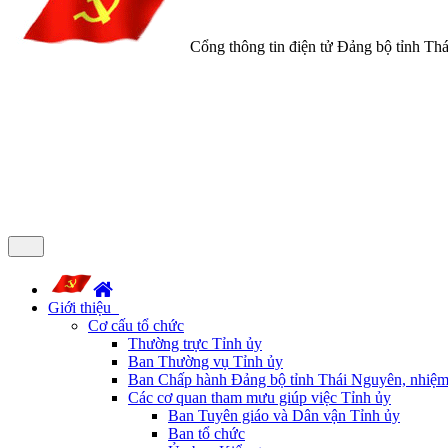
Cổng thông tin điện tử Đảng bộ tỉnh Th
Giới thiệu
Cơ cấu tổ chức
Thường trực Tỉnh ủy
Ban Thường vụ Tỉnh ủy
Ban Chấp hành Đảng bộ tỉnh Thái Nguyên, nhiệm
Các cơ quan tham mưu giúp việc Tỉnh ủy
Ban Tuyên giáo và Dân vận Tỉnh ủy
Ban tổ chức