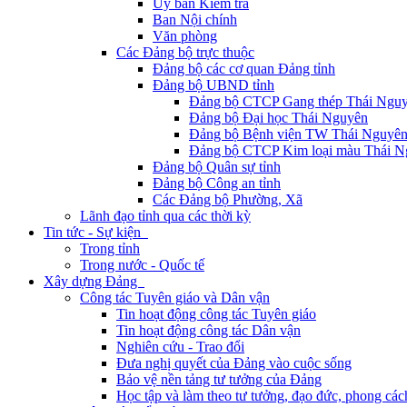
Ủy ban Kiểm tra
Ban Nội chính
Văn phòng
Các Đảng bộ trực thuộc
Đảng bộ các cơ quan Đảng tỉnh
Đảng bộ UBND tỉnh
Đảng bộ CTCP Gang thép Thái Ngu
Đảng bộ Đại học Thái Nguyên
Đảng bộ Bệnh viện TW Thái Nguyê
Đảng bộ CTCP Kim loại màu Thái N
Đảng bộ Quân sự tỉnh
Đảng bộ Công an tỉnh
Các Đảng bộ Phường, Xã
Lãnh đạo tỉnh qua các thời kỳ
Tin tức - Sự kiện
Trong tỉnh
Trong nước - Quốc tế
Xây dựng Đảng
Công tác Tuyên giáo và Dân vận
Tin hoạt động công tác Tuyên giáo
Tin hoạt động công tác Dân vận
Nghiên cứu - Trao đổi
Đưa nghị quyết của Đảng vào cuộc sống
Bảo vệ nền tảng tư tưởng của Đảng
Học tập và làm theo tư tưởng, đạo đức, phong cá