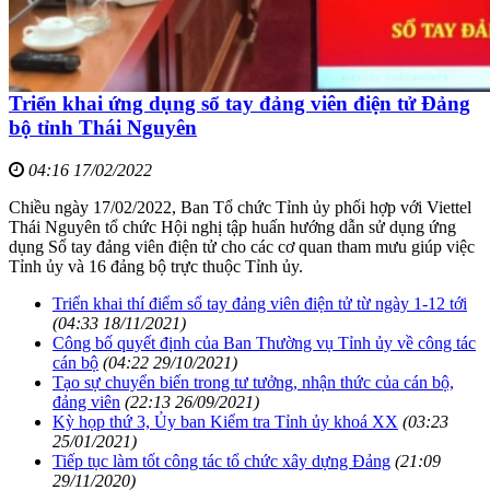
Triển khai ứng dụng sổ tay đảng viên điện tử Đảng
bộ tỉnh Thái Nguyên
04:16 17/02/2022
Chiều ngày 17/02/2022, Ban Tổ chức Tỉnh ủy phối hợp với Viettel
Thái Nguyên tổ chức Hội nghị tập huấn hướng dẫn sử dụng ứng
dụng Sổ tay đảng viên điện tử cho các cơ quan tham mưu giúp việc
Tỉnh ủy và 16 đảng bộ trực thuộc Tỉnh ủy.
Triển khai thí điểm sổ tay đảng viên điện tử từ ngày 1-12 tới
(04:33 18/11/2021)
Công bố quyết định của Ban Thường vụ Tỉnh ủy về công tác
cán bộ
(04:22 29/10/2021)
Tạo sự chuyển biến trong tư tưởng, nhận thức của cán bộ,
đảng viên
(22:13 26/09/2021)
Kỳ họp thứ 3, Ủy ban Kiểm tra Tỉnh ủy khoá XX
(03:23
25/01/2021)
Tiếp tục làm tốt công tác tổ chức xây dựng Đảng
(21:09
29/11/2020)