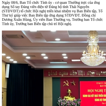
Ngày 08/6, Ban Tổ chức Tỉnh ủy - cơ quan Thường trực của ứng
dụng Sổ tay Đảng viên điện tử Đảng bộ tỉnh Thái Nguyên
(STĐVĐT) tổ chức Hội nghị triển khai nhiệm vụ Ban Biên tập, Tổ
Thư ký giúp việc Ban Biên tập ứng dụng STĐVĐT. Đồng chí
Dương Xuân Hùng, Ủy viên Ban Thường vụ, Trưởng ban Tổ chức
Tỉnh ủy, Trưởng ban Biên tập chủ trì Hội nghị.