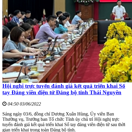
Hội nghị trực tuyến đánh giá kết quả triển khai Sổ
tay Đảng viên điện tử Đảng bộ tỉnh Thái Nguyên
04:50 03/06/2022
Sáng ngày 03/6, đồng chí Dương Xuân Hùng, Ủy viên Ban
Thường vụ, Trưởng ban Tổ chức Tỉnh ủy chủ trì Hội nghị trực
tuyến đánh giá kết quả triển khai Sổ tay đảng viên điện tử sau thời
gian triển khai trong toàn Đảng bộ tỉnh.