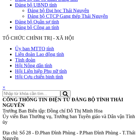
Đảng bộ UBND tỉnh
Đảng bộ Đại học Thái Nguyên
Đảng bộ CTCP Gang thép Thái Nguyên
Đảng bộ Quân sự tỉnh
Đảng bộ Công an tỉnh
TỔ CHỨC CHÍNH TRỊ - XÃ HỘI
Ủy ban MTTQ tỉnh
Liên đoàn Lao động tỉnh
Tỉnh đoàn
Hội Nông dân tỉnh
Hội Liên hiệp Phụ nữ tỉnh
Hội Cựu chiến binh tỉnh
×
CỔNG THÔNG TIN ĐIỆN TỬ ĐẢNG BỘ TỈNH THÁI
NGUYÊN
Trưởng Ban Biên tập: Đồng chí Đỗ Thị Minh Hoa
Ủy viên Ban Thường vụ, Trưởng ban Tuyên giáo và Dân vận Tỉnh
ủy
Địa chỉ: Số 28 - Đ.Phan Đình Phùng - P.Phan Đình Phùng - T.Thái
Nguyên