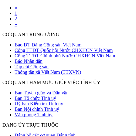
«
1
2
»
CƠ QUAN TRUNG ƯƠNG
Báo ĐT Đảng Cộng sản Việt Nam
Cổng TTĐT Quốc hội Nước CHXHCN Việt Nam
Cổng TTĐT Chính phủ Nước CHXHCN Việt Nam
Báo Nhân dân
Tạp chí Cộng sản
Thông tấn xã Việt Nam (TTXVN)
CƠ QUAN THAM MƯU GIÚP VIỆC TỈNH ỦY
Ban Tuyên giáo và Dân vận
Ban Tổ chức Tỉnh uỷ
Uỷ ban Kiểm tra Tỉnh uỷ
Ban Nội chính Tỉnh uỷ
Văn phòng Tỉnh ủy
ĐẢNG ỦY TRỰC THUỘC
Đảng bộ các cơ quan Đảng tỉnh