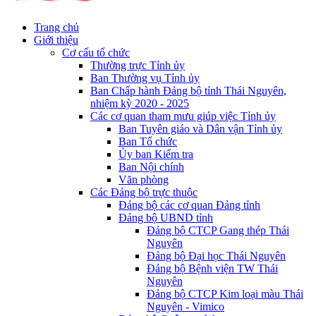
Trang chủ
Giới thiệu
Cơ cấu tổ chức
Thường trực Tỉnh ủy
Ban Thường vụ Tỉnh ủy
Ban Chấp hành Đảng bộ tỉnh Thái Nguyên,
nhiệm kỳ 2020 - 2025
Các cơ quan tham mưu giúp việc Tỉnh ủy
Ban Tuyên giáo và Dân vận Tỉnh ủy
Ban Tổ chức
Ủy ban Kiểm tra
Ban Nội chính
Văn phòng
Các Đảng bộ trực thuộc
Đảng bộ các cơ quan Đảng tỉnh
Đảng bộ UBND tỉnh
Đảng bộ CTCP Gang thép Thái
Nguyên
Đảng bộ Đại học Thái Nguyên
Đảng bộ Bệnh viện TW Thái
Nguyên
Đảng bộ CTCP Kim loại màu Thái
Nguyên - Vimico