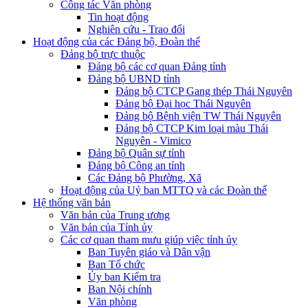
Công tác Văn phòng
Tin hoạt động
Nghiên cứu - Trao đổi
Hoạt động của các Đảng bộ, Đoàn thể
Đảng bộ trực thuộc
Đảng bộ các cơ quan Đảng tỉnh
Đảng bộ UBND tỉnh
Đảng bộ CTCP Gang thép Thái Nguyên
Đảng bộ Đại học Thái Nguyên
Đảng bộ Bệnh viện TW Thái Nguyên
Đảng bộ CTCP Kim loại màu Thái
Nguyên - Vimico
Đảng bộ Quân sự tỉnh
Đảng bộ Công an tỉnh
Các Đảng bộ Phường, Xã
Hoạt động của Uỷ ban MTTQ và các Đoàn thể
Hệ thống văn bản
Văn bản của Trung ương
Văn bản của Tỉnh ủy
Các cơ quan tham mưu giúp việc tỉnh ủy
Ban Tuyên giáo và Dân vận
Ban Tổ chức
Ủy ban Kiểm tra
Ban Nội chính
Văn phòng