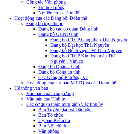
Công tác Văn phòng
Tin hoạt động
Nghiên cứu - Trao đổi
Hoạt động của các Đảng bộ, Đoàn thể
Đảng bộ trực thuộc
Đảng bộ các cơ quan Đảng tỉnh
Đảng bộ UBND tỉnh
Đảng bộ CTCP Gang thép Thái Nguyên
Đảng bộ Đại học Thái Nguyên
Đảng bộ Bệnh viện TW Thái Nguyên
Đảng bộ CTCP Kim loại màu Thái
Nguyên - Vimico
Đảng bộ Quân sự tỉnh
Đảng bộ Công an tỉnh
Các Đảng bộ Phường, Xã
Hoạt động của Uỷ ban MTTQ và các Đoàn thể
Hệ thống văn bản
Văn bản của Trung ương
Văn bản của Tỉnh ủy
Các cơ quan tham mưu giúp việc tỉnh ủy
Ban Tuyên giáo và Dân vận
Ban Tổ chức
Ủy ban Kiểm tra
Ban Nội chính
Văn phòng