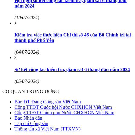
Hội nghị sơ kết công tác kiểm tra, giám sát 6 tháng đầu
năm 2024
(10/07/2024)
Kiểm tra việc thực hiện Chỉ thị số 46 của Bộ Chính trị tại
thành phố Phổ Yên
(04/07/2024)
Sơ kết công tác kiểm tra, giám sát 6 tháng đầu năm 2024
(05/07/2024)
CƠ QUAN TRUNG ƯƠNG
Báo ĐT Đảng Cộng sản Việt Nam
Cổng TTĐT Quốc hội Nước CHXHCN Việt Nam
Cổng TTĐT Chính phủ Nước CHXHCN Việt Nam
Báo Nhân dân
Tạp chí Cộng sản
Thông tấn xã Việt Nam (TTXVN)