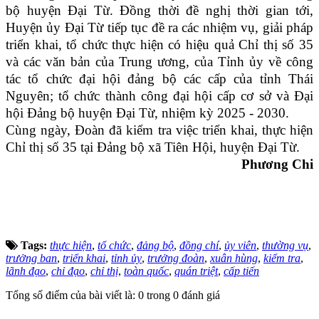
bộ huyện Đại Từ
. Đồng thời đề nghị thời gian tới,
Huyện ủy Đại Từ tiếp tục
đề ra các nhiệm vụ, giải pháp
triển khai, tổ chức thực hiện có hiệu quả Chỉ thị số 35
và các văn bản của Trung ương, của Tỉnh ủy về công
tác tổ chức đại hội đảng bộ các cấp của tỉnh Thái
Nguyên; tổ chức thành công đại hội cấp cơ sở và Đại
hội Đảng bộ huyện Đại Từ, nhiệm kỳ 2025 - 2030.
Cùng ngày, Đoàn đã kiểm tra việc triển khai, thực hiện
Chỉ thị số 35 tại Đảng bộ xã Tiên Hội, huyện Đại Từ.
Phương Chi
Tags:
thực hiện
,
tổ chức
,
đảng bộ
,
đồng chí
,
ủy viên
,
thường vụ
,
trưởng ban
,
triển khai
,
tỉnh ủy
,
trưởng đoàn
,
xuân hùng
,
kiểm tra
,
lãnh đạo
,
chỉ đạo
,
chỉ thị
,
toàn quốc
,
quán triệt
,
cấp tiến
Tổng số điểm của bài viết là: 0 trong 0 đánh giá