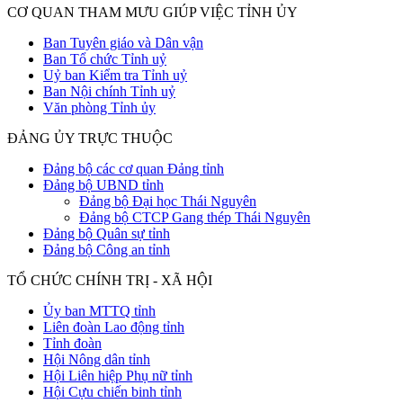
CƠ QUAN THAM MƯU GIÚP VIỆC TỈNH ỦY
Ban Tuyên giáo và Dân vận
Ban Tổ chức Tỉnh uỷ
Uỷ ban Kiểm tra Tỉnh uỷ
Ban Nội chính Tỉnh uỷ
Văn phòng Tỉnh ủy
ĐẢNG ỦY TRỰC THUỘC
Đảng bộ các cơ quan Đảng tỉnh
Đảng bộ UBND tỉnh
Đảng bộ Đại học Thái Nguyên
Đảng bộ CTCP Gang thép Thái Nguyên
Đảng bộ Quân sự tỉnh
Đảng bộ Công an tỉnh
TỔ CHỨC CHÍNH TRỊ - XÃ HỘI
Ủy ban MTTQ tỉnh
Liên đoàn Lao động tỉnh
Tỉnh đoàn
Hội Nông dân tỉnh
Hội Liên hiệp Phụ nữ tỉnh
Hội Cựu chiến binh tỉnh