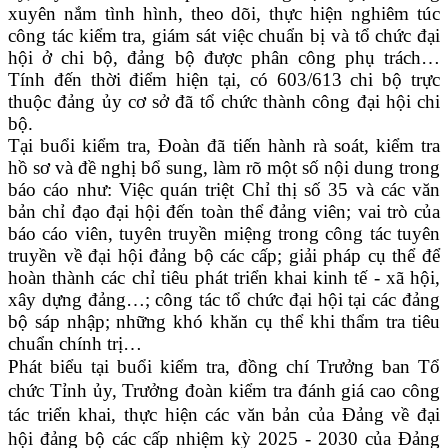
xuyên nắm tình hình, theo dõi, thực hiện nghiêm túc
công tác kiểm tra, giám sát việc chuẩn bị và tổ chức đại
hội ở chi bộ, đảng bộ được phân công phụ trách…
Tính đến thời điểm hiện tại, có 603/613 chi bộ trực
thuộc đảng ủy cơ sở đã tổ chức thành công đại hội chi
bộ.
Tại buổi kiểm tra, Đoàn đã tiến hành rà soát, kiểm tra
hồ sơ và đề nghị bổ sung, làm rõ một số nội dung trong
báo cáo như: Việc quán triệt Chỉ thị số 35 và các văn
bản chỉ đạo đại hội đến toàn thể đảng viên; vai trò của
báo cáo viên, tuyên truyền miệng trong công tác tuyên
truyền về đại hội đảng bộ các cấp; giải pháp cụ thể để
hoàn thành các chỉ tiêu phát triển khai kinh tế - xã hội,
xây dựng đảng…; công tác tổ chức đại hội tại các đảng
bộ sáp nhập; những khó khăn cụ thể khi thẩm tra tiêu
chuẩn chính trị…
Phát biểu tại buổi kiểm tra, đồng chí
Trưởng ban Tổ
chức Tỉnh ủy,
Trưởng đoàn kiểm tra đánh giá cao công
tác triển khai, thực hiện
các văn bản của Đảng về đại
hội đảng bộ các cấp nhiệm kỳ 2025 - 2030 của Đảng