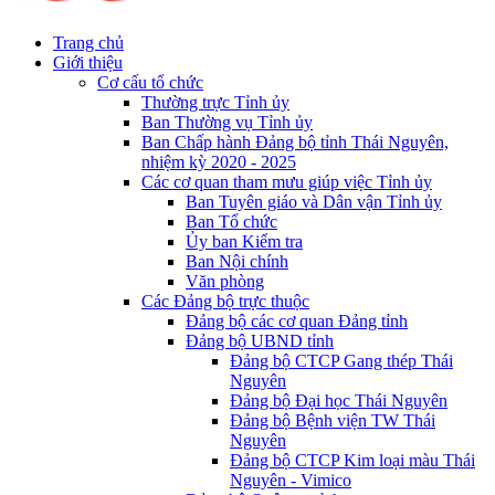
Trang chủ
Giới thiệu
Cơ cấu tổ chức
Thường trực Tỉnh ủy
Ban Thường vụ Tỉnh ủy
Ban Chấp hành Đảng bộ tỉnh Thái Nguyên,
nhiệm kỳ 2020 - 2025
Các cơ quan tham mưu giúp việc Tỉnh ủy
Ban Tuyên giáo và Dân vận Tỉnh ủy
Ban Tổ chức
Ủy ban Kiểm tra
Ban Nội chính
Văn phòng
Các Đảng bộ trực thuộc
Đảng bộ các cơ quan Đảng tỉnh
Đảng bộ UBND tỉnh
Đảng bộ CTCP Gang thép Thái
Nguyên
Đảng bộ Đại học Thái Nguyên
Đảng bộ Bệnh viện TW Thái
Nguyên
Đảng bộ CTCP Kim loại màu Thái
Nguyên - Vimico