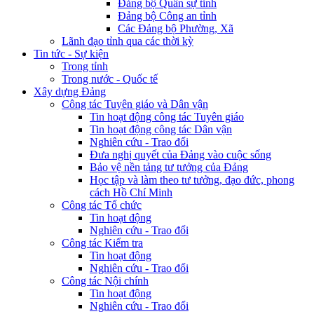
Đảng bộ Quân sự tỉnh
Đảng bộ Công an tỉnh
Các Đảng bộ Phường, Xã
Lãnh đạo tỉnh qua các thời kỳ
Tin tức - Sự kiện
Trong tỉnh
Trong nước - Quốc tế
Xây dựng Đảng
Công tác Tuyên giáo và Dân vận
Tin hoạt động công tác Tuyên giáo
Tin hoạt động công tác Dân vận
Nghiên cứu - Trao đổi
Đưa nghị quyết của Đảng vào cuộc sống
Bảo vệ nền tảng tư tưởng của Đảng
Học tập và làm theo tư tưởng, đạo đức, phong
cách Hồ Chí Minh
Công tác Tổ chức
Tin hoạt động
Nghiên cứu - Trao đổi
Công tác Kiểm tra
Tin hoạt động
Nghiên cứu - Trao đổi
Công tác Nội chính
Tin hoạt động
Nghiên cứu - Trao đổi