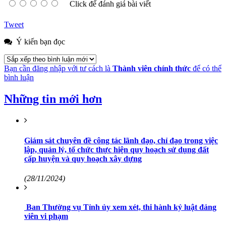
Click để đánh giá bài viết
Tweet
Ý kiến bạn đọc
Bạn cần đăng nhập với tư cách là
Thành viên chính thức
để có thể
bình luận
Những tin mới hơn
Giám sát chuyên đề công tác lãnh đạo, chỉ đạo trong việc
lập, quản lý, tổ chức thực hiện quy hoạch sử dụng đất
cấp huyện và quy hoạch xây dựng
(28/11/2024)
Ban Thường vụ Tỉnh ủy xem xét, thi hành kỷ luật đảng
viên vi phạm