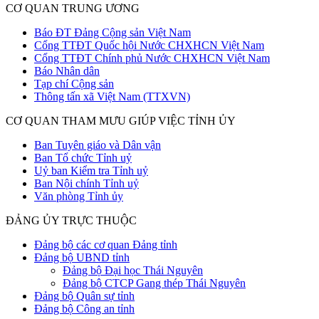
CƠ QUAN TRUNG ƯƠNG
Báo ĐT Đảng Cộng sản Việt Nam
Cổng TTĐT Quốc hội Nước CHXHCN Việt Nam
Cổng TTĐT Chính phủ Nước CHXHCN Việt Nam
Báo Nhân dân
Tạp chí Cộng sản
Thông tấn xã Việt Nam (TTXVN)
CƠ QUAN THAM MƯU GIÚP VIỆC TỈNH ỦY
Ban Tuyên giáo và Dân vận
Ban Tổ chức Tỉnh uỷ
Uỷ ban Kiểm tra Tỉnh uỷ
Ban Nội chính Tỉnh uỷ
Văn phòng Tỉnh ủy
ĐẢNG ỦY TRỰC THUỘC
Đảng bộ các cơ quan Đảng tỉnh
Đảng bộ UBND tỉnh
Đảng bộ Đại học Thái Nguyên
Đảng bộ CTCP Gang thép Thái Nguyên
Đảng bộ Quân sự tỉnh
Đảng bộ Công an tỉnh