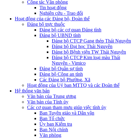
Công tác Văn phòng
Tin hoạt động
Nghiên cứu - Trao đổi
Hoạt động của các Đảng bộ, Đoàn thể
Đảng bộ trực thuộc
Đảng bộ các cơ quan Đảng tỉnh
Đảng bộ UBND tỉnh
Đảng bộ CTCP Gang thép Thái Nguyên
Đảng bộ Đại học Thái Nguyên
Đảng bộ Bệnh viện TW Thái Nguyên
Đảng bộ CTCP Kim loại màu Thái
Nguyên - Vimico
Đảng bộ Quân sự tỉnh
Đảng bộ Công an tỉnh
Các Đảng bộ Phường, Xã
Hoạt động của Uỷ ban MTTQ và các Đoàn thể
Hệ thống văn bản
Văn bản của Trung ương
Văn bản của Tỉnh ủy
Các cơ quan tham mưu giúp việc tỉnh ủy
Ban Tuyên giáo và Dân vận
Ban Tổ chức
Ủy ban Kiểm tra
Ban Nội chính
Văn phòng