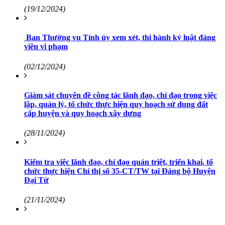
(19/12/2024)
Ban Thường vụ Tỉnh ủy xem xét, thi hành kỷ luật đảng
viên vi phạm
(02/12/2024)
Giám sát chuyên đề công tác lãnh đạo, chỉ đạo trong việc
lập, quản lý, tổ chức thực hiện quy hoạch sử dụng đất
cấp huyện và quy hoạch xây dựng
(28/11/2024)
Kiểm tra việc lãnh đạo, chỉ đạo quán triệt, triển khai, tổ
chức thực hiện Chỉ thị số 35-CT/TW tại Đảng bộ Huyện
Đại Từ
(21/11/2024)