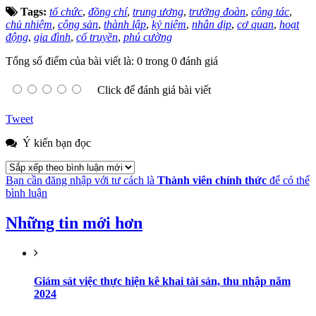
Tags:
tổ chức
,
đồng chí
,
trung ương
,
trưởng đoàn
,
công tác
,
chủ nhiệm
,
cộng sản
,
thành lập
,
kỷ niệm
,
nhân dịp
,
cơ quan
,
hoạt
động
,
gia đình
,
cổ truyền
,
phú cường
Tổng số điểm của bài viết là: 0 trong 0 đánh giá
Click để đánh giá bài viết
Tweet
Ý kiến bạn đọc
Bạn cần đăng nhập với tư cách là
Thành viên chính thức
để có thể
bình luận
Những tin mới hơn
Giám sát việc thực hiện kê khai tài sản, thu nhập năm
2024