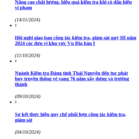
Nâng cao chất lượng, hiệu quả kiểm tra khi có dấu hiệu
vi phạm
(14/11/2024)
Hội nghị giao ban công tác kiểm tra, giám sát quý III năm
2024 các đơn vị khu vực Vụ Địa bàn I
(11/10/2024)
Ngành Kiểm tra Đảng tỉnh Thái Nguyên tiếp tục phát
huy truyền thống vẻ vang 76 năm xây dựng và trưởng
thành
(09/10/2024)
Sơ kết thực hiện quy chế phối hợp công tác kiểm tra,
giám sát
(04/10/2024)