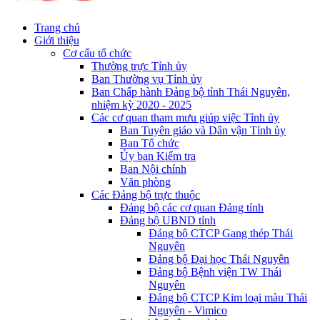
Trang chủ
Giới thiệu
Cơ cấu tổ chức
Thường trực Tỉnh ủy
Ban Thường vụ Tỉnh ủy
Ban Chấp hành Đảng bộ tỉnh Thái Nguyên,
nhiệm kỳ 2020 - 2025
Các cơ quan tham mưu giúp việc Tỉnh ủy
Ban Tuyên giáo và Dân vận Tỉnh ủy
Ban Tổ chức
Ủy ban Kiểm tra
Ban Nội chính
Văn phòng
Các Đảng bộ trực thuộc
Đảng bộ các cơ quan Đảng tỉnh
Đảng bộ UBND tỉnh
Đảng bộ CTCP Gang thép Thái
Nguyên
Đảng bộ Đại học Thái Nguyên
Đảng bộ Bệnh viện TW Thái
Nguyên
Đảng bộ CTCP Kim loại màu Thái
Nguyên - Vimico