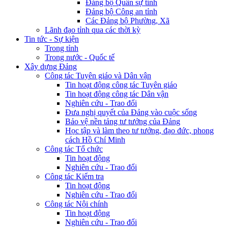
Đảng bộ Quân sự tỉnh
Đảng bộ Công an tỉnh
Các Đảng bộ Phường, Xã
Lãnh đạo tỉnh qua các thời kỳ
Tin tức - Sự kiện
Trong tỉnh
Trong nước - Quốc tế
Xây dựng Đảng
Công tác Tuyên giáo và Dân vận
Tin hoạt động công tác Tuyên giáo
Tin hoạt động công tác Dân vận
Nghiên cứu - Trao đổi
Đưa nghị quyết của Đảng vào cuộc sống
Bảo vệ nền tảng tư tưởng của Đảng
Học tập và làm theo tư tưởng, đạo đức, phong
cách Hồ Chí Minh
Công tác Tổ chức
Tin hoạt động
Nghiên cứu - Trao đổi
Công tác Kiểm tra
Tin hoạt động
Nghiên cứu - Trao đổi
Công tác Nội chính
Tin hoạt động
Nghiên cứu - Trao đổi