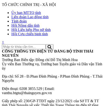
TỔ CHỨC CHÍNH TRỊ - XÃ HỘI
Ủy ban MTTQ tỉnh
Liên đoàn Lao động tỉnh
Tỉnh đoàn
Hội Nông dân tỉnh
Hội Liên hiệp Phụ nữ tỉnh
Hội Cựu chiến binh tỉnh
×
CỔNG THÔNG TIN ĐIỆN TỬ ĐẢNG BỘ TỈNH THÁI
NGUYÊN
Trưởng Ban Biên tập: Đồng chí Đỗ Thị Minh Hoa
Ủy viên Ban Thường vụ, Trưởng ban Tuyên giáo và Dân vận Tỉnh
ủy
Địa chỉ: Số 28 - Đ.Phan Đình Phùng - P.Phan Đình Phùng - T.Thái
Nguyên
Điện thoại: 0208 3855.529 | Email:
vanthu.btgtu@thainguyen.gov.vn
Giấy phép số: 230/GP-TTĐT ngày 23/12/2021 của Sở TT & TT
tỉnh Thái Nguyên về việc Thiết lập Trang Thông tin điện tử tổng