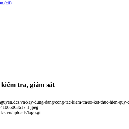
n (cũ)
 kiểm tra, giám sát
ainguyen.dcs.vn/xay-dung-dang/cong-tac-kiem-tra/so-ket-thuc-hien-quy-
0241005063617-1.jpeg
.dcs.vn/uploads/logo.gif