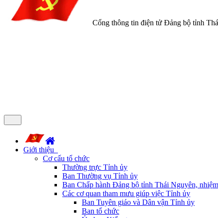
Cổng thông tin điện tử Đảng bộ tỉnh Th
Giới thiệu
Cơ cấu tổ chức
Thường trực Tỉnh ủy
Ban Thường vụ Tỉnh ủy
Ban Chấp hành Đảng bộ tỉnh Thái Nguyên, nhiệm
Các cơ quan tham mưu giúp việc Tỉnh ủy
Ban Tuyên giáo và Dân vận Tỉnh ủy
Ban tổ chức