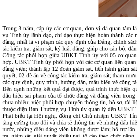
Trong 3 năm, cấp ủy các cơ quan, đơn vị đã quan tâm 
vụ Tỉnh ủy lãnh đạo, chỉ đạo thực hiện hoàn thành các n
đảng, nhất là vi phạm các quy định của Đảng, chính sác
tác kiểm tra, giám sát, kỷ luật đảng; giúp cho cán bộ, đ
Công tác phối hợp giữa UBKT Tỉnh ủy
với 05 cơ quan
hợp.
UBKT
Tỉnh ủy phối hợp với các cơ quan liên qu
đảng viên
;
thành lập 12 đoàn giám sát
,
tiến hành giám sát
quyết, 02 đề án về công tác kiểm tra, giám sát;
tham mưu
các quy định, quy trình, hướng dẫn, mẫu biểu về công tác
Bên cạnh những kết quả đạt được, quá trình thực hiện 
dấu hiệu sai phạm của tổ chức đảng và đảng viên trong
chưa nhiều; việc phối hợp chuyển thông tin, hồ sơ, tài liệ
thuộc diện Ban Thường vụ Tỉnh ủy quản lý đến UBKT Tỉn
Phát biểu tại Hội nghị, đồng chí Chủ nhiệm UBKT T
t
ăng cường trao đổi và chia sẻ thông tin về những dấu hi
nước, những điều đảng viên không được làm; hỗ trợ lẫn n
tra, giám sát, giải quyết khiếu nại, tố cáo theo chức năn