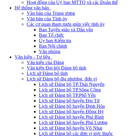
Hoạt động của Uỷ ban MTTQ và các Đoàn thể
Hệ thống văn bản
Văn bản của Trung ương
Văn bản của Tỉnh ủy
Các cơ quan tham mưu giúp việc tỉnh ủy
Ban Tuyên giáo và Dân vận
Ban Tổ chức
Ủy ban Kiểm tra
Ban Nội chính
Văn phòng
Văn kiện - Tư liệu
Văn kiện của Đảng
Văn kiện Đại hội Đảng bộ tỉnh
Lịch sử Đảng bộ tỉnh
Lịch sử Đảng bộ địa phương, đơn vị
Lịch sử Đảng bộ TP.Thái Nguyên
Lịch sử Đảng bộ TP.Sông Công
Lịch sử Đảng bộ TP.Phổ Yên
Lịch sử Đảng bộ huyện Đại Từ
Lịch sử Đảng bộ huyện Định Hóa
Lịch sử Đảng bộ huyện Đồng Hỷ
Lịch sử Đảng bộ huyện Phú Bình
Lịch sử Đảng bộ huyện Phú Lương
Lịch sử Đảng bộ huyện Võ Nhai
Lịch sử Đảng bộ các đơn vị trực thuộc