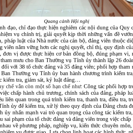
Quang cảnh Hội nghị
lãnh đạo, chỉ đạo thực hiện nghiêm các nội dung của Qu
hiệm vụ chính trị, giải quyết kịp thời những vấn đề vướng
h, pháp luật của Nhà nước của cán bộ, đảng viên thuộc d
ảng viên nắm vững hơn các nghị quyết, chỉ thị, quy định củ
, đơn vị
được thực hiện cơ bản đồng bộ, đúng phạm vi, 
an tham mưu
cho
Ban Thường vụ Tỉnh ủy
thành lập
26 đoàn
 đối với 38 tổ chức đảng và 35 đảng viên
; phối hợp
tham
 Ban Thường vụ Tỉnh ủy ban hành
c
hương trình kiểm tra
 kiểm tra, giám sát, kỷ luật đảng
…
quy chế vẫn còn một số hạn chế như:
Công tác phối hợp t
 việc chấp hành chủ trương, chính sách của đảng, pháp 
u liên quan trong quá trình kiểm tra, thanh tra, điều tra, 
h ủy để kiểm tra, xử lý theo quy định của Đảng chưa đư
ỉnh ủy nhấn mạnh
vai trò quan trọng của công tác kiểm tra
ệu sai phạm của tổ chức đảng và đảng viên trong việc chấp
hau về phương pháp, nghiệp vụ, kiến thức chuyên môn, nhấ
g, nhiệm vụ được giao
.
Lựa chọn linh hoạt các hình thức, p