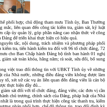
y chế phối hợp; chủ động tham mưu Tỉnh ủy, Ban Thường
 mắc, liên quan đến công tác kiểm tra, giám sát, kỷ luật
iện cấp ủy quản lý, góp phần nâng cao nhận thức về công
a Đảng để triển khai thực hiện có hiệu quả.
nguyên tắc, nội dung, trách nhiệm và phương pháp phối
 kiểm tra
,
tiến hành kiểm tra đối với
96 tổ chức đảng, 72
 mưu
cho
Ban
Chấp hành Đảng bộ tỉnh
ban hành
01
nghị
, giám sát toàn khóa, hằng năm; rà soát, sửa đổi, bổ sung
rong việc trao đổi thông tin với UBKT Tỉnh ủy về những
luật của Nhà nước, những điều đảng viên không được làm
truy tố, xét xử các vụ án liên quan đến đảng viên là cán bộ
ợc thực hiện đầy đủ...
, giám sát đối với tổ chức đảng, đảng viên; các đơn vị cần
 hành chủ trương, chính sách của Đảng, pháp luật của Nhà
t là trong quá trình thực hiện công tác thanh tra, kiểm
hương pháp phối hợp, chế độ thông tin, trao đổi định kỳ