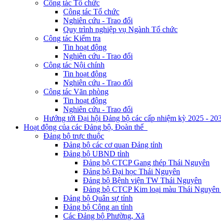
Công tác Tổ chức
Công tác Tổ chức
Nghiên cứu - Trao đổi
Quy trình nghiệp vụ Ngành Tổ chức
Công tác Kiểm tra
Tin hoạt động
Nghiên cứu - Trao đổi
Công tác Nội chính
Tin hoạt động
Nghiên cứu - Trao đổi
Công tác Văn phòng
Tin hoạt động
Nghiên cứu - Trao đổi
Hướng tới Đại hội Đảng bộ các cấp nhiệm kỳ 2025 - 20
Hoạt động của các Đảng bộ, Đoàn thể
Đảng bộ trực thuộc
Đảng bộ các cơ quan Đảng tỉnh
Đảng bộ UBND tỉnh
Đảng bộ CTCP Gang thép Thái Nguyên
Đảng bộ Đại học Thái Nguyên
Đảng bộ Bệnh viện TW Thái Nguyên
Đảng bộ CTCP Kim loại màu Thái Nguyên 
Đảng bộ Quân sự tỉnh
Đảng bộ Công an tỉnh
Các Đảng bộ Phường, Xã