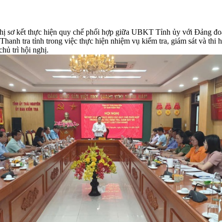
ị sơ kết thực hiện quy chế phối hợp giữa UBKT Tỉnh ủy với Đảng đoà
Thanh tra tỉnh trong việc thực hiện nhiệm vụ kiểm tra, giám sát và th
ủ trì hội nghị.