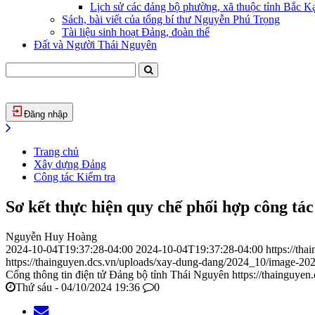
Lịch sử các đảng bộ phường, xã thuộc tỉnh Bắc Kạ
Sách, bài viết của tổng bí thư Nguyễn Phú Trọng
Tài liệu sinh hoạt Đảng, đoàn thể
Đất và Người Thái Nguyên
Đăng nhập
Trang chủ
Xây dựng Đảng
Công tác Kiểm tra
Sơ kết thực hiện quy chế phối hợp công tác
Nguyễn Huy Hoàng
2024-10-04T19:37:28-04:00
2024-10-04T19:37:28-04:00
https://th
https://thainguyen.dcs.vn/uploads/xay-dung-dang/2024_10/image-2
Cổng thông tin điện tử Đảng bộ tỉnh Thái Nguyên
https://thainguyen
Thứ sáu - 04/10/2024 19:36
0