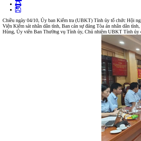
Chiều ngày 04/10, Ủy ban Kiểm tra (UBKT) Tỉnh ủy tổ chức Hội ngh
Viện Kiểm sát nhân dân tỉnh, Ban cán sự đảng Tòa án nhân dân tỉnh, 
Hùng, Ủy viên Ban Thường vụ Tỉnh ủy, Chủ nhiệm UBKT Tỉnh ủy ch