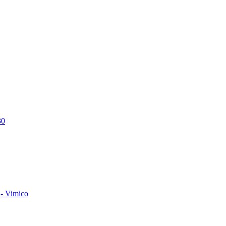
30
- Vimico