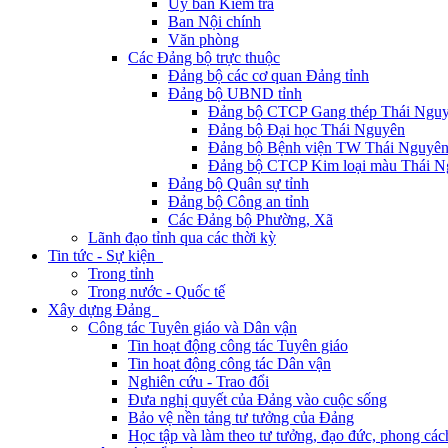
Ủy ban Kiểm tra
Ban Nội chính
Văn phòng
Các Đảng bộ trực thuộc
Đảng bộ các cơ quan Đảng tỉnh
Đảng bộ UBND tỉnh
Đảng bộ CTCP Gang thép Thái Ngu
Đảng bộ Đại học Thái Nguyên
Đảng bộ Bệnh viện TW Thái Nguyê
Đảng bộ CTCP Kim loại màu Thái N
Đảng bộ Quân sự tỉnh
Đảng bộ Công an tỉnh
Các Đảng bộ Phường, Xã
Lãnh đạo tỉnh qua các thời kỳ
Tin tức - Sự kiện
Trong tỉnh
Trong nước - Quốc tế
Xây dựng Đảng
Công tác Tuyên giáo và Dân vận
Tin hoạt động công tác Tuyên giáo
Tin hoạt động công tác Dân vận
Nghiên cứu - Trao đổi
Đưa nghị quyết của Đảng vào cuộc sống
Bảo vệ nền tảng tư tưởng của Đảng
Học tập và làm theo tư tưởng, đạo đức, phong cá