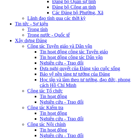
Đảng bộ Quân sự tỉnh
Đảng bộ Công an tỉnh
Các Đảng bộ Phường, Xã
Lãnh đạo tỉnh qua các thời kỳ
Tin tức - Sự kiện
Trong tỉnh
Trong nước - Quốc tế
Xây dựng Đảng
Công tác Tuyên giáo và Dân vận
Tin hoạt động công tác Tuyên giáo
Tin hoạt động công tác Dân vận
Nghiên cứu - Trao đổi
Đưa nghị quyết của Đảng vào cuộc sống
Bảo vệ nền tảng tư tưởng của Đảng
Học tập và làm theo tư tưởng, đạo đức, phong
cách Hồ Chí Minh
Công tác Tổ chức
Tin hoạt động
Nghiên cứu - Trao đổi
Công tác Kiểm tra
Tin hoạt động
Nghiên cứu - Trao đổi
Công tác Nội chính
Tin hoạt động
Nghiên cứu - Trao đổi