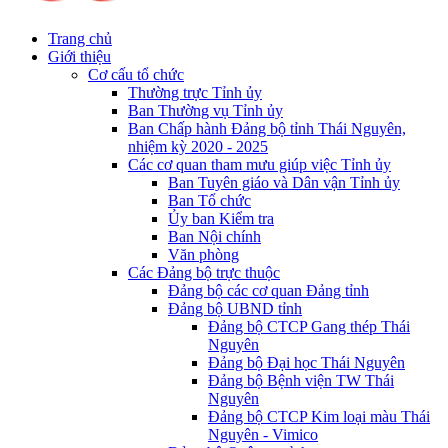
Trang chủ
Giới thiệu
Cơ cấu tổ chức
Thường trực Tỉnh ủy
Ban Thường vụ Tỉnh ủy
Ban Chấp hành Đảng bộ tỉnh Thái Nguyên,
nhiệm kỳ 2020 - 2025
Các cơ quan tham mưu giúp việc Tỉnh ủy
Ban Tuyên giáo và Dân vận Tỉnh ủy
Ban Tổ chức
Ủy ban Kiểm tra
Ban Nội chính
Văn phòng
Các Đảng bộ trực thuộc
Đảng bộ các cơ quan Đảng tỉnh
Đảng bộ UBND tỉnh
Đảng bộ CTCP Gang thép Thái
Nguyên
Đảng bộ Đại học Thái Nguyên
Đảng bộ Bệnh viện TW Thái
Nguyên
Đảng bộ CTCP Kim loại màu Thái
Nguyên - Vimico