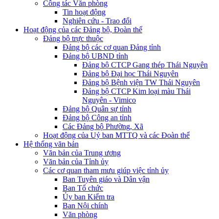
Công tác Văn phòng
Tin hoạt động
Nghiên cứu - Trao đổi
Hoạt động của các Đảng bộ, Đoàn thể
Đảng bộ trực thuộc
Đảng bộ các cơ quan Đảng tỉnh
Đảng bộ UBND tỉnh
Đảng bộ CTCP Gang thép Thái Nguyên
Đảng bộ Đại học Thái Nguyên
Đảng bộ Bệnh viện TW Thái Nguyên
Đảng bộ CTCP Kim loại màu Thái
Nguyên - Vimico
Đảng bộ Quân sự tỉnh
Đảng bộ Công an tỉnh
Các Đảng bộ Phường, Xã
Hoạt động của Uỷ ban MTTQ và các Đoàn thể
Hệ thống văn bản
Văn bản của Trung ương
Văn bản của Tỉnh ủy
Các cơ quan tham mưu giúp việc tỉnh ủy
Ban Tuyên giáo và Dân vận
Ban Tổ chức
Ủy ban Kiểm tra
Ban Nội chính
Văn phòng