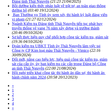
Đảng tỉnh Thái Nguyên
(21:23 21/04/2025)
Bồi dưỡng kiến thức pháp luật về trật tự, an toàn giao thông
đường bộ
(03:40 19/12/2024)
Ban Thường vụ Tỉnh ủy xem xét, thi hành kỷ luật đảng viên
vi phạm
(21:27 02/12/2024)
Ngành Kiểm tra Đảng tỉnh Thái Nguyên tiếp tục phát huy
truyền thống vẻ vang 76 năm xây dựng và trưởng thành
(20:46 09/10/2024)
Sơ kết thực hiện quy chế phối hợp công tác kiểm tra, giám sát
(19:36 04/10/2024)
Đoàn kiểm tra UBKT Tỉnh ủy Thái Nguyên làm việc tại
Công ty CP Kim loại màu Thái Nguyên - Vimico
(22:16
30/09/2024)
Đổi mới, nâng cao hiệu lực, hiệu quả công tác kiểm tra, giám
sát của cấp ủy, ủy ban kiểm tra các cấp trong Đảng bộ Công
an tỉnh Thái Nguyên
(22:00 21/08/2024)
Hội nghị triển khai công tác thi hành án dân sự, thi hành án
hành chính năm 2024
(20:58 20/12/2023)
«
1
2
3
4
»