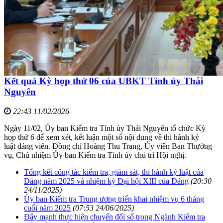
Kết quả Kỳ họp thứ 06 của UBKT Tỉnh ủy Thái
Nguyên
22:43 11/02/2026
Ngày 11/02, Ủy ban Kiểm tra Tỉnh ủy Thái Nguyên tổ chức Kỳ
họp thứ 6 để xem xét, kết luận một số nội dung về thi hành kỷ
luật đảng viên. Đồng chí Hoàng Thu Trang, Ủy viên Ban Thường
vụ, Chủ nhiệm Ủy ban Kiểm tra Tỉnh ủy chủ trì Hội nghị.
Tổng kết công tác kiểm tra, giám sát, thi hành kỷ luật của
Đảng năm 2025 và nhiệm kỳ Đại hội XIII của Đảng
(20:30
24/11/2025)
Ủy ban Kiểm tra Trung ương triển khai nhiệm vụ 6 tháng
cuối năm 2025
(07:53 24/06/2025)
Đẩy mạnh thực hiện chuyển đổi số trong Ngành Kiểm tra