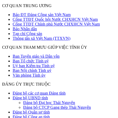
CƠ QUAN TRUNG ƯƠNG
Báo ĐT Đảng Cộng sản Việt Nam
Cổng TTĐT Quốc hội Nước CHXHCN Việt Nam
Cổng TTĐT Chính phủ Nước CHXHCN Việt Nam
Báo Nhân dân
Tạp chí Cộng sản
Thông tấn xã Việt Nam (TTXVN)
CƠ QUAN THAM MƯU GIÚP VIỆC TỈNH ỦY
Ban Tuyên giáo và Dân vận
Ban Tổ chức Tỉnh uỷ
Uỷ ban Kiểm tra Tỉnh uỷ
Ban Nội chính Tỉnh uỷ
Văn phòng Tỉnh ủy
ĐẢNG ỦY TRỰC THUỘC
Đảng bộ các cơ quan Đảng tỉnh
Đảng bộ UBND tỉnh
Đảng bộ Đại học Thái Nguyên
Đảng bộ CTCP Gang thép Thái Nguyên
Đảng bộ Quân sự tỉnh
Đảng bộ Công an tỉnh