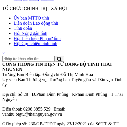
TỔ CHỨC CHÍNH TRỊ - XÃ HỘI
Ủy ban MTTQ tỉnh
Liên đoàn Lao động tỉnh
Tỉnh đoàn
Hội Nông dân tỉnh
Hội Liên hiệp Phụ nữ tỉnh
Hội Cựu chiến binh tỉnh
×
CỔNG THÔNG TIN ĐIỆN TỬ ĐẢNG BỘ TỈNH THÁI
NGUYÊN
Trưởng Ban Biên tập: Đồng chí Đỗ Thị Minh Hoa
Ủy viên Ban Thường vụ, Trưởng ban Tuyên giáo và Dân vận Tỉnh
ủy
Địa chỉ: Số 28 - Đ.Phan Đình Phùng - P.Phan Đình Phùng - T.Thái
Nguyên
Điện thoại: 0208 3855.529 | Email:
vanthu.btgtu@thainguyen.gov.vn
Giấy phép số: 230/GP-TTĐT ngày 23/12/2021 của Sở TT & TT