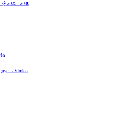
 kỳ 2025 - 2030
yên
n
guyên - Vimico