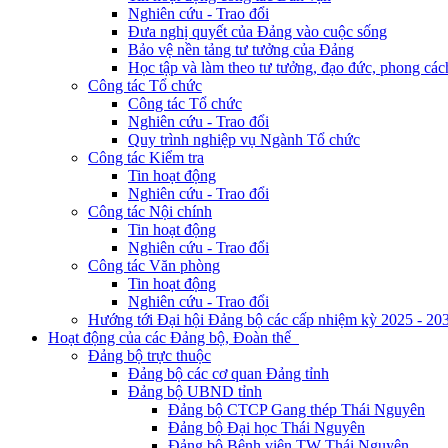
Nghiên cứu - Trao đổi
Đưa nghị quyết của Đảng vào cuộc sống
Bảo vệ nền tảng tư tưởng của Đảng
Học tập và làm theo tư tưởng, đạo đức, phong cá
Công tác Tổ chức
Công tác Tổ chức
Nghiên cứu - Trao đổi
Quy trình nghiệp vụ Ngành Tổ chức
Công tác Kiểm tra
Tin hoạt động
Nghiên cứu - Trao đổi
Công tác Nội chính
Tin hoạt động
Nghiên cứu - Trao đổi
Công tác Văn phòng
Tin hoạt động
Nghiên cứu - Trao đổi
Hướng tới Đại hội Đảng bộ các cấp nhiệm kỳ 2025 - 20
Hoạt động của các Đảng bộ, Đoàn thể
Đảng bộ trực thuộc
Đảng bộ các cơ quan Đảng tỉnh
Đảng bộ UBND tỉnh
Đảng bộ CTCP Gang thép Thái Nguyên
Đảng bộ Đại học Thái Nguyên
Đảng bộ Bệnh viện TW Thái Nguyên