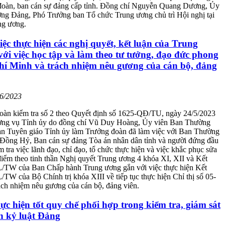
 đoàn, ban cán sự đảng cấp tỉnh. Đồng chí Nguyễn Quang Dương, Ủy
ơng Đảng, Phó Trưởng ban Tổ chức Trung ương chủ trì Hội nghị tại
ng ương.
iệc thực hiện các nghị quyết, kết luận của Trung
ới việc học tập và làm theo tư tưởng, đạo đức phong
hí Minh và trách nhiệm nêu gương của cán bộ, đảng
06/2023
oàn kiểm tra số 2 theo Quyết định số 1625-QĐ/TU, ngày 24/5/2023
ng vụ Tỉnh ủy do đồng chí Vũ Duy Hoàng, Ủy viên Ban Thường
an Tuyên giáo Tỉnh ủy làm Trưởng đoàn đã làm việc với Ban Thường
Đồng Hỷ, Ban cán sự đảng Tòa án nhân dân tỉnh và người đứng đầu
m tra việc lãnh đạo, chỉ đạo, tổ chức thực hiện và việc khắc phục sửa
iểm theo tinh thần Nghị quyết Trung ương 4 khóa XI, XII và Kết
L/TW của Ban Chấp hành Trung ương gắn với việc thực hiện Kết
/TW của Bộ Chính trị khóa XIII về tiếp tục thực hiện Chỉ thị số 05-
ch nhiệm nêu gương của cán bộ, đảng viên.
hực hiện tốt quy chế phối hợp trong kiểm tra, giám sát
h kỷ luật Đảng