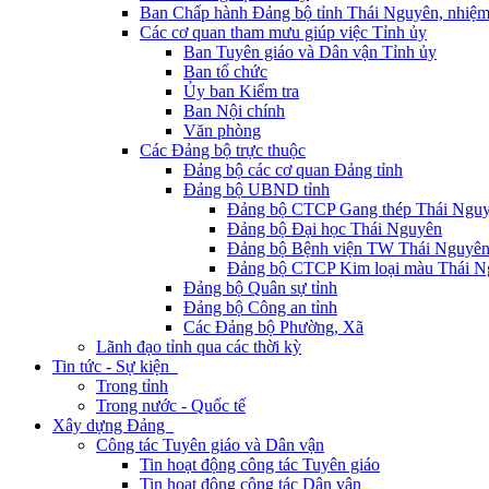
Ban Chấp hành Đảng bộ tỉnh Thái Nguyên, nhiệm
Các cơ quan tham mưu giúp việc Tỉnh ủy
Ban Tuyên giáo và Dân vận Tỉnh ủy
Ban tổ chức
Ủy ban Kiểm tra
Ban Nội chính
Văn phòng
Các Đảng bộ trực thuộc
Đảng bộ các cơ quan Đảng tỉnh
Đảng bộ UBND tỉnh
Đảng bộ CTCP Gang thép Thái Ngu
Đảng bộ Đại học Thái Nguyên
Đảng bộ Bệnh viện TW Thái Nguyê
Đảng bộ CTCP Kim loại màu Thái N
Đảng bộ Quân sự tỉnh
Đảng bộ Công an tỉnh
Các Đảng bộ Phường, Xã
Lãnh đạo tỉnh qua các thời kỳ
Tin tức - Sự kiện
Trong tỉnh
Trong nước - Quốc tế
Xây dựng Đảng
Công tác Tuyên giáo và Dân vận
Tin hoạt động công tác Tuyên giáo
Tin hoạt động công tác Dân vận