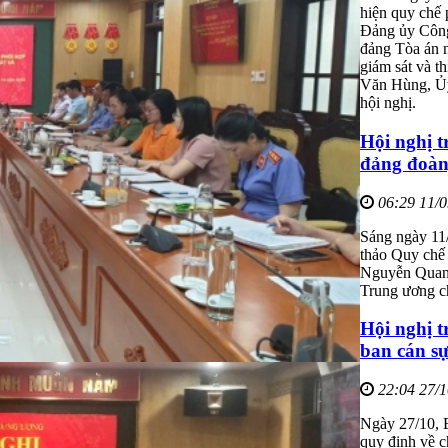
hiện quy chế
Đảng ủy Công 
đảng Tòa án n
giám sát và t
Văn Hùng, Ủy
hội nghị.
Hội nghị t
đảng đoàn,
06:29 11/
Sáng ngày 11
thảo Quy chế 
Nguyễn Quan
Trung ương ch
Hội nghị t
ban cán sự
22:04 27/
Ngày 27/10, 
quy định về c