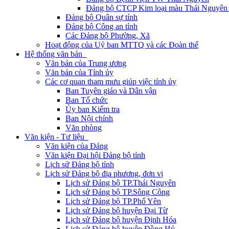
Đảng bộ CTCP Kim loại màu Thái Nguyên 
Đảng bộ Quân sự tỉnh
Đảng bộ Công an tỉnh
Các Đảng bộ Phường, Xã
Hoạt động của Uỷ ban MTTQ và các Đoàn thể
Hệ thống văn bản
Văn bản của Trung ương
Văn bản của Tỉnh ủy
Các cơ quan tham mưu giúp việc tỉnh ủy
Ban Tuyên giáo và Dân vận
Ban Tổ chức
Ủy ban Kiểm tra
Ban Nội chính
Văn phòng
Văn kiện - Tư liệu
Văn kiện của Đảng
Văn kiện Đại hội Đảng bộ tỉnh
Lịch sử Đảng bộ tỉnh
Lịch sử Đảng bộ địa phương, đơn vị
Lịch sử Đảng bộ TP.Thái Nguyên
Lịch sử Đảng bộ TP.Sông Công
Lịch sử Đảng bộ TP.Phổ Yên
Lịch sử Đảng bộ huyện Đại Từ
Lịch sử Đảng bộ huyện Định Hóa
Lịch sử Đảng bộ huyện Đồng Hỷ