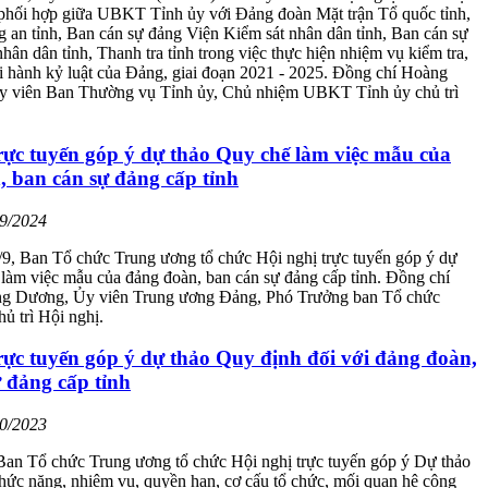
 phối hợp giữa UBKT Tỉnh ủy với Đảng đoàn Mặt trận Tổ quốc tỉnh,
an tỉnh, Ban cán sự đảng Viện Kiểm sát nhân dân tỉnh, Ban cán sự
hân dân tỉnh, Thanh tra tỉnh trong việc thực hiện nhiệm vụ kiểm tra,
hi hành kỷ luật của Đảng, giai đoạn 2021 - 2025. Đồng chí Hoàng
 viên Ban Thường vụ Tỉnh ủy, Chủ nhiệm UBKT Tỉnh ủy chủ trì
rực tuyến góp ý dự thảo Quy chế làm việc mẫu của
 ban cán sự đảng cấp tỉnh
09/2024
/9, Ban Tổ chức Trung ương tổ chức Hội nghị trực tuyến góp ý dự
làm việc mẫu của đảng đoàn, ban cán sự đảng cấp tỉnh. Đồng chí
g Dương, Ủy viên Trung ương Đảng, Phó Trưởng ban Tổ chức
ủ trì Hội nghị.
rực tuyến góp ý dự thảo Quy định đối với đảng đoàn,
 đảng cấp tỉnh
10/2023
Ban Tổ chức Trung ương tổ chức Hội nghị trực tuyến góp ý Dự thảo
hức năng, nhiệm vụ, quyền hạn, cơ cấu tổ chức, mối quan hệ công