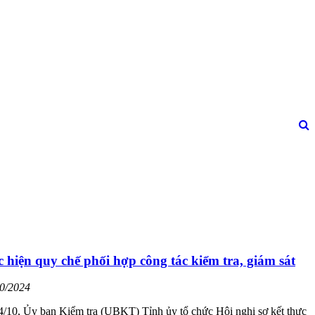
c hiện quy chế phối hợp công tác kiểm tra, giám sát
10/2024
4/10, Ủy ban Kiểm tra (UBKT) Tỉnh ủy tổ chức Hội nghị sơ kết thực