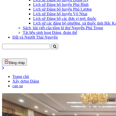
Lịch sử Đảng bộ huyện Phú Bình
Lịch sử Đảng bộ huyện Phú Lương
Lịch sử Đảng bộ huyện Võ Nhai
Lịch sử Đảng bộ các đơn vị trực thuộc
Lịch sử các đảng bộ phường, xã thuộc tỉnh Bắc Kạ
Sách, bài viết của tổng bí thư Nguyễn Phú Trọng
Tài liệu sinh hoạt Đảng, đoàn thể
Đất và Người Thái Nguyên
Đăng nhập
Trang chủ
Xây dựng Đảng
can su