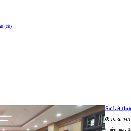
n (cũ)
Sơ kết thự
19:36 04/
Chiều ngày 0