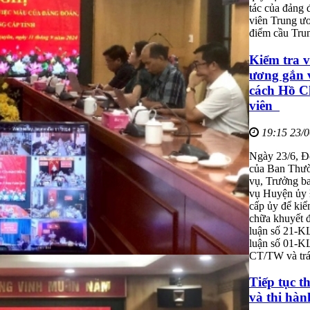
tác của đảng
viên Trung ư
điểm cầu Tru
Kiểm tra v
ương gắn v
cách Hồ C
viên
19:15 23/
Ngày 23/6, Đ
của Ban Thườ
vụ, Trưởng b
vụ Huyện ủy 
cấp ủy để kiể
chữa khuyết đ
luận số 21-K
luận số 01-KL
CT/TW và trá
Tiếp tục t
và thi hàn