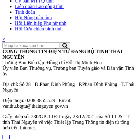
Ủy ban MTTQ tỉnh
Liên đoàn Lao động tỉnh
Tỉnh đoàn
Hội Nông dân tỉnh
Hội Liên hiệp Phụ nữ tỉnh
Hội Cựu chiến binh tỉnh
×
CỔNG THÔNG TIN ĐIỆN TỬ ĐẢNG BỘ TỈNH THÁI
NGUYÊN
Trưởng Ban Biên tập: Đồng chí Đỗ Thị Minh Hoa
Ủy viên Ban Thường vụ, Trưởng ban Tuyên giáo và Dân vận Tỉnh
ủy
Địa chỉ: Số 28 - Đ.Phan Đình Phùng - P.Phan Đình Phùng - T.Thái
Nguyên
Điện thoại: 0208 3855.529 | Email:
vanthu.btgtu@thainguyen.gov.vn
Giấy phép số: 230/GP-TTĐT ngày 23/12/2021 của Sở TT & TT
tỉnh Thái Nguyên về việc Thiết lập Trang Thông tin điện tử tổng
hợp trên Internet.