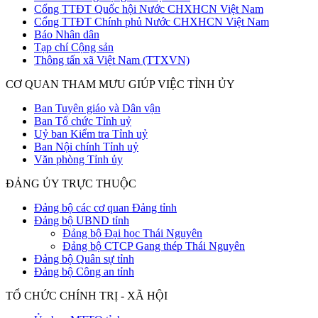
Cổng TTĐT Quốc hội Nước CHXHCN Việt Nam
Cổng TTĐT Chính phủ Nước CHXHCN Việt Nam
Báo Nhân dân
Tạp chí Cộng sản
Thông tấn xã Việt Nam (TTXVN)
CƠ QUAN THAM MƯU GIÚP VIỆC TỈNH ỦY
Ban Tuyên giáo và Dân vận
Ban Tổ chức Tỉnh uỷ
Uỷ ban Kiểm tra Tỉnh uỷ
Ban Nội chính Tỉnh uỷ
Văn phòng Tỉnh ủy
ĐẢNG ỦY TRỰC THUỘC
Đảng bộ các cơ quan Đảng tỉnh
Đảng bộ UBND tỉnh
Đảng bộ Đại học Thái Nguyên
Đảng bộ CTCP Gang thép Thái Nguyên
Đảng bộ Quân sự tỉnh
Đảng bộ Công an tỉnh
TỔ CHỨC CHÍNH TRỊ - XÃ HỘI