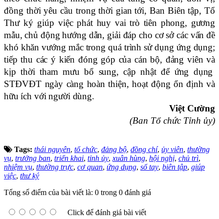
đ
ồng
thời
yêu cầu trong thời gian tới, Ban Biên tập, Tổ
Thư ký giúp việc
phát huy vai trò tiên phong, gương
mẫu, chủ động hướng dẫn, giải đáp cho cơ sở các vấn đề
khó khăn vướng mắc trong quá trình sử dụng
ứng dụng
;
tiếp thu các ý kiến đóng góp của cán bộ, đảng viên
và
kịp thời
tham mưu
bổ sung, cập nhật để ứng dụng
STĐVĐT
ngày càng hoàn thiện, hoạt động ổn định và
hữu ích với người dùng.
Việt Cường
(Ban Tổ chức Tỉnh ủy)
Tags:
thái nguyên
,
tổ chức
,
đảng bộ
,
đồng chí
,
ủy viên
,
thường
vụ
,
trưởng ban
,
triển khai
,
tỉnh ủy
,
xuân hùng
,
hội nghị
,
chủ trì
,
nhiệm vụ
,
thường trực
,
cơ quan
,
ứng dụng
,
sổ tay
,
biên tập
,
giúp
việc
,
thư ký
Tổng số điểm của bài viết là: 0 trong 0 đánh giá
Click để đánh giá bài viết