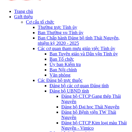
Trang chủ
Giới thiệu
Cơ cấu tổ chức
Thường trực Tỉnh ủy
Ban Thường vụ Tỉnh ủy
Ban Chấp hành Đảng bộ tỉnh Thái Nguyên,
nhiệm kỳ 2020 - 2025
Các cơ quan tham mưu giúp việc Tỉnh ủy
Ban Tuyên giáo và Dân vận Tỉnh ủy
Ban Tổ chức
Ủy ban Kiểm tra
Ban Nội chính
Văn phòng
Các Đảng bộ trực thuộc
Đảng bộ các cơ quan Đảng tỉnh
Đảng bộ UBND tỉnh
Đảng bộ CTCP Gang thép Thái
Nguyên
Đảng bộ Đại học Thái Nguyên
Đảng bộ Bệnh viện TW Thái
Nguyên
Đảng bộ CTCP Kim loại màu Thái
Nguyên - Vimico