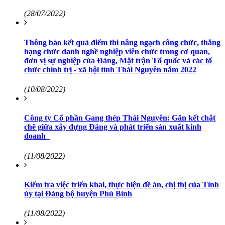
(28/07/2022)
Thông báo kết quả điểm thi nâng ngạch công chức, thăng
hạng chức danh nghề nghiệp viên chức trong cơ quan,
đơn vị sự nghiệp của Đảng, Mặt trận Tổ quốc và các tổ
chức chính trị - xã hội tỉnh Thái Nguyên năm 2022
(10/08/2022)
Công ty Cổ phần Gang thép Thái Nguyên: Gắn kết chặt
chẽ giữa xây dựng Đảng và phát triển sản xuất kinh
doanh
(11/08/2022)
Kiểm tra việc triển khai, thực hiện đề án, chị thị của Tỉnh
ủy tại Đảng bộ huyện Phú Bình
(11/08/2022)