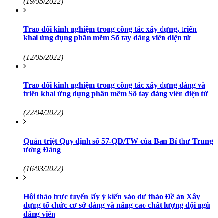
(19/05/2022)
Trao đổi kinh nghiệm trong công tác xây dựng, triển
khai ứng dụng phần mềm Sổ tay đảng viên điện tử
(12/05/2022)
Trao đổi kinh nghiệm trong công tác xây dựng đảng và
triển khai ứng dụng phần mềm Sổ tay đảng viên điện tử
(22/04/2022)
Quán triệt Quy định số 57-QĐ/TW của Ban Bí thư Trung
ương Đảng
(16/03/2022)
Hội thảo trực tuyến lấy ý kiến vào dự thảo Đề án Xây
dựng tổ chức cơ sở đảng và nâng cao chất lượng đội ngũ
đảng viên