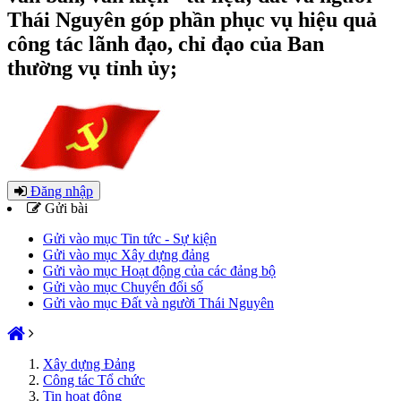
Thái Nguyên góp phần phục vụ hiệu quả
công tác lãnh đạo, chỉ đạo của Ban
thường vụ tỉnh ủy;
Đăng nhập
Gửi bài
Gửi vào mục Tin tức - Sự kiện
Gửi vào mục Xây dựng đảng
Gửi vào mục Hoạt động của các đảng bộ
Gửi vào mục Chuyển đổi số
Gửi vào mục Đất và người Thái Nguyên
Xây dựng Đảng
Công tác Tổ chức
Tin hoạt động