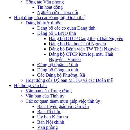
Công tác Văn phòng
Tin hoạt động
Nghiên cứu - Trao đổi
Hoạt động của các Đảng bộ, Đoàn thể
Đảng bộ trực thuộc
Đảng bộ các cơ quan Đảng tỉnh
Đảng bộ UBND tỉnh
Đảng bộ CTCP Gang thép Thái Nguyên
Đảng bộ Đại học Thái Nguyên
Đảng bộ Bệnh viện TW Thái Nguyên
Đảng bộ CTCP Kim loại màu Thái
Nguyên - Vimico
Đảng bộ Quân sự tỉnh
Đảng bộ Công an tỉnh
Các Đảng bộ Phường, Xã
Hoạt động của Uỷ ban MTTQ và các Đoàn thể
Hệ thống văn bản
Văn bản của Trung ương
Văn bản của Tỉnh ủy
Các cơ quan tham mưu giúp việc tỉnh ủy
Ban Tuyên giáo và Dân vận
Ban Tổ chức
Ủy ban Kiểm tra
Ban Nội chính
Văn phòng