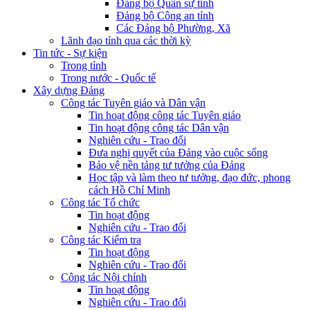
Đảng bộ Quân sự tỉnh
Đảng bộ Công an tỉnh
Các Đảng bộ Phường, Xã
Lãnh đạo tỉnh qua các thời kỳ
Tin tức - Sự kiện
Trong tỉnh
Trong nước - Quốc tế
Xây dựng Đảng
Công tác Tuyên giáo và Dân vận
Tin hoạt động công tác Tuyên giáo
Tin hoạt động công tác Dân vận
Nghiên cứu - Trao đổi
Đưa nghị quyết của Đảng vào cuộc sống
Bảo vệ nền tảng tư tưởng của Đảng
Học tập và làm theo tư tưởng, đạo đức, phong
cách Hồ Chí Minh
Công tác Tổ chức
Tin hoạt động
Nghiên cứu - Trao đổi
Công tác Kiểm tra
Tin hoạt động
Nghiên cứu - Trao đổi
Công tác Nội chính
Tin hoạt động
Nghiên cứu - Trao đổi