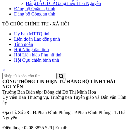
Đảng bộ CTCP Gang thép Thái Nguyên
Đảng bộ Quân sự tỉnh
Đảng bộ Công an tỉnh
TỔ CHỨC CHÍNH TRỊ - XÃ HỘI
Ủy ban MTTQ tỉnh
Liên đoàn Lao động tỉnh
Tỉnh đoàn
Hội Nông dân tỉnh
Hội Liên hiệp Phụ nữ tỉnh
Hội Cựu chiến binh tỉnh
×
CỔNG THÔNG TIN ĐIỆN TỬ ĐẢNG BỘ TỈNH THÁI
NGUYÊN
Trưởng Ban Biên tập: Đồng chí Đỗ Thị Minh Hoa
Ủy viên Ban Thường vụ, Trưởng ban Tuyên giáo và Dân vận Tỉnh
ủy
Địa chỉ: Số 28 - Đ.Phan Đình Phùng - P.Phan Đình Phùng - T.Thái
Nguyên
Điện thoại: 0208 3855.529 | Email: