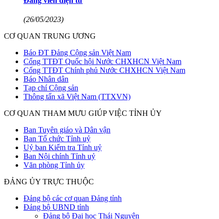
Đảng viên điện tử
(26/05/2023)
CƠ QUAN TRUNG ƯƠNG
Báo ĐT Đảng Cộng sản Việt Nam
Cổng TTĐT Quốc hội Nước CHXHCN Việt Nam
Cổng TTĐT Chính phủ Nước CHXHCN Việt Nam
Báo Nhân dân
Tạp chí Cộng sản
Thông tấn xã Việt Nam (TTXVN)
CƠ QUAN THAM MƯU GIÚP VIỆC TỈNH ỦY
Ban Tuyên giáo và Dân vận
Ban Tổ chức Tỉnh uỷ
Uỷ ban Kiểm tra Tỉnh uỷ
Ban Nội chính Tỉnh uỷ
Văn phòng Tỉnh ủy
ĐẢNG ỦY TRỰC THUỘC
Đảng bộ các cơ quan Đảng tỉnh
Đảng bộ UBND tỉnh
Đảng bộ Đại học Thái Nguyên