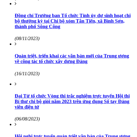
Đồng chí Trưởng ban Tổ chức Tỉnh ủy dự sinh hoạt chi
bộ thường kỳ tại Chi bộ xóm Tân Tiến, xã Bình Sơn,
thành phố Sông Công
(08/11/2023)
Quán triệt, triển khai các văn bản mới của Trung ương
về công tác tổ chức xây dựng Đảng
(16/11/2023)
Đại Từ tổ chức Vòng thi trắc nghiệm trực tuyến Hội thi
Bí thư chi bộ giỏi năm 2023 trên ứng dụng Sổ tay Đảng
viên điện tử
(06/08/2023)
Hội nghị trực tuyến quán triệt văn bản của Trung ương