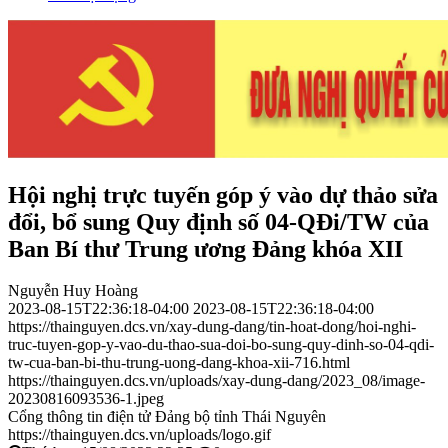
Hội nghị trực tuyến góp ý vào dự thảo sửa
đổi, bổ sung Quy định số 04-QĐi/TW của
Ban Bí thư Trung ương Đảng khóa XII
Nguyễn Huy Hoàng
2023-08-15T22:36:18-04:00
2023-08-15T22:36:18-04:00
https://thainguyen.dcs.vn/xay-dung-dang/tin-hoat-dong/hoi-nghi-
truc-tuyen-gop-y-vao-du-thao-sua-doi-bo-sung-quy-dinh-so-04-qdi-
tw-cua-ban-bi-thu-trung-uong-dang-khoa-xii-716.html
https://thainguyen.dcs.vn/uploads/xay-dung-dang/2023_08/image-
20230816093536-1.jpeg
Cổng thông tin điện tử Đảng bộ tỉnh Thái Nguyên
https://thainguyen.dcs.vn/uploads/logo.gif