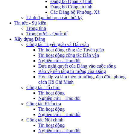
Đảng bộ Quân sự tỉnh
Đảng bộ Công an tỉnh
Các Đảng bộ Phường, Xã
Lãnh đạo tỉnh qua các thời kỳ
Tin tức - Sự kiện
Trong tỉnh
Trong nước - Quốc tế
Xây dựng Đảng
Công tác Tuyên giáo và Dân vận
Tin hoạt động công tác Tuyên giáo
Tin hoạt động công tác Dân vận
Nghiên cứu - Trao đổi
Đưa nghị quyết của Đảng vào cuộc sống
Bảo vệ nền tảng tư tưởng của Đảng
Học tập và làm theo tư tưởng, đạo đức, phong
cách Hồ Chí Minh
Công tác Tổ chức
Tin hoạt động
Nghiên cứu - Trao đổi
Công tác Kiểm tra
Tin hoạt động
Nghiên cứu - Trao đổi
Công tác Nội chính
Tin hoạt động
Nghiên cứu - Trao đổi