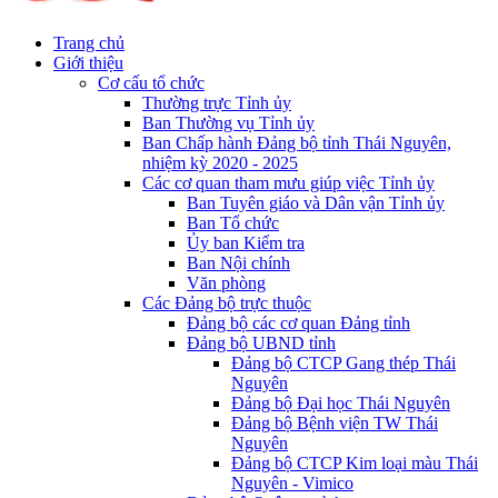
Trang chủ
Giới thiệu
Cơ cấu tổ chức
Thường trực Tỉnh ủy
Ban Thường vụ Tỉnh ủy
Ban Chấp hành Đảng bộ tỉnh Thái Nguyên,
nhiệm kỳ 2020 - 2025
Các cơ quan tham mưu giúp việc Tỉnh ủy
Ban Tuyên giáo và Dân vận Tỉnh ủy
Ban Tổ chức
Ủy ban Kiểm tra
Ban Nội chính
Văn phòng
Các Đảng bộ trực thuộc
Đảng bộ các cơ quan Đảng tỉnh
Đảng bộ UBND tỉnh
Đảng bộ CTCP Gang thép Thái
Nguyên
Đảng bộ Đại học Thái Nguyên
Đảng bộ Bệnh viện TW Thái
Nguyên
Đảng bộ CTCP Kim loại màu Thái
Nguyên - Vimico