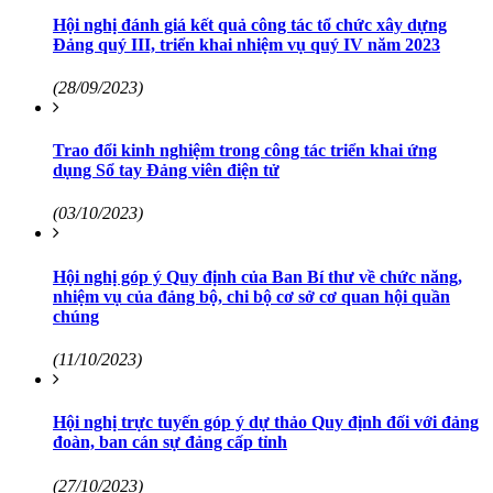
Hội nghị đánh giá kết quả công tác tổ chức xây dựng
Đảng quý III, triển khai nhiệm vụ quý IV năm 2023
(28/09/2023)
Trao đổi kinh nghiệm trong công tác triển khai ứng
dụng Sổ tay Đảng viên điện tử
(03/10/2023)
Hội nghị góp ý Quy định của Ban Bí thư về chức năng,
nhiệm vụ của đảng bộ, chi bộ cơ sở cơ quan hội quần
chúng
(11/10/2023)
Hội nghị trực tuyến góp ý dự thảo Quy định đối với đảng
đoàn, ban cán sự đảng cấp tỉnh
(27/10/2023)