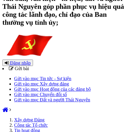
Thái Nguyên góp phần phục vụ hiệu quả
công tác lãnh đạo, chỉ đạo của Ban
thường vụ tỉnh ủy;
Đăng nhập
Gửi bài
Gửi vào mục Tin tức - Sự kiện
Gửi vào mục Xây dựng đảng
Gửi vào mục Hoạt động của các đảng bộ
Gửi vào mục Chuyển đổi số
Gửi vào mục Đất và người Thái Nguyên
Xây dựng Đảng
Công tác Tổ chức
Tin hoạt động