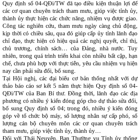
Quy định số 04-QĐi/TW đã tạo điều kiện thuận lợi để
các cơ quan chuyên trách tham mưu, giúp việc tỉnh ủy,
thành ủy thực hiện các chức năng, nhiệm vụ được giao.
Công tác nghiên cứu, tham mưu ngày càng chủ động,
kịp thời có chiều sâu, qua đó giúp cấp ủy tỉnh lãnh đạo
chỉ đạo, thực hiện có hiệu quả các nghị quyết, chỉ thị,
chủ trương, chính sách… của Đảng, nhà nước. Tuy
nhiên, trong quá trình triển khai còn nhiều bất cập, hạn
chế, chưa phù hợp với thực tiễn, yêu cầu nhiệm vụ hiện
nay cần phải sửa đổi, bổ sung.
Tại Hội nghị, các đại biểu cơ bản thống nhất với dự
thảo báo cáo sơ kết 5 năm thực hiện Quy định số 04-
QĐi/TW của Ban Bí thư. Đồng thời, lãnh đạo các địa
phương có nhiều ý kiến đóng góp cho dự thảo sửa đổi,
bổ sung Quy định số 04; trong đó, nhiều ý kiến đóng
góp về tổ chức bộ máy, số lượng nhân sự cấp phó, số
lượng cán bộ chuyên môn các cơ quan chuyên trách
tham mưu, giúp việc tỉnh ủy, thành ủy…
Đối với Thái Nguyên, Ban Thường vụ Tỉnh ủy thống