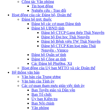
Công tác Văn phòng
Tin hoạt động
Nghiên cứu - Trao đổi
Hoạt động của các Đảng bộ, Đoàn thể
Đảng bộ trực thuộc
Đảng bộ các cơ quan Đảng tỉnh
Đảng bộ UBND tỉnh
Đảng bộ CTCP Gang thép Thái Nguyên
Đảng bộ Đại học Thái Nguyên
Đảng bộ Bệnh viện TW Thái Nguyên
Đảng bộ CTCP Kim loại màu Thái
Nguyên - Vimico
Đảng bộ Quân sự tỉnh
Đảng bộ Công an tỉnh
Các Đảng bộ Phường, Xã
Hoạt động của Uỷ ban MTTQ và các Đoàn thể
Hệ thống văn bản
Văn bản của Trung ương
Văn bản của Tỉnh ủy
Các cơ quan tham mưu giúp việc tỉnh ủy
Ban Tuyên giáo và Dân vận
Ban Tổ chức
Ủy ban Kiểm tra
Ban Nội chính
Văn phòng