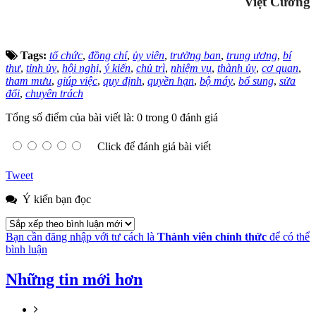
Việt Cường
Tags:
tổ chức
,
đồng chí
,
ủy viên
,
trưởng ban
,
trung ương
,
bí
thư
,
tỉnh ủy
,
hội nghị
,
ý kiến
,
chủ trì
,
nhiệm vụ
,
thành ủy
,
cơ quan
,
tham mưu
,
giúp việc
,
quy định
,
quyền hạn
,
bộ máy
,
bổ sung
,
sửa
đổi
,
chuyên trách
Tổng số điểm của bài viết là: 0 trong 0 đánh giá
Click để đánh giá bài viết
Tweet
Ý kiến bạn đọc
Bạn cần đăng nhập với tư cách là
Thành viên chính thức
để có thể
bình luận
Những tin mới hơn