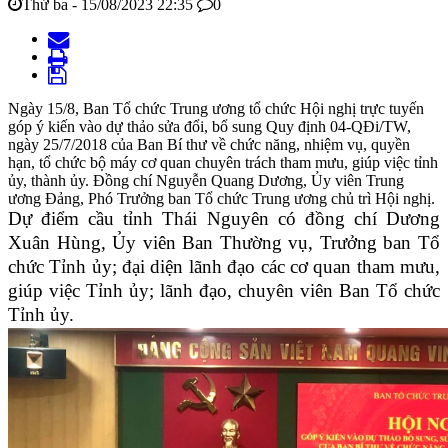
Thứ ba - 15/08/2023 22:35
0
Ngày 15/8, Ban Tổ chức Trung ương tổ chức Hội nghị trực tuyến
góp ý kiến vào dự thảo sửa đổi, bổ sung Quy định 04-QĐi/TW,
ngày 25/7/2018 của Ban Bí thư về chức năng, nhiệm vụ, quyền
hạn, tổ chức bộ máy cơ quan chuyên trách tham mưu, giúp việc tỉnh
ủy, thành ủy. Đồng chí Nguyễn Quang Dương, Ủy viên Trung
ương Đảng, Phó Trưởng ban Tổ chức Trung ương chủ trì Hội nghị.
Dự điểm cầu tỉnh Thái Nguyên có đồng chí Dương
Xuân Hùng, Ủy viên Ban Thường vụ, Trưởng ban Tổ
chức Tỉnh ủy; đại diện lãnh đạo các cơ quan tham mưu,
giúp việc Tỉnh ủy; lãnh đạo, chuyên viên Ban Tổ chức
Tỉnh ủy.