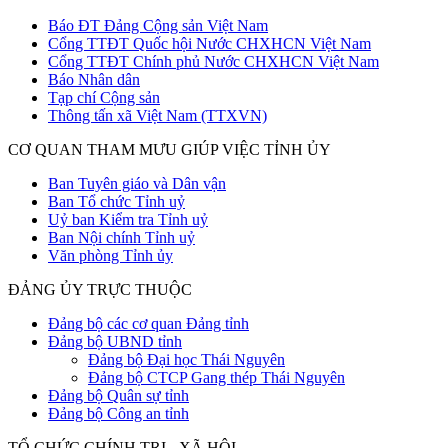
Báo ĐT Đảng Cộng sản Việt Nam
Cổng TTĐT Quốc hội Nước CHXHCN Việt Nam
Cổng TTĐT Chính phủ Nước CHXHCN Việt Nam
Báo Nhân dân
Tạp chí Cộng sản
Thông tấn xã Việt Nam (TTXVN)
CƠ QUAN THAM MƯU GIÚP VIỆC TỈNH ỦY
Ban Tuyên giáo và Dân vận
Ban Tổ chức Tỉnh uỷ
Uỷ ban Kiểm tra Tỉnh uỷ
Ban Nội chính Tỉnh uỷ
Văn phòng Tỉnh ủy
ĐẢNG ỦY TRỰC THUỘC
Đảng bộ các cơ quan Đảng tỉnh
Đảng bộ UBND tỉnh
Đảng bộ Đại học Thái Nguyên
Đảng bộ CTCP Gang thép Thái Nguyên
Đảng bộ Quân sự tỉnh
Đảng bộ Công an tỉnh
TỔ CHỨC CHÍNH TRỊ - XÃ HỘI