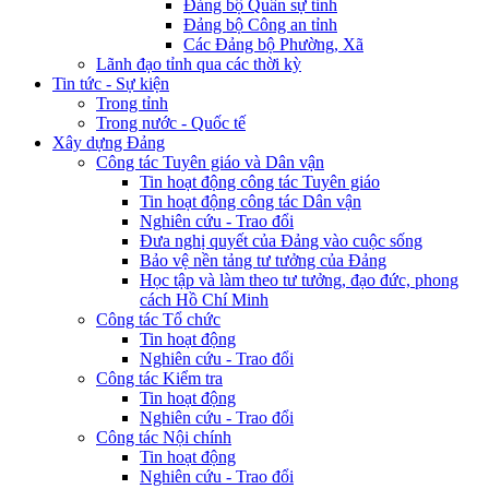
Đảng bộ Quân sự tỉnh
Đảng bộ Công an tỉnh
Các Đảng bộ Phường, Xã
Lãnh đạo tỉnh qua các thời kỳ
Tin tức - Sự kiện
Trong tỉnh
Trong nước - Quốc tế
Xây dựng Đảng
Công tác Tuyên giáo và Dân vận
Tin hoạt động công tác Tuyên giáo
Tin hoạt động công tác Dân vận
Nghiên cứu - Trao đổi
Đưa nghị quyết của Đảng vào cuộc sống
Bảo vệ nền tảng tư tưởng của Đảng
Học tập và làm theo tư tưởng, đạo đức, phong
cách Hồ Chí Minh
Công tác Tổ chức
Tin hoạt động
Nghiên cứu - Trao đổi
Công tác Kiểm tra
Tin hoạt động
Nghiên cứu - Trao đổi
Công tác Nội chính
Tin hoạt động
Nghiên cứu - Trao đổi