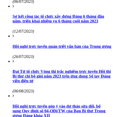
(06/07/2023)
Sơ kết công tác tổ chức xây dựng Đảng 6 tháng đầu
năm, triển khai nhiệm vụ 6 tháng cuối năm 2023
(12/07/2023)
Hội nghị trực tuyến quán triệt văn bản của Trung ương
(26/07/2023)
Đại Từ tổ chức Vòng thi trắc nghiệm trực tuyến Hội thi
Bí thư chi bộ giỏi năm 2023 trên ứng dụng Sổ tay Đảng
viên điện tử
(06/08/2023)
Hội nghị trực tuyến góp ý vào dự thảo sửa đổi, bổ
sung Quy định số 04-QĐi/TW của Ban Bí thư Trung
ương Đảng khóa XII