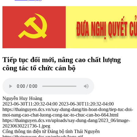
Tiếp tục đổi mới, nâng cao chất lượng
công tác tổ chức cán bộ
Nguyễn Huy Hoàng
2023-06-30T11:20:32-04:00
2023-06-30T11:20:32-04:00
https://thainguyen.dcs.vn/xay-dung-dang/tin-hoat-dong/tiep-tuc-doi-
moi-nang-cao-chat-luong-cong-tac-to-chuc-can-bo-664.html
https://thainguyen.dcs.vn/uploads/xay-dung-dang/2023_06/image-
20230630221736-1.jpeg
Cổng thông tin điện tử Đảng bộ tỉnh Thái Nguyên
https://thainguyen.dcs.vn/uploads/logo.gif