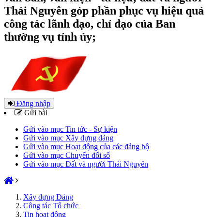
Thái Nguyên góp phần phục vụ hiệu quả
công tác lãnh đạo, chỉ đạo của Ban
thường vụ tỉnh ủy;
Đăng nhập
Gửi bài
Gửi vào mục Tin tức - Sự kiện
Gửi vào mục Xây dựng đảng
Gửi vào mục Hoạt động của các đảng bộ
Gửi vào mục Chuyển đổi số
Gửi vào mục Đất và người Thái Nguyên
Xây dựng Đảng
Công tác Tổ chức
Tin hoạt động