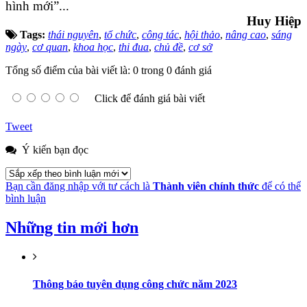
hình mới”...
Huy Hiệp
Tags:
thái nguyên
,
tổ chức
,
công tác
,
hội thảo
,
nâng cao
,
sáng
ngày
,
cơ quan
,
khoa học
,
thi đua
,
chủ đề
,
cơ sở
Tổng số điểm của bài viết là: 0 trong 0 đánh giá
Click để đánh giá bài viết
Tweet
Ý kiến bạn đọc
Bạn cần đăng nhập với tư cách là
Thành viên chính thức
để có thể
bình luận
Những tin mới hơn
Thông báo tuyên dụng công chức năm 2023