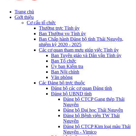
Trang chủ
Giới thiệu
Cơ cấu tổ chức
Thường trực Tỉnh ủy
Ban Thường vụ Tỉnh ủy
Ban Chấp hành Đảng bộ tỉnh Thái Nguyên,
nhiệm kỳ 2020 - 2025
Các cơ quan tham mưu giúp việc Tỉnh ủy
Ban Tuyên giáo và Dân vận Tỉnh ủy
Ban Tổ chức
Ủy ban Kiểm tra
Ban Nội chính
Văn phòng
Các Đảng bộ trực thuộc
Đảng bộ các cơ quan Đảng tỉnh
Đảng bộ UBND tỉnh
Đảng bộ CTCP Gang thép Thái
Nguyên
Đảng bộ Đại học Thái Nguyên
Đảng bộ Bệnh viện TW Thái
Nguyên
Đảng bộ CTCP Kim loại màu Thái
Nguyên - Vimico