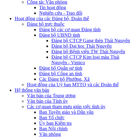
Công tác Văn phòng
Tin hoạt động
Nghiên cứu - Trao đổi
Hoạt động của các Đảng bộ, Đoàn thể
Đảng bộ trực thuộc
Đảng bộ các cơ quan Đảng tỉnh
Đảng bộ UBND tỉnh
Đảng bộ CTCP Gang thép Thái Nguyên
Đảng bộ Đại học Thái Nguyên
Đảng bộ Bệnh viện TW Thái Nguyên
Đảng bộ CTCP Kim loại màu Thái
Nguyên - Vimico
Đảng bộ Quân sự tỉnh
Đảng bộ Công an tỉnh
Các Đảng bộ Phường, Xã
Hoạt động của Uỷ ban MTTQ và các Đoàn thể
Hệ thống văn bản
Văn bản của Trung ương
Văn bản của Tỉnh ủy
Các cơ quan tham mưu giúp việc tỉnh ủy
Ban Tuyên giáo và Dân vận
Ban Tổ chức
Ủy ban Kiểm tra
Ban Nội chính
Văn phòng