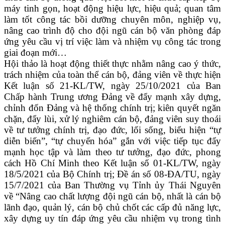
máy tinh gọn, hoạt động hiệu lực, hiệu quả; quan tâm
làm tốt công tác bồi dưỡng chuyên môn, nghiệp vụ,
nâng cao trình độ cho đội ngũ cán bộ văn phòng đáp
ứng yêu cầu vị trí việc làm và nhiệm vụ công tác trong
giai đoạn mới…
Hội thảo là hoạt động thiết thực nhằm nâng cao ý thức,
trách nhiệm của toàn thể cán bộ, đảng viên về thực hiện
Kết luận số 21-KL/TW, ngày 25/10/2021 của Ban
Chấp hành Trung ương Đảng về đẩy mạnh xây dựng,
chỉnh đốn Đảng và hệ thống chính trị; kiên quyết ngăn
chặn, đẩy lùi, xử lý nghiêm cán bộ, đảng viên suy thoái
về tư tưởng chính trị, đạo đức, lối sống, biểu hiện “tự
diễn biến”, “tự chuyển hóa” gắn với việc tiếp tục đẩy
mạnh học tập và làm theo tư tưởng, đạo đức, phong
cách Hồ Chí Minh theo Kết luận số 01-KL/TW, ngày
18/5/2021 của Bộ Chính trị; Đề án số 08-ĐA/TU, ngày
15/7/2021 của Ban Thường vụ Tỉnh ủy Thái Nguyên
về “Nâng cao chất lượng đội ngũ cán bộ, nhất là cán bộ
lãnh đạo, quản lý, cán bộ chủ chốt các cấp đủ năng lực,
xây dựng uy tín đáp ứng yêu cầu nhiệm vụ trong tình