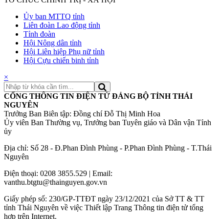
Ủy ban MTTQ tỉnh
Liên đoàn Lao động tỉnh
Tỉnh đoàn
Hội Nông dân tỉnh
Hội Liên hiệp Phụ nữ tỉnh
Hội Cựu chiến binh tỉnh
×
CỔNG THÔNG TIN ĐIỆN TỬ ĐẢNG BỘ TỈNH THÁI
NGUYÊN
Trưởng Ban Biên tập: Đồng chí Đỗ Thị Minh Hoa
Ủy viên Ban Thường vụ, Trưởng ban Tuyên giáo và Dân vận Tỉnh
ủy
Địa chỉ: Số 28 - Đ.Phan Đình Phùng - P.Phan Đình Phùng - T.Thái
Nguyên
Điện thoại: 0208 3855.529 | Email:
vanthu.btgtu@thainguyen.gov.vn
Giấy phép số: 230/GP-TTĐT ngày 23/12/2021 của Sở TT & TT
tỉnh Thái Nguyên về việc Thiết lập Trang Thông tin điện tử tổng
hợp trên Internet.