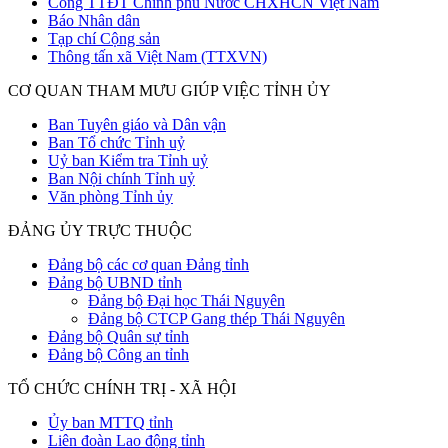
Cổng TTĐT Chính phủ Nước CHXHCN Việt Nam
Báo Nhân dân
Tạp chí Cộng sản
Thông tấn xã Việt Nam (TTXVN)
CƠ QUAN THAM MƯU GIÚP VIỆC TỈNH ỦY
Ban Tuyên giáo và Dân vận
Ban Tổ chức Tỉnh uỷ
Uỷ ban Kiểm tra Tỉnh uỷ
Ban Nội chính Tỉnh uỷ
Văn phòng Tỉnh ủy
ĐẢNG ỦY TRỰC THUỘC
Đảng bộ các cơ quan Đảng tỉnh
Đảng bộ UBND tỉnh
Đảng bộ Đại học Thái Nguyên
Đảng bộ CTCP Gang thép Thái Nguyên
Đảng bộ Quân sự tỉnh
Đảng bộ Công an tỉnh
TỔ CHỨC CHÍNH TRỊ - XÃ HỘI
Ủy ban MTTQ tỉnh
Liên đoàn Lao động tỉnh