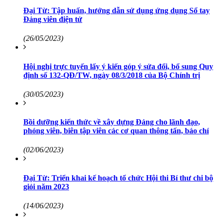
Đại Từ: Tập huấn, hướng dẫn sử dụng ứng dụng Sổ tay
Đảng viên điện tử
(26/05/2023)
Hội nghị trực tuyến lấy ý kiến góp ý sửa đổi, bổ sung Quy
định số 132-QĐ/TW, ngày 08/3/2018 của Bộ Chính trị
(30/05/2023)
Bồi dưỡng kiến thức về xây dựng Đảng cho lãnh đạo,
phóng viên, biên tập viên các cơ quan thông tấn, báo chí
(02/06/2023)
Đại Từ: Triển khai kế hoạch tổ chức Hội thi Bí thư chi bộ
giỏi năm 2023
(14/06/2023)