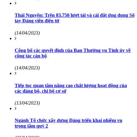
Thái Nguyên: Trên 83.750 lượt tải và cài đặt ứng dụng Sổ
tay Đảng viên điện tử
(14/04/2023)
Công bố các quyết định của Ban Thường vụ Tỉnh ủy về
công tác cán bộ
(14/04/2023)
Tiếp tục quan tâm nâng cao chất lượng hoạt động của
các đảng bộ, chi bộ cơ sở
(13/04/2023)
Ngành Tổ chức xây dựng Đảng triển khai nhiệm vụ
trọng tâm quý 2