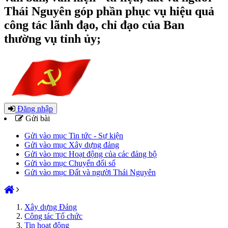
Thái Nguyên góp phần phục vụ hiệu quả
công tác lãnh đạo, chỉ đạo của Ban
thường vụ tỉnh ủy;
Đăng nhập
Gửi bài
Gửi vào mục Tin tức - Sự kiện
Gửi vào mục Xây dựng đảng
Gửi vào mục Hoạt động của các đảng bộ
Gửi vào mục Chuyển đổi số
Gửi vào mục Đất và người Thái Nguyên
Xây dựng Đảng
Công tác Tổ chức
Tin hoạt động