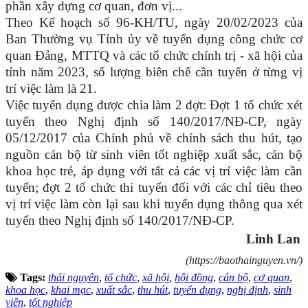
phần xây dựng cơ quan, đơn vị...
Theo Kế hoạch số 96-KH/TU, ngày 20/02/2023 của
Ban Thường vụ Tỉnh ủy về tuyển dụng công chức cơ
quan Đảng, MTTQ và các tổ chức chính trị - xã hội của
tỉnh năm 2023, số lượng biên chế cần tuyển ở từng vị
trí việc làm là 21.
Việc tuyển dụng được chia làm 2 đợt: Đợt 1 tổ chức xét
tuyển theo Nghị định số 140/2017/NĐ-CP, ngày
05/12/2017 của Chính phủ về chính sách thu hút, tạo
nguồn cán bộ từ sinh viên tốt nghiệp xuất sắc, cán bộ
khoa học trẻ, áp dụng với tất cả các vị trí việc làm cần
tuyển; đợt 2 tổ chức thi tuyển đối với các chỉ tiêu theo
vị trí việc làm còn lại sau khi tuyển dụng thông qua xét
tuyển theo Nghị định số 140/2017/NĐ-CP.
Linh Lan
(https://baothainguyen.vn/)
Tags:
thái nguyên
,
tổ chức
,
xã hội
,
hội đồng
,
cán bộ
,
cơ quan
,
khoa học
,
khai mạc
,
xuất sắc
,
thu hút
,
tuyển dụng
,
nghị định
,
sinh
viên
,
tốt nghiệp