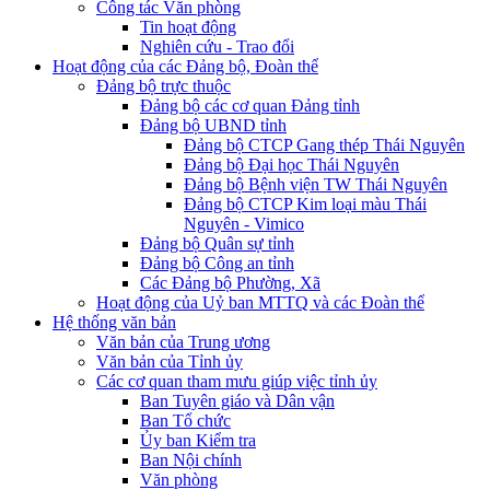
Công tác Văn phòng
Tin hoạt động
Nghiên cứu - Trao đổi
Hoạt động của các Đảng bộ, Đoàn thể
Đảng bộ trực thuộc
Đảng bộ các cơ quan Đảng tỉnh
Đảng bộ UBND tỉnh
Đảng bộ CTCP Gang thép Thái Nguyên
Đảng bộ Đại học Thái Nguyên
Đảng bộ Bệnh viện TW Thái Nguyên
Đảng bộ CTCP Kim loại màu Thái
Nguyên - Vimico
Đảng bộ Quân sự tỉnh
Đảng bộ Công an tỉnh
Các Đảng bộ Phường, Xã
Hoạt động của Uỷ ban MTTQ và các Đoàn thể
Hệ thống văn bản
Văn bản của Trung ương
Văn bản của Tỉnh ủy
Các cơ quan tham mưu giúp việc tỉnh ủy
Ban Tuyên giáo và Dân vận
Ban Tổ chức
Ủy ban Kiểm tra
Ban Nội chính
Văn phòng