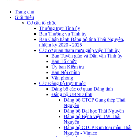
Trang chủ
Giới thiệu
Cơ cấu tổ chức
Thường trực Tỉnh ủy
Ban Thường vụ Tỉnh ủy
Ban Chấp hành Đảng bộ tỉnh Thái Nguyên,
nhiệm kỳ 2020 - 2025
Các cơ quan tham mưu giúp việc Tỉnh ủy
Ban Tuyên giáo và Dân vận Tỉnh ủy
Ban Tổ chức
Ủy ban Kiểm tra
Ban Nội chính
Văn phòng
Các Đảng bộ trực thuộc
Đảng bộ các cơ quan Đảng tỉnh
Đảng bộ UBND tỉnh
Đảng bộ CTCP Gang thép Thái
Nguyên
Đảng bộ Đại học Thái Nguyên
Đảng bộ Bệnh viện TW Thái
Nguyên
Đảng bộ CTCP Kim loại màu Thái
Nguyên - Vimico