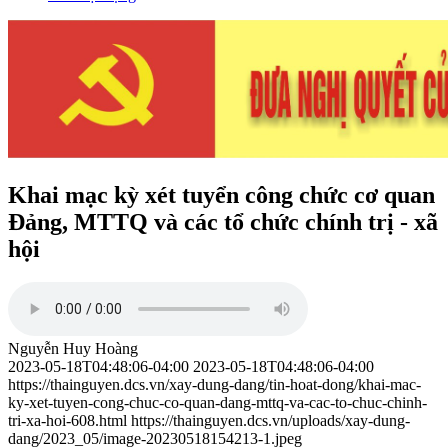
Khai mạc kỳ xét tuyển công chức cơ quan
Đảng, MTTQ và các tổ chức chính trị - xã
hội
Nguyễn Huy Hoàng
2023-05-18T04:48:06-04:00
2023-05-18T04:48:06-04:00
https://thainguyen.dcs.vn/xay-dung-dang/tin-hoat-dong/khai-mac-
ky-xet-tuyen-cong-chuc-co-quan-dang-mttq-va-cac-to-chuc-chinh-
tri-xa-hoi-608.html
https://thainguyen.dcs.vn/uploads/xay-dung-
dang/2023_05/image-20230518154213-1.jpeg