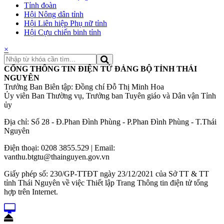
Tỉnh đoàn
Hội Nông dân tỉnh
Hội Liên hiệp Phụ nữ tỉnh
Hội Cựu chiến binh tỉnh
×
CỔNG THÔNG TIN ĐIỆN TỬ ĐẢNG BỘ TỈNH THÁI
NGUYÊN
Trưởng Ban Biên tập: Đồng chí Đỗ Thị Minh Hoa
Ủy viên Ban Thường vụ, Trưởng ban Tuyên giáo và Dân vận Tỉnh
ủy
Địa chỉ: Số 28 - Đ.Phan Đình Phùng - P.Phan Đình Phùng - T.Thái
Nguyên
Điện thoại: 0208 3855.529 | Email:
vanthu.btgtu@thainguyen.gov.vn
Giấy phép số: 230/GP-TTĐT ngày 23/12/2021 của Sở TT & TT
tỉnh Thái Nguyên về việc Thiết lập Trang Thông tin điện tử tổng
hợp trên Internet.