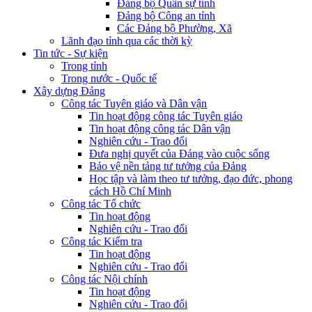
Đảng bộ Quân sự tỉnh
Đảng bộ Công an tỉnh
Các Đảng bộ Phường, Xã
Lãnh đạo tỉnh qua các thời kỳ
Tin tức - Sự kiện
Trong tỉnh
Trong nước - Quốc tế
Xây dựng Đảng
Công tác Tuyên giáo và Dân vận
Tin hoạt động công tác Tuyên giáo
Tin hoạt động công tác Dân vận
Nghiên cứu - Trao đổi
Đưa nghị quyết của Đảng vào cuộc sống
Bảo vệ nền tảng tư tưởng của Đảng
Học tập và làm theo tư tưởng, đạo đức, phong
cách Hồ Chí Minh
Công tác Tổ chức
Tin hoạt động
Nghiên cứu - Trao đổi
Công tác Kiểm tra
Tin hoạt động
Nghiên cứu - Trao đổi
Công tác Nội chính
Tin hoạt động
Nghiên cứu - Trao đổi