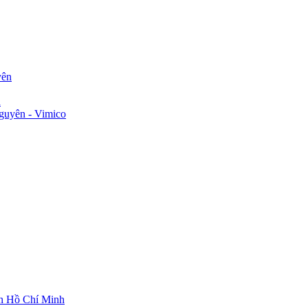
yên
n
guyên - Vimico
ch Hồ Chí Minh