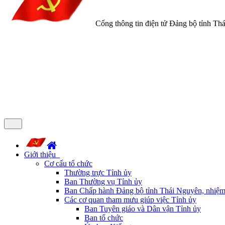
Cổng thông tin điện tử Đảng bộ tỉnh Th
Giới thiệu
Cơ cấu tổ chức
Thường trực Tỉnh ủy
Ban Thường vụ Tỉnh ủy
Ban Chấp hành Đảng bộ tỉnh Thái Nguyên, nhiệm
Các cơ quan tham mưu giúp việc Tỉnh ủy
Ban Tuyên giáo và Dân vận Tỉnh ủy
Ban tổ chức