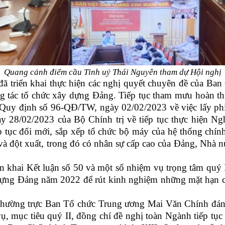
Quang cảnh điểm cầu Tỉnh uỷ Thái Nguyên tham dự Hội nghị
 triển khai thực hiện các nghị quyết chuyên đề của Ba
ng tác tổ chức xây dựng Đảng. Tiếp tục tham mưu hoàn thi
 Quy định số 96-QĐ/TW, ngày 02/02/2023 về việc lấy phi
gày 28/02/2023 của Bộ Chính trị về tiếp tục thực hiện
ục đổi mới, sắp xếp tổ chức bộ máy của hệ thống chính t
à đột xuất, trong đó có nhân sự cấp cao của Đảng, Nhà nư
ển khai Kết luận số 50 và một số nhiệm vụ trọng tâm quý 
dựng Đảng năm 2022 để rút kinh nghiệm những mặt hạn chế
Thường trực Ban Tổ chức Trung ương Mai Văn Chính đánh
, mục tiêu quý II, đồng chí đề nghị toàn Ngành tiếp tục