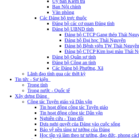
Ủy ban Kiểm tra
Ban Nội chính
Văn phòng
Các Đảng bộ trực thuộc
Đảng bộ các cơ quan Đảng tỉnh
Đảng bộ UBND tỉnh
Đảng bộ CTCP Gang thép Thái Ngu
Đảng bộ Đại học Thái Nguyên
Đảng bộ Bệnh viện TW Thái Nguyê
Đảng bộ CTCP Kim loại màu Thái N
Đảng bộ Quân sự tỉnh
Đảng bộ Công an tỉnh
Các Đảng bộ Phường, Xã
Lãnh đạo tỉnh qua các thời kỳ
Tin tức - Sự kiện
Trong tỉnh
Trong nước - Quốc tế
Xây dựng Đảng
Công tác Tuyên giáo và Dân vận
Tin hoạt động công tác Tuyên giáo
Tin hoạt động công tác Dân vận
Nghiên cứu - Trao đổi
Đưa nghị quyết của Đảng vào cuộc sống
Bảo vệ nền tảng tư tưởng của Đảng
Học tập và làm theo tư tưởng, đạo đức, phong cá