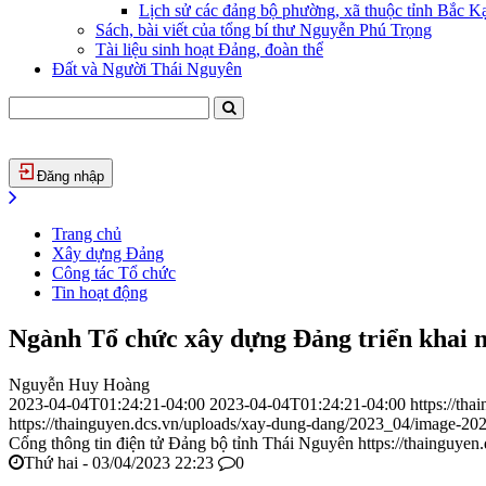
Lịch sử các đảng bộ phường, xã thuộc tỉnh Bắc Kạ
Sách, bài viết của tổng bí thư Nguyễn Phú Trọng
Tài liệu sinh hoạt Đảng, đoàn thể
Đất và Người Thái Nguyên
Đăng nhập
Trang chủ
Xây dựng Đảng
Công tác Tổ chức
Tin hoạt động
Ngành Tổ chức xây dựng Đảng triển khai 
Nguyễn Huy Hoàng
2023-04-04T01:24:21-04:00
2023-04-04T01:24:21-04:00
https://th
https://thainguyen.dcs.vn/uploads/xay-dung-dang/2023_04/image-2
Cổng thông tin điện tử Đảng bộ tỉnh Thái Nguyên
https://thainguyen
Thứ hai - 03/04/2023 22:23
0