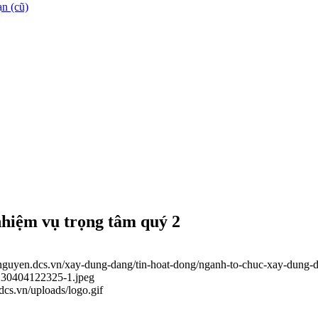
n (cũ)
nhiệm vụ trọng tâm quý 2
ainguyen.dcs.vn/xay-dung-dang/tin-hoat-dong/nganh-to-chuc-xay-dung-
0230404122325-1.jpeg
.dcs.vn/uploads/logo.gif