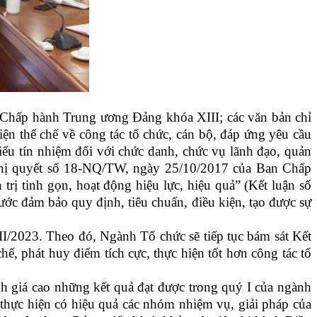
n Chấp hành Trung ương Đảng khóa XIII; các văn bản chỉ
ện thể chế về công tác tổ chức, cán bộ, đáp ứng yêu cầu
ếu tín nhiệm đối với chức danh, chức vụ lãnh đạo, quản
 Nghị quyết số 18-NQ/TW, ngày 25/10/2017 của Ban Chấp
rị tinh gọn, hoạt động hiệu lực, hiệu quả” (Kết luận số
ớc đảm bảo quy định, tiêu chuẩn, điều kiện, tạo được sự
II/2023. Theo đó, Ngành Tổ chức sẽ tiếp tục bám sát Kết
, phát huy điểm tích cực, thực hiện tốt hơn công tác tổ
 giá cao những kết quả đạt được trong quý I của ngành
 thực hiện có hiệu quả các nhóm nhiệm vụ, giải pháp của