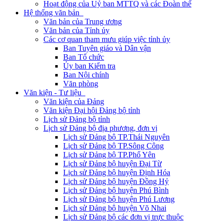
Hoạt động của Uỷ ban MTTQ và các Đoàn thể
Hệ thống văn bản
Văn bản của Trung ương
Văn bản của Tỉnh ủy
Các cơ quan tham mưu giúp việc tỉnh ủy
Ban Tuyên giáo và Dân vận
Ban Tổ chức
Ủy ban Kiểm tra
Ban Nội chính
Văn phòng
Văn kiện - Tư liệu
Văn kiện của Đảng
Văn kiện Đại hội Đảng bộ tỉnh
Lịch sử Đảng bộ tỉnh
Lịch sử Đảng bộ địa phương, đơn vị
Lịch sử Đảng bộ TP.Thái Nguyên
Lịch sử Đảng bộ TP.Sông Công
Lịch sử Đảng bộ TP.Phổ Yên
Lịch sử Đảng bộ huyện Đại Từ
Lịch sử Đảng bộ huyện Định Hóa
Lịch sử Đảng bộ huyện Đồng Hỷ
Lịch sử Đảng bộ huyện Phú Bình
Lịch sử Đảng bộ huyện Phú Lương
Lịch sử Đảng bộ huyện Võ Nhai
Lịch sử Đảng bộ các đơn vị trực thuộc