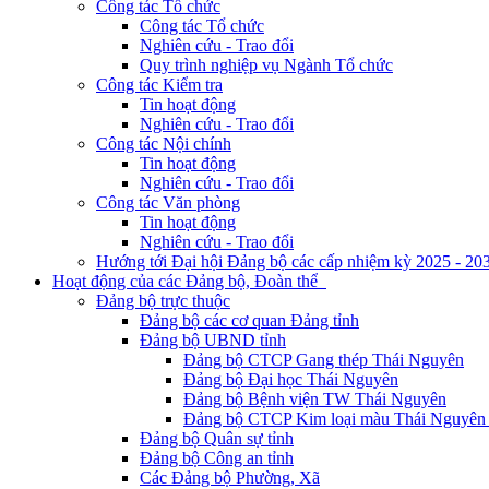
Công tác Tổ chức
Công tác Tổ chức
Nghiên cứu - Trao đổi
Quy trình nghiệp vụ Ngành Tổ chức
Công tác Kiểm tra
Tin hoạt động
Nghiên cứu - Trao đổi
Công tác Nội chính
Tin hoạt động
Nghiên cứu - Trao đổi
Công tác Văn phòng
Tin hoạt động
Nghiên cứu - Trao đổi
Hướng tới Đại hội Đảng bộ các cấp nhiệm kỳ 2025 - 20
Hoạt động của các Đảng bộ, Đoàn thể
Đảng bộ trực thuộc
Đảng bộ các cơ quan Đảng tỉnh
Đảng bộ UBND tỉnh
Đảng bộ CTCP Gang thép Thái Nguyên
Đảng bộ Đại học Thái Nguyên
Đảng bộ Bệnh viện TW Thái Nguyên
Đảng bộ CTCP Kim loại màu Thái Nguyên 
Đảng bộ Quân sự tỉnh
Đảng bộ Công an tỉnh
Các Đảng bộ Phường, Xã