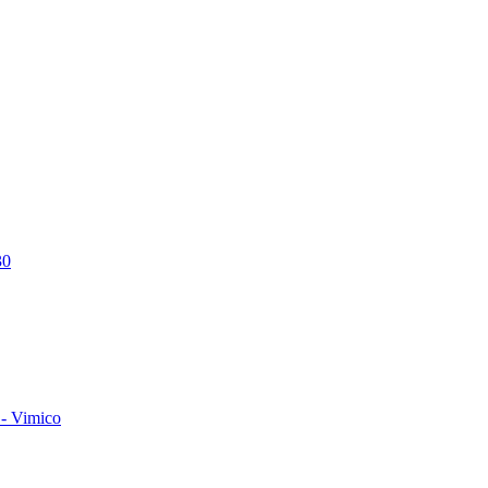
30
- Vimico