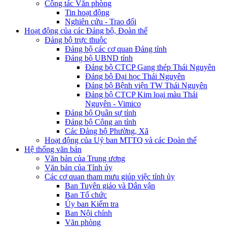
Công tác Văn phòng
Tin hoạt động
Nghiên cứu - Trao đổi
Hoạt động của các Đảng bộ, Đoàn thể
Đảng bộ trực thuộc
Đảng bộ các cơ quan Đảng tỉnh
Đảng bộ UBND tỉnh
Đảng bộ CTCP Gang thép Thái Nguyên
Đảng bộ Đại học Thái Nguyên
Đảng bộ Bệnh viện TW Thái Nguyên
Đảng bộ CTCP Kim loại màu Thái
Nguyên - Vimico
Đảng bộ Quân sự tỉnh
Đảng bộ Công an tỉnh
Các Đảng bộ Phường, Xã
Hoạt động của Uỷ ban MTTQ và các Đoàn thể
Hệ thống văn bản
Văn bản của Trung ương
Văn bản của Tỉnh ủy
Các cơ quan tham mưu giúp việc tỉnh ủy
Ban Tuyên giáo và Dân vận
Ban Tổ chức
Ủy ban Kiểm tra
Ban Nội chính
Văn phòng