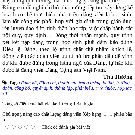
xây dựng quê hương, đất nước ngày càng giàu đẹp.
Đồng chí đề nghị
chi bộ nhà trường tiếp tục xây dựng kế
hoạch cụ thể thực hiện phát triển đảng viên là học sinh;
làm tốt công tác phối hợp với gia đình trong giáo dục,
rèn luyện đạo đức, tinh thần học tập, việc chấp hành các
nội quy, quy định… Đồng thời nhấn mạnh, quy trình
xét kết nạp đảng trong học sinh phải đảm bảo đúng
Điều lệ Đảng, theo lộ trình chặt chẽ nhằm khích lệ,
động viên các đoàn viên ưu tú nỗ lực phấn đấu để vinh
dự khi được đứng trong hàng ngũ của Đảng, tự hào khi
được là đảng viên Đảng Cộng sản Việt Nam.
Thu Hương
Tags:
đảng bộ
,
đồng chí
,
thanh hải
,
trung ương
,
bí thư
,
trưởng
đoàn
,
công bố
,
quyết định
,
thành lập
,
phát biểu
,
trực thuộc
,
hợp tác
xã
Tổng số điểm của bài viết là: 1 trong 1 đánh giá
Chú trọng nâng cao chất lượng đảng viên
Xếp hạng:
1
-
1
phiếu bầu
5
Click để đánh giá bài viết