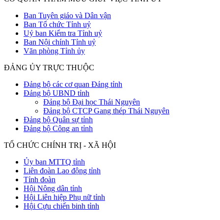
Ban Tuyên giáo và Dân vận
Ban Tổ chức Tỉnh uỷ
Uỷ ban Kiểm tra Tỉnh uỷ
Ban Nội chính Tỉnh uỷ
Văn phòng Tỉnh ủy
ĐẢNG ỦY TRỰC THUỘC
Đảng bộ các cơ quan Đảng tỉnh
Đảng bộ UBND tỉnh
Đảng bộ Đại học Thái Nguyên
Đảng bộ CTCP Gang thép Thái Nguyên
Đảng bộ Quân sự tỉnh
Đảng bộ Công an tỉnh
TỔ CHỨC CHÍNH TRỊ - XÃ HỘI
Ủy ban MTTQ tỉnh
Liên đoàn Lao động tỉnh
Tỉnh đoàn
Hội Nông dân tỉnh
Hội Liên hiệp Phụ nữ tỉnh
Hội Cựu chiến binh tỉnh