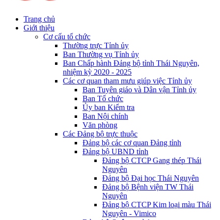
Trang chủ
Giới thiệu
Cơ cấu tổ chức
Thường trực Tỉnh ủy
Ban Thường vụ Tỉnh ủy
Ban Chấp hành Đảng bộ tỉnh Thái Nguyên,
nhiệm kỳ 2020 - 2025
Các cơ quan tham mưu giúp việc Tỉnh ủy
Ban Tuyên giáo và Dân vận Tỉnh ủy
Ban Tổ chức
Ủy ban Kiểm tra
Ban Nội chính
Văn phòng
Các Đảng bộ trực thuộc
Đảng bộ các cơ quan Đảng tỉnh
Đảng bộ UBND tỉnh
Đảng bộ CTCP Gang thép Thái
Nguyên
Đảng bộ Đại học Thái Nguyên
Đảng bộ Bệnh viện TW Thái
Nguyên
Đảng bộ CTCP Kim loại màu Thái
Nguyên - Vimico