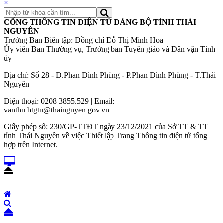
×
CỔNG THÔNG TIN ĐIỆN TỬ ĐẢNG BỘ TỈNH THÁI
NGUYÊN
Trưởng Ban Biên tập: Đồng chí Đỗ Thị Minh Hoa
Ủy viên Ban Thường vụ, Trưởng ban Tuyên giáo và Dân vận Tỉnh
ủy
Địa chỉ: Số 28 - Đ.Phan Đình Phùng - P.Phan Đình Phùng - T.Thái
Nguyên
Điện thoại: 0208 3855.529 | Email:
vanthu.btgtu@thainguyen.gov.vn
Giấy phép số: 230/GP-TTĐT ngày 23/12/2021 của Sở TT & TT
tỉnh Thái Nguyên về việc Thiết lập Trang Thông tin điện tử tổng
hợp trên Internet.