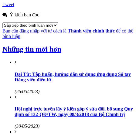
Tweet
Ý kiến bạn đọc
Bạn cần đăng nhập với tư cách là
Thành viên chính thức
để có thể
bình luận
Những tin mới hơn
Đại Từ: Tập huấn, hướng dẫn sử dụng ứng dụng Sổ tay
Đảng viên điện tử
(26/05/2023)
Hội nghị trực tuyến lấy ý kiến góp ý sửa đổi, bổ sung Quy
định số 132-QĐ/TW, ngày 08/3/2018 của Bộ Chính trị
(30/05/2023)