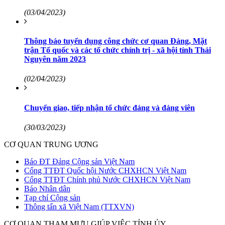
(03/04/2023)
Thông báo tuyển dụng công chức cơ quan Đảng, Mặt
trận Tổ quốc và các tổ chức chính trị - xã hội tỉnh Thái
Nguyên năm 2023
(02/04/2023)
Chuyển giao, tiếp nhận tổ chức đảng và đảng viên
(30/03/2023)
CƠ QUAN TRUNG ƯƠNG
Báo ĐT Đảng Cộng sản Việt Nam
Cổng TTĐT Quốc hội Nước CHXHCN Việt Nam
Cổng TTĐT Chính phủ Nước CHXHCN Việt Nam
Báo Nhân dân
Tạp chí Cộng sản
Thông tấn xã Việt Nam (TTXVN)
CƠ QUAN THAM MƯU GIÚP VIỆC TỈNH ỦY