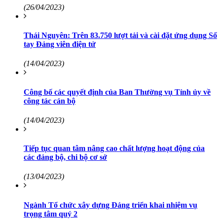
(26/04/2023)
Thái Nguyên: Trên 83.750 lượt tải và cài đặt ứng dụng Sổ
tay Đảng viên điện tử
(14/04/2023)
Công bố các quyết định của Ban Thường vụ Tỉnh ủy về
công tác cán bộ
(14/04/2023)
Tiếp tục quan tâm nâng cao chất lượng hoạt động của
các đảng bộ, chi bộ cơ sở
(13/04/2023)
Ngành Tổ chức xây dựng Đảng triển khai nhiệm vụ
trọng tâm quý 2