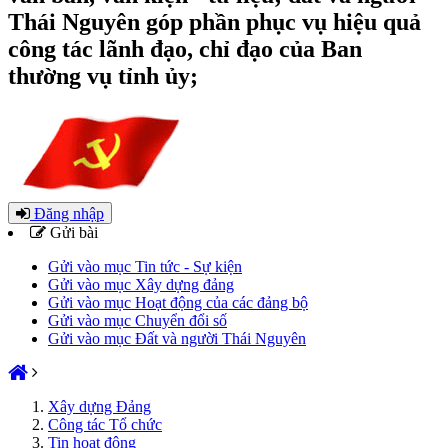
Thái Nguyên góp phần phục vụ hiệu quả
công tác lãnh đạo, chỉ đạo của Ban
thường vụ tỉnh ủy;
Đăng nhập
Gửi bài
Gửi vào mục Tin tức - Sự kiện
Gửi vào mục Xây dựng đảng
Gửi vào mục Hoạt động của các đảng bộ
Gửi vào mục Chuyển đổi số
Gửi vào mục Đất và người Thái Nguyên
Xây dựng Đảng
Công tác Tổ chức
Tin hoạt động