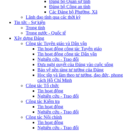
Đảng bộ Quân sự tỉnh
Đảng bộ Công an tỉnh
Các Đảng bộ Phường, Xã
Lãnh đạo tỉnh qua các thời kỳ
Tin tức - Sự kiện
Trong tỉnh
Trong nước - Quốc tế
Xây dựng Đảng
Công tác Tuyên giáo và Dân vận
Tin hoạt động công tác Tuyên giáo
Tin hoạt động công tác Dân vận
Nghiên cứu - Trao đổi
Đưa nghị quyết của Đảng vào cuộc sống
Bảo vệ nền tảng tư tưởng của Đảng
Học tập và làm theo tư tưởng, đạo đức, phong
cách Hồ Chí Minh
Công tác Tổ chức
Tin hoạt động
Nghiên cứu - Trao đổi
Công tác Kiểm tra
Tin hoạt động
Nghiên cứu - Trao đổi
Công tác Nội chính
Tin hoạt động
Nghiên cứu - Trao đổi