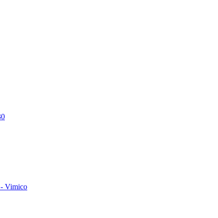
30
- Vimico