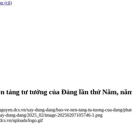
n (cũ)
nền tảng tư tưởng của Đảng lần thứ Năm, nă
ainguyen.dcs.vn/xay-dung-dang/bao-ve-nen-tang-tu-tuong-cua-dang/phat
ds/xay-dung-dang/2025_02/image-20250207105746-1.png
.dcs.vn/uploads/logo.gif