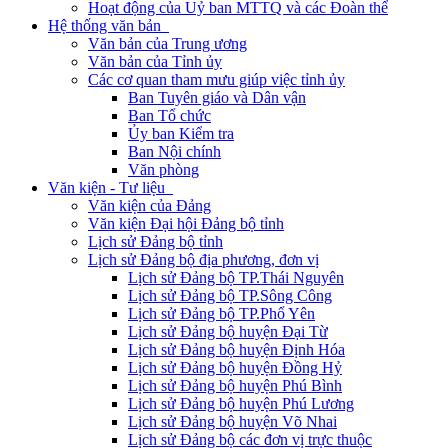
Hoạt động của Uỷ ban MTTQ và các Đoàn thể
Hệ thống văn bản
Văn bản của Trung ương
Văn bản của Tỉnh ủy
Các cơ quan tham mưu giúp việc tỉnh ủy
Ban Tuyên giáo và Dân vận
Ban Tổ chức
Ủy ban Kiểm tra
Ban Nội chính
Văn phòng
Văn kiện - Tư liệu
Văn kiện của Đảng
Văn kiện Đại hội Đảng bộ tỉnh
Lịch sử Đảng bộ tỉnh
Lịch sử Đảng bộ địa phương, đơn vị
Lịch sử Đảng bộ TP.Thái Nguyên
Lịch sử Đảng bộ TP.Sông Công
Lịch sử Đảng bộ TP.Phổ Yên
Lịch sử Đảng bộ huyện Đại Từ
Lịch sử Đảng bộ huyện Định Hóa
Lịch sử Đảng bộ huyện Đồng Hỷ
Lịch sử Đảng bộ huyện Phú Bình
Lịch sử Đảng bộ huyện Phú Lương
Lịch sử Đảng bộ huyện Võ Nhai
Lịch sử Đảng bộ các đơn vị trực thuộc