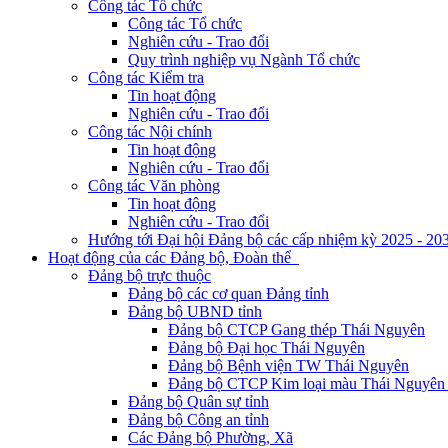
Công tác Tổ chức
Công tác Tổ chức
Nghiên cứu - Trao đổi
Quy trình nghiệp vụ Ngành Tổ chức
Công tác Kiểm tra
Tin hoạt động
Nghiên cứu - Trao đổi
Công tác Nội chính
Tin hoạt động
Nghiên cứu - Trao đổi
Công tác Văn phòng
Tin hoạt động
Nghiên cứu - Trao đổi
Hướng tới Đại hội Đảng bộ các cấp nhiệm kỳ 2025 - 20
Hoạt động của các Đảng bộ, Đoàn thể
Đảng bộ trực thuộc
Đảng bộ các cơ quan Đảng tỉnh
Đảng bộ UBND tỉnh
Đảng bộ CTCP Gang thép Thái Nguyên
Đảng bộ Đại học Thái Nguyên
Đảng bộ Bệnh viện TW Thái Nguyên
Đảng bộ CTCP Kim loại màu Thái Nguyên 
Đảng bộ Quân sự tỉnh
Đảng bộ Công an tỉnh
Các Đảng bộ Phường, Xã