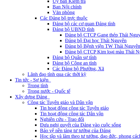
Ủy ban Kiểm tra
Ban Nội chính
Văn phòng
Các Đảng bộ trực thuộc
Đảng bộ các cơ quan Đảng tỉnh
Đảng bộ UBND tỉnh
Đảng bộ CTCP Gang thép Thái Ngu
Đảng bộ Đại học Thái Nguyên
Đảng bộ Bệnh viện TW Thái Nguyê
Đảng bộ CTCP Kim loại màu Thái N
Đảng bộ Quân sự tỉnh
Đảng bộ Công an tỉnh
Các Đảng bộ Phường, Xã
Lãnh đạo tỉnh qua các thời kỳ
Tin tức - Sự kiện
Trong tỉnh
Trong nước - Quốc tế
Xây dựng Đảng
Công tác Tuyên giáo và Dân vận
Tin hoạt động công tác Tuyên giáo
Tin hoạt động công tác Dân vận
Nghiên cứu - Trao đổi
Đưa nghị quyết của Đảng vào cuộc sống
Bảo vệ nền tảng tư tưởng của Đảng
Học tập và làm theo tư tưởng, đạo đức, phong cá