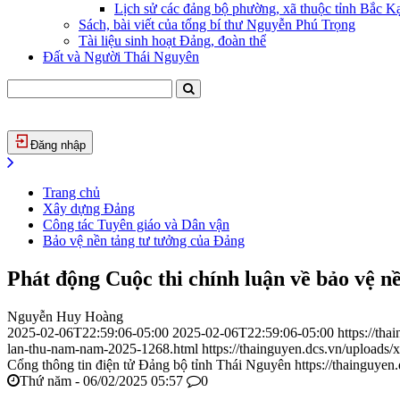
Lịch sử các đảng bộ phường, xã thuộc tỉnh Bắc Kạ
Sách, bài viết của tổng bí thư Nguyễn Phú Trọng
Tài liệu sinh hoạt Đảng, đoàn thể
Đất và Người Thái Nguyên
Đăng nhập
Trang chủ
Xây dựng Đảng
Công tác Tuyên giáo và Dân vận
Bảo vệ nền tảng tư tưởng của Đảng
Phát động Cuộc thi chính luận về bảo vệ 
Nguyễn Huy Hoàng
2025-02-06T22:59:06-05:00
2025-02-06T22:59:06-05:00
https://th
lan-thu-nam-nam-2025-1268.html
https://thainguyen.dcs.vn/uploa
Cổng thông tin điện tử Đảng bộ tỉnh Thái Nguyên
https://thainguyen
Thứ năm - 06/02/2025 05:57
0