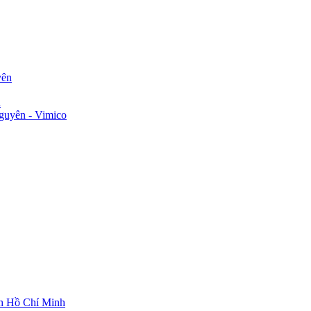
yên
n
guyên - Vimico
ch Hồ Chí Minh