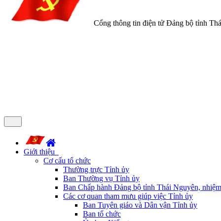
Cổng thông tin điện tử Đảng bộ tỉnh Th
Giới thiệu
Cơ cấu tổ chức
Thường trực Tỉnh ủy
Ban Thường vụ Tỉnh ủy
Ban Chấp hành Đảng bộ tỉnh Thái Nguyên, nhiệm
Các cơ quan tham mưu giúp việc Tỉnh ủy
Ban Tuyên giáo và Dân vận Tỉnh ủy
Ban tổ chức