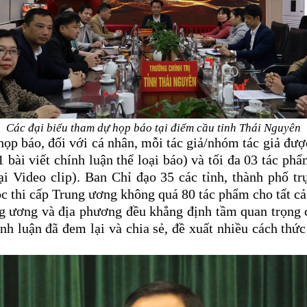
Các đại biểu tham dự họp báo tại điểm cầu tỉnh Thái Nguyên
ọp báo, đối với cá nhân, mỗi tác giả/nhóm tác giả được
01 bài viết chính luận thể loại báo) và tối đa 03 tác p
ại Video clip). Ban Chỉ đạo 35 các tỉnh, thành phố tr
 thi cấp Trung ương không quá 80 tác phẩm cho tất cả c
ung ương và địa phương đều khẳng định tầm quan trọng 
nh luận đã đem lại và chia sẻ, đề xuất nhiều cách thức 