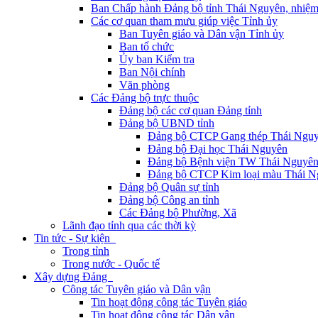
Ban Chấp hành Đảng bộ tỉnh Thái Nguyên, nhiệm
Các cơ quan tham mưu giúp việc Tỉnh ủy
Ban Tuyên giáo và Dân vận Tỉnh ủy
Ban tổ chức
Ủy ban Kiểm tra
Ban Nội chính
Văn phòng
Các Đảng bộ trực thuộc
Đảng bộ các cơ quan Đảng tỉnh
Đảng bộ UBND tỉnh
Đảng bộ CTCP Gang thép Thái Ngu
Đảng bộ Đại học Thái Nguyên
Đảng bộ Bệnh viện TW Thái Nguyê
Đảng bộ CTCP Kim loại màu Thái N
Đảng bộ Quân sự tỉnh
Đảng bộ Công an tỉnh
Các Đảng bộ Phường, Xã
Lãnh đạo tỉnh qua các thời kỳ
Tin tức - Sự kiện
Trong tỉnh
Trong nước - Quốc tế
Xây dựng Đảng
Công tác Tuyên giáo và Dân vận
Tin hoạt động công tác Tuyên giáo
Tin hoạt động công tác Dân vận