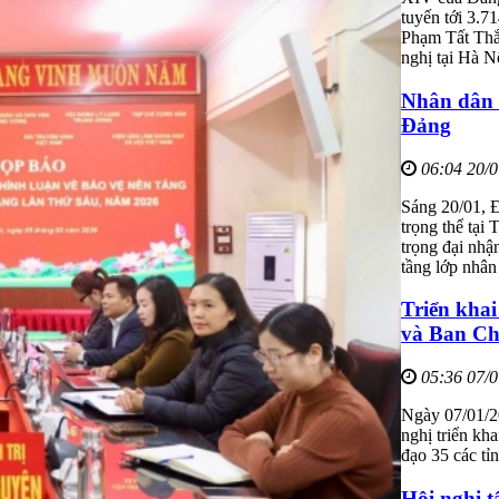
tuyến tới 3.7
Phạm Tất Thắ
nghị tại Hà N
Nhân dân 
Đảng
06:04 20/
Sáng 20/01, Đ
trọng thể tại
trọng đại nhậ
tầng lớp nhân
Triển khai
và Ban Chỉ
05:36 07/
Ngày 07/01/2
nghị triển kh
đạo 35 các tỉ
Hội nghị 