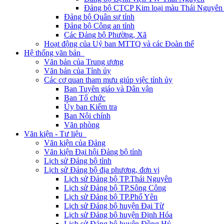
Đảng bộ CTCP Kim loại màu Thái Nguyên 
Đảng bộ Quân sự tỉnh
Đảng bộ Công an tỉnh
Các Đảng bộ Phường, Xã
Hoạt động của Uỷ ban MTTQ và các Đoàn thể
Hệ thống văn bản
Văn bản của Trung ương
Văn bản của Tỉnh ủy
Các cơ quan tham mưu giúp việc tỉnh ủy
Ban Tuyên giáo và Dân vận
Ban Tổ chức
Ủy ban Kiểm tra
Ban Nội chính
Văn phòng
Văn kiện - Tư liệu
Văn kiện của Đảng
Văn kiện Đại hội Đảng bộ tỉnh
Lịch sử Đảng bộ tỉnh
Lịch sử Đảng bộ địa phương, đơn vị
Lịch sử Đảng bộ TP.Thái Nguyên
Lịch sử Đảng bộ TP.Sông Công
Lịch sử Đảng bộ TP.Phổ Yên
Lịch sử Đảng bộ huyện Đại Từ
Lịch sử Đảng bộ huyện Định Hóa
Lịch sử Đảng bộ huyện Đồng Hỷ