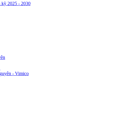
 kỳ 2025 - 2030
yên
n
guyên - Vimico