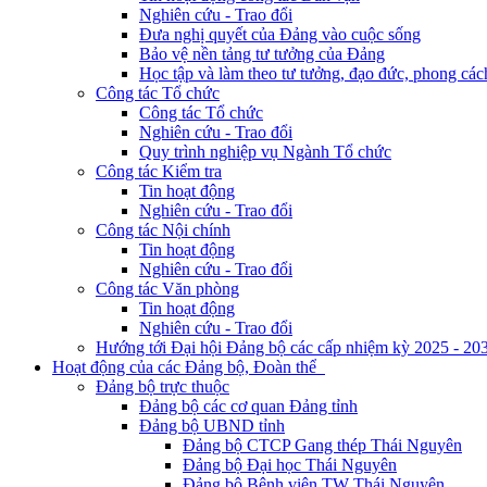
Nghiên cứu - Trao đổi
Đưa nghị quyết của Đảng vào cuộc sống
Bảo vệ nền tảng tư tưởng của Đảng
Học tập và làm theo tư tưởng, đạo đức, phong cá
Công tác Tổ chức
Công tác Tổ chức
Nghiên cứu - Trao đổi
Quy trình nghiệp vụ Ngành Tổ chức
Công tác Kiểm tra
Tin hoạt động
Nghiên cứu - Trao đổi
Công tác Nội chính
Tin hoạt động
Nghiên cứu - Trao đổi
Công tác Văn phòng
Tin hoạt động
Nghiên cứu - Trao đổi
Hướng tới Đại hội Đảng bộ các cấp nhiệm kỳ 2025 - 20
Hoạt động của các Đảng bộ, Đoàn thể
Đảng bộ trực thuộc
Đảng bộ các cơ quan Đảng tỉnh
Đảng bộ UBND tỉnh
Đảng bộ CTCP Gang thép Thái Nguyên
Đảng bộ Đại học Thái Nguyên
Đảng bộ Bệnh viện TW Thái Nguyên