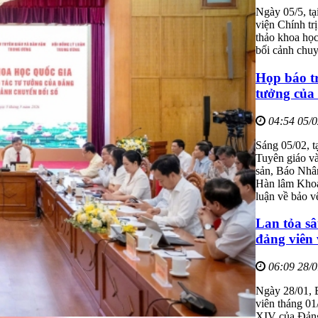
Ngày 05/5, t
viện Chính tr
thảo khoa học
bối cảnh chuy
Họp báo tr
tưởng của
04:54 05/
Sáng 05/02, t
Tuyên giáo v
sản, Báo Nhâ
Hàn lâm Khoa 
luận về bảo v
Lan tỏa sâ
đảng viên 
06:09 28/
Ngày 28/01, 
viên tháng 01
XIV của Đảng.