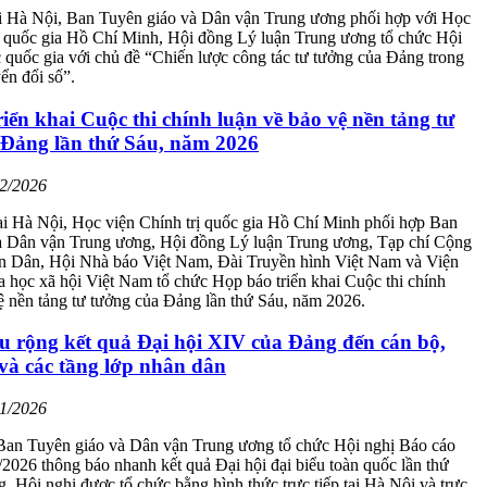
ại Hà Nội, Ban Tuyên giáo và Dân vận Trung ương phối hợp với Học
ị quốc gia Hồ Chí Minh, Hội đồng Lý luận Trung ương tổ chức Hội
 quốc gia với chủ đề “Chiến lược công tác tư tưởng của Đảng trong
ển đổi số”.
iển khai Cuộc thi chính luận về bảo vệ nền tảng tư
 Đảng lần thứ Sáu, năm 2026
02/2026
ại Hà Nội, Học viện Chính trị quốc gia Hồ Chí Minh phối hợp Ban
à Dân vận Trung ương, Hội đồng Lý luận Trung ương, Tạp chí Cộng
n Dân, Hội Nhà báo Việt Nam, Đài Truyền hình Việt Nam và Viện
học xã hội Việt Nam tổ chức Họp báo triển khai Cuộc thi chính
ệ nền tảng tư tưởng của Đảng lần thứ Sáu, năm 2026.
u rộng kết quả Đại hội XIV của Đảng đến cán bộ,
và các tầng lớp nhân dân
01/2026
Ban Tuyên giáo và Dân vận Trung ương tổ chức Hội nghị Báo cáo
/2026 thông báo nhanh kết quả Đại hội đại biểu toàn quốc lần thứ
 Hội nghị được tổ chức bằng hình thức trực tiếp tại Hà Nội và trực