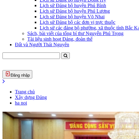
Lịch sử Đảng bộ huyện Phú Bình
Lịch sử Đảng bộ huyện Phú Lương
Lịch sử Đảng bộ huyện Võ Nhai
Lịch sử Đảng bộ các đơn vị trực thuộc
Lịch sử các đảng bộ phường, xã thuộc tỉnh Bắc Kạ
Sách, bài viết của tổng bí thư Nguyễn Phú Trọng
Tài liệu sinh hoạt Đảng, đoàn thể
Đất và Người Thái Nguyên
Đăng nhập
Trang chủ
Xây dựng Đảng
ha noi