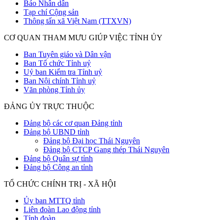
Báo Nhân dân
Tạp chí Cộng sản
Thông tấn xã Việt Nam (TTXVN)
CƠ QUAN THAM MƯU GIÚP VIỆC TỈNH ỦY
Ban Tuyên giáo và Dân vận
Ban Tổ chức Tỉnh uỷ
Uỷ ban Kiểm tra Tỉnh uỷ
Ban Nội chính Tỉnh uỷ
Văn phòng Tỉnh ủy
ĐẢNG ỦY TRỰC THUỘC
Đảng bộ các cơ quan Đảng tỉnh
Đảng bộ UBND tỉnh
Đảng bộ Đại học Thái Nguyên
Đảng bộ CTCP Gang thép Thái Nguyên
Đảng bộ Quân sự tỉnh
Đảng bộ Công an tỉnh
TỔ CHỨC CHÍNH TRỊ - XÃ HỘI
Ủy ban MTTQ tỉnh
Liên đoàn Lao động tỉnh
Tỉnh đoàn