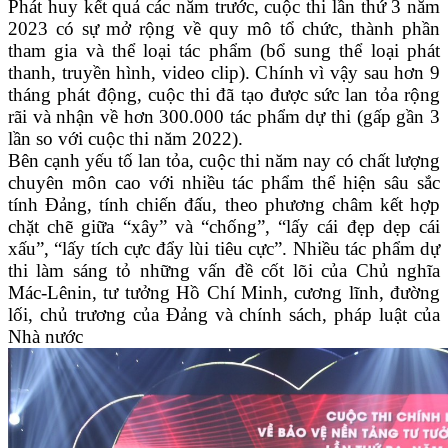
Phát huy kết quả các năm trước, cuộc thi lần thứ 3 năm
2023 có sự mở rộng về quy mô tổ chức, thành phần
tham gia và thể loại tác phẩm (bổ sung thể loại phát
thanh, truyền hình, video clip). Chính vì vậy sau hơn 9
tháng phát động, cuộc thi đã tạo được sức lan tỏa rộng
rãi và nhận về hơn 300.000 tác phẩm dự thi (gấp gần 3
lần so với cuộc thi năm 2022).
Bên cạnh yếu tố lan tỏa, cuộc thi năm nay có chất lượng
chuyên môn cao với nhiều tác phẩm thể hiện sâu sắc
tính Đảng, tính chiến đấu, theo phương châm kết hợp
chặt chẽ giữa “xây” và “chống”, “lấy cái đẹp dẹp cái
xấu”, “lấy tích cực đẩy lùi tiêu cực”. Nhiều tác phẩm dự
thi làm sáng tỏ những vấn đề cốt lõi của Chủ nghĩa
Mác-Lênin, tư tưởng Hồ Chí Minh, cương lĩnh, đường
lối, chủ trương của Đảng và chính sách, pháp luật của
Nhà nước