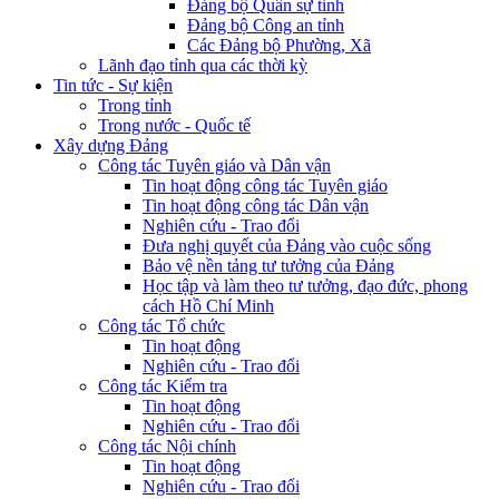
Đảng bộ Quân sự tỉnh
Đảng bộ Công an tỉnh
Các Đảng bộ Phường, Xã
Lãnh đạo tỉnh qua các thời kỳ
Tin tức - Sự kiện
Trong tỉnh
Trong nước - Quốc tế
Xây dựng Đảng
Công tác Tuyên giáo và Dân vận
Tin hoạt động công tác Tuyên giáo
Tin hoạt động công tác Dân vận
Nghiên cứu - Trao đổi
Đưa nghị quyết của Đảng vào cuộc sống
Bảo vệ nền tảng tư tưởng của Đảng
Học tập và làm theo tư tưởng, đạo đức, phong
cách Hồ Chí Minh
Công tác Tổ chức
Tin hoạt động
Nghiên cứu - Trao đổi
Công tác Kiểm tra
Tin hoạt động
Nghiên cứu - Trao đổi
Công tác Nội chính
Tin hoạt động
Nghiên cứu - Trao đổi