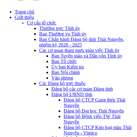
Trang chủ
Giới thiệu
Cơ cấu tổ chức
Thường trực Tỉnh ủy
Ban Thường vụ Tỉnh ủy
Ban Chấp hành Đảng bộ tỉnh Thái Nguyên,
nhiệm kỳ 2020 - 2025
Các cơ quan tham mưu giúp việc Tỉnh ủy
Ban Tuyên giáo và Dân vận Tỉnh ủy
Ban Tổ chức
Ủy ban Kiểm tra
Ban Nội chính
Văn phòng
Các Đảng bộ trực thuộc
Đảng bộ các cơ quan Đảng tỉnh
Đảng bộ UBND tỉnh
Đảng bộ CTCP Gang thép Thái
Nguyên
Đảng bộ Đại học Thái Nguyên
Đảng bộ Bệnh viện TW Thái
Nguyên
Đảng bộ CTCP Kim loại màu Thái
Nguyên - Vimico