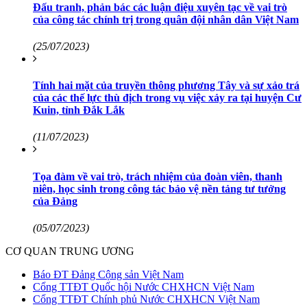
Đấu tranh, phản bác các luận điệu xuyên tạc về vai trò
của công tác chính trị trong quân đội nhân dân Việt Nam
(25/07/2023)
Tính hai mặt của truyền thông phương Tây và sự xảo trá
của các thế lực thù địch trong vụ việc xảy ra tại huyện Cư
Kuin, tỉnh Đắk Lắk
(11/07/2023)
Tọa đàm về vai trò, trách nhiệm của đoàn viên, thanh
niên, học sinh trong công tác bảo vệ nền tảng tư tưởng
của Đảng
(05/07/2023)
CƠ QUAN TRUNG ƯƠNG
Báo ĐT Đảng Cộng sản Việt Nam
Cổng TTĐT Quốc hội Nước CHXHCN Việt Nam
Cổng TTĐT Chính phủ Nước CHXHCN Việt Nam