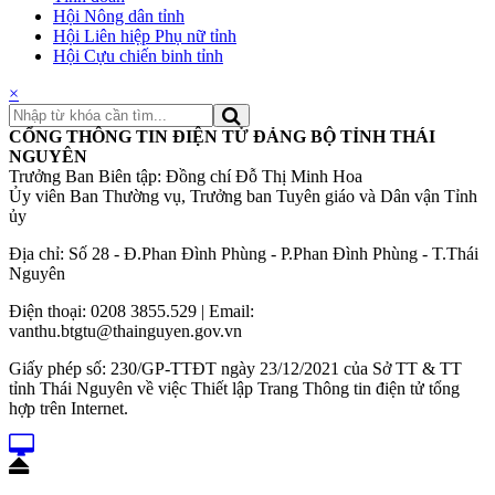
Hội Nông dân tỉnh
Hội Liên hiệp Phụ nữ tỉnh
Hội Cựu chiến binh tỉnh
×
CỔNG THÔNG TIN ĐIỆN TỬ ĐẢNG BỘ TỈNH THÁI
NGUYÊN
Trưởng Ban Biên tập: Đồng chí Đỗ Thị Minh Hoa
Ủy viên Ban Thường vụ, Trưởng ban Tuyên giáo và Dân vận Tỉnh
ủy
Địa chỉ: Số 28 - Đ.Phan Đình Phùng - P.Phan Đình Phùng - T.Thái
Nguyên
Điện thoại: 0208 3855.529 | Email:
vanthu.btgtu@thainguyen.gov.vn
Giấy phép số: 230/GP-TTĐT ngày 23/12/2021 của Sở TT & TT
tỉnh Thái Nguyên về việc Thiết lập Trang Thông tin điện tử tổng
hợp trên Internet.