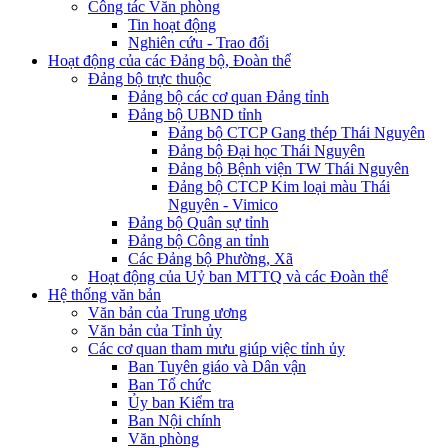
Công tác Văn phòng
Tin hoạt động
Nghiên cứu - Trao đổi
Hoạt động của các Đảng bộ, Đoàn thể
Đảng bộ trực thuộc
Đảng bộ các cơ quan Đảng tỉnh
Đảng bộ UBND tỉnh
Đảng bộ CTCP Gang thép Thái Nguyên
Đảng bộ Đại học Thái Nguyên
Đảng bộ Bệnh viện TW Thái Nguyên
Đảng bộ CTCP Kim loại màu Thái
Nguyên - Vimico
Đảng bộ Quân sự tỉnh
Đảng bộ Công an tỉnh
Các Đảng bộ Phường, Xã
Hoạt động của Uỷ ban MTTQ và các Đoàn thể
Hệ thống văn bản
Văn bản của Trung ương
Văn bản của Tỉnh ủy
Các cơ quan tham mưu giúp việc tỉnh ủy
Ban Tuyên giáo và Dân vận
Ban Tổ chức
Ủy ban Kiểm tra
Ban Nội chính
Văn phòng