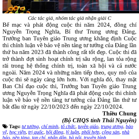
Các tác giả, nhóm tác giả nhận giải C
Bế mạc và phát động cuộc thi năm 2024, đồng chí
Nguyễn Trọng Nghĩa, Bí thư Trung ương Đảng,
Trưởng ban Tuyên giáo Trung ương khẳng định Cuộc
thi chính luận về bảo vệ nền tảng tư tưởng của Đảng lần
thứ ba năm 2023 đã thành công rất tốt đẹp. Cuộc thi đã
trở thành đợt sinh hoạt chính trị sâu rộng, lan tỏa rộng
rãi trong hệ thống chính trị, toàn xã hội và cả nước
ngoài. Năm 2024 và những năm tiếp theo, quy mô của
cuộc thi sẽ ngày càng lớn hơn. Với nghĩa đó, thay mặt
Ban Chỉ đạo cuộc thi, Trưởng ban Tuyên giáo Trung
ương Nguyễn Trọng Nghĩa đã phát động cuộc thi chính
luận về bảo vệ nền tảng tư tưởng của Đảng lần thứ tư
bắt đầu từ ngày 22/10/2023 đến ngày 22/10/2024.
Thiều Chung
(Bộ CHQS tỉnh Thái Nguyên)
Tags:
tư tưởng
,
chí minh
,
tổ chức
,
tuyên giáo
,
trung ương
,
bảo
vệ
,
học viện
,
trị quốc
,
hội đồng
,
lý luận
,
phối hợp
,
cộng sản
,
nhà
báo
,
nền tảng
,
tạp chí
,
nhân dân
,
hà nội
,
truyền hình