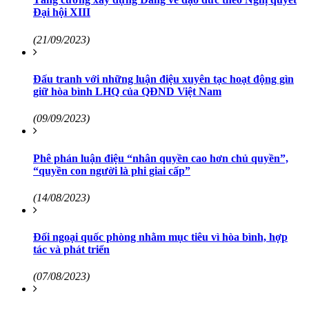
Đại hội XIII
(21/09/2023)
Đấu tranh với những luận điệu xuyên tạc hoạt động gìn
giữ hòa bình LHQ của QĐND Việt Nam
(09/09/2023)
Phê phán luận điệu “nhân quyền cao hơn chủ quyền”,
“quyền con người là phi giai cấp”
(14/08/2023)
Đối ngoại quốc phòng nhằm mục tiêu vì hòa bình, hợp
tác và phát triển
(07/08/2023)