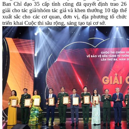
Ban Chỉ đạo 35 cấp tỉnh cũng đã quyết định trao 26
giải cho tác giả/nhóm tác giả và khen thưởng 10 tập thể
xuất sắc cho các cơ quan, đơn vị, địa phương tổ chức
triển khai Cuộc thi sâu rộng, sáng tạo tại cơ sở.