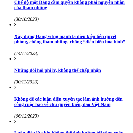
Chế độ một Đảng cầm quyền không phải nguyên nhân
của tham nhũng
(30/10/2023)
Xây dựng Đảng vững mạnh là điều kiện tiên quyết
phòng, chống tham nhũng, chống “diễn biến hòa bình”
(14/11/2023)
Những đòi hỏi phi lý, không thể chấp nhận
(30/11/2023)
Không để các luận điệu xuyên tạc làm ảnh hưởng đến
công cuộc bảo vệ chủ quyền biển, đảo Việt Nam
(06/12/2023)
Luận điệu lừa bịp không thể ảnh hưởng tới công cuộc