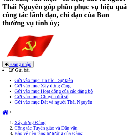
Thái Nguyên góp phần phục vụ hiệu quả
công tác lãnh đạo, chỉ đạo của Ban
thường vụ tỉnh ủy;
Đăng nhập
Gửi bài
Gửi vào mục Tin tức - Sự kiện
Gửi vào mục Xây dựng đảng
Gửi vào mục Hoạt động của các đảng bộ
Gửi vào mục Chuyển đổi số
Gửi vào mục Đất và người Thái Nguyên
Xây dựng Đảng
Công tác Tuyên giáo và Dân vận
Bảo vệ nền tảng tư tưởng của Đảng