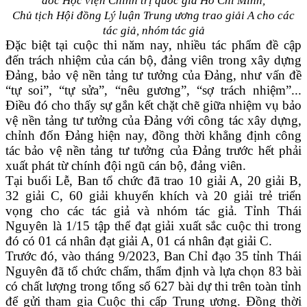
đốc Học viện Chính trị quốc gia Hồ Chí Minh,
Chủ tịch Hội đồng Lý luận Trung ương trao giải A cho các
tác giả, nhóm tác giả
Đặc biệt tại cuộc thi năm nay, nhiều tác phẩm đề cập
đến trách nhiệm của cán bộ, đảng viên trong xây dựng
Đảng, bảo vệ nền tảng tư tưởng của Đảng, như vấn đề
“tự soi”, “tự sửa”, “nêu gương”, “sợ trách nhiệm”...
Điều đó cho thấy sự gắn kết chặt chẽ giữa nhiệm vụ bảo
vệ nền tảng tư tưởng của Đảng với công tác xây dựng,
chỉnh đốn Đảng hiện nay, đồng thời khẳng định công
tác bảo vệ nền tảng tư tưởng của Đảng trước hết phải
xuất phát từ chính đội ngũ cán bộ, đảng viên.
Tại buổi Lễ, Ban tổ chức đã trao 10 giải A, 20 giải B,
32 giải C, 60 giải khuyến khích và 20 giải trẻ triển
vọng cho các tác giả và nhóm tác giả. Tỉnh Thái
Nguyên là 1/15 tập thể đạt giải xuất sắc cuộc thi trong
đó có 01 cá nhân đạt giải A, 01 cá nhân đạt giải C.
Trước đó, vào tháng 9/2023, Ban Chỉ đạo 35 tỉnh Thái
Nguyên đã tổ chức chấm, thẩm định và lựa chọn 83 bài
có chất lượng trong tổng số 627 bài dự thi trên toàn tỉnh
để gửi tham gia Cuộc thi cấp Trung ương. Đồng thời