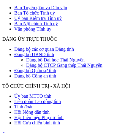
Ban Tuyên giáo và Dân vận
Ban Tổ chức Tỉnh uỷ
Uỷ ban Kiểm tra Tỉnh uỷ
Ban Nội chính Tỉnh uỷ
Văn phòng Tỉnh ủy
ĐẢNG ỦY TRỰC THUỘC
Đảng bộ các cơ quan Đảng tỉnh
Đảng bộ UBND tỉnh
Đảng bộ Đại học Thái Nguyên
Đảng bộ CTCP Gang thép Thái Nguyên
Đảng bộ Quân sự tỉnh
Đảng bộ Công an tỉnh
TỔ CHỨC CHÍNH TRỊ - XÃ HỘI
Ủy ban MTTQ tỉnh
Liên đoàn Lao động tỉnh
Tỉnh đoàn
Hội Nông dân tỉnh
Hội Liên hiệp Phụ nữ tỉnh
Hội Cựu chiến binh tỉnh
×