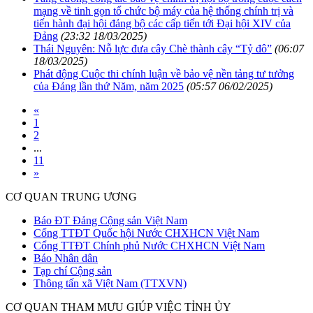
mạng về tinh gọn tổ chức bộ máy của hệ thống chính trị và
tiến hành đại hội đảng bộ các cấp tiến tới Đại hội XIV của
Đảng
(23:32 18/03/2025)
Thái Nguyên: Nỗ lực đưa cây Chè thành cây “Tỷ đô”
(06:07
18/03/2025)
Phát động Cuộc thi chính luận về bảo vệ nền tảng tư tưởng
của Đảng lần thứ Năm, năm 2025
(05:57 06/02/2025)
«
1
2
...
11
»
CƠ QUAN TRUNG ƯƠNG
Báo ĐT Đảng Cộng sản Việt Nam
Cổng TTĐT Quốc hội Nước CHXHCN Việt Nam
Cổng TTĐT Chính phủ Nước CHXHCN Việt Nam
Báo Nhân dân
Tạp chí Cộng sản
Thông tấn xã Việt Nam (TTXVN)
CƠ QUAN THAM MƯU GIÚP VIỆC TỈNH ỦY