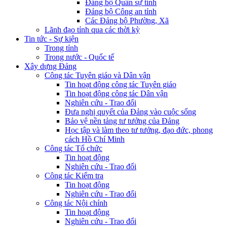
Đảng bộ Quân sự tỉnh
Đảng bộ Công an tỉnh
Các Đảng bộ Phường, Xã
Lãnh đạo tỉnh qua các thời kỳ
Tin tức - Sự kiện
Trong tỉnh
Trong nước - Quốc tế
Xây dựng Đảng
Công tác Tuyên giáo và Dân vận
Tin hoạt động công tác Tuyên giáo
Tin hoạt động công tác Dân vận
Nghiên cứu - Trao đổi
Đưa nghị quyết của Đảng vào cuộc sống
Bảo vệ nền tảng tư tưởng của Đảng
Học tập và làm theo tư tưởng, đạo đức, phong
cách Hồ Chí Minh
Công tác Tổ chức
Tin hoạt động
Nghiên cứu - Trao đổi
Công tác Kiểm tra
Tin hoạt động
Nghiên cứu - Trao đổi
Công tác Nội chính
Tin hoạt động
Nghiên cứu - Trao đổi