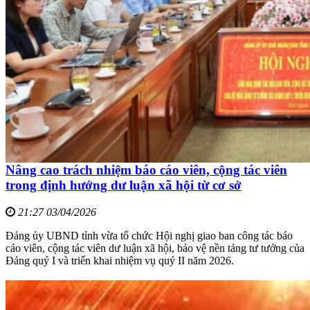
Nâng cao trách nhiệm báo cáo viên, cộng tác viên
trong định hướng dư luận xã hội từ cơ sở
21:27 03/04/2026
Đảng ủy UBND tỉnh vừa tổ chức Hội nghị giao ban công tác báo
cáo viên, cộng tác viên dư luận xã hội, bảo vệ nền tảng tư tưởng của
Đảng quý I và triển khai nhiệm vụ quý II năm 2026.