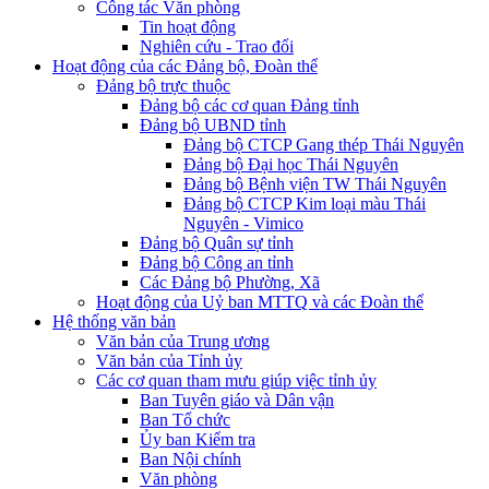
Công tác Văn phòng
Tin hoạt động
Nghiên cứu - Trao đổi
Hoạt động của các Đảng bộ, Đoàn thể
Đảng bộ trực thuộc
Đảng bộ các cơ quan Đảng tỉnh
Đảng bộ UBND tỉnh
Đảng bộ CTCP Gang thép Thái Nguyên
Đảng bộ Đại học Thái Nguyên
Đảng bộ Bệnh viện TW Thái Nguyên
Đảng bộ CTCP Kim loại màu Thái
Nguyên - Vimico
Đảng bộ Quân sự tỉnh
Đảng bộ Công an tỉnh
Các Đảng bộ Phường, Xã
Hoạt động của Uỷ ban MTTQ và các Đoàn thể
Hệ thống văn bản
Văn bản của Trung ương
Văn bản của Tỉnh ủy
Các cơ quan tham mưu giúp việc tỉnh ủy
Ban Tuyên giáo và Dân vận
Ban Tổ chức
Ủy ban Kiểm tra
Ban Nội chính
Văn phòng