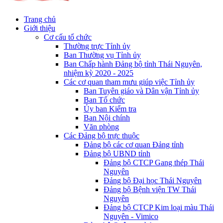
Trang chủ
Giới thiệu
Cơ cấu tổ chức
Thường trực Tỉnh ủy
Ban Thường vụ Tỉnh ủy
Ban Chấp hành Đảng bộ tỉnh Thái Nguyên,
nhiệm kỳ 2020 - 2025
Các cơ quan tham mưu giúp việc Tỉnh ủy
Ban Tuyên giáo và Dân vận Tỉnh ủy
Ban Tổ chức
Ủy ban Kiểm tra
Ban Nội chính
Văn phòng
Các Đảng bộ trực thuộc
Đảng bộ các cơ quan Đảng tỉnh
Đảng bộ UBND tỉnh
Đảng bộ CTCP Gang thép Thái
Nguyên
Đảng bộ Đại học Thái Nguyên
Đảng bộ Bệnh viện TW Thái
Nguyên
Đảng bộ CTCP Kim loại màu Thái
Nguyên - Vimico