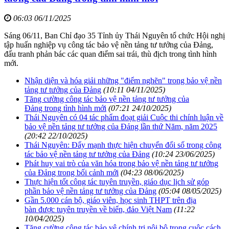
06:03 06/11/2025
Sáng 06/11, Ban Chỉ đạo 35 Tỉnh ủy Thái Nguyên tổ chức Hội nghị
tập huấn nghiệp vụ công tác bảo vệ nền tảng tư tưởng của Đảng,
đấu tranh phản bác các quan điểm sai trái, thù địch trong tình hình
mới.
Nhận diện và hóa giải những "điểm nghẽn" trong bảo vệ nền
tảng tư tưởng của Đảng
(10:11 04/11/2025)
Tăng cường công tác bảo vệ nền tảng tư tưởng của
Đảng trong tình hình mới
(07:21 24/10/2025)
Thái Nguyên có 04 tác phẩm đoạt giải Cuộc thi chính luận về
bảo vệ nền tảng tư tưởng của Đảng lần thứ Năm, năm 2025
(20:42 22/10/2025)
Thái Nguyên: Đẩy mạnh thực hiện chuyển đổi số trong công
tác bảo vệ nền tảng tư tưởng của Đảng
(10:24 23/06/2025)
Phát huy vai trò của văn hóa trong bảo vệ nền tảng tư tưởng
của Đảng trong bối cảnh mới
(04:23 08/06/2025)
Thực hiện tốt công tác tuyên truyền, giáo dục lịch sử góp
phần bảo vệ nền tảng tư tưởng của Đảng
(05:04 08/05/2025)
Gần 5.000 cán bộ, giáo viên, học sinh THPT trên địa
bàn được tuyên truyền về biển, đảo Việt Nam
(11:22
10/04/2025)
Tăng cường công tác bảo vệ chính trị nội bộ trong cuộc cách