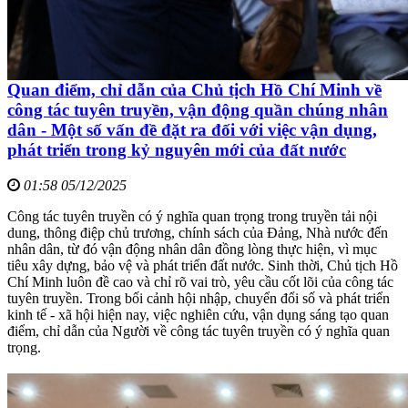
Quan điểm, chỉ dẫn của Chủ tịch Hồ Chí Minh về
công tác tuyên truyền, vận động quần chúng nhân
dân - Một số vấn đề đặt ra đối với việc vận dụng,
phát triển trong kỷ nguyên mới của đất nước
01:58 05/12/2025
Công tác tuyên truyền có ý nghĩa quan trọng trong truyền tải nội
dung, thông điệp chủ trương, chính sách của Đảng, Nhà nước đến
nhân dân, từ đó vận động nhân dân đồng lòng thực hiện, vì mục
tiêu xây dựng, bảo vệ và phát triển đất nước. Sinh thời, Chủ tịch Hồ
Chí Minh luôn đề cao và chỉ rõ vai trò, yêu cầu cốt lõi của công tác
tuyên truyền. Trong bối cảnh hội nhập, chuyển đổi số và phát triển
kinh tế - xã hội hiện nay, việc nghiên cứu, vận dụng sáng tạo quan
điểm, chỉ dẫn của Người về công tác tuyên truyền có ý nghĩa quan
trọng.