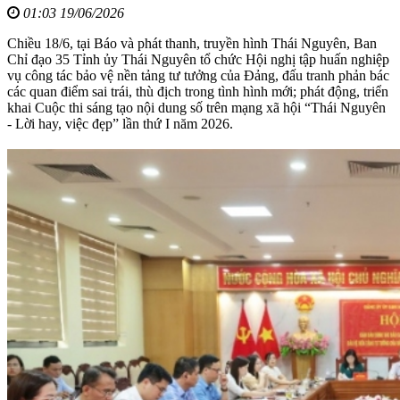
01:03 19/06/2026
Chiều 18/6, tại Báo và phát thanh, truyền hình Thái Nguyên, Ban
Chỉ đạo 35 Tỉnh ủy Thái Nguyên tổ chức Hội nghị tập huấn nghiệp
vụ công tác bảo vệ nền tảng tư tưởng của Đảng, đấu tranh phản bác
các quan điểm sai trái, thù địch trong tình hình mới; phát động, triển
khai Cuộc thi sáng tạo nội dung số trên mạng xã hội “Thái Nguyên
- Lời hay, việc đẹp” lần thứ I năm 2026.