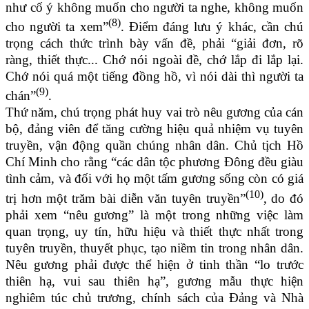
như cố ý không muốn cho người ta nghe, không muốn
(8)
cho người ta xem”
. Điểm đáng lưu ý khác, cần chú
trọng cách thức trình bày vấn đề, phải “giải đơn, rõ
ràng, thiết thực... Chớ nói ngoài đề, chớ lắp đi lắp lại.
Chớ nói quá một tiếng đồng hồ, vì nói dài thì người ta
(9)
chán”
.
Thứ năm, chú trọng phát huy vai trò nêu gương của cán
bộ, đảng viên để tăng cường hiệu quả nhiệm vụ tuyên
truyền, vận động quần chúng nhân dân. Chủ tịch Hồ
Chí Minh cho rằng “các dân tộc phương Đông đều giàu
tình cảm, và đối với họ một tấm gương sống còn có giá
(10)
trị hơn một trăm bài diễn văn tuyên truyền”
, do đó
phải xem “nêu gương” là một trong những việc làm
quan trọng, uy tín, hữu hiệu và thiết thực nhất trong
tuyên truyền, thuyết phục, tạo niềm tin trong nhân dân.
Nêu gương phải được thể hiện ở tinh thần “lo trước
thiên hạ, vui sau thiên hạ”, gương mẫu thực hiện
nghiêm túc chủ trương, chính sách của Đảng và Nhà