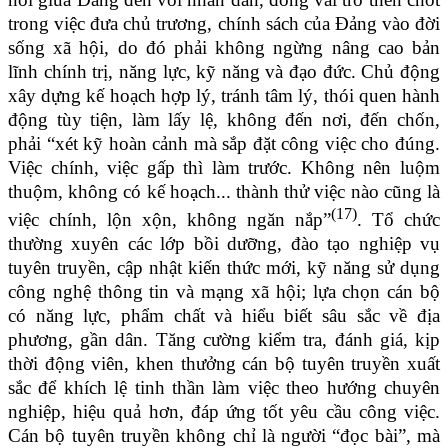
trong việc đưa chủ trương, chính sách của Đảng vào đời
sống xã hội, do đó phải không ngừng nâng cao bản
lĩnh chính trị, năng lực, kỹ năng và đạo đức. Chủ động
xây dựng kế hoạch hợp lý, tránh tâm lý, thói quen hành
động tùy tiện, làm lấy lệ, không đến nơi, đến chốn,
phải “xét kỹ hoàn cảnh mà sắp đặt công việc cho đúng.
Việc chính, việc gấp thì làm trước. Không nên luộm
thuộm, không có kế hoạch... thành thử việc nào cũng là
(17)
việc chính, lộn xộn, không ngăn nắp”
. Tổ chức
thường xuyên các lớp bồi dưỡng, đào tạo nghiệp vụ
tuyên truyền, cập nhật kiến thức mới, kỹ năng sử dụng
công nghệ thông tin và mạng xã hội; lựa chọn cán bộ
có năng lực, phẩm chất và hiểu biết sâu sắc về địa
phương, gần dân. Tăng cường kiểm tra, đánh giá, kịp
thời động viên, khen thưởng cán bộ tuyên truyền xuất
sắc để khích lệ tinh thần làm việc theo hướng chuyên
nghiệp, hiệu quả hơn, đáp ứng tốt yêu cầu công việc.
Cán bộ tuyên truyền không chỉ là người “đọc bài”, mà