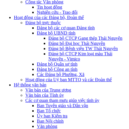
Công tác Văn phòng
Tin hoạt động
Nghiên cứu - Trao đổi
Hoạt động của các Đảng bộ, Đoàn thể
Đảng bộ trực thuộc
Đảng bộ các cơ quan Đảng tỉnh
Đảng bộ UBND tỉnh
Đảng bộ CTCP Gang thép Thái Nguyên
Đảng bộ Đại học Thái Nguyên
Đảng bộ Bệnh viện TW Thái Nguyên
Đảng bộ CTCP Kim loại màu Thái
Nguyên - Vimico
Đảng bộ Quân sự tỉnh
Đảng bộ Công an tỉnh
Các Đảng bộ Phường, Xã
Hoạt động của Uỷ ban MTTQ và các Đoàn thể
Hệ thống văn bản
Văn bản của Trung ương
Văn bản của Tỉnh ủy
Các cơ quan tham mưu giúp việc tỉnh ủy
Ban Tuyên giáo và Dân vận
Ban Tổ chức
Ủy ban Kiểm tra
Ban Nội chính
Văn phòng