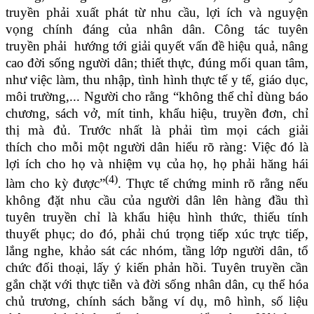
truyền phải xuất phát từ nhu cầu, lợi ích và nguyện
vọng chính đáng của nhân dân. Công tác tuyên
truyền
phải hướng tới giải quyết vấn đề hiệu quả, nâng
cao đời sống người dân; thiết thực, đúng mối quan tâm,
như việc làm, thu nhập, tình hình thực tế y tế, giáo dục,
môi trường,...
Người cho rằng “không thể chỉ dùng báo
chương, sách vở, mít tinh, khẩu hiệu, truyền đơn, chỉ
thị mà đủ. Trước nhất là phải tìm mọi cách giải
thích cho mỗi một người dân hiểu rõ ràng: Việc đó là
lợi ích cho họ và nhiệm vụ của họ, họ phải hăng hái
(4)
làm cho kỳ được”
. Thực tế chứng minh rõ rằng nếu
không đặt nhu cầu của người dân lên hàng đầu
thì
tuyên truyền chỉ là khẩu hiệu hình thức, thiếu tính
thuyết phục; do đó, phải chú trọng tiếp xúc trực tiếp,
lắng nghe, khảo sát các nhóm, tầng lớp người dân, tổ
chức đối thoại, lấy ý kiến phản hồi. Tuyên truyền cần
gắn chặt với thực tiễn và đời sống nhân dân, cụ thể hóa
chủ trương, chính sách bằng ví dụ, mô hình, số liệu