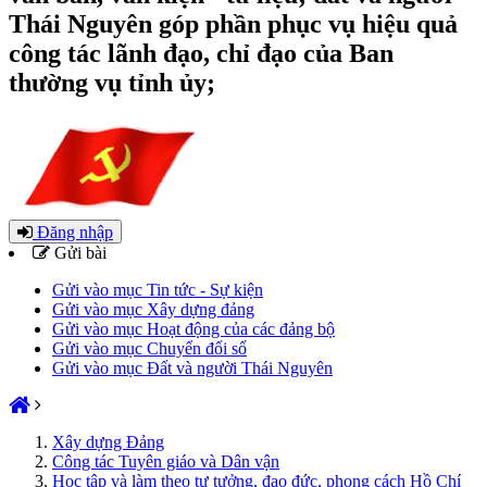
Thái Nguyên góp phần phục vụ hiệu quả
công tác lãnh đạo, chỉ đạo của Ban
thường vụ tỉnh ủy;
Đăng nhập
Gửi bài
Gửi vào mục Tin tức - Sự kiện
Gửi vào mục Xây dựng đảng
Gửi vào mục Hoạt động của các đảng bộ
Gửi vào mục Chuyển đổi số
Gửi vào mục Đất và người Thái Nguyên
Xây dựng Đảng
Công tác Tuyên giáo và Dân vận
Học tập và làm theo tư tưởng, đạo đức, phong cách Hồ Chí