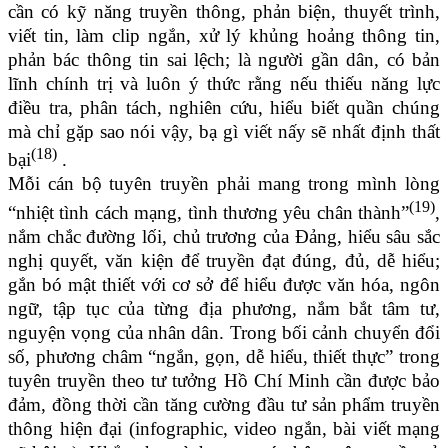
cần có kỹ năng truyền thông, phản biện, thuyết trình,
viết tin, làm clip ngắn, xử lý khủng hoảng thông tin,
phản bác thông tin sai lệch; là người gần dân, có bản
lĩnh chính trị và luôn ý thức rằng nếu thiếu năng lực
điều tra, phân tách, nghiên cứu, hiểu biết quần chúng
mà chỉ gặp sao nói vậy, bạ gì viết nấy sẽ nhất định thất
(18)
bại
.
Mỗi cán bộ tuyên truyền phải mang trong mình lòng
(19)
“nhiệt tình cách mạng, tình thương yêu chân thành”
,
nắm chắc đường lối, chủ trương của Đảng, hiểu sâu sắc
nghị quyết, văn kiện để truyền đạt đúng, đủ, dễ hiểu;
gắn bó mật thiết với cơ sở để hiểu được văn hóa, ngôn
ngữ, tập tục của từng địa phương, nắm bắt tâm tư,
nguyện vọng của nhân dân. Trong bối cảnh chuyển đổi
số, phương châm “ngắn, gọn, dễ hiểu, thiết thực” trong
tuyên truyền theo tư tưởng Hồ Chí Minh cần được bảo
đảm, đồng thời cần tăng cường đầu tư sản phẩm truyền
thông hiện đại (infographic, video ngắn, bài viết mạng