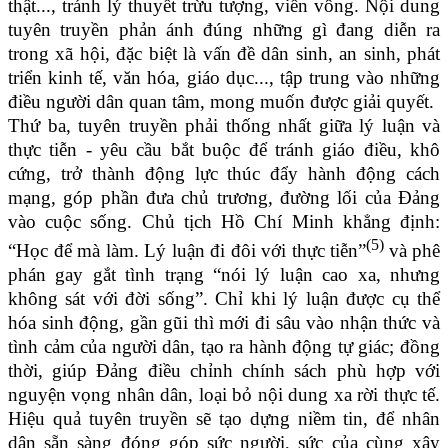
thật..., tránh lý thuyết trừu tượng, viển vông. Nội dung
tuyên truyền phản ánh đúng những gì đang diễn ra
trong xã hội, đặc biệt là vấn đề dân sinh, an sinh, phát
triển kinh tế, văn hóa, giáo dục..., tập trung vào những
điều người dân quan tâm, mong muốn được giải quyết.
Thứ ba, tuyên truyền phải thống nhất giữa lý luận và
thực tiễn - yêu cầu bắt buộc để tránh giáo điều, khô
cứng, trở thành động lực thúc đẩy hành động cách
mạng, góp phần đưa chủ trương, đường lối của Đảng
vào cuộc sống. Chủ tịch Hồ Chí Minh khẳng định:
(5)
“Học để mà làm. Lý luận đi đôi với thực tiễn”
và phê
phán gay gắt tình trạng “nói lý luận cao xa, nhưng
không sát với đời sống”. Chỉ khi lý luận được cụ thể
hóa sinh động, gần gũi thì mới đi sâu vào nhận thức và
tình cảm của người dân, tạo ra hành động tự giác; đồng
thời, giúp Đảng điều chỉnh chính sách phù hợp với
nguyện vọng nhân dân, loại bỏ nội dung xa rời thực tế.
Hiệu quả tuyên truyền sẽ tạo dựng niềm tin, để nhân
dân sẵn sàng đóng góp sức người, sức của cùng xây