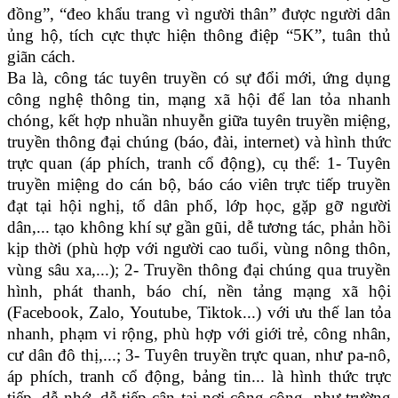
đồng”, “đeo khẩu trang vì người thân” được người dân
ủng hộ, tích cực thực hiện thông điệp “5K”, tuân thủ
giãn cách.
Ba là, công tác tuyên truyền có sự đổi mới, ứng dụng
công nghệ thông tin, mạng xã hội để lan tỏa nhanh
chóng, kết hợp nhuần nhuyễn giữa tuyên truyền miệng,
truyền thông đại chúng (báo, đài, internet) và hình thức
trực quan (áp phích, tranh cổ động), cụ thể: 1- Tuyên
truyền miệng do cán bộ, báo cáo viên trực tiếp truyền
đạt tại hội nghị, tổ dân phố, lớp học, gặp gỡ người
dân,... tạo không khí sự gần gũi, dễ tương tác, phản hồi
kịp thời (phù hợp với người cao tuổi, vùng nông thôn,
vùng sâu xa,...); 2- Truyền thông đại chúng qua truyền
hình, phát thanh, báo chí, nền tảng mạng xã hội
(Facebook, Zalo, Youtube, Tiktok...) với ưu thế lan tỏa
nhanh, phạm vi rộng, phù hợp với giới trẻ, công nhân,
cư dân đô thị,...; 3- Tuyên truyền trực quan, như pa-nô,
áp phích, tranh cổ động, bảng tin... là hình thức trực
tiếp, dễ nhớ, dễ tiếp cận tại nơi công cộng, như trường