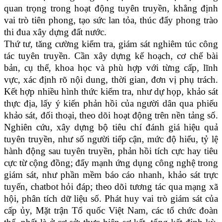
quan trọng trong hoạt động tuyên truyền, khẳng định
vai trò tiên phong, tạo sức lan tỏa, thúc đẩy phong trào
thi đua xây dựng đất nước.
Thứ tư, tăng cường kiểm tra, giám sát nghiêm túc công
tác tuyên truyền. Cần xây dựng kế hoạch, cơ chế bài
bản, cụ thể, khoa học và phù hợp với từng cấp, lĩnh
vực, xác định rõ nội dung, thời gian, đơn vị phụ trách.
Kết hợp nhiều hình thức kiểm tra, như dự họp, khảo sát
thực địa, lấy ý kiến phản hồi của người dân qua phiếu
khảo sát, đối thoại, theo dõi hoạt động trên nền tảng số.
Nghiên cứu, xây dựng bộ tiêu chí đánh giá hiệu quả
tuyên truyền, như số người tiếp cận, mức độ hiểu, tỷ lệ
hành động sau tuyên truyền, phản hồi tích cực hay tiêu
cực từ cộng đồng; đẩy mạnh ứng dụng công nghệ trong
giám sát, như phần mềm báo cáo nhanh, khảo sát trực
tuyến, chatbot hỏi đáp; theo dõi tương tác qua mạng xã
hội, phân tích dữ liệu số. Phát huy vai trò giám sát của
cấp ủy, Mặt trận Tổ quốc Việt Nam, các tổ chức đoàn