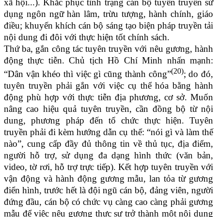
xã hội...). Khắc phục tình trạng cán bộ tuyên truyền sử
dụng ngôn ngữ hàn lâm, trừu tượng, hành chính, giáo
điều; khuyến khích cán bộ sáng tạo biện pháp truyền tải
nội dung đi đôi với thực hiện tốt chính sách.
Thứ ba, gắn công tác tuyên truyền với nêu gương, hành
động thực tiễn. Chủ tịch Hồ Chí Minh nhấn mạnh:
(20)
“Dân vận khéo thì việc gì cũng thành công”
; do đó,
tuyên truyền phải gắn với việc cụ thể hóa bằng hành
động phù hợp với thực tiễn địa phương, cơ sở. Muốn
nâng cao hiệu quả tuyên truyền, cần đồng bộ từ nội
dung, phương pháp đến tổ chức thực hiện. Tuyên
truyền phải đi kèm hướng dẫn cụ thể: “nói gì và làm thế
nào”, cung cấp đầy đủ thông tin về thủ tục, địa điểm,
người hỗ trợ, sử dụng đa dạng hình thức (văn bản,
video, tờ rơi, hỗ trợ trực tiếp). Kết hợp tuyên truyền với
vận động và hành động gương mẫu, lan tỏa từ gương
điển hình, trước hết là đội ngũ cán bộ, đảng viên, người
đứng đầu, cán bộ có chức vụ càng cao càng phải gương
mẫu để việc nêu gương thực sự trở thành một nội dung