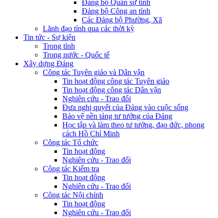
Đảng bộ Quân sự tỉnh
Đảng bộ Công an tỉnh
Các Đảng bộ Phường, Xã
Lãnh đạo tỉnh qua các thời kỳ
Tin tức - Sự kiện
Trong tỉnh
Trong nước - Quốc tế
Xây dựng Đảng
Công tác Tuyên giáo và Dân vận
Tin hoạt động công tác Tuyên giáo
Tin hoạt động công tác Dân vận
Nghiên cứu - Trao đổi
Đưa nghị quyết của Đảng vào cuộc sống
Bảo vệ nền tảng tư tưởng của Đảng
Học tập và làm theo tư tưởng, đạo đức, phong
cách Hồ Chí Minh
Công tác Tổ chức
Tin hoạt động
Nghiên cứu - Trao đổi
Công tác Kiểm tra
Tin hoạt động
Nghiên cứu - Trao đổi
Công tác Nội chính
Tin hoạt động
Nghiên cứu - Trao đổi