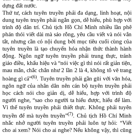
dựng đất nước.
Thứ tư, cách tuyên truyền phải đa dạng, linh hoạt, nội
dung tuyên truyền phải ngắn gọn, dễ hiểu, phù hợp với
trình độ dân trí. Chủ tịch Hồ Chí Minh nhiều lần phê
phán thói viết dài mà sáo rỗng, yêu cầu viết và nói vắn
tắt, nhưng cần có nội dung bởi mục tiêu cuối cùng của
tuyên truyền là tạo chuyển hóa nhận thức thành hành
động. Ngôn ngữ tuyên truyền phải trung thực, tránh
giáo điều, khẩu hiệu và “nói việc gì thì nói rất giản tiện,
mau mắn, chắc chắn như 2 lần 2 là 4, không tô vẽ trang
(6)
hoàng gì cả”
. Tuyên truyền phải gần gũi với văn hóa,
ngôn ngữ của nhân dân nên cán bộ tuyên truyền phải
học cách nói cho giản dị, dễ hiểu, hợp với trình độ
người nghe, “sao cho người ta hiểu được, hiểu để làm.
Vì thế tuyên truyền phải thiết thực. Không phải tuyên
(7)
truyền để mà tuyên truyền”
. Chủ tịch Hồ Chí Minh
nhắc nhở người tuyên truyền phải luôn tự hỏi: “Viết
cho ai xem? Nói cho ai nghe? Nếu không vậy, thì cũng