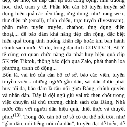
học, chợ, trạm y tế. Phần lớn cán bộ tuyên truyền sử
dụng hiệu quả các nền tảng, ứng dụng, như trang web,
thư điện tử (email), trình chiếu, trực tuyến (livestream),
phần mềm tuyên truyền, chatbot, ứng dụng điện
thoại,... để bảo đảm khả năng tiếp cận rộng, đặc biệt
hiệu quả trong tình huống khẩn cấp hoặc khi ban hành
chính sách mới. Ví dụ, trong đại dịch COVID-19, Bộ Y
tế cùng cơ quan chức năng đã phát huy hiệu quả clip
5K trên Tiktok, thông báo dịch qua Zalo, phát thanh loa
phường, tranh cổ động...
Bốn là, vai trò của cán bộ cơ sở, báo cáo viên, tuyên
truyền viên - những người gần dân, sát dân được phát
huy tối đa, bảo đảm
là cầu nối giữa Đảng, chính quyền
và nhân dân. Đây là đội ngũ giữ vai trò then chốt trong
việc chuyển tải chủ trương, chính sách của Đảng, Nhà
nước đến với người dân
hiệu quả, thiết thực và thuyết
(13)
phục
. Trong đó, cán bộ cơ sở có ưu thế nổi trội, như
“gần dân, nói tiếng nói của dân”, truyền đạt dễ hiểu, dễ