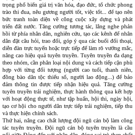
trọng phổ biến giá trị văn hóa, đạo đức, tổ chức phong
trào thi đua, nêu gương người tốt, việc tốt... để tạo nên
bức tranh toàn diện về công cuộc xây dựng và phát
triển đất nước. Tăng cường tương tác, lắng nghe phản
hồi từ phía nhân dân, nghiên cứu, tạo các kênh để nhân
dân đặt câu hỏi, trao đổi, góp ý qua các buổi đối thoại,
diễn đàn trực tuyến hoặc trực tiếp để làm rõ vướng mắc,
nâng cao hiệu quả tuyên truyền. Tuyên truyền đa dạng
theo nhóm, cần phân loại nội dung và cách tiếp cận phù
hợp với từng đối tượng (người cao tuổi, thanh niên,
đồng bào dân tộc thiểu số, người lao động...) để bảo
đảm thông tin được tiếp nhận hiệu quả. Tăng cường
tuyên truyền trải nghiệm, thực hành thông qua kết hợp
với hoạt động thực tế, như tập huấn, hội thi, ngày hội,
tạo cơ hội cho người dân trực tiếp trải nghiệm, tiếp thu
và thực hiện chính sách.
Thứ hai, nâng cao chất lượng đội ngũ cán bộ làm công
tác tuyên truyền. Đội ngũ cán bộ tuyên truyền là cầu
nối giữa Đảng đến với nhân dân, đóng vai trò then chốt