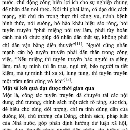
nước, chủ động cống hiến lợi ích cho sự nghiệp chung
để nhân dân noi theo. Nói thì phải làm, có đạo đức cách
mạng, giữ chữ tín trong thực thi công vụ, tránh bệnh
hình thức, nói suông, hô hào khẩu hiệu sáo rỗng, bởi
tuyên truyền “phải miệng nói tay làm, phải tùy hoàn
cảnh mà tổ chức giúp đỡ nhân dân thật sự, không phải
(11)
chỉ dân vận bằng diễn thuyết”
. Người cũng nhấn
mạnh cán bộ tuyên truyền phải dấn thân trong công
việc, “Nếu miệng thì tuyên truyền bảo người ta siêng
làm, mà tự mình thì ăn trưa, ngủ trễ; bảo người ta tiết
kiệm, mà tự mình thì xa xỉ, lung tung, thì tuyên truyền
(12)
một trăm năm cũng vô ích”
.
Một số kết quả đạt được thời gian qua
Một là, công tác tuyên truyền đã chuyển tải các nội
dung chủ trương, chính sách một cách rõ ràng, súc tích,
dễ hiểu cho từng đối tượng, chỉ ra tính đúng đắn của
đường lối, chủ trương của Đảng, chính sách, pháp luật
của Nhà nước, góp phần định hướng dư luận xã hội,
giáo dục, thuyết phục người tiếp nhận, tin tưởng và