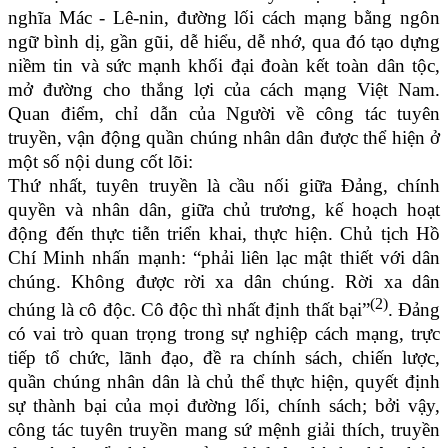
nghĩa Mác - Lê-nin, đường lối cách mạng bằng ngôn
ngữ bình dị, gần gũi, dễ hiểu, dễ nhớ, qua đó tạo dựng
niềm tin và sức mạnh khối đại đoàn kết toàn dân tộc,
mở đường cho thắng lợi của cách mạng Việt Nam.
Quan điểm, chỉ dẫn của Người về công tác tuyên
truyền, vận động quần chúng nhân dân được thể hiện ở
một số nội dung cốt lõi:
Thứ nhất, tuyên truyền là cầu nối giữa Đảng, chính
quyền và nhân dân, giữa chủ trương, kế hoạch hoạt
động đến thực tiễn triển khai, thực hiện. Chủ tịch Hồ
Chí Minh nhấn mạnh: “phải liên lạc mật thiết với dân
chúng. Không được rời xa dân chúng. Rời xa dân
(2)
chúng là cô độc. Cô độc thì nhất định thất bại”
. Đảng
có vai trò quan trọng trong sự nghiệp cách mạng, trực
tiếp tổ chức, lãnh đạo, đề ra chính sách, chiến lược,
quần chúng nhân dân là chủ thể thực hiện, quyết định
sự thành bại của mọi đường lối, chính sách; bởi vậy,
công tác tuyên truyền mang sứ mệnh giải thích, truyền