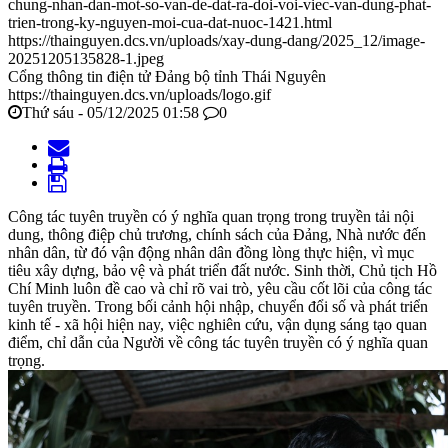
chung-nhan-dan-mot-so-van-de-dat-ra-doi-voi-viec-van-dung-phat-
trien-trong-ky-nguyen-moi-cua-dat-nuoc-1421.html
https://thainguyen.dcs.vn/uploads/xay-dung-dang/2025_12/image-
20251205135828-1.jpeg
Cổng thông tin điện tử Đảng bộ tỉnh Thái Nguyên
https://thainguyen.dcs.vn/uploads/logo.gif
Thứ sáu - 05/12/2025 01:58
0
Công tác tuyên truyền có ý nghĩa quan trọng trong truyền tải nội
dung, thông điệp chủ trương, chính sách của Đảng, Nhà nước đến
nhân dân, từ đó vận động nhân dân đồng lòng thực hiện, vì mục
tiêu xây dựng, bảo vệ và phát triển đất nước. Sinh thời, Chủ tịch Hồ
Chí Minh luôn đề cao và chỉ rõ vai trò, yêu cầu cốt lõi của công tác
tuyên truyền. Trong bối cảnh hội nhập, chuyển đổi số và phát triển
kinh tế - xã hội hiện nay, việc nghiên cứu, vận dụng sáng tạo quan
điểm, chỉ dẫn của Người về công tác tuyên truyền có ý nghĩa quan
trọng.