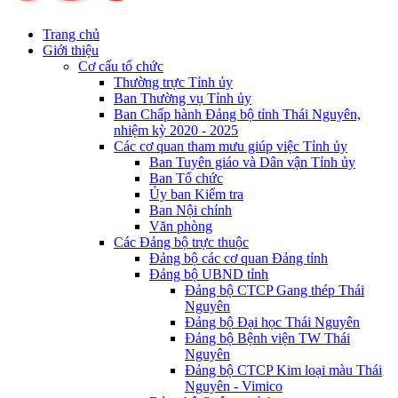
Trang chủ
Giới thiệu
Cơ cấu tổ chức
Thường trực Tỉnh ủy
Ban Thường vụ Tỉnh ủy
Ban Chấp hành Đảng bộ tỉnh Thái Nguyên,
nhiệm kỳ 2020 - 2025
Các cơ quan tham mưu giúp việc Tỉnh ủy
Ban Tuyên giáo và Dân vận Tỉnh ủy
Ban Tổ chức
Ủy ban Kiểm tra
Ban Nội chính
Văn phòng
Các Đảng bộ trực thuộc
Đảng bộ các cơ quan Đảng tỉnh
Đảng bộ UBND tỉnh
Đảng bộ CTCP Gang thép Thái
Nguyên
Đảng bộ Đại học Thái Nguyên
Đảng bộ Bệnh viện TW Thái
Nguyên
Đảng bộ CTCP Kim loại màu Thái
Nguyên - Vimico