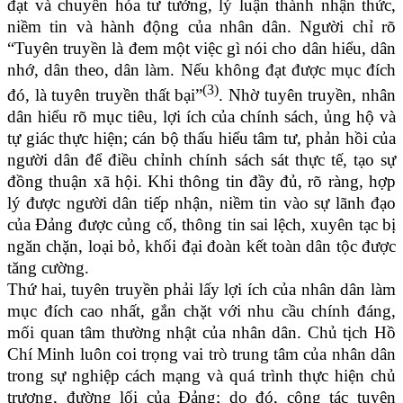
đạt và chuyển hóa
tư tưởng, lý luận thành nhận thức,
niềm tin và hành động của nhân dân. Người chỉ rõ
“Tuyên truyền là đem một việc gì nói cho dân hiểu, dân
nhớ, dân theo, dân làm. Nếu không đạt được mục đích
(3)
đó, là tuyên truyền thất bại”
. Nhờ tuyên truyền, nhân
dân hiểu rõ mục tiêu, lợi ích của chính sách, ủng hộ và
tự giác thực hiện; cán bộ thấu hiểu tâm tư, phản hồi của
người dân để điều chỉnh chính sách sát thực tế, tạo sự
đồng thuận xã hội. Khi thông tin đầy đủ, rõ ràng, hợp
lý được người dân tiếp nhận, niềm tin vào sự lãnh đạo
của Đảng được củng cố, thông tin sai lệch, xuyên tạc bị
ngăn chặn, loại bỏ, khối đại đoàn kết toàn dân tộc được
tăng cường.
Thứ hai, tuyên truyền phải lấy lợi ích của nhân dân làm
mục đích cao nhất, gắn chặt với nhu cầu chính đáng,
mối quan tâm thường nhật của nhân dân. Chủ tịch Hồ
Chí Minh luôn coi trọng vai trò trung tâm của nhân dân
trong sự nghiệp cách mạng và quá trình thực hiện chủ
trương, đường lối của Đảng; do đó, công tác tuyên