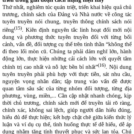
Thứ nhất, nghiêm túc quán triệt, triển khai hiệu quả chủ
trương, chính sách của Đảng và Nhà nước về công tác
tuyên truyền nói chung, truyền thông chính sách nói
(15)
riêng
. Kiên định nguyên tắc linh hoạt đổi mới nội
dung và phương thức tuyên truyền đối với từng bối
cảnh, vấn đề, đối tượng cụ thể trên tinh thần “không thể
đi theo lối mòn cũ. Chúng ta phải dám nghĩ lớn, hành
động lớn, thực hiện những cải cách lớn với quyết tâm
(16)
chính trị cao nhất và nỗ lực bền bỉ nhất”
. Nội dung
tuyên truyền phải phù hợp với thực tiễn, sát nhu cầu,
nguyện vọng nhân dân; tập trung vào vấn đề được
quan tâm sâu sắc của từng nhóm đối tượng, từng địa
phương, vùng, miền,... Cần cập nhật nhanh chóng, kịp
thời chủ trương, chính sách mới để truyền tải rõ ràng,
chính xác, không sai lệch, giúp người dân hiểu đúng,
hiểu đủ để thực hiện; kết hợp chặt chẽ giữa kiến thức lý
luận và ví dụ cụ thể, tình huống thực tế dễ hiểu, dễ áp
dụng nhằm tăng tính thuyết phục và sức lan tỏa. Chú