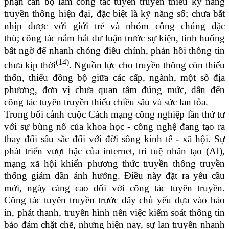
phận cán bộ làm công tác tuyên truyền thiếu kỹ năng
truyền thông hiện đại, đặc biệt là kỹ năng số; chưa bắt
nhịp được với giới trẻ và nhóm công chúng đặc
thù; công tác nắm bắt dư luận trước sự kiện, tình huống
bất ngờ để nhanh chóng điều chỉnh, phản hồi thông tin
(14)
chưa kịp thời
. Nguồn lực cho truyền thông còn thiếu
thốn, thiếu đồng bộ giữa các cấp, ngành, một số địa
phương, đơn vị chưa quan tâm đúng mức, dẫn đến
công tác tuyên truyền thiếu chiều sâu và sức lan tỏa.
Trong bối cảnh cuộc Cách mạng công nghiệp lần thứ tư
với sự bùng nổ của khoa học - công nghệ đang tạo ra
thay đổi sâu sắc đối với đời sống kinh tế - xã hội. Sự
phát triển vượt bậc của internet, trí tuệ nhân tạo (AI),
mạng xã hội khiến phương thức truyền thông truyền
thống giảm dần ảnh hưởng. Điều này đặt ra yêu cầu
mới, ngày càng cao đối với công tác tuyên truyền.
Công tác tuyên truyền trước đây chủ yếu dựa vào báo
in, phát thanh, truyền hình nên việc kiểm soát thông tin
bảo đảm chặt chẽ, nhưng hiện nay, sự lan truyền nhanh