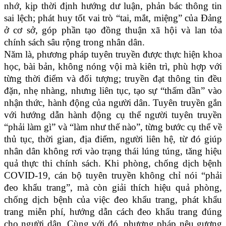
nhớ, kịp thời định hướng dư luận, phản bác thông tin
sai lệch; phát huy tốt vai trò “tai, mắt, miệng” của Đảng
ở cơ sở, góp phần tạo đồng thuận xã hội và lan tỏa
chính sách sâu rộng trong nhân dân.
Năm là, phương pháp tuyên truyền được thực hiện khoa
học, bài bản, không nóng vội mà kiên trì, phù hợp với
từng thời điểm và đối tượng; truyền đạt thông tin đều
đặn, nhẹ nhàng, nhưng liên tục, tạo sự “thấm dần” vào
nhận thức, hành động của người dân. Tuyên truyền gắn
với hướng dẫn hành động cụ thể người tuyên truyền
“phải làm gì” và “làm như thế nào”, từng bước cụ thể về
thủ tục, thời gian, địa điểm, người liên hệ, từ đó giúp
nhân dân không rơi vào trạng thái lúng túng, tăng hiệu
quả thực thi chính sách.
Khi phòng, chống dịch bệnh
COVID-19, cán bộ tuyên truyền không
chỉ nói “phải
đeo khẩu trang”, mà còn giải thích hiệu quả phòng,
chống dịch bệnh của việc đeo khẩu trang,
phát khẩu
trang miễn phí, hướng dẫn cách đeo khẩu trang đúng
cho người dân.
Cùng với đó,
phương pháp nêu gương