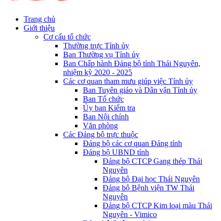
Trang chủ
Giới thiệu
Cơ cấu tổ chức
Thường trực Tỉnh ủy
Ban Thường vụ Tỉnh ủy
Ban Chấp hành Đảng bộ tỉnh Thái Nguyên,
nhiệm kỳ 2020 - 2025
Các cơ quan tham mưu giúp việc Tỉnh ủy
Ban Tuyên giáo và Dân vận Tỉnh ủy
Ban Tổ chức
Ủy ban Kiểm tra
Ban Nội chính
Văn phòng
Các Đảng bộ trực thuộc
Đảng bộ các cơ quan Đảng tỉnh
Đảng bộ UBND tỉnh
Đảng bộ CTCP Gang thép Thái
Nguyên
Đảng bộ Đại học Thái Nguyên
Đảng bộ Bệnh viện TW Thái
Nguyên
Đảng bộ CTCP Kim loại màu Thái
Nguyên - Vimico