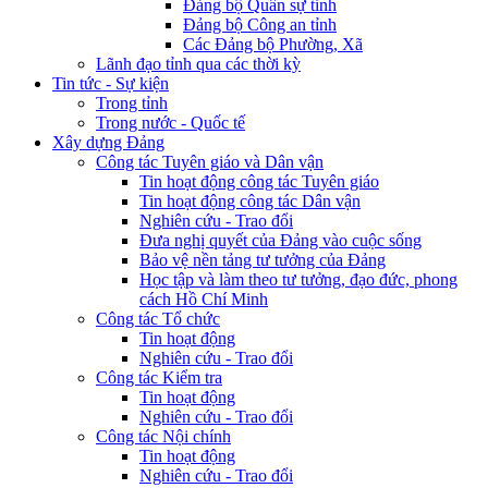
Đảng bộ Quân sự tỉnh
Đảng bộ Công an tỉnh
Các Đảng bộ Phường, Xã
Lãnh đạo tỉnh qua các thời kỳ
Tin tức - Sự kiện
Trong tỉnh
Trong nước - Quốc tế
Xây dựng Đảng
Công tác Tuyên giáo và Dân vận
Tin hoạt động công tác Tuyên giáo
Tin hoạt động công tác Dân vận
Nghiên cứu - Trao đổi
Đưa nghị quyết của Đảng vào cuộc sống
Bảo vệ nền tảng tư tưởng của Đảng
Học tập và làm theo tư tưởng, đạo đức, phong
cách Hồ Chí Minh
Công tác Tổ chức
Tin hoạt động
Nghiên cứu - Trao đổi
Công tác Kiểm tra
Tin hoạt động
Nghiên cứu - Trao đổi
Công tác Nội chính
Tin hoạt động
Nghiên cứu - Trao đổi