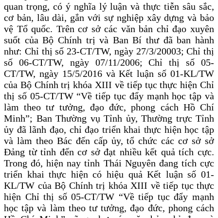
quan trọng, có ý nghĩa lý luận và thực tiễn sâu sắc,
cơ bản, lâu dài, gắn với sự nghiệp xây dựng và bảo
vệ Tổ quốc. Trên cơ sở các văn bản chỉ đạo xuyên
suốt của Bộ Chính trị và Ban Bí thư đã ban hành
như: Chỉ thị số 23-CT/TW, ngày 27/3/20003; Chỉ thị
số 06-CT/TW, ngày 07/11/2006; Chỉ thị số 05-
CT/TW, ngày 15/5/2016 và Kết luận số 01-KL/TW
của Bộ Chính trị khóa XIII về tiếp tục thực hiện Chỉ
thị số 05-CT/TW “Về tiếp tục đẩy mạnh học tập và
làm theo tư tưởng, đạo đức, phong cách Hồ Chí
Minh”; Ban Thường vụ Tỉnh ủy, Thường trực Tỉnh
ủy đã lãnh đạo, chỉ đạo triển khai
hực hiện học tập
t
và làm theo Bác đến cấp ủy, tổ chức các cơ sở sở
Đảng từ tỉnh đến cơ sở đạt nhiều kết quả tích cực.
Trong đó, hiện nay tỉnh Thái Nguyên đang tích cực
triển khai thực hiện có hiệu quả Kết luận số 01-
KL/TW của Bộ Chính trị khóa XIII về tiếp tục thực
hiện Chỉ thị số 05-CT/TW “Về tiếp tục đẩy mạnh
học tập và làm theo tư tưởng, đạo đức, phong cách