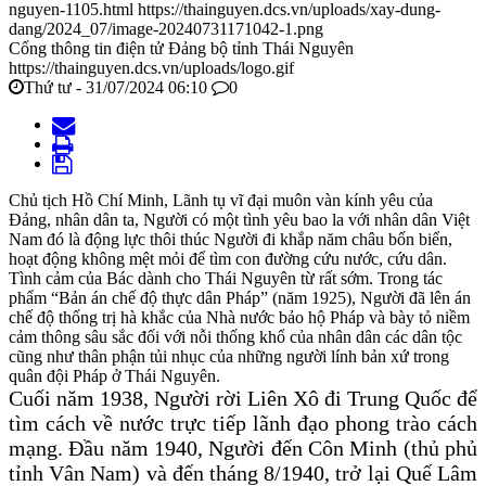
nguyen-1105.html
https://thainguyen.dcs.vn/uploads/xay-dung-
dang/2024_07/image-20240731171042-1.png
Cổng thông tin điện tử Đảng bộ tỉnh Thái Nguyên
https://thainguyen.dcs.vn/uploads/logo.gif
Thứ tư - 31/07/2024 06:10
0
Chủ tịch Hồ Chí Minh, Lãnh tụ vĩ đại muôn vàn kính yêu của
Đảng, nhân dân ta, Người có một tình yêu bao la với nhân dân Việt
Nam đó là động lực thôi thúc Người đi khắp năm châu bốn biển,
hoạt động không mệt mỏi để tìm con đường cứu nước, cứu dân.
Tình cảm của Bác dành cho Thái Nguyên từ rất sớm. Trong tác
phẩm “Bản án chế độ thực dân Pháp” (năm 1925), Người đã lên án
chế độ thống trị hà khắc của Nhà nước bảo hộ Pháp và bày tỏ niềm
cảm thông sâu sắc đối với nỗi thống khổ của nhân dân các dân tộc
cũng như thân phận tủi nhục của những người lính bản xứ trong
quân đội Pháp ở Thái Nguyên.
Cuối năm 1938, Người rời Liên Xô đi Trung Quốc để
tìm cách về nước trực tiếp lãnh đạo phong trào cách
mạng. Đầu năm 1940, Người đến Côn Minh (thủ phủ
tỉnh Vân Nam) và đến tháng 8/1940, trở lại Quế Lâm