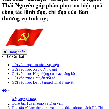
Thái Nguyên góp phần phục vụ hiệu quả
công tác lãnh đạo, chỉ đạo của Ban
thường vụ tỉnh ủy;
Đăng nhập
Gửi bài
Gửi vào mục Tin tức - Sự kiện
Gửi vào mục Xây dựng đảng
Gửi vào mục Hoạt động của các đảng bộ
Gửi vào mục Chuyển đổi số
Gửi vào mục Đất và người Thái Nguyên
Xây dựng Đảng
Công tác Tuyên giáo và Dân vận
Học tập và làm theo tư tưởng, đạo đức, phong cách Hồ Chí