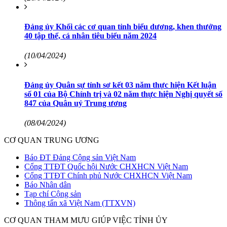
Đảng ủy Khối các cơ quan tỉnh biểu dương, khen thưởng
40 tập thể, cá nhân tiêu biểu năm 2024
(10/04/2024)
Đảng ủy Quân sự tỉnh sơ kết 03 năm thực hiện Kết luận
số 01 của Bộ Chính trị và 02 năm thực hiện Nghị quyết số
847 của Quân uỷ Trung ương
(08/04/2024)
CƠ QUAN TRUNG ƯƠNG
Báo ĐT Đảng Cộng sản Việt Nam
Cổng TTĐT Quốc hội Nước CHXHCN Việt Nam
Cổng TTĐT Chính phủ Nước CHXHCN Việt Nam
Báo Nhân dân
Tạp chí Cộng sản
Thông tấn xã Việt Nam (TTXVN)
CƠ QUAN THAM MƯU GIÚP VIỆC TỈNH ỦY