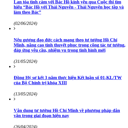
Lan tỏa tình cảm với Bác Hồ kính yêu qua Cuộc thi tìm
hiểu “Bác Hồ với Thái Nguyên - Thái Nguyên học tập và
làm theo Bác”
(02/06/2024)
Nêu gương đạo đức cách mạng theo tư tưởng Hồ Chí
Minh, nâng cao tính thuyết phục trong công tác tư tưởng,
đáp ứng yêu cầu, nhiệm vụ trong tình hình mới
(31/05/2024)
Đồng Hỷ sơ kết 3 năm thực hiện Kết luận số 01-KL/TW
của Bộ Chính trị khóa XIII
(13/05/2024)
Vận dụng tư tưởng Hồ Chí Minh về phương pháp dân
vận trong giai đoạn hiện nay
(26/04/2024)