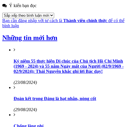
Ý kiến bạn đọc
Bạn cần đăng nhập với tư cách là
Thành viên chính thức
để có thể
bình luận
Những tin mới hơn
Kỷ niệm 55 thực hiện Di chúc của Chủ tịch Hồ Chí Minh
(1969 - 2024) và 55 năm Ngày mất của Người (02/9/1969 -
02/9/2024): Thái Nguyên khắc ghi lời Bác dạy!
(23/08/2024)
Đoàn kết trong Đảng là hạt nhân, nòng cốt
(29/08/2024)
Chống lãng phí