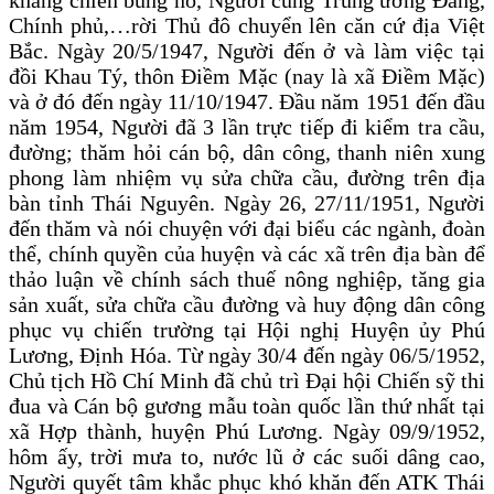
kháng chiến bùng nổ, Người cùng Trung ương Đảng,
Chính phủ,…rời Thủ đô chuyển lên căn cứ địa Việt
Bắc. Ngày 20/5/1947, Người đến ở và làm việc tại
đồi Khau Tý, thôn Điềm Mặc (nay là xã Điềm Mặc)
và ở đó đến ngày 11/10/1947. Đầu năm 1951 đến đầu
năm 1954, Người đã 3 lần trực tiếp đi kiểm tra cầu,
đường; thăm hỏi cán bộ, dân công, thanh niên xung
phong làm nhiệm vụ sửa chữa cầu, đường trên địa
bàn tỉnh Thái Nguyên. Ngày 26, 27/11/1951, Người
đến thăm và nói chuyện với đại biểu các ngành, đoàn
thể, chính quyền của huyện và các xã trên địa bàn để
thảo luận về chính sách thuế nông nghiệp, tăng gia
sản xuất, sửa chữa cầu đường và huy động dân công
phục vụ chiến trường tại Hội nghị Huyện ủy Phú
Lương, Định Hóa. Từ ngày 30/4 đến ngày 06/5/1952,
Chủ tịch Hồ Chí Minh đã chủ trì Đại hội Chiến sỹ thi
đua và Cán bộ gương mẫu toàn quốc lần thứ nhất tại
xã Hợp thành, huyện Phú Lương. Ngày 09/9/1952,
hôm ấy, trời mưa to, nước lũ ở các suối dâng cao,
Người quyết tâm khắc phục khó khăn đến ATK Thái