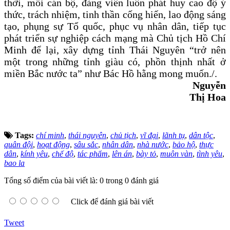
thời, mỗi cán bộ, đảng viên luôn phát huy cao độ ý
thức, trách nhiệm, tinh thần cống hiến, lao động sáng
tạo, phụng sự Tổ quốc, phục vụ nhân dân, tiếp tục
phát triển sự nghiệp cách mạng mà Chủ tịch Hồ Chí
Minh để lại, xây dựng tỉnh Thái Nguyên “trở nên
một trong những tỉnh giàu có, phồn thịnh nhất ở
miền Bắc nước ta” như Bác Hồ hằng mong muốn./.
Nguyễn
Thị Hoa
Tags:
chí minh
,
thái nguyên
,
chủ tịch
,
vĩ đại
,
lãnh tụ
,
dân tộc
,
quân đội
,
hoạt động
,
sâu sắc
,
nhân dân
,
nhà nước
,
bảo hộ
,
thực
dân
,
kính yêu
,
chế độ
,
tác phẩm
,
lên án
,
bày tỏ
,
muôn vàn
,
tình yêu
,
bao la
Tổng số điểm của bài viết là: 0 trong 0 đánh giá
Click để đánh giá bài viết
Tweet