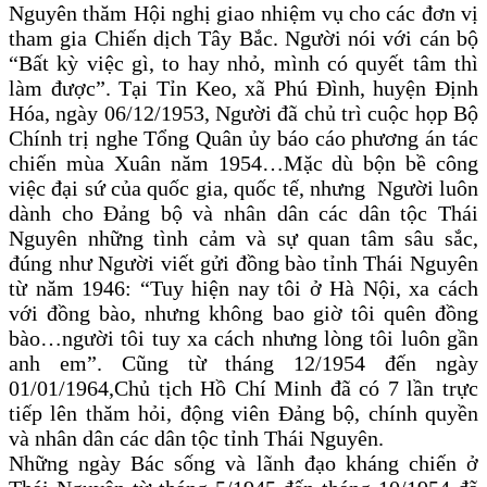
Nguyên thăm Hội nghị giao nhiệm vụ cho các đơn vị
tham gia Chiến dịch Tây Bắc. Người nói với cán bộ
“Bất kỳ việc gì, to hay nhỏ, mình có quyết tâm thì
làm được”. Tại Tỉn Keo, xã Phú Đình, huyện Định
Hóa, ngày 06/12/1953, Người đã chủ trì cuộc họp Bộ
Chính trị nghe Tổng Quân ủy báo cáo phương án tác
chiến mùa Xuân năm 1954…Mặc dù bộn bề công
việc đại sứ của quốc gia, quốc tế, nhưng Người luôn
dành cho Đảng bộ và nhân dân các dân tộc Thái
Nguyên những tình cảm và sự quan tâm sâu sắc,
đúng như Người viết gửi đồng bào tỉnh Thái Nguyên
từ năm 1946: “Tuy hiện nay tôi ở Hà Nội, xa cách
với đồng bào, nhưng không bao giờ tôi quên đồng
bào…người tôi tuy xa cách nhưng lòng tôi luôn gần
anh em”. Cũng từ tháng 12/1954 đến ngày
01/01/1964,Chủ tịch Hồ Chí Minh đã có 7 lần trực
tiếp lên thăm hỏi, động viên Đảng bộ, chính quyền
và nhân dân các dân tộc tỉnh Thái Nguyên.
Những ngày Bác sống và lãnh đạo kháng chiến ở