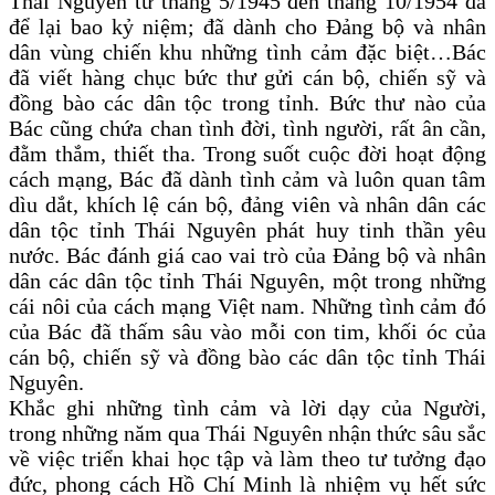
Thái Nguyên từ tháng 5/1945 đến tháng 10/1954 đã
để lại bao kỷ niệm; đã dành cho Đảng bộ và nhân
dân vùng chiến khu những tình cảm đặc biệt…Bác
đã viết hàng chục bức thư gửi cán bộ, chiến sỹ và
đồng bào các dân tộc trong tỉnh. Bức thư nào của
Bác cũng chứa chan tình đời, tình người, rất ân cần,
đằm thắm, thiết tha. Trong suốt cuộc đời hoạt động
cách mạng, Bác đã dành tình cảm và luôn quan tâm
dìu dắt, khích lệ cán bộ, đảng viên và nhân dân các
dân tộc tỉnh Thái Nguyên phát huy tinh thần yêu
nước. Bác đánh giá cao vai trò của Đảng bộ và nhân
dân các dân tộc tỉnh Thái Nguyên, một trong những
cái nôi của cách mạng Việt nam. Những tình cảm đó
của Bác đã thấm sâu vào mỗi con tim, khối óc của
cán bộ, chiến sỹ và đồng bào các dân tộc tỉnh Thái
Nguyên.
Khắc ghi những tình cảm và lời dạy của Người,
trong những năm qua Thái Nguyên nhận thức sâu sắc
về việc triển khai học tập và làm theo tư tưởng đạo
đức, phong cách Hồ Chí Minh là nhiệm vụ hết sức