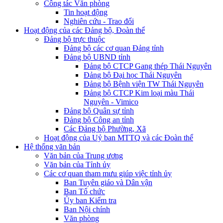
Công tác Văn phòng
Tin hoạt động
Nghiên cứu - Trao đổi
Hoạt động của các Đảng bộ, Đoàn thể
Đảng bộ trực thuộc
Đảng bộ các cơ quan Đảng tỉnh
Đảng bộ UBND tỉnh
Đảng bộ CTCP Gang thép Thái Nguyên
Đảng bộ Đại học Thái Nguyên
Đảng bộ Bệnh viện TW Thái Nguyên
Đảng bộ CTCP Kim loại màu Thái
Nguyên - Vimico
Đảng bộ Quân sự tỉnh
Đảng bộ Công an tỉnh
Các Đảng bộ Phường, Xã
Hoạt động của Uỷ ban MTTQ và các Đoàn thể
Hệ thống văn bản
Văn bản của Trung ương
Văn bản của Tỉnh ủy
Các cơ quan tham mưu giúp việc tỉnh ủy
Ban Tuyên giáo và Dân vận
Ban Tổ chức
Ủy ban Kiểm tra
Ban Nội chính
Văn phòng