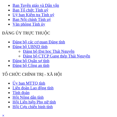
Ban Tuyên giáo và Dân vận
Ban Tổ chức Tỉnh uỷ
Uỷ ban Kiểm tra Tỉnh uỷ
Ban Nội chính Tỉnh uỷ
Văn phòng Tỉnh ủy
ĐẢNG ỦY TRỰC THUỘC
Đảng bộ các cơ quan Đảng tỉnh
Đảng bộ UBND tỉnh
Đảng bộ Đại học Thái Nguyên
Đảng bộ CTCP Gang thép Thái Nguyên
Đảng bộ Quân sự tỉnh
Đảng bộ Công an tỉnh
TỔ CHỨC CHÍNH TRỊ - XÃ HỘI
Ủy ban MTTQ tỉnh
Liên đoàn Lao động tỉnh
Tỉnh đoàn
Hội Nông dân tỉnh
Hội Liên hiệp Phụ nữ tỉnh
Hội Cựu chiến binh tỉnh
×