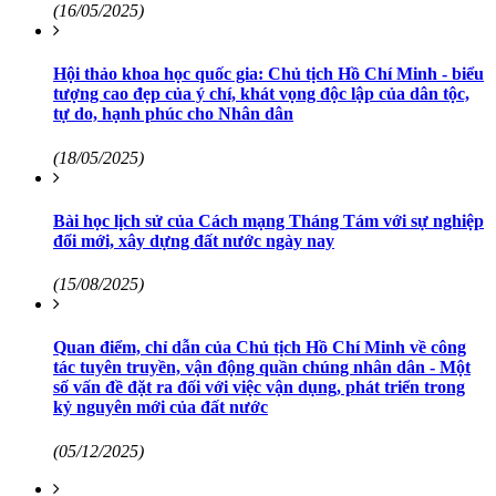
(16/05/2025)
Hội thảo khoa học quốc gia: Chủ tịch Hồ Chí Minh - biểu
tượng cao đẹp của ý chí, khát vọng độc lập của dân tộc,
tự do, hạnh phúc cho Nhân dân
(18/05/2025)
Bài học lịch sử của Cách mạng Tháng Tám với sự nghiệp
đổi mới, xây dựng đất nước ngày nay
(15/08/2025)
Quan điểm, chỉ dẫn của Chủ tịch Hồ Chí Minh về công
tác tuyên truyền, vận động quần chúng nhân dân - Một
số vấn đề đặt ra đối với việc vận dụng, phát triển trong
kỷ nguyên mới của đất nước
(05/12/2025)