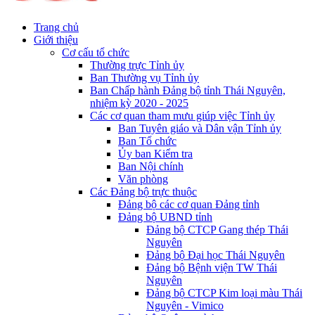
Trang chủ
Giới thiệu
Cơ cấu tổ chức
Thường trực Tỉnh ủy
Ban Thường vụ Tỉnh ủy
Ban Chấp hành Đảng bộ tỉnh Thái Nguyên,
nhiệm kỳ 2020 - 2025
Các cơ quan tham mưu giúp việc Tỉnh ủy
Ban Tuyên giáo và Dân vận Tỉnh ủy
Ban Tổ chức
Ủy ban Kiểm tra
Ban Nội chính
Văn phòng
Các Đảng bộ trực thuộc
Đảng bộ các cơ quan Đảng tỉnh
Đảng bộ UBND tỉnh
Đảng bộ CTCP Gang thép Thái
Nguyên
Đảng bộ Đại học Thái Nguyên
Đảng bộ Bệnh viện TW Thái
Nguyên
Đảng bộ CTCP Kim loại màu Thái
Nguyên - Vimico