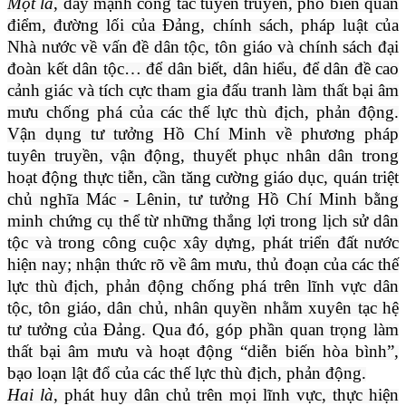
Một là
, đẩy mạnh công tác tuyên truyền, phổ biến quan
điểm, đường lối của Đảng, chính sách, pháp luật của
Nhà nước về vấn đề dân tộc, tôn giáo và chính sách đại
đoàn kết dân tộc… để dân biết, dân hiểu, để dân đề cao
cảnh giác và tích cực tham gia đấu tranh làm thất bại âm
mưu chống phá của các thế lực thù địch, phản động.
Vận dụng tư tưởng Hồ Chí Minh về phương pháp
tuyên truyền, vận động, thuyết phục nhân dân trong
hoạt động thực tiễn, cần tăng cường giáo dục, quán triệt
chủ nghĩa Mác - Lênin, tư tưởng Hồ Chí Minh bằng
minh chứng cụ thể từ những thắng lợi trong lịch sử dân
tộc và trong công cuộc xây dựng, phát triển đất nước
hiện nay; nhận thức rõ về âm mưu, thủ đoạn của các thế
lực thù địch, phản động chống phá trên lĩnh vực dân
tộc, tôn giáo, dân chủ, nhân quyền nhằm xuyên tạc hệ
tư tưởng của Đảng. Qua đó, góp phần quan trọng làm
thất bại âm mưu và hoạt động “diễn biến hòa bình”,
bạo loạn lật đổ của các thế lực thù địch, phản động.
Hai là
, phát huy dân chủ trên mọi lĩnh vực, thực hiện