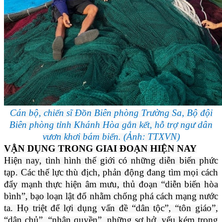
Cán bộ, chiến sĩ Đồn Biên phòng Trường Sa, Bộ đội
Biên phòng tỉnh Khánh Hòa gắn kết, hỗ trợ ngư dân
vươn khơi bám biển. (Ảnh: TTXVN)
VẬN DỤNG TRONG GIAI ĐOẠN HIỆN NAY
Hiện nay, tình hình thế giới có những diễn biến phức
tạp. Các thế lực thù địch, phản động đang tìm mọi cách
đẩy mạnh thực hiện âm mưu, thủ đoạn “diễn biến hòa
bình”, bạo loạn lật đổ nhằm chống phá cách mạng nước
ta. Họ triệt để lợi dụng vấn đề “dân tộc”, “tôn giáo”,
“dân chủ”, “nhân quyền”, những sơ hở, yếu kém trong