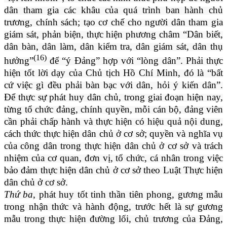
dân tham gia các khâu của quá trình ban hành chủ
trương, chính sách; tạo cơ chế cho người dân tham gia
giám sát, phản biện, thực hiện phương châm “Dân biết,
dân bàn, dân làm, dân kiểm tra, dân giám sát, dân thụ
(16)
hưởng”
để “ý Đảng” hợp với “lòng dân”. Phải thực
hiện tốt lời dạy của Chủ tịch Hồ Chí Minh, đó là “bất
cứ việc gì đều phải bàn bạc với dân, hỏi ý kiến dân”.
Để thực sự phát huy dân chủ, trong giai đoạn hiện nay,
từng tổ chức đảng, chính quyền, mỗi cán bộ, đảng viên
cần phải chấp hành và thực hiện có hiệu quả nội dung,
cách thức thực hiện dân chủ ở cơ sở; quyền và nghĩa vụ
của công dân trong thực hiện dân chủ ở cơ sở và trách
nhiệm của cơ quan, đơn vị, tổ chức, cá nhân trong việc
bảo đảm thực hiện dân chủ ở cơ sở theo Luật Thực hiện
dân chủ ở cơ sở.
Thứ ba
, phát huy tốt tinh thần tiên phong, gương mẫu
trong nhận thức và hành động, trước hết là sự gương
mẫu trong thực hiện đường lối, chủ trương của Đảng,