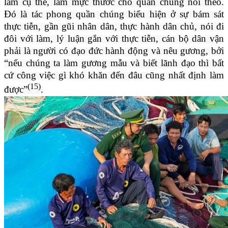
làm cụ thể, làm mực thước cho quần chúng noi theo.
Đó là tác phong quần chúng biểu hiện ở sự bám sát
thực tiễn, gần gũi nhân dân, thực hành dân chủ, nói đi
đôi với làm, lý luận gắn với thực tiễn, cán bộ dân vận
phải là người có đạo đức hành động và nêu gương, bởi
“nếu chúng ta làm gương mẫu và biết lãnh đạo thì bất
cứ công việc gì khó khăn đến đâu cũng nhất định làm
(15)
được”
.