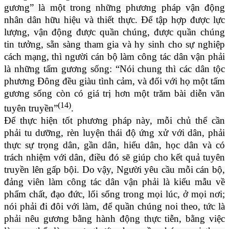
gương” là một trong những phương pháp vận động
nhân dân hữu hiệu và thiết thực. Để tập hợp được lực
lượng, vận động được quần chúng, được quần chúng
tin tưởng, sẵn sàng tham gia và hy sinh cho sự nghiệp
cách mạng, thì người cán bộ làm công tác dân vận phải
là những tấm gương sống: “Nói chung thì các dân tộc
phương Đông đều giàu tình cảm, và đối với họ một tấm
gương sống còn có giá trị hơn một trăm bài diễn văn
(14)
tuyên truyền”
.
Để thực hiện tốt phương pháp này, mỗi chủ thể cần
phải tu dưỡng, rèn luyện thái độ ứng xử với dân, phải
thực sự trọng dân, gần dân, hiểu dân, học dân và có
trách nhiệm với dân, điều đó sẽ giúp cho kết quả tuyên
truyền lên gấp bội. Do vậy, Người yêu cầu mỗi cán bộ,
đảng viên làm công tác dân vận phải là kiểu mẫu về
phẩm chất, đạo đức, lối sống trong mọi lúc, ở mọi nơi;
nói phải đi đôi với làm, để quần chúng noi theo, tức là
phải nêu gương bằng hành động thực tiễn, bằng việc