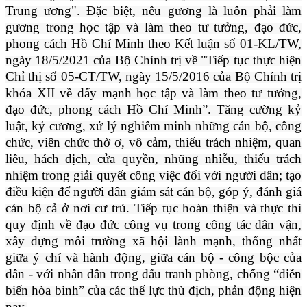
Trung ương". Đặc biệt, nêu gương là luôn phải làm
gương trong học tập và làm theo tư tưởng, đạo đức,
phong cách Hồ Chí Minh theo Kết luận số 01-KL/TW,
ngày 18/5/2021 của Bộ Chính trị về "Tiếp tục thực hiện
Chỉ thị số 05-CT/TW, ngày 15/5/2016 của Bộ Chính trị
khóa XII về đẩy mạnh học tập và làm theo tư tưởng,
đạo đức, phong cách Hồ Chí Minh”. Tăng cường kỷ
luật, kỷ cương, xử lý nghiêm minh những cán bộ, công
chức, viên chức thờ ơ, vô cảm, thiếu trách nhiệm, quan
liêu, hách dịch, cửa quyền, nhũng nhiễu, thiếu trách
nhiệm trong giải quyết công việc đối với người dân; tạo
điều kiện để người dân giám sát cán bộ, góp ý, đánh giá
cán bộ cả ở nơi cư trú. Tiếp tục hoàn thiện và thực thi
quy định về đạo đức công vụ trong công tác dân vận,
xây dựng môi trường xã hội lành mạnh, thống nhất
giữa ý chí và hành động, giữa cán bộ - công bộc của
dân - với nhân dân trong đấu tranh phòng, chống “diễn
biến hòa bình” của các thế lực thù địch, phản động hiện
nay.