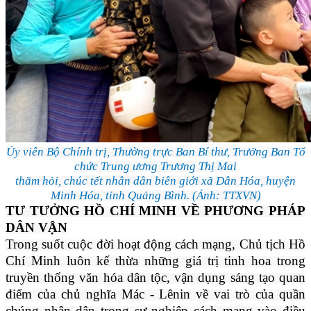
Ủy viên Bộ Chính trị, Thường trực Ban Bí thư, Trưởng Ban Tổ
chức Trung ương Trương Thị Mai
thăm hỏi, chúc tết nhân dân biên giới xã Dân Hóa, huyện
Minh Hóa, tỉnh Quảng Bình. (Ảnh: TTXVN)
TƯ TƯỞNG HỒ CHÍ MINH VỀ PHƯƠNG PHÁP
DÂN VẬN
Trong suốt cuộc đời hoạt động cách mạng, Chủ tịch Hồ
Chí Minh luôn kế thừa những giá trị tinh hoa trong
truyền thống văn hóa dân tộc, vận dụng sáng tạo quan
điểm của chủ nghĩa Mác - Lênin về vai trò của quần
chúng nhân dân trong sự nghiệp cách mạng vào điều