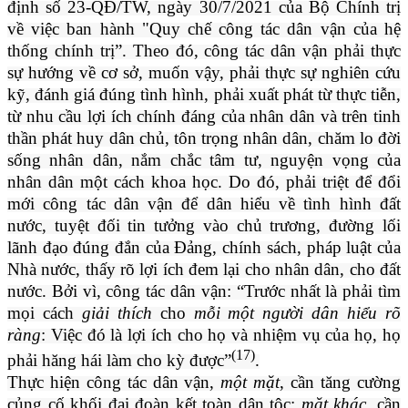
định số 23-QĐ/TW, ngày 30/7/2021 của Bộ Chính trị
về việc ban hành "Quy chế công tác dân vận của hệ
thống chính trị”. Theo đó, công tác dân vận phải thực
sự hướng về cơ sở, muốn vậy, phải thực sự nghiên cứu
kỹ, đánh giá đúng tình hình, phải xuất phát từ thực tiễn,
từ nhu cầu lợi ích chính đáng của nhân dân và trên tinh
thần phát huy dân chủ, tôn trọng nhân dân, chăm lo đời
sống nhân dân, nắm chắc tâm tư, nguyện vọng của
nhân dân một cách khoa học. Do đó, phải triệt để đổi
mới công tác dân vận để dân hiểu về tình hình đất
nước, tuyệt đối tin tưởng vào chủ trương, đường lối
lãnh đạo đúng đắn của Đảng, chính sách, pháp luật của
Nhà nước, thấy rõ lợi ích đem lại cho nhân dân, cho đất
nước. Bởi vì, công tác dân vận: “Trước nhất là phải tìm
mọi cách
giải thích
cho
mỗi một người dân hiểu rõ
ràng
: Việc đó là lợi ích cho họ và nhiệm vụ của họ, họ
(17)
phải hăng hái làm cho kỳ được”
.
Thực hiện công tác dân vận,
một mặt
, cần tăng cường
củng cố khối đại đoàn kết toàn dân tộc;
mặt khác
, cần