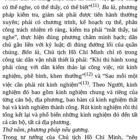
(11)
có thể nghe, có thể thấy, có thể biết”
.
Ba là
, phương
pháp kiểm tra, giám sát phải được tiến hành thường
xuyên; phải có chương trình, kế hoạch cụ thể, phân
công trách nhiệm rõ ràng, kiểm tra phải “mắt thấy, tai
nghe”, thực hiện đúng phương châm minh bạch; dân
chủ gắn liền với kỷ luật; đi đúng đường lối của quần
chúng.
Bốn là
, Chủ tịch Hồ Chí Minh chỉ rõ trong
công tác dân vận nhất thiết là phải: “Khi thi hành xong
phải cùng với dân kiểm thảo lại công việc, rút kinh
(12)
nghiệm, phê bình, khen thưởng”
và “Sau mỗi một
(13)
việc cần phải rút kinh nghiệm”
. Theo Người, kinh
nghiệm đó bao gồm kinh nghiệm chung và riêng của
từng cán bộ, địa phương, bao hàm cả kinh nghiệm thất
bại và kinh nghiệm thành công. Rút kinh nghiệm rồi thì
tổng kết lại và phổ biến những kinh nghiệm đó đến tất
cả cán bộ, tất cả địa phương.
Thứ năm, phương pháp nêu gương.
Trong tư tưởng của Chủ tịch Hồ Chí Minh, “nêu