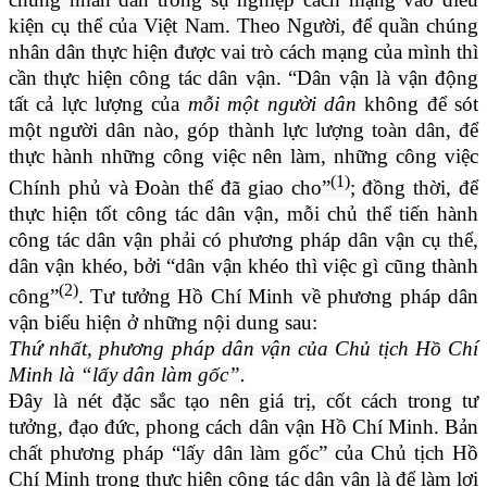
kiện cụ thể của Việt Nam. Theo Người, để quần chúng
nhân dân thực hiện được vai trò cách mạng của mình thì
cần thực hiện công tác dân vận. “Dân vận là vận động
tất cả lực lượng của
mỗi một người dân
không để sót
một người dân nào, góp thành lực lượng toàn dân, để
thực hành những công việc nên làm, những công việc
(1)
Chính phủ và Đoàn thể đã giao cho”
; đồng thời, để
thực hiện tốt công tác dân vận, mỗi chủ thể tiến hành
công tác dân vận phải có phương pháp dân vận cụ thể,
dân vận khéo, bởi “dân vận khéo thì việc gì cũng thành
(2)
công”
. Tư tưởng Hồ Chí Minh về phương pháp dân
vận biểu hiện ở những nội dung sau:
Thứ nhất, phương pháp dân vận của Chủ tịch Hồ Chí
Minh là “lấy dân làm gốc”.
Đây là nét đặc sắc tạo nên giá trị, cốt cách trong tư
tưởng, đạo đức, phong cách dân vận Hồ Chí Minh. Bản
chất phương pháp “lấy dân làm gốc” của Chủ tịch Hồ
Chí Minh trong thực hiện công tác dân vận là để làm lợi