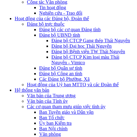
Công tác Văn phòng
Tin hoạt động
Nghiên cứu - Trao đổi
Hoạt động của các Đảng bộ, Đoàn thể
Đảng bộ trực thuộc
Đảng bộ các cơ quan Đảng tỉnh
Đảng bộ UBND tỉnh
Đảng bộ CTCP Gang thép Thái Nguyên
Đảng bộ Đại học Thái Nguyên
Đảng bộ Bệnh viện TW Thái Nguyên
Đảng bộ CTCP Kim loại màu Thái
Nguyên - Vimico
Đảng bộ Quân sự tỉnh
Đảng bộ Công an tỉnh
Các Đảng bộ Phường, Xã
Hoạt động của Uỷ ban MTTQ và các Đoàn thể
Hệ thống văn bản
Văn bản của Trung ương
Văn bản của Tỉnh ủy
Các cơ quan tham mưu giúp việc tỉnh ủy
Ban Tuyên giáo và Dân vận
Ban Tổ chức
Ủy ban Kiểm tra
Ban Nội chính
Văn phòng