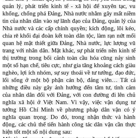
quản lý, phát triển kinh tế - xã hội để xuyên tạc, vu
khống, chống phá Đảng, Nhà nước nhằm gây mất niềm
tin của nhân dân vào sự lãnh đạo của Đảng, quản lý của
Nhà nước và các cấp chính quyền; kích động, lôi kéo,
chia rẽ khối đại đoàn kết toàn dân tộc, làm rạn nứt mối
quan hệ mật thiết giữa Đảng, Nhà nước, lực lượng vũ
trang với nhân dân. Mặt khác, sự phát triển nền kinh tế
thị trường trong bối cảnh toàn cầu hóa cũng nảy sinh
một số hạn chế, tiêu cực, như gia tăng khoảng cách giàu
nghèo, lợi ích nhóm, sự suy thoái về tư tưởng, đạo đức,
lối sống ở một bộ phận cán bộ, đảng viên… Tất cả
những điều này gây ảnh hưởng đến tâm tư, tình cảm
của nhân dân đối với Đảng, với con đường đi lên chủ
nghĩa xã hội ở Việt Nam. Vì vậy, việc vận dụng tư
tưởng Hồ Chí Minh về phương pháp dân vận có ý
nghĩa quan trọng. Do đó, trong nhận thức và hành
động, các chủ thể tiến hành công tác dân vận cần thực
hiện tốt một số nội dung sau: