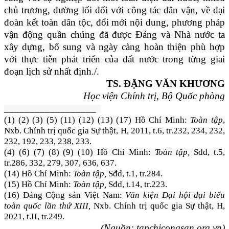
chủ trương, đường lối đối với công tác dân vận, về đại
đoàn kết toàn dân tộc, đổi mới nội dung, phương pháp
vận động quần chúng đã được Đảng và Nhà nước ta
xây dựng, bổ sung và ngày càng hoàn thiện phù hợp
với thực tiễn phát triển của đất nước trong từng giai
đoạn lịch sử nhất định./.
TS. ĐẶNG VĂN KHƯƠNG
Học viện Chính trị, Bộ Quốc phòng
__________________
(1) (2) (3) (5) (11) (12) (13) (17) Hồ Chí Minh:
Toàn tập
,
Nxb. Chính trị quốc gia Sự thật, H, 2011, t.6, tr.232, 234, 232,
232, 192, 233, 238, 233.
(4) (6) (7) (8) (9) (10) Hồ Chí Minh:
Toàn tập,
Sđd, t.5,
tr.286, 332, 279, 307, 636, 637.
(14) Hồ Chí Minh:
Toàn tập,
Sđd, t.1, tr.284.
(15) Hồ Chí Minh:
Toàn tập,
Sđd, t.14, tr.223.
(16) Đảng Cộng sản Việt Nam:
Văn kiện Đại hội đại biểu
toàn quốc lần thứ XIII,
Nxb. Chính trị quốc gia Sự thật, H,
2021, t.II, tr.249.
(Nguồn: tapchicongsan.org.vn)