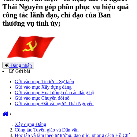
Thái Nguyên góp phần phục vụ hiệu quả
công tác lãnh đạo, chỉ đạo của Ban
thường vụ tỉnh ủy;
Đăng nhập
Gửi bài
Gửi vào mục Tin tức - Sự kiện
Gửi vào mục Xây dựng đảng
Gửi vào mục Hoạt động của các đảng bộ
Gửi vào mục Chuyển đổi số
Gửi vào mục Đất và người Thái Nguyên
Xây dựng Đảng
Công tác Tuyên giáo và Dân vận
Học tập và làm theo tư tưởng, đạo đức, phong cách Hồ Chí