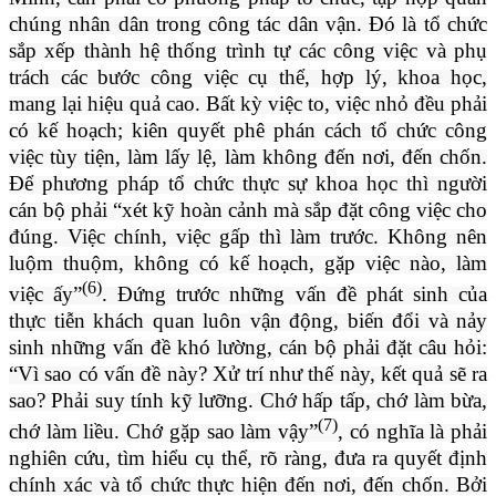
chúng nhân dân trong công tác dân vận. Đó là tổ chức
sắp xếp thành hệ thống trình tự các công việc và phụ
trách các bước công việc cụ thể, hợp lý, khoa học,
mang lại hiệu quả cao. Bất kỳ việc to, việc nhỏ đều phải
có kế hoạch; kiên quyết phê phán cách tổ chức công
việc tùy tiện, làm lấy lệ, làm không đến nơi, đến chốn.
Để phương pháp tổ chức thực sự khoa học thì người
cán bộ phải “xét kỹ hoàn cảnh mà sắp đặt công việc cho
đúng. Việc chính, việc gấp thì làm trước. Không nên
luộm thuộm, không có kế hoạch, gặp việc nào, làm
(6)
việc ấy”
. Đứng trước những vấn đề phát sinh của
thực tiễn khách quan luôn vận động, biến đổi và nảy
sinh những vấn đề khó lường, cán bộ phải đặt câu hỏi:
“Vì sao có vấn đề này? Xử trí như thế này, kết quả sẽ ra
sao? Phải suy tính kỹ lưỡng. Chớ hấp tấp, chớ làm bừa,
(7)
chớ làm liều. Chớ gặp sao làm vậy”
, có nghĩa là phải
nghiên cứu, tìm hiểu cụ thể, rõ ràng, đưa ra quyết định
chính xác và tổ chức thực hiện đến nơi, đến chốn. Bởi