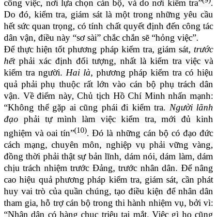
công việc, nơi lựa chọn cán bộ, và do nơi kiểm tra”
.
Do đó, kiểm tra, giám sát là một trong những yêu cầu
hết sức quan trọng, có tính chất quyết định đến công tác
dân vận, điều này “sơ sài” chắc chắn sẽ “hỏng việc”.
Để thực hiện tốt phương pháp kiểm tra, giám sát,
trước
hết
phải xác định đối tượng, nhất là kiểm tra việc và
kiểm tra người.
Hai là
, phương pháp kiểm tra có hiệu
quả phải phụ thuộc rất lớn vào cán bộ phụ trách dân
vận. Về điểm này, Chủ tịch Hồ Chí Minh nhấn mạnh:
“Không thể gặp ai cũng phái đi kiểm tra.
Người lãnh
đạo
phải tự mình làm việc kiểm tra, mới đủ kinh
(10)
nghiệm và oai tín”
. Đó là những cán bộ có đạo đức
cách mạng, chuyên môn, nghiệp vụ phải vững vàng,
đồng thời phải thật sự bản lĩnh, dám nói, dám làm, dám
chịu trách nhiệm trước Đảng, trước nhân dân. Để nâng
cao hiệu quả phương pháp kiểm tra, giám sát, cần phát
huy vai trò của quần chúng, tạo điều kiện để nhân dân
tham gia, hỗ trợ cán bộ trong thi hành nhiệm vụ, bởi vì:
“Nhân dân có hàng chục triệu tai mắt. Việc gì họ cũng