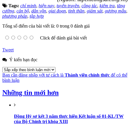
Tags:
chí minh
,
hiện nay
,
tuyên truyền
,
công tác
,
kiểm tra
,
tăng
cường
,
cán bộ
,
dân vận
,
giai đoạn
,
tinh thần
,
giám sát
,
gương mẫu
,
phương pháp
,
tập hợp
Tổng số điểm của bài viết là: 0 trong 0 đánh giá
Click để đánh giá bài viết
Tweet
Ý kiến bạn đọc
Bạn cần đăng nhập với tư cách là
Thành viên chính thức
để có thể
bình luận
Những tin mới hơn
Đồng Hỷ sơ kết 3 năm thực hiện Kết luận số 01-KL/TW
của Bộ Chính trị khóa XIII