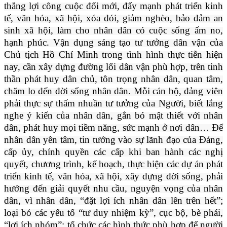
thắng lợi công cuộc đổi mới, đẩy mạnh phát triển kinh
tế, văn hóa, xã hội, xóa đói, giảm nghèo, bảo đảm an
sinh xã hội, làm cho nhân dân có cuộc sống ấm no,
hạnh phúc. Vận dụng sáng tạo tư tưởng dân vận của
Chủ tịch Hồ Chí Minh trong tình hình thực tiễn hiện
nay, cần xây dựng đường lối dân vận phù hợp, trên tinh
thần phát huy dân chủ, tôn trọng nhân dân, quan tâm,
chăm lo đến đời sống nhân dân. Mỗi cán bộ, đảng viên
phải thực sự thấm nhuần tư tưởng của Người, biết lắng
nghe ý kiến của nhân dân, gắn bó mật thiết với nhân
dân, phát huy mọi tiềm năng, sức mạnh ở nơi dân… Để
nhân dân yên tâm, tin tưởng vào sự lãnh đạo của Đảng,
cấp ủy, chính quyền các cấp khi ban hành các nghị
quyết, chương trình, kế hoạch, thực hiện các dự án phát
triển kinh tế, văn hóa, xã hội, xây dựng đời sống, phải
hướng đến giải quyết nhu cầu, nguyện vọng của nhân
dân, vì nhân dân, “đặt lợi ích nhân dân lên trên hết”;
loại bỏ các yếu tố “tư duy nhiệm kỳ”, cục bộ, bè phái,
“lợi ích nhóm”; tổ chức các hình thức phù hợp để người