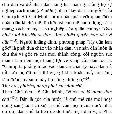
cho dân và để nhân dân hăng hái tham gia, ủng hộ sự
nghiệp cách mạng. Phương pháp “lấy dân làm gốc” của
Chủ tịch Hồ Chí Minh luôn nhất quán với quan điểm
nhân dân là chủ thể tổ chức và chủ thể hành động cách
mạng; cách mạng là sự nghiệp của quần chúng: “
Bao
nhiêu lợi ích đều vì dân. Bao nhiêu quyền hạn đều vì
(3)
dân”
. Người khẳng định, phương pháp “lấy dân làm
gốc” là phải dựa chắc vào nhân dân, vì nhân dân luôn là
chủ thể và gốc rễ của mọi thành công, cội nguồn sức
mạnh làm nên mọi thắng lợi vẻ vang của dân tộc ta:
“Chúng ta phải ghi tạc vào đầu cái chân lý này: dân rất
tốt. Lúc họ đã hiểu thì việc gì khó khăn mấy họ cũng
(4)
làm được, hy sinh mấy họ cũng không sợ”
.
Thứ hai, phương pháp phát huy dân chủ.
Theo Chủ tịch Hồ Chí Minh, “
Nước ta là nước dân
(5)
chủ”
. Dân là gốc của nước, là chủ thể của mọi hoạt
động sáng tạo lịch sử, là chủ vận mệnh của nước nhà,
do đó, dân chủ là tiền đề để thực hiện dân vận. Phát