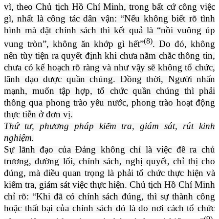
vì, theo Chủ tịch Hồ Chí Minh, trong bất cứ công việc
gì, nhất là công tác dân vận: “Nếu không biết rõ tình
hình mà đặt chính sách thì kết quả là “nồi vuông úp
(8)
vung tròn”, không ăn khớp gì hết”
. Do đó, không
nên tùy tiện ra quyết định khi chưa nắm chắc thông tin,
chưa có kế hoạch rõ ràng và như vậy sẽ không tổ chức,
lãnh đạo được quần chúng. Đồng thời, Người nhấn
mạnh, muốn tập hợp, tổ chức quần chúng thì phải
thông qua phong trào yêu nước, phong trào hoạt động
thực tiễn ở đơn vị.
Thứ tư, phương pháp kiểm tra, giám sát, rút kinh
nghiệm.
Sự lãnh đạo của Đảng không chỉ là việc đề ra chủ
trương, đường lối, chính sách, nghị quyết, chỉ thị cho
đúng, mà điều quan trọng là phải tổ chức thực hiện và
kiểm tra, giám sát việc thực hiện. Chủ tịch Hồ Chí Minh
chỉ rõ: “Khi đã có chính sách đúng, thì sự thành công
hoặc thất bại của chính sách đó là do nơi cách tổ chức
(9)