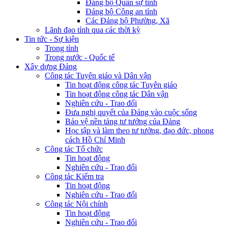
Đảng bộ Quân sự tỉnh
Đảng bộ Công an tỉnh
Các Đảng bộ Phường, Xã
Lãnh đạo tỉnh qua các thời kỳ
Tin tức - Sự kiện
Trong tỉnh
Trong nước - Quốc tế
Xây dựng Đảng
Công tác Tuyên giáo và Dân vận
Tin hoạt động công tác Tuyên giáo
Tin hoạt động công tác Dân vận
Nghiên cứu - Trao đổi
Đưa nghị quyết của Đảng vào cuộc sống
Bảo vệ nền tảng tư tưởng của Đảng
Học tập và làm theo tư tưởng, đạo đức, phong
cách Hồ Chí Minh
Công tác Tổ chức
Tin hoạt động
Nghiên cứu - Trao đổi
Công tác Kiểm tra
Tin hoạt động
Nghiên cứu - Trao đổi
Công tác Nội chính
Tin hoạt động
Nghiên cứu - Trao đổi