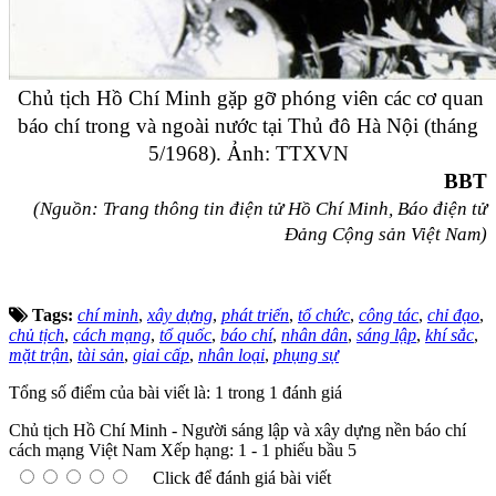
Chủ tịch Hồ Chí Minh gặp gỡ phóng viên các cơ quan
báo chí trong và ngoài nước tại Thủ đô Hà Nội (tháng
5/1968). Ảnh: TTXVN
BBT
(Nguồn: Trang thông tin điện tử Hồ Chí Minh, Báo điện tử
Đảng Cộng sản Việt Nam)
Tags:
chí minh
,
xây dựng
,
phát triển
,
tổ chức
,
công tác
,
chỉ đạo
,
chủ tịch
,
cách mạng
,
tổ quốc
,
báo chí
,
nhân dân
,
sáng lập
,
khí sắc
,
mặt trận
,
tài sản
,
giai cấp
,
nhân loại
,
phụng sự
Tổng số điểm của bài viết là: 1 trong 1 đánh giá
Chủ tịch Hồ Chí Minh - Người sáng lập và xây dựng nền báo chí
cách mạng Việt Nam
Xếp hạng:
1
-
1
phiếu bầu
5
Click để đánh giá bài viết