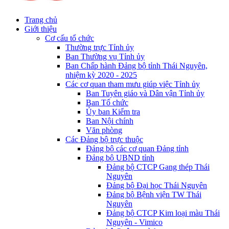
Trang chủ
Giới thiệu
Cơ cấu tổ chức
Thường trực Tỉnh ủy
Ban Thường vụ Tỉnh ủy
Ban Chấp hành Đảng bộ tỉnh Thái Nguyên,
nhiệm kỳ 2020 - 2025
Các cơ quan tham mưu giúp việc Tỉnh ủy
Ban Tuyên giáo và Dân vận Tỉnh ủy
Ban Tổ chức
Ủy ban Kiểm tra
Ban Nội chính
Văn phòng
Các Đảng bộ trực thuộc
Đảng bộ các cơ quan Đảng tỉnh
Đảng bộ UBND tỉnh
Đảng bộ CTCP Gang thép Thái
Nguyên
Đảng bộ Đại học Thái Nguyên
Đảng bộ Bệnh viện TW Thái
Nguyên
Đảng bộ CTCP Kim loại màu Thái
Nguyên - Vimico