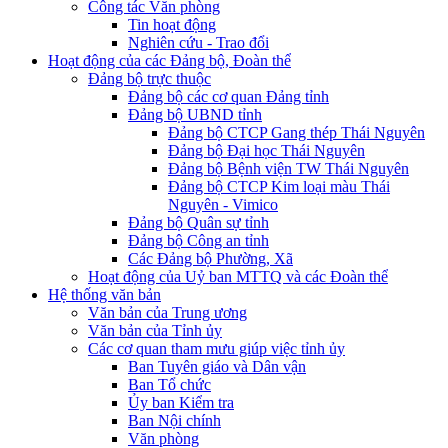
Công tác Văn phòng
Tin hoạt động
Nghiên cứu - Trao đổi
Hoạt động của các Đảng bộ, Đoàn thể
Đảng bộ trực thuộc
Đảng bộ các cơ quan Đảng tỉnh
Đảng bộ UBND tỉnh
Đảng bộ CTCP Gang thép Thái Nguyên
Đảng bộ Đại học Thái Nguyên
Đảng bộ Bệnh viện TW Thái Nguyên
Đảng bộ CTCP Kim loại màu Thái
Nguyên - Vimico
Đảng bộ Quân sự tỉnh
Đảng bộ Công an tỉnh
Các Đảng bộ Phường, Xã
Hoạt động của Uỷ ban MTTQ và các Đoàn thể
Hệ thống văn bản
Văn bản của Trung ương
Văn bản của Tỉnh ủy
Các cơ quan tham mưu giúp việc tỉnh ủy
Ban Tuyên giáo và Dân vận
Ban Tổ chức
Ủy ban Kiểm tra
Ban Nội chính
Văn phòng