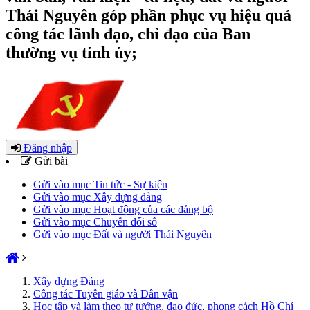
Thái Nguyên góp phần phục vụ hiệu quả
công tác lãnh đạo, chỉ đạo của Ban
thường vụ tỉnh ủy;
Đăng nhập
Gửi bài
Gửi vào mục Tin tức - Sự kiện
Gửi vào mục Xây dựng đảng
Gửi vào mục Hoạt động của các đảng bộ
Gửi vào mục Chuyển đổi số
Gửi vào mục Đất và người Thái Nguyên
Xây dựng Đảng
Công tác Tuyên giáo và Dân vận
Học tập và làm theo tư tưởng, đạo đức, phong cách Hồ Chí