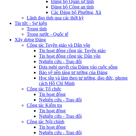
Đảng bộ Quân sự tỉnh
Đảng bộ Công an tỉnh
Các Đảng bộ Phường, Xã
Lãnh đạo tỉnh qua các thời kỳ
Tin tức - Sự kiện
Trong tỉnh
Trong nước - Quốc tế
Xây dựng Đảng
Công tác Tuyên giáo và Dân vận
Tin hoạt động công tác Tuyên giáo
Tin hoạt động công tác Dân vận
Nghiên cứu - Trao đổi
Đưa nghị quyết của Đảng vào cuộc sống
Bảo vệ nền tảng tư tưởng của Đảng
Học tập và làm theo tư tưởng, đạo đức, phong
cách Hồ Chí Minh
Công tác Tổ chức
Tin hoạt động
Nghiên cứu - Trao đổi
Công tác Kiểm tra
Tin hoạt động
Nghiên cứu - Trao đổi
Công tác Nội chính
Tin hoạt động
Nghiên cứu - Trao đổi