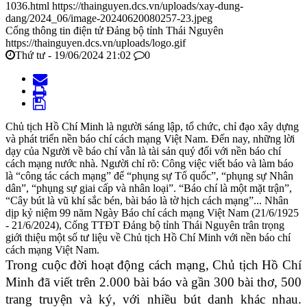
1036.html
https://thainguyen.dcs.vn/uploads/xay-dung-
dang/2024_06/image-20240620080257-23.jpeg
Cổng thông tin điện tử Đảng bộ tỉnh Thái Nguyên
https://thainguyen.dcs.vn/uploads/logo.gif
Thứ tư - 19/06/2024 21:02
0
Chủ tịch Hồ Chí Minh là người sáng lập, tổ chức, chỉ đạo xây dựng
và phát triển nền báo chí cách mạng Việt Nam. Đến nay, những lời
dạy của Người về báo chí vẫn là tài sản quý đối với nền báo chí
cách mạng nước nhà. Người chỉ rõ: Công việc viết báo và làm báo
là “công tác cách mạng” để “phụng sự Tổ quốc”, “phụng sự Nhân
dân”, “phụng sự giai cấp và nhân loại”. “Báo chí là một mặt trận”,
“Cây bút là vũ khí sắc bén, bài báo là tờ hịch cách mạng”... Nhân
dịp kỷ niệm 99 năm Ngày Báo chí cách mạng Việt Nam (21/6/1925
- 21/6/2024), Cổng TTĐT Đảng bộ tỉnh Thái Nguyên trân trọng
giới thiệu một số tư liệu về Chủ tịch Hồ Chí Minh với nền báo chí
cách mạng Việt Nam.
Trong cuộc đời hoạt động cách mạng, Chủ tịch Hồ Chí
Minh đã viết trên 2.000 bài báo và gần 300 bài thơ, 500
trang truyện và ký, với nhiều bút danh khác nhau.