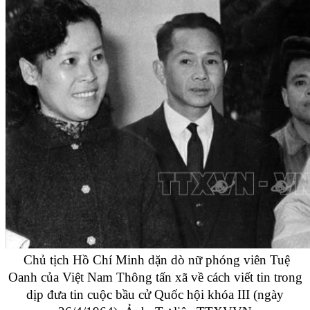
Chủ tịch Hồ Chí Minh dặn dò nữ phóng viên Tuệ
Oanh của Việt Nam Thông tấn xã về cách viết tin trong
dịp đưa tin cuộc bầu cử Quốc hội khóa III (ngày