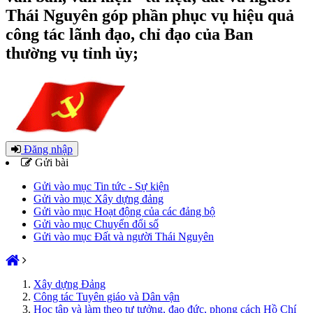
Thái Nguyên góp phần phục vụ hiệu quả
công tác lãnh đạo, chỉ đạo của Ban
thường vụ tỉnh ủy;
Đăng nhập
Gửi bài
Gửi vào mục Tin tức - Sự kiện
Gửi vào mục Xây dựng đảng
Gửi vào mục Hoạt động của các đảng bộ
Gửi vào mục Chuyển đổi số
Gửi vào mục Đất và người Thái Nguyên
Xây dựng Đảng
Công tác Tuyên giáo và Dân vận
Học tập và làm theo tư tưởng, đạo đức, phong cách Hồ Chí