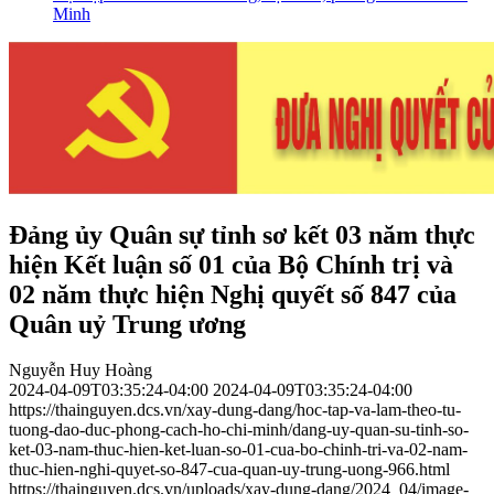
Minh
Đảng ủy Quân sự tỉnh sơ kết 03 năm thực
hiện Kết luận số 01 của Bộ Chính trị và
02 năm thực hiện Nghị quyết số 847 của
Quân uỷ Trung ương
Nguyễn Huy Hoàng
2024-04-09T03:35:24-04:00
2024-04-09T03:35:24-04:00
https://thainguyen.dcs.vn/xay-dung-dang/hoc-tap-va-lam-theo-tu-
tuong-dao-duc-phong-cach-ho-chi-minh/dang-uy-quan-su-tinh-so-
ket-03-nam-thuc-hien-ket-luan-so-01-cua-bo-chinh-tri-va-02-nam-
thuc-hien-nghi-quyet-so-847-cua-quan-uy-trung-uong-966.html
https://thainguyen.dcs.vn/uploads/xay-dung-dang/2024_04/image-