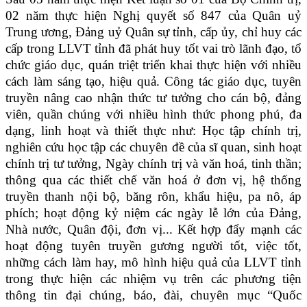
02 năm thực hiện Nghị quyết số 847 của Quân uỷ
Trung ương, Đảng uỷ Quân sự tỉnh, cấp ủy, chỉ huy các
cấp trong LLVT tỉnh đã phát huy tốt vai trò lãnh đạo, tổ
chức giáo dục, quán triệt triển khai thực hiện với nhiều
cách làm sáng tạo, hiệu quả. Công tác giáo dục, tuyên
truyền nâng cao nhận thức tư tưởng cho cán bộ, đảng
viên, quần chúng với nhiều hình thức phong phú, đa
dạng, linh hoạt và thiết thực như: Học tập chính trị,
nghiên cứu học tập các chuyên đề của sĩ quan, sinh hoạt
chính trị tư tưởng, Ngày chính trị và văn hoá, tinh thần;
thông qua các thiết chế văn hoá ở đơn vị, hệ thống
truyền thanh nội bộ, băng rôn, khẩu hiệu, pa nô, áp
phích; hoạt động kỷ niệm các ngày lễ lớn của Đảng,
Nhà nước, Quân đội, đơn vị... Kết hợp đẩy mạnh các
hoạt động tuyên truyền gương người tốt, việc tốt,
những cách làm hay, mô hình hiệu quả của LLVT tỉnh
trong thực hiện các nhiệm vụ trên các phương tiện
thông tin đại chúng, báo, đài, chuyên mục “Quốc