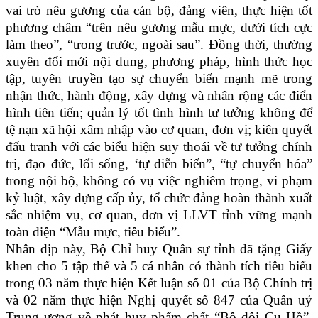
vai trò nêu gương của cán bộ, đảng viên, thực hiện tốt
phương châm “trên nêu gương mẫu mực, dưới tích cực
làm theo”, “trong trước, ngoài sau”. Đồng thời, thường
xuyên đổi mới nội dung, phương pháp, hình thức học
tập, tuyên truyền tạo sự chuyển biến mạnh mẽ trong
nhận thức, hành động, xây dựng và nhân rộng các điển
hình tiên tiến; quản lý tốt tình hình tư tưởng không để
tệ nạn xã hội xâm nhập vào cơ quan, đơn vị; kiên quyết
đấu tranh với các biểu hiện suy thoái về tư tưởng chính
trị, đạo đức, lối sống, ‘tự diễn biến”, “tự chuyển hóa”
trong nội bộ, không có vụ việc nghiêm trọng, vi phạm
kỷ luật, xây dựng cấp ủy, tổ chức đảng hoàn thành xuất
sắc nhiệm vụ, cơ quan, đơn vị LLVT tỉnh vững mạnh
toàn diện “Mẫu mực, tiêu biểu”.
Nhân dịp này, Bộ Chỉ huy Quân sự tỉnh đã tặng Giấy
khen cho 5 tập thể và 5 cá nhân có thành tích tiêu biểu
trong 03 năm thực hiện Kết luận số 01 của Bộ Chính trị
và 02 năm thực hiện Nghị quyết số 847 của Quân uỷ
Trung ương về phát huy phẩm chất “Bộ đội Cụ Hồ”,