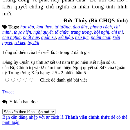
kiên quyết chống chủ nghĩa cá nhân trong tình hình
mới.
Đức Thúy (Bộ CHQS tỉnh)
Tags:
học tập
,
làm theo
,
tư tưởng
,
đạo đức
,
phong cách
,
chí
minh
,
thực hiện
,
nghị quyết
,
tổ chức
,
trung ương
,
hội nghị
,
chỉ thị
,
chủ nghĩa
,
phát huy
,
quân sự
,
kết luận
,
tiếp tục
,
phẩm chất
,
kiên
quyết
,
sơ kết
,
bộ đội
Tổng số điểm của bài viết là: 5 trong 2 đánh giá
Đảng ủy Quân sự tỉnh sơ kết 03 năm thực hiện Kết luận số 01
của Bộ Chính trị và 02 năm thực hiện Nghị quyết số 847 của Quân
uỷ Trung ương
Xếp hạng:
2.5
-
2
phiếu bầu
5
Click để đánh giá bài viết
Tweet
Ý kiến bạn đọc
Bạn cần đăng nhập với tư cách là
Thành viên chính thức
để có thể
bình luận