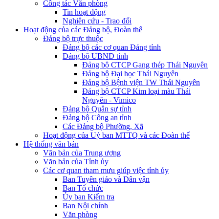
Công tác Văn phòng
Tin hoạt động
Nghiên cứu - Trao đổi
Hoạt động của các Đảng bộ, Đoàn thể
Đảng bộ trực thuộc
Đảng bộ các cơ quan Đảng tỉnh
Đảng bộ UBND tỉnh
Đảng bộ CTCP Gang thép Thái Nguyên
Đảng bộ Đại học Thái Nguyên
Đảng bộ Bệnh viện TW Thái Nguyên
Đảng bộ CTCP Kim loại màu Thái
Nguyên - Vimico
Đảng bộ Quân sự tỉnh
Đảng bộ Công an tỉnh
Các Đảng bộ Phường, Xã
Hoạt động của Uỷ ban MTTQ và các Đoàn thể
Hệ thống văn bản
Văn bản của Trung ương
Văn bản của Tỉnh ủy
Các cơ quan tham mưu giúp việc tỉnh ủy
Ban Tuyên giáo và Dân vận
Ban Tổ chức
Ủy ban Kiểm tra
Ban Nội chính
Văn phòng