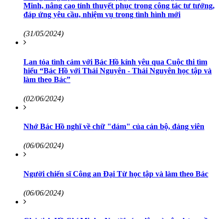
Minh, nâng cao tính thuyết phục trong công tác tư tưởng,
đáp ứng yêu cầu, nhiệm vụ trong tình hình mới
(31/05/2024)
Lan tỏa tình cảm với Bác Hồ kính yêu qua Cuộc thi tìm
hiểu “Bác Hồ với Thái Nguyên - Thái Nguyên học tập và
làm theo Bác”
(02/06/2024)
Nhớ Bác Hồ nghĩ về chữ "dám" của cán bộ, đảng viên
(06/06/2024)
Người chiến sĩ Công an Đại Từ học tập và làm theo Bác
(06/06/2024)