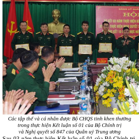
Các tập thể và cá nhân được Bộ CHQS tỉnh khen thưởng
trong thực hiện Kết luận số 01 của Bộ Chính trị
và Nghị quyết số 847 của Quân uỷ Trung ương
Sau 03 năm thực hiện Kết luận số 01 của Bộ Chính trị,