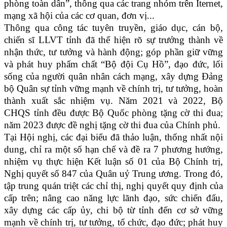
phòng toàn dân”, thông qua các trang nhóm trên Iternet,
mạng xã hội của các cơ quan, đơn vị...
Thông qua công tác tuyên truyền, giáo dục, cán bộ,
chiến sĩ LLVT tỉnh đã thể hiện rõ sự trưởng thành về
nhận thức, tư tưởng và hành động; góp phần giữ vững
và phát huy phẩm chất “Bộ đội Cụ Hồ”, đạo đức, lối
sống của người quân nhân cách mạng, xây dựng Đảng
bộ Quân sự tỉnh vững mạnh về chính trị, tư tưởng, hoàn
thành xuất sắc nhiệm vụ. Năm 2021 và 2022, Bộ
CHQS tỉnh đều được Bộ Quốc phòng tặng cờ thi đua;
năm 2023 được đề nghị tặng cờ thi đua của Chính phủ.
Tại Hội nghị, các đại biểu đã thảo luận, thống nhất nội
dung, chỉ ra một số hạn chế và đề ra 7 phương hướng,
nhiệm vụ thực hiện Kết luận số 01 của Bộ Chính trị,
Nghị quyết số 847 của Quân uỷ Trung ương. Trong đó,
tập trung quán triệt các chỉ thị, nghị quyết quy định của
cấp trên; nâng cao năng lực lãnh đạo, sức chiến đấu,
xây dựng các cấp ủy, chi bộ từ tỉnh đến cơ sở vững
mạnh về chính trị, tư tưởng, tổ chức, đạo đức; phát huy