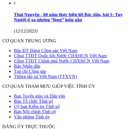
Thái Nguyên - 60 năm thực hiện lời Bác dặn, bài 1: Tuy
Người ở xa nhưng “lòng” luôn gần
(12/12/2023)
CƠ QUAN TRUNG ƯƠNG
Báo ĐT Đảng Cộng sản Việt Nam
Cổng TTĐT Quốc hội Nước CHXHCN Việt Nam
Cổng TTĐT Chính phủ Nước CHXHCN Việt Nam
Báo Nhân dân
Tạp chí Cộng sản
Thông tấn xã Việt Nam (TTXVN)
CƠ QUAN THAM MƯU GIÚP VIỆC TỈNH ỦY
Ban Tuyên giáo và Dân vận
Ban Tổ chức Tỉnh uỷ
Uỷ ban Kiểm tra Tỉnh uỷ
Ban Nội chính Tỉnh uỷ
Văn phòng Tỉnh ủy
ĐẢNG ỦY TRỰC THUỘC