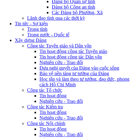
Đảng bộ Quân sự tỉnh
Đảng bộ Công an tỉnh
Các Đảng bộ Phường, Xã
Lãnh đạo tỉnh qua các thời kỳ
Tin tức - Sự kiện
Trong tỉnh
Trong nước - Quốc tế
Xây dựng Đảng
Công tác Tuyên giáo và Dân vận
Tin hoạt động công tác Tuyên giáo
Tin hoạt động công tác Dân vận
Nghiên cứu - Trao đổi
Đưa nghị quyết của Đảng vào cuộc sống
Bảo vệ nền tảng tư tưởng của Đảng
Học tập và làm theo tư tưởng, đạo đức, phong
cách Hồ Chí Minh
Công tác Tổ chức
Tin hoạt động
Nghiên cứu - Trao đổi
Công tác Kiểm tra
Tin hoạt động
Nghiên cứu - Trao đổi
Công tác Nội chính
Tin hoạt động
Nghiên cứu - Trao đổi