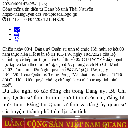
20240409143425-1.jpeg
Cổng thông tin điện tử Đảng bộ tỉnh Thái Nguyên
https://thainguyen.dcs.vn/uploads/logo.gif
Thứ hai - 08/04/2024 21:34
0
Chiều ngày 08/4, Đảng uỷ Quân sự tỉnh tổ chức Hội nghị sơ kết 03
năm thực hiện Kết luận số 01-KL/TW, ngày 18/5/2021 của Bộ
Chính trị về tiếp tục thực hiện Chỉ thị số 05-CT/TW “Về đẩy mạnh
học tập và làm theo tư tưởng, đạo đức, phong cách Hồ Chí Minh”
và 02 năm thực hiện Nghị quyết số 847-NQ/QUTW, ngày
28/12/2021 của Quân uỷ Trung ương “Về phát huy phẩm chất “Bộ
đội Cụ Hồ”, kiên quyết chống chủ nghĩa cá nhân trong tình hình
mới”.
Dự Hội nghị có các đồng chí trong Đảng uỷ, Bộ Chỉ
huy Quân sự tỉnh; bí thư, phó bí thư các chi, đảng bộ
trực thuộc Đảng bộ Quân sự tỉnh và đảng ủy quân sự
các huyện, thành phố trên địa bàn tỉnh.