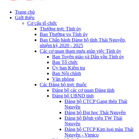
Trang chủ
Giới thiệu
Cơ cấu tổ chức
Thường trực Tỉnh ủy
Ban Thường vụ Tỉnh ủy
Ban Chấp hành Đảng bộ tỉnh Thái Nguyên,
nhiệm kỳ 2020 - 2025
Các cơ quan tham mưu giúp việc Tỉnh ủy
Ban Tuyên giáo và Dân vận Tỉnh ủy
Ban Tổ chức
Ủy ban Kiểm tra
Ban Nội chính
Văn phòng
Các Đảng bộ trực thuộc
Đảng bộ các cơ quan Đảng tỉnh
Đảng bộ UBND tỉnh
Đảng bộ CTCP Gang thép Thái
Nguyên
Đảng bộ Đại học Thái Nguyên
Đảng bộ Bệnh viện TW Thái
Nguyên
Đảng bộ CTCP Kim loại màu Thái
Nguyên - Vimico