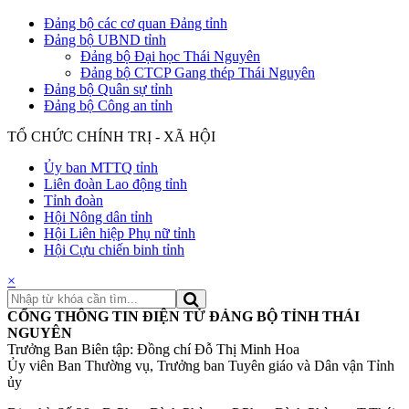
Đảng bộ các cơ quan Đảng tỉnh
Đảng bộ UBND tỉnh
Đảng bộ Đại học Thái Nguyên
Đảng bộ CTCP Gang thép Thái Nguyên
Đảng bộ Quân sự tỉnh
Đảng bộ Công an tỉnh
TỔ CHỨC CHÍNH TRỊ - XÃ HỘI
Ủy ban MTTQ tỉnh
Liên đoàn Lao động tỉnh
Tỉnh đoàn
Hội Nông dân tỉnh
Hội Liên hiệp Phụ nữ tỉnh
Hội Cựu chiến binh tỉnh
×
CỔNG THÔNG TIN ĐIỆN TỬ ĐẢNG BỘ TỈNH THÁI
NGUYÊN
Trưởng Ban Biên tập: Đồng chí Đỗ Thị Minh Hoa
Ủy viên Ban Thường vụ, Trưởng ban Tuyên giáo và Dân vận Tỉnh
ủy