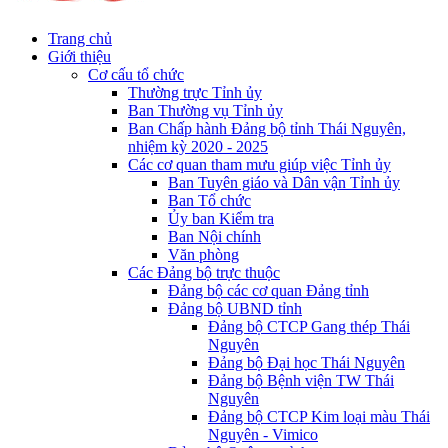
Trang chủ
Giới thiệu
Cơ cấu tổ chức
Thường trực Tỉnh ủy
Ban Thường vụ Tỉnh ủy
Ban Chấp hành Đảng bộ tỉnh Thái Nguyên,
nhiệm kỳ 2020 - 2025
Các cơ quan tham mưu giúp việc Tỉnh ủy
Ban Tuyên giáo và Dân vận Tỉnh ủy
Ban Tổ chức
Ủy ban Kiểm tra
Ban Nội chính
Văn phòng
Các Đảng bộ trực thuộc
Đảng bộ các cơ quan Đảng tỉnh
Đảng bộ UBND tỉnh
Đảng bộ CTCP Gang thép Thái
Nguyên
Đảng bộ Đại học Thái Nguyên
Đảng bộ Bệnh viện TW Thái
Nguyên
Đảng bộ CTCP Kim loại màu Thái
Nguyên - Vimico