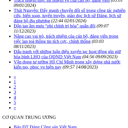
Trách nhiệm thực thi nhiệm vụ của cán bộ, đảng viên
(05:01
09/01/2024)
Thái Nguyên: Đẩy mạnh chuyển đổi số trong công tác nghiên
cứu, biên soạn, tuyên truyền, giáo dục lịch sử Đảng, lịch sử
đảng bộ địa phương
(22:44 02/01/2024)
Đập tan âm mưu “phi chính trị hóa” quân đội
(09:07
11/12/2023)
Nâng cao vai trò, trách nhiệm của cán bộ, đảng viên trong
việc lan toả thông tin tích cực, chính thống
(03:03
08/11/2023)
Đấu tranh với những luận điệu xuyên tạc hoạt động gìn giữ
hòa bình LHQ của QĐND Việt Nam
(04:56 09/09/2023)
Vận dụng tư tưởng Hồ Chí Minh trong xây dựng nhà nước
kiến tạo, phục vụ hiện nay
(09:57 14/08/2023)
«
1
2
3
4
5
»
CƠ QUAN TRUNG ƯƠNG
Báo ĐT Đảng Cộng sản Việt Nam