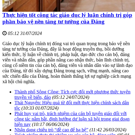
Thực hiện tốt công tác giáo dục lý luận chính trị góp
phần bảo vệ nền tảng tư tưởng của Đảng
05:12 31/07/2024
Giáo dục lý luận chính trị đóng vai trò quan trọng trong bảo vệ nền
tảng tư tưởng của Đảng, đây là hoạt động truyền thụ, bồi dưỡng
kiến thức, lý luận về chính trị, pháp luật, đạo đức cho cán bộ, đảng
viên và nhân dân, góp phần nâng cao nhận thức, bản lĩnh chính trị,
củng cố niềm tin của cán bộ, đảng viên và nhân dân vào sự lãnh đạo
của Đảng, từ đó xây dựng Đảng trong sạch, vững mạnh, nâng cao
sức chiến đấu của Đảng, hoàn thành thắng lợi sự nghiệp cách mạng
xã hội chủ nghĩa.
Thành phố Sông Công: Tích cực đổi mới phương thức tuyên
truyền về biển, đảo
(05:12 24/07/2024)
Thái Nguyên: Hiệu quả từ đổi mới thực hiện chính sách dân
tộc
(10:33 01/07/2024)
Phát huy vai trò, trách nhiệm của cán bộ tuyên giáo đối với
công tác nắm bắt, định hướng dư luận xã hội trong giai đoạn
hiện nay
(10:17 06/06/2024)
Nhận dạng chiêu trò “đề cao để hạ bệ”
(11:42 26/03/2024)