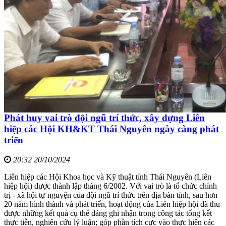
Phát huy vai trò đội ngũ trí thức, xây dựng Liên
hiệp các Hội KH&KT Thái Nguyên ngày càng phát
triển
20:32 20/10/2024
Liên hiệp các Hội Khoa học và Kỹ thuật tỉnh Thái Nguyên (Liên
hiệp hội) được thành lập tháng 6/2002. Với vai trò là tổ chức chính
trị - xã hội tự nguyện của đội ngũ trí thức trên địa bàn tỉnh, sau hơn
20 năm hình thành và phát triển, hoạt động của Liên hiệp hội đã thu
được những kết quả cụ thể đáng ghi nhận trong công tác tổng kết
thực tiễn, nghiên cứu lý luận; góp phần tích cực vào thực hiện các