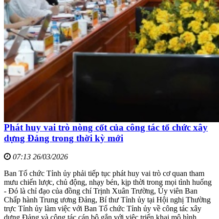
Phát huy vai trò nòng cốt của công tác tổ chức xây
dựng Đảng trong thời kỳ mới
07:13 26/03/2026
Ban Tổ chức Tỉnh ủy phải tiếp tục phát huy vai trò cơ quan tham
mưu chiến lược, chủ động, nhạy bén, kịp thời trong mọi tình huống
- Đó là chỉ đạo của đồng chí Trịnh Xuân Trường, Ủy viên Ban
Chấp hành Trung ương Đảng, Bí thư Tỉnh ủy tại Hội nghị Thường
trực Tỉnh ủy làm việc với Ban Tổ chức Tỉnh ủy về công tác xây
dựng Đảng và công tác cán bộ gắn với việc triển khai mô hình