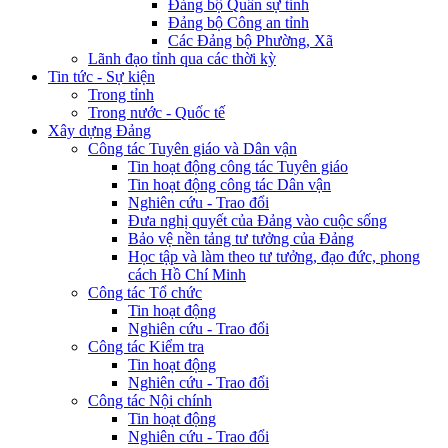
Đảng bộ Quân sự tỉnh
Đảng bộ Công an tỉnh
Các Đảng bộ Phường, Xã
Lãnh đạo tỉnh qua các thời kỳ
Tin tức - Sự kiện
Trong tỉnh
Trong nước - Quốc tế
Xây dựng Đảng
Công tác Tuyên giáo và Dân vận
Tin hoạt động công tác Tuyên giáo
Tin hoạt động công tác Dân vận
Nghiên cứu - Trao đổi
Đưa nghị quyết của Đảng vào cuộc sống
Bảo vệ nền tảng tư tưởng của Đảng
Học tập và làm theo tư tưởng, đạo đức, phong
cách Hồ Chí Minh
Công tác Tổ chức
Tin hoạt động
Nghiên cứu - Trao đổi
Công tác Kiểm tra
Tin hoạt động
Nghiên cứu - Trao đổi
Công tác Nội chính
Tin hoạt động
Nghiên cứu - Trao đổi