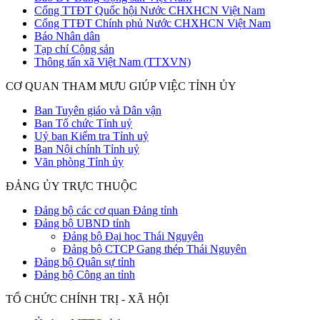
Cổng TTĐT Quốc hội Nước CHXHCN Việt Nam
Cổng TTĐT Chính phủ Nước CHXHCN Việt Nam
Báo Nhân dân
Tạp chí Cộng sản
Thông tấn xã Việt Nam (TTXVN)
CƠ QUAN THAM MƯU GIÚP VIỆC TỈNH ỦY
Ban Tuyên giáo và Dân vận
Ban Tổ chức Tỉnh uỷ
Uỷ ban Kiểm tra Tỉnh uỷ
Ban Nội chính Tỉnh uỷ
Văn phòng Tỉnh ủy
ĐẢNG ỦY TRỰC THUỘC
Đảng bộ các cơ quan Đảng tỉnh
Đảng bộ UBND tỉnh
Đảng bộ Đại học Thái Nguyên
Đảng bộ CTCP Gang thép Thái Nguyên
Đảng bộ Quân sự tỉnh
Đảng bộ Công an tỉnh
TỔ CHỨC CHÍNH TRỊ - XÃ HỘI