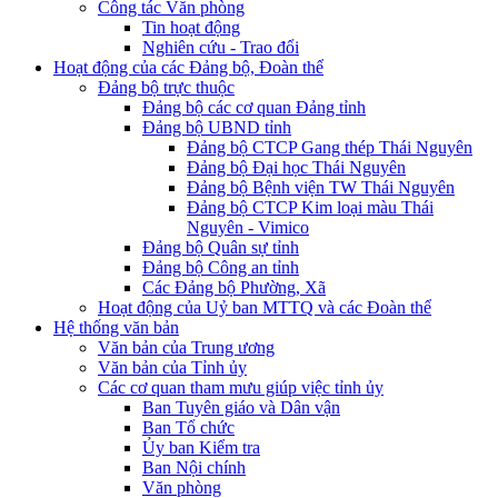
Công tác Văn phòng
Tin hoạt động
Nghiên cứu - Trao đổi
Hoạt động của các Đảng bộ, Đoàn thể
Đảng bộ trực thuộc
Đảng bộ các cơ quan Đảng tỉnh
Đảng bộ UBND tỉnh
Đảng bộ CTCP Gang thép Thái Nguyên
Đảng bộ Đại học Thái Nguyên
Đảng bộ Bệnh viện TW Thái Nguyên
Đảng bộ CTCP Kim loại màu Thái
Nguyên - Vimico
Đảng bộ Quân sự tỉnh
Đảng bộ Công an tỉnh
Các Đảng bộ Phường, Xã
Hoạt động của Uỷ ban MTTQ và các Đoàn thể
Hệ thống văn bản
Văn bản của Trung ương
Văn bản của Tỉnh ủy
Các cơ quan tham mưu giúp việc tỉnh ủy
Ban Tuyên giáo và Dân vận
Ban Tổ chức
Ủy ban Kiểm tra
Ban Nội chính
Văn phòng