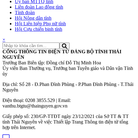
Ủy ban MTTQ tỉnh
Liên đoàn Lao động tỉnh
Tỉnh đoàn
Hội Nông dân tỉnh
Hội Liên hiệp Phụ nữ tỉnh
Hội Cựu chiến binh tỉnh
×
CỔNG THÔNG TIN ĐIỆN TỬ ĐẢNG BỘ TỈNH THÁI
NGUYÊN
Trưởng Ban Biên tập: Đồng chí Đỗ Thị Minh Hoa
Ủy viên Ban Thường vụ, Trưởng ban Tuyên giáo và Dân vận Tỉnh
ủy
Địa chỉ: Số 28 - Đ.Phan Đình Phùng - P.Phan Đình Phùng - T.Thái
Nguyên
Điện thoại: 0208 3855.529 | Email:
vanthu.btgtu@thainguyen.gov.vn
Giấy phép số: 230/GP-TTĐT ngày 23/12/2021 của Sở TT & TT
tỉnh Thái Nguyên về việc Thiết lập Trang Thông tin điện tử tổng
hợp trên Internet.