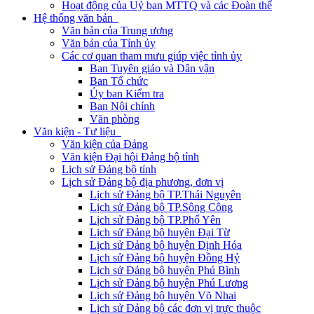
Hoạt động của Uỷ ban MTTQ và các Đoàn thể
Hệ thống văn bản
Văn bản của Trung ương
Văn bản của Tỉnh ủy
Các cơ quan tham mưu giúp việc tỉnh ủy
Ban Tuyên giáo và Dân vận
Ban Tổ chức
Ủy ban Kiểm tra
Ban Nội chính
Văn phòng
Văn kiện - Tư liệu
Văn kiện của Đảng
Văn kiện Đại hội Đảng bộ tỉnh
Lịch sử Đảng bộ tỉnh
Lịch sử Đảng bộ địa phương, đơn vị
Lịch sử Đảng bộ TP.Thái Nguyên
Lịch sử Đảng bộ TP.Sông Công
Lịch sử Đảng bộ TP.Phổ Yên
Lịch sử Đảng bộ huyện Đại Từ
Lịch sử Đảng bộ huyện Định Hóa
Lịch sử Đảng bộ huyện Đồng Hỷ
Lịch sử Đảng bộ huyện Phú Bình
Lịch sử Đảng bộ huyện Phú Lương
Lịch sử Đảng bộ huyện Võ Nhai
Lịch sử Đảng bộ các đơn vị trực thuộc