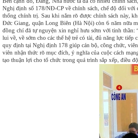
Bên cạnh đó, Đảng, Nhà nước ta đã có nhiều chính sách,
Nghị định số 178/NĐ-CP về chính sách, chế độ đối với c
thống chính trị. Sau khi nắm rõ được chính sách này, 
Đức Giang, quận Long Biên (Hà Nội) còn 6 năm nữa mớ
đồng chí đã tự nguyện xin nghỉ hưu sớm với tinh thần: 
lui về, về sớm cho các thế hệ trẻ có tài, đủ năng lực tiế
quy định tại Nghị định 178 giúp cán bộ, công chức, viê
viên nhận thức rõ mục đích, ý nghĩa của cuộc cách mạng 
tạo thuận lợi cho tổ chức trong quá trình sắp xếp, điều 