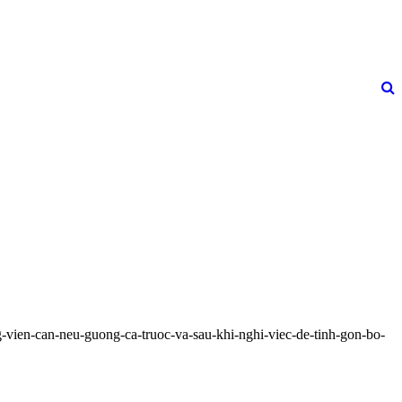
-vien-can-neu-guong-ca-truoc-va-sau-khi-nghi-viec-de-tinh-gon-bo-