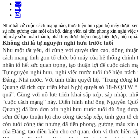
Như bất cứ cuộc cách mạng nào, thực hiện tinh gọn bộ máy được xem 
sự nêu gương của mỗi cán bộ, đảng viên cả tiên phong xin nghỉ việc và
bộ máy sớm hoàn thành, phát huy được hiệu năng, hiệu lực, hiệu quả
Không chỉ là tự nguyện nghỉ hưu trước tuổi
Như một tất yếu, đi cùng với quyết tâm cao, đồng thuận 
cách mạng tinh gọn tổ chức bộ máy của hệ thống chính tr
nhân tố hết sức quan trọng, tạo thuận lợi để cuộc cách 
Tự nguyện nghỉ hưu, nghỉ việc trước tuổi thể hiện trách
Đảng, Nhà nước. Với tinh thần quyết liệt “Trung ương k
Quang đã tích cực triển khai Nghị quyết số 18-NQ/TW “Mộ
quả”. Cùng với nỗ lực triển khai sắp xếp, sáp nhập, nh
“cuộc cách mạng” này. Điển hình như ông Nguyễn Quố
Quang) đã làm đơn xin nghỉ hưu trước tuổi dù ông được 
sớm để tạo thuận lợi cho công tác sắp xếp, tinh gọn tổ c
còn tuổi công tác nhưng đã tiên phong, gương mẫu xin n
của Đảng, tạo điều kiện cho cơ quan, đơn vị thực hiện s