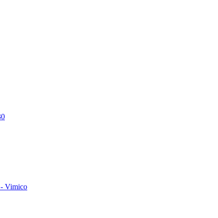
30
- Vimico