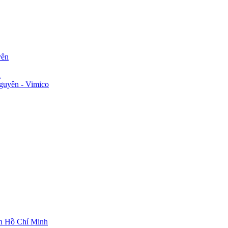
yên
n
guyên - Vimico
ch Hồ Chí Minh