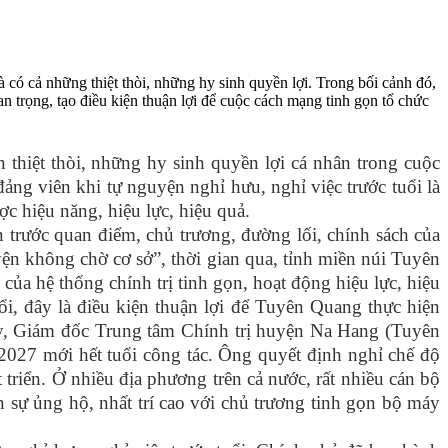
có cả những thiệt thòi, những hy sinh quyền lợi. Trong bối cảnh đó,
an trọng, tạo điều kiện thuận lợi để cuộc cách mạng tinh gọn tổ chức
 thiệt thòi, những hy sinh quyền lợi cá nhân trong cuộc
ng viên khi tự nguyện nghỉ hưu, nghỉ việc trước tuổi là
c hiệu năng, hiệu lực, hiệu quả.
 trước quan điểm, chủ trương, đường lối, chính sách của
ện không chờ cơ sở”, thời gian qua, tỉnh miền núi Tuyên
ủa hệ thống chính trị tinh gọn, hoạt động hiệu lực, hiệu
ổi, đây là điều kiện thuận lợi để Tuyên Quang thực hiện
, Giám đốc Trung tâm Chính trị huyện Na Hang (Tuyên
-2027 mới hết tuổi công tác. Ông quyết định nghỉ chế độ
 triển. Ở nhiều địa phương trên cả nước, rất nhiều cán bộ
 sự ủng hộ, nhất trí cao với chủ trương tinh gọn bộ máy