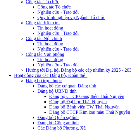
Công tác Tổ chức
Công tác Tổ chức
Nghiên cứu - Trao đổi
Quy trình nghiệp vụ Ngành Tổ chức
Công tác Kiểm tra
Tin hoạt động
Nghiên cứu - Trao đổi
Công tác Nội chính
Tin hoạt động
Nghiên cứu - Trao đổi
Công tác Văn phòng
Tin hoạt động
Nghiên cứu - Trao đổi
Hướng tới Đại hội Đảng bộ các cấp nhiệm kỳ 2025 - 20
Hoạt động của các Đảng bộ, Đoàn thể
Đảng bộ trực thuộc
Đảng bộ các cơ quan Đảng tỉnh
Đảng bộ UBND tỉnh
Đảng bộ CTCP Gang thép Thái Nguyên
Đảng bộ Đại học Thái Nguyên
Đảng bộ Bệnh viện TW Thái Nguyên
Đảng bộ CTCP Kim loại màu Thái Nguyên 
Đảng bộ Quân sự tỉnh
Đảng bộ Công an tỉnh
Các Đảng bộ Phường, Xã