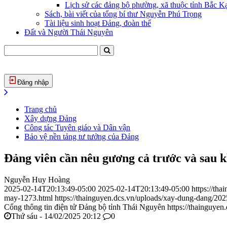
Lịch sử các đảng bộ phường, xã thuộc tỉnh Bắc Kạ
Sách, bài viết của tổng bí thư Nguyễn Phú Trọng
Tài liệu sinh hoạt Đảng, đoàn thể
Đất và Người Thái Nguyên
Đăng nhập
Trang chủ
Xây dựng Đảng
Công tác Tuyên giáo và Dân vận
Bảo vệ nền tảng tư tưởng của Đảng
Đảng viên cần nêu gương cả trước và sau k
Nguyễn Huy Hoàng
2025-02-14T20:13:49-05:00
2025-02-14T20:13:49-05:00
https://th
may-1273.html
https://thainguyen.dcs.vn/uploads/xay-dung-dang/
Cổng thông tin điện tử Đảng bộ tỉnh Thái Nguyên
https://thainguyen
Thứ sáu - 14/02/2025 20:12
0