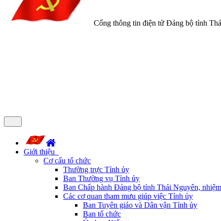
Cổng thông tin điện tử Đảng bộ tỉnh Th
Giới thiệu
Cơ cấu tổ chức
Thường trực Tỉnh ủy
Ban Thường vụ Tỉnh ủy
Ban Chấp hành Đảng bộ tỉnh Thái Nguyên, nhiệm
Các cơ quan tham mưu giúp việc Tỉnh ủy
Ban Tuyên giáo và Dân vận Tỉnh ủy
Ban tổ chức