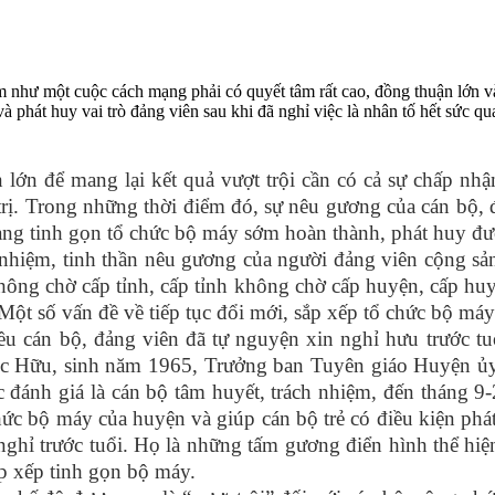
như một cuộc cách mạng phải có quyết tâm rất cao, đồng thuận lớn và 
 phát huy vai trò đảng viên sau khi đã nghỉ việc là nhân tố hết sức qu
.
lớn để mang lại kết quả vượt trội cần có cả sự chấp nhận
ị. Trong những thời điểm đó, sự nêu gương của cán bộ, đả
mạng tinh gọn tổ chức bộ máy sớm hoàn thành, phát huy đượ
 nhiệm, tinh thần nêu gương của người đảng viên cộng sản
hông chờ cấp tỉnh, cấp tỉnh không chờ cấp huyện, cấp huy
t số vấn đề về tiếp tục đổi mới, sắp xếp tổ chức bộ máy c
iều cán bộ, đảng viên đã tự nguyện xin nghỉ hưu trước tu
c Hữu, sinh năm 1965, Trưởng ban Tuyên giáo Huyện ủy
đánh giá là cán bộ tâm huyết, trách nhiệm, đến tháng 9
hức bộ máy của huyện và giúp cán bộ trẻ có điều kiện phát
ghỉ trước tuổi. Họ là những tấm gương điển hình thể hiện
ắp xếp tinh gọn bộ máy.