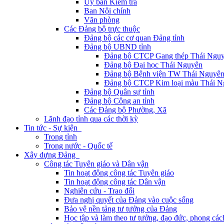
Ủy ban Kiểm tra
Ban Nội chính
Văn phòng
Các Đảng bộ trực thuộc
Đảng bộ các cơ quan Đảng tỉnh
Đảng bộ UBND tỉnh
Đảng bộ CTCP Gang thép Thái Ngu
Đảng bộ Đại học Thái Nguyên
Đảng bộ Bệnh viện TW Thái Nguyê
Đảng bộ CTCP Kim loại màu Thái N
Đảng bộ Quân sự tỉnh
Đảng bộ Công an tỉnh
Các Đảng bộ Phường, Xã
Lãnh đạo tỉnh qua các thời kỳ
Tin tức - Sự kiện
Trong tỉnh
Trong nước - Quốc tế
Xây dựng Đảng
Công tác Tuyên giáo và Dân vận
Tin hoạt động công tác Tuyên giáo
Tin hoạt động công tác Dân vận
Nghiên cứu - Trao đổi
Đưa nghị quyết của Đảng vào cuộc sống
Bảo vệ nền tảng tư tưởng của Đảng
Học tập và làm theo tư tưởng, đạo đức, phong cá