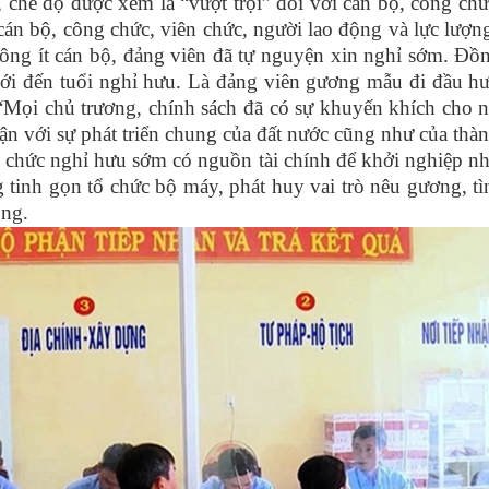
 chế độ được xem là “vượt trội” đối với cán bộ, công chứ
án bộ, công chức, viên chức, người lao động và lực lượng
không ít cán bộ, đảng viên đã tự nguyện xin nghỉ sớm.
i đến tuổi nghỉ hưu. Là đảng viên gương mẫu đi đầu hư
“Mọi chủ trương, chính sách đã có sự khuyến khích cho 
p cận với sự phát triển chung của đất nước cũng như của th
n chức nghỉ hưu sớm có nguồn tài chính để khởi nghiệp n
tinh gọn tổ chức bộ máy, phát huy vai trò nêu gương, tìn
động.