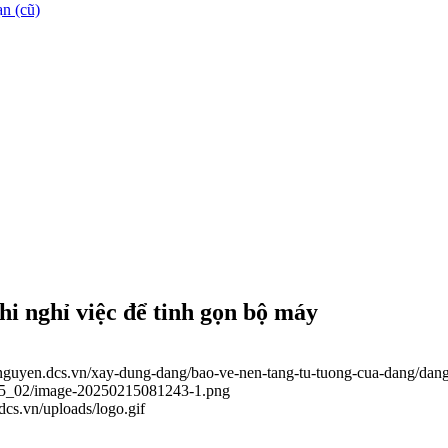
n (cũ)
hi nghỉ việc để tinh gọn bộ máy
ainguyen.dcs.vn/xay-dung-dang/bao-ve-nen-tang-tu-tuong-cua-dang/dang
2025_02/image-20250215081243-1.png
.dcs.vn/uploads/logo.gif