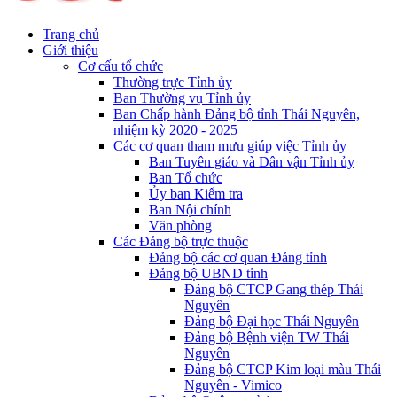
Trang chủ
Giới thiệu
Cơ cấu tổ chức
Thường trực Tỉnh ủy
Ban Thường vụ Tỉnh ủy
Ban Chấp hành Đảng bộ tỉnh Thái Nguyên,
nhiệm kỳ 2020 - 2025
Các cơ quan tham mưu giúp việc Tỉnh ủy
Ban Tuyên giáo và Dân vận Tỉnh ủy
Ban Tổ chức
Ủy ban Kiểm tra
Ban Nội chính
Văn phòng
Các Đảng bộ trực thuộc
Đảng bộ các cơ quan Đảng tỉnh
Đảng bộ UBND tỉnh
Đảng bộ CTCP Gang thép Thái
Nguyên
Đảng bộ Đại học Thái Nguyên
Đảng bộ Bệnh viện TW Thái
Nguyên
Đảng bộ CTCP Kim loại màu Thái
Nguyên - Vimico