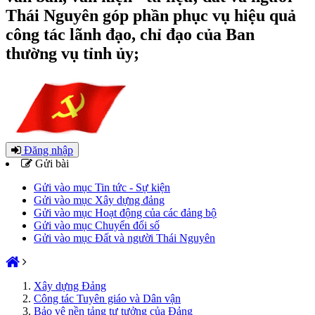
Thái Nguyên góp phần phục vụ hiệu quả
công tác lãnh đạo, chỉ đạo của Ban
thường vụ tỉnh ủy;
Đăng nhập
Gửi bài
Gửi vào mục Tin tức - Sự kiện
Gửi vào mục Xây dựng đảng
Gửi vào mục Hoạt động của các đảng bộ
Gửi vào mục Chuyển đổi số
Gửi vào mục Đất và người Thái Nguyên
Xây dựng Đảng
Công tác Tuyên giáo và Dân vận
Bảo vệ nền tảng tư tưởng của Đảng