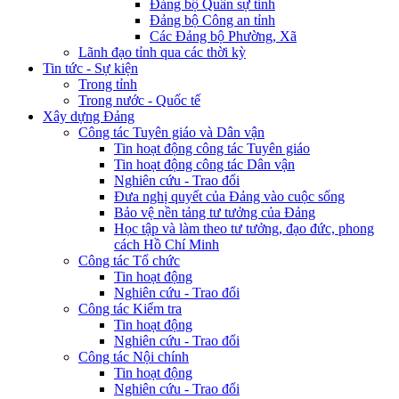
Đảng bộ Quân sự tỉnh
Đảng bộ Công an tỉnh
Các Đảng bộ Phường, Xã
Lãnh đạo tỉnh qua các thời kỳ
Tin tức - Sự kiện
Trong tỉnh
Trong nước - Quốc tế
Xây dựng Đảng
Công tác Tuyên giáo và Dân vận
Tin hoạt động công tác Tuyên giáo
Tin hoạt động công tác Dân vận
Nghiên cứu - Trao đổi
Đưa nghị quyết của Đảng vào cuộc sống
Bảo vệ nền tảng tư tưởng của Đảng
Học tập và làm theo tư tưởng, đạo đức, phong
cách Hồ Chí Minh
Công tác Tổ chức
Tin hoạt động
Nghiên cứu - Trao đổi
Công tác Kiểm tra
Tin hoạt động
Nghiên cứu - Trao đổi
Công tác Nội chính
Tin hoạt động
Nghiên cứu - Trao đổi