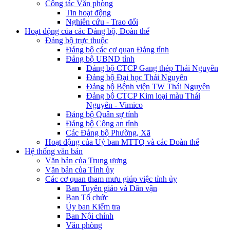
Công tác Văn phòng
Tin hoạt động
Nghiên cứu - Trao đổi
Hoạt động của các Đảng bộ, Đoàn thể
Đảng bộ trực thuộc
Đảng bộ các cơ quan Đảng tỉnh
Đảng bộ UBND tỉnh
Đảng bộ CTCP Gang thép Thái Nguyên
Đảng bộ Đại học Thái Nguyên
Đảng bộ Bệnh viện TW Thái Nguyên
Đảng bộ CTCP Kim loại màu Thái
Nguyên - Vimico
Đảng bộ Quân sự tỉnh
Đảng bộ Công an tỉnh
Các Đảng bộ Phường, Xã
Hoạt động của Uỷ ban MTTQ và các Đoàn thể
Hệ thống văn bản
Văn bản của Trung ương
Văn bản của Tỉnh ủy
Các cơ quan tham mưu giúp việc tỉnh ủy
Ban Tuyên giáo và Dân vận
Ban Tổ chức
Ủy ban Kiểm tra
Ban Nội chính
Văn phòng