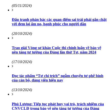
(05/11/2024)
Đấu tranh phản bác các quan điểm sai trái phải gắn chặt
với đem lại ấm no, hạnh phúc cho người dân
(20/10/2024)
Trao giải Vòng sơ khảo Cuộc thi chính luận về bảo vệ
nền tảng tư tưởng của Đảng lần thứ Tư, năm 2024
(17/10/2024)
Đọc tác phẩm “Tự chỉ trích” ngẫm chuyện tự phê bình
của cán bộ, đảng viên hiện nay
(13/10/2024)
Phú Lương: Tiếp tục phát huy vai trò, trách nhiệm của
CNVCLĐ trong bảo vệ nền tảng tư tưởng của Đảng