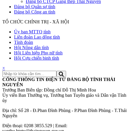
Đảng bộ CTCP Gang thép Thái Nguyên
Đảng bộ Quân sự tỉnh
Đảng bộ Công an tỉnh
TỔ CHỨC CHÍNH TRỊ - XÃ HỘI
Ủy ban MTTQ tỉnh
Liên đoàn Lao động tỉnh
Tỉnh đoàn
Hội Nông dân tỉnh
Hội Liên hiệp Phụ nữ tỉnh
Hội Cựu chiến binh tỉnh
×
CỔNG THÔNG TIN ĐIỆN TỬ ĐẢNG BỘ TỈNH THÁI
NGUYÊN
Trưởng Ban Biên tập: Đồng chí Đỗ Thị Minh Hoa
Ủy viên Ban Thường vụ, Trưởng ban Tuyên giáo và Dân vận Tỉnh
ủy
Địa chỉ: Số 28 - Đ.Phan Đình Phùng - P.Phan Đình Phùng - T.Thái
Nguyên
Điện thoại: 0208 3855.529 | Email:
vanthu.btgtu@thainguyen.gov.vn