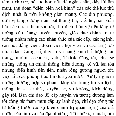
tâm, tích cực, nỗ lực hơn nữa để ngăn chặn, đẩy lùi âm
mưu, thủ đoạn “diễn biến hoà bình” của các thế lực thù
địch nhất là trên không gian mạng
.
C
ác địa phương,
đơn vị
tăng cường nắm bắt thông tin, viết tin, bài phản
bác các quan điểm sai trái, thù địch, bảo vệ nền tảng tư
tưởng của Đảng; tuyên truyền, giáo dục chính trị tư
tưởng nhằm nâng cao nhận thức của các cấp, các ngành,
cán bộ, đảng viên, đoàn viên, hội viên và các tầng lớp
nhân dân. Củng cố, duy trì và nâng cao chất lượng các
trang, nhóm facebook, zalo, Tiktok đăng tải, chia sẻ
những thông tin chính thống, biểu dương, cổ vũ, lan tỏa
những điển hình tiên tiến, nhân rộng gương người tốt,
việc tốt, các phong trào thi đua yêu nước. Xử lý nghiêm
những trường hợp vi phạm đăng tải thông tin sai lệch,
thông tin sai sự thật, xuyên tạc, vu khống, kích động,
gây rối. Ban chỉ đạo 35 cấp huyện và tương đương làm
tốt công tác tham mưu cấp ủy lãnh đạo, chỉ đạo công tác
tư tưởng trước các sự kiện chính trị quan trọng của đất
nước, của tỉnh và của địa phương. Tổ chức tập huấn, bồi