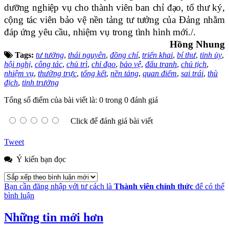
dưỡng nghiệp vụ cho thành viên ban chỉ đạo, tổ thư ký,
c
ộ
ng tác viên bảo vệ nền tảng tư tưởng của Đảng nhằm
đáp ứng yêu cầu, nhiệm vụ trong tình hình mới./.
Hồng Nhung
Tags:
tư tưởng
,
thái nguyên
,
đồng chí
,
triển khai
,
bí thư
,
tỉnh ủy
,
hội nghị
,
công tác
,
chủ trì
,
chỉ đạo
,
bảo vệ
,
đấu tranh
,
chủ tịch
,
nhiệm vụ
,
thường trực
,
tổng kết
,
nền tảng
,
quan điểm
,
sai trái
,
thù
địch
,
tỉnh trưởng
Tổng số điểm của bài viết là: 0 trong 0 đánh giá
Click để đánh giá bài viết
Tweet
Ý kiến bạn đọc
Bạn cần đăng nhập với tư cách là
Thành viên chính thức
để có thể
bình luận
Những tin mới hơn