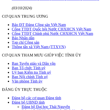
(03/10/2024)
CƠ QUAN TRUNG ƯƠNG
Báo ĐT Đảng Cộng sản Việt Nam
Cổng TTĐT Quốc hội Nước CHXHCN Việt Nam
Cổng TTĐT Chính phủ Nước CHXHCN Việt Nam
Báo Nhân dân
Tạp chí Cộng sản
Thông tấn xã Việt Nam (TTXVN)
CƠ QUAN THAM MƯU GIÚP VIỆC TỈNH ỦY
Ban Tuyên giáo và Dân vận
Ban Tổ chức Tỉnh uỷ
Uỷ ban Kiểm tra Tỉnh uỷ
Ban Nội chính Tỉnh uỷ
Văn phòng Tỉnh ủy
ĐẢNG ỦY TRỰC THUỘC
Đảng bộ các cơ quan Đảng tỉnh
Đảng bộ UBND tỉnh
Đảng bộ Đại học Thái Nguyên