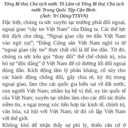
Tổng Bí thư, Chủ tịch nước Tô Lâm và Tổng Bí thư, Chủ tịch
nước Trung Quốc Tập Cận Bình.
(Ảnh: Trí Dũng/TTXVN)
Đặc biệt, chúng ra sức xuyên tạc trường phái đối ngoại,
ngoại giao “cây tre Việt Nam” của Đảng ta. Các thế lực
thù địch cho rằng, “Ngoại giao cây tre dẫn Việt Nam
vào ngõ cụt”; “Đảng Cộng sản Việt Nam nghĩ ra từ
“ngoại giao cây tre” thực chất chỉ là để lòe dân. Từ đó,
chúng ra sức kêu gọi “thay đổi” thể chế chính trị, xóa
bỏ sự “độc đảng” ở Việt Nam để có đường lối đối ngoại
đúng đắn. Kích động tâm lý phản kháng, cổ súy cho
các hành động chống đối, gây chia rẽ, kỳ thị trong
ngoại giao, làm cho các quốc gia hiểu sai về đất nước,
con người Việt Nam; nhằm hạ bệ vị thế, uy tín quốc tế
của Việt Nam; xuyên tạc nhằm làm cho các đối tác thiếu
niềm tin, e ngại trong xúc tiến hợp tác kinh tế, chính trị,
văn hóa, xã hội với Việt Nam; từ đó cô lập Việt Nam
với thế giới.
Không khó để nhận thấy sự phi lý, thiếu căn cứ ở