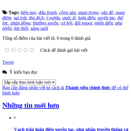
Tags:
hiện nay
,
đấu tranh
,
cộng sản
,
quan trọng
,
vấn đề
,
quan
điểm
,
sai trái
,
thù địch
,
ý nghĩa
,
quốc tế
,
luận điệu
,
xuyên tạc
,
thế
lực
,
phản động
,
thường xuyên
,
cơ hội
,
đối ngoại
,
nhận diện
,
phủ
nhận
,
kịp thời
,
sáng suốt
Tổng số điểm của bài viết là: 0 trong 0 đánh giá
Click để đánh giá bài viết
Tweet
Ý kiến bạn đọc
Bạn cần đăng nhập với tư cách là
Thành viên chính thức
để có thể
bình luận
Những tin mới hơn
Vạch trần luận điệu xuyên tạc, phủ nhận truyền thống và