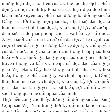
những luận điệu nói trên của các thế lực thù địch, phản
động, cơ hội chính trị. Phía sau các luận điệu đó chính
là âm mưu xuyên tạc, phủ nhận đường lối đối ngoại của
Đảng ta. Bởi trong mọi giai đoạn lịch sử, dân tộc ta
luôn nêu cao tinh thần độc lập, tự chủ, tự lực, tự cường,
đem sức ta để giải phóng cho ta và bảo vệ Tổ quốc.
Xuyên suốt chiều dài lịch sử của dân tộc: “Bên cạnh các
cuộc chiến đấu ngoan cường bảo vệ độc lập, chủ quyền
của đất nước, ông cha ta luôn chú trọng bang giao hòa
hiếu với các quốc gia láng giềng, tạo dựng nên những
truyền thống và bản sắc riêng, rất độc đáo của ngoại
giao Việt Nam: Đầy hào khí, giàu tính nhân văn, hoà
hiếu, trọng lẽ phải, công lý và chính nghĩa”(1). Đồng
thời, luôn nêu cao ý chí độc lập, tự chủ, lấy lợi ích quốc
gia - dân tộc là nguyên tắc bất biến, sợi chỉ đỏ xuyên
suốt trong quan hệ đối ngoại của mình.
Thực tiễn cũng cho thấy, đường lối đối ngoại của Đảng
Cộng sản Việt Nam trong thời kỳ đổi mới là hoàn toàn
đúng đắn, phù hợp hoàn cảnh lịch sử.
Tiếp nối những