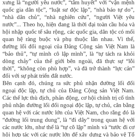
xưng là “người yêu nước”, “tâm huyết” với “vận mệnh
quốc gia dân tộc”, “luật sư độc lập”, “nhà báo tự do”,
“nhà dân chủ”, “nhà nghiên cứu”, “người Việt yêu
nước”... Theo họ, hiện đang là thời đại toàn cầu hóa và
hội nhập quốc tế sâu rộng, các quốc gia, dân tộc có mối
quan hệ ràng buộc và phụ thuộc lẫn nhau. Vì thế,
đường lối đối ngoại của Đảng Cộng sản Việt Nam là
“bảo thủ”, “tự mình cô lập mình”, là “tự tách ra khỏi
dòng chảy” của thế giới bên ngoài, đã thực sự “lỗi
thời”, “không còn phù hợp”, và đã trở thành “lực cản”
đối với sự phát triển đất nước.
Bên cạnh đó, chúng ra sức phủ nhận đường lối đối
ngoại độc lập, tự chủ của Đảng Cộng sản Việt Nam.
Các thế lực thù địch, phản động, cơ hội chính trị cố tình
phủ nhận đường lối đối ngoại độc lập, tự chủ, cân bằng
quan hệ với các nước lớn của Việt Nam, cho rằng đó là
“đường lối trung dung”, là “đi dây” trong quan hệ với
các nước lớn, như thế là “tự cô lập” mình và “tước đi cơ
hội hợp tác với các nước lớn để xây dựng và bảo vệ Tổ