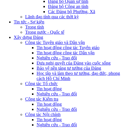
Đảng bộ Quân sự tỉnh
Đảng bộ Công an tỉnh
Các Đảng bộ Phường, Xã
Lãnh đạo tỉnh qua các thời kỳ
Tin tức - Sự kiện
Trong tỉnh
Trong nước - Quốc tế
Xây dựng Đảng
Công tác Tuyên giáo và Dân vận
Tin hoạt động công tác Tuyên giáo
Tin hoạt động công tác Dân vận
Nghiên cứu - Trao đổi
Đưa nghị quyết của Đảng vào cuộc sống
Bảo vệ nền tảng tư tưởng của Đảng
Học tập và làm theo tư tưởng, đạo đức, phong
cách Hồ Chí Minh
Công tác Tổ chức
Tin hoạt động
Nghiên cứu - Trao đổi
Công tác Kiểm tra
Tin hoạt động
Nghiên cứu - Trao đổi
Công tác Nội chính
Tin hoạt động
Nghiên cứu - Trao đổi