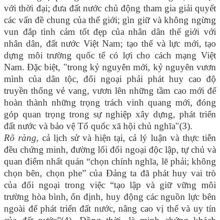
với thời đại; đưa đất nước chủ động tham gia giải quyết
các vấn đề chung của thế giới; gìn giữ và không ngừng
vun đắp tình cảm tốt đẹp của nhân dân thế giới với
nhân dân, đất nước Việt Nam; tạo thế và lực mới, tạo
dựng môi trường quốc tế có lợi cho cách mạng Việt
Nam. Đặc biệt, "trong kỷ nguyên mới, kỷ nguyên vươn
mình của dân tộc, đối ngoại phải phát huy cao độ
truyền thống vẻ vang, vươn lên những tầm cao mới để
hoàn thành những trọng trách vinh quang mới, đóng
góp quan trọng trong sự nghiệp xây dựng, phát triển
đất nước và bảo vệ Tổ quốc xã hội chủ nghĩa"(3).
Rõ ràng
, cả lịch sử và hiện tại, cả lý luận và thực tiễn
đều chứng minh, đường lối đối ngoại độc lập, tự chủ và
quan điểm nhất quán “chọn chính nghĩa, lẽ phải; không
chọn bên, chọn phe” của Đảng ta đã phát huy vai trò
của đối ngoại trong việc “tạo lập và giữ vững môi
trường hòa bình, ổn định, huy động các nguồn lực bên
ngoài để phát triển đất nước, nâng cao vị thế và uy tín