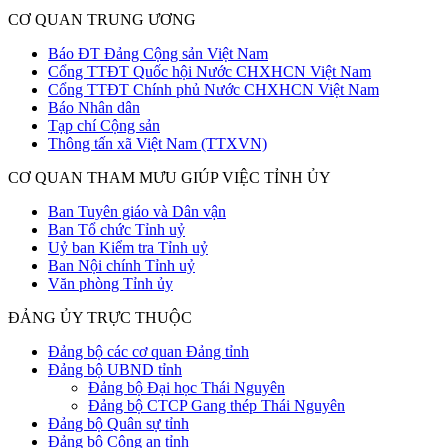
CƠ QUAN TRUNG ƯƠNG
Báo ĐT Đảng Cộng sản Việt Nam
Cổng TTĐT Quốc hội Nước CHXHCN Việt Nam
Cổng TTĐT Chính phủ Nước CHXHCN Việt Nam
Báo Nhân dân
Tạp chí Cộng sản
Thông tấn xã Việt Nam (TTXVN)
CƠ QUAN THAM MƯU GIÚP VIỆC TỈNH ỦY
Ban Tuyên giáo và Dân vận
Ban Tổ chức Tỉnh uỷ
Uỷ ban Kiểm tra Tỉnh uỷ
Ban Nội chính Tỉnh uỷ
Văn phòng Tỉnh ủy
ĐẢNG ỦY TRỰC THUỘC
Đảng bộ các cơ quan Đảng tỉnh
Đảng bộ UBND tỉnh
Đảng bộ Đại học Thái Nguyên
Đảng bộ CTCP Gang thép Thái Nguyên
Đảng bộ Quân sự tỉnh
Đảng bộ Công an tỉnh