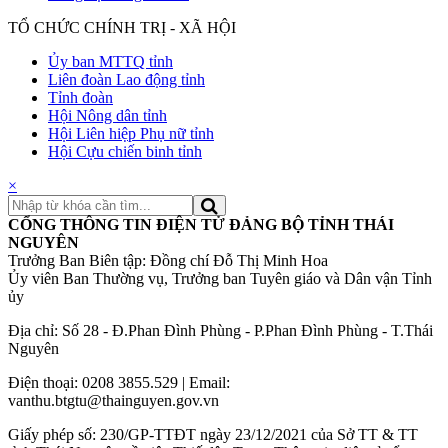
TỔ CHỨC CHÍNH TRỊ - XÃ HỘI
Ủy ban MTTQ tỉnh
Liên đoàn Lao động tỉnh
Tỉnh đoàn
Hội Nông dân tỉnh
Hội Liên hiệp Phụ nữ tỉnh
Hội Cựu chiến binh tỉnh
×
CỔNG THÔNG TIN ĐIỆN TỬ ĐẢNG BỘ TỈNH THÁI
NGUYÊN
Trưởng Ban Biên tập: Đồng chí Đỗ Thị Minh Hoa
Ủy viên Ban Thường vụ, Trưởng ban Tuyên giáo và Dân vận Tỉnh
ủy
Địa chỉ: Số 28 - Đ.Phan Đình Phùng - P.Phan Đình Phùng - T.Thái
Nguyên
Điện thoại: 0208 3855.529 | Email:
vanthu.btgtu@thainguyen.gov.vn
Giấy phép số: 230/GP-TTĐT ngày 23/12/2021 của Sở TT & TT