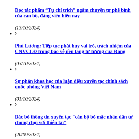
Đọc tác phẩm “Tự chỉ trích” ngẫm chuyện tự phê bình
của cán bộ, đảng viên hiện nay
(13/10/2024)
Phú Lương: Tiếp tục phát huy vai trò, trách nhiệm của
CNVCLĐ trong bảo vệ nền tảng tư tưởng của Đảng
(03/10/2024)
Sự phản khoa học của luận điệu xuyên tạc chính sách
quốc phòng Việt Nam
(01/10/2024)
Bác bỏ thông tin xuyên tạc "cán bộ bỏ mặc nhân dân tự
chống chọi với thiên tai"
(20/09/2024)