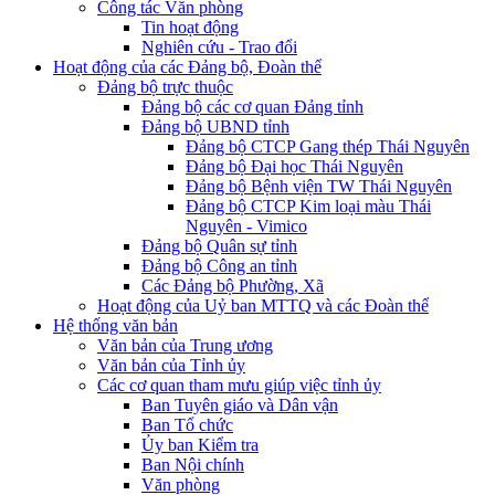
Công tác Văn phòng
Tin hoạt động
Nghiên cứu - Trao đổi
Hoạt động của các Đảng bộ, Đoàn thể
Đảng bộ trực thuộc
Đảng bộ các cơ quan Đảng tỉnh
Đảng bộ UBND tỉnh
Đảng bộ CTCP Gang thép Thái Nguyên
Đảng bộ Đại học Thái Nguyên
Đảng bộ Bệnh viện TW Thái Nguyên
Đảng bộ CTCP Kim loại màu Thái
Nguyên - Vimico
Đảng bộ Quân sự tỉnh
Đảng bộ Công an tỉnh
Các Đảng bộ Phường, Xã
Hoạt động của Uỷ ban MTTQ và các Đoàn thể
Hệ thống văn bản
Văn bản của Trung ương
Văn bản của Tỉnh ủy
Các cơ quan tham mưu giúp việc tỉnh ủy
Ban Tuyên giáo và Dân vận
Ban Tổ chức
Ủy ban Kiểm tra
Ban Nội chính
Văn phòng