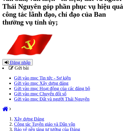
Thái Nguyên góp phần phục vụ hiệu quả
công tác lãnh đạo, chỉ đạo của Ban
thường vụ tỉnh ủy;
Đăng nhập
Gửi bài
Gửi vào mục Tin tức - Sự kiện
Gửi vào mục Xây dựng đảng
Gửi vào mục Hoạt động của các đảng bộ
Gửi vào mục Chuyển đổi số
Gửi vào mục Đất và người Thái Nguyên
Xây dựng Đảng
Công tác Tuyên giáo và Dân vận
Bảo vệ nền tảng tư tưởng của Đảng