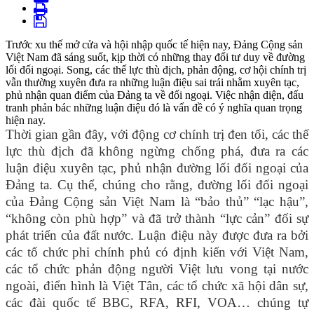
Trước xu thế mở cửa và hội nhập quốc tế hiện nay, Đảng Cộng sản
Việt Nam đã sáng suốt, kịp thời có những thay đổi tư duy về đường
lối đối ngoại. Song, các thế lực thù địch, phản động, cơ hội chính trị
vẫn thường xuyên đưa ra những luận điệu sai trái nhằm xuyên tạc,
phủ nhận quan điểm của Đảng ta về đối ngoại. Việc nhận diện, đấu
tranh phản bác những luận điệu đó là vấn đề có ý nghĩa quan trọng
hiện nay.
Thời gian gần đây, với động cơ chính trị đen tối, các thế
lực thù địch đã không ngừng chống phá, đưa ra các
luận điệu xuyên tạc, phủ nhận đường lối đối ngoại của
Đảng ta. Cụ thể, chúng cho rằng, đường lối đối ngoại
của Đảng Cộng sản Việt Nam là “bảo thủ” “lạc hậu”,
“không còn phù hợp” và đã trở thành “lực cản” đối sự
phát triển của đất nước. Luận điệu này được đưa ra bởi
các tổ chức phi chính phủ có định kiến với Việt Nam,
các tổ chức phản động người Việt lưu vong tại nước
ngoài, điển hình là Việt Tân, các tổ chức xã hội dân sự,
các đài quốc tế BBC, RFA, RFI, VOA… chúng tự