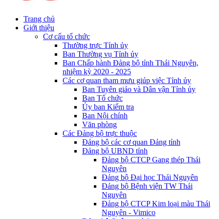
Trang chủ
Giới thiệu
Cơ cấu tổ chức
Thường trực Tỉnh ủy
Ban Thường vụ Tỉnh ủy
Ban Chấp hành Đảng bộ tỉnh Thái Nguyên,
nhiệm kỳ 2020 - 2025
Các cơ quan tham mưu giúp việc Tỉnh ủy
Ban Tuyên giáo và Dân vận Tỉnh ủy
Ban Tổ chức
Ủy ban Kiểm tra
Ban Nội chính
Văn phòng
Các Đảng bộ trực thuộc
Đảng bộ các cơ quan Đảng tỉnh
Đảng bộ UBND tỉnh
Đảng bộ CTCP Gang thép Thái
Nguyên
Đảng bộ Đại học Thái Nguyên
Đảng bộ Bệnh viện TW Thái
Nguyên
Đảng bộ CTCP Kim loại màu Thái
Nguyên - Vimico