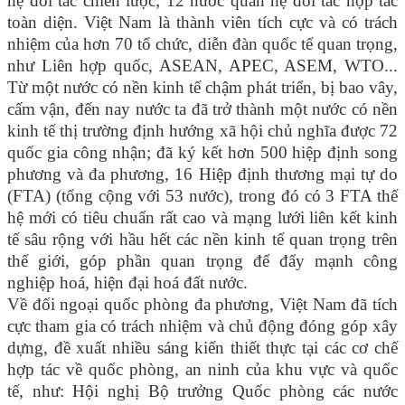
hệ đối tác chiến lược; 12 nước quan hệ đối tác hợp tác
toàn diện. Việt Nam là thành viên tích cực và có trách
nhiệm của hơn 70 tổ chức, diễn đàn quốc tế quan trọng,
như Liên hợp quốc, ASEAN, APEC, ASEM, WTO...
Từ một nước có nền kinh tế chậm phát triển, bị bao vây,
cấm vận, đến nay nước ta đã trở thành một nước có nền
kinh tế thị trường định hướng xã hội chủ nghĩa được 72
quốc gia công nhận; đã ký kết hơn 500 hiệp định song
phương và đa phương, 16 Hiệp định thương mại tự do
(FTA) (tổng cộng với 53 nước), trong đó có 3 FTA thế
hệ mới có tiêu chuẩn rất cao và mạng lưới liên kết kinh
tế sâu rộng với hầu hết các nền kinh tế quan trọng trên
thế giới, góp phần quan trọng để đẩy mạnh công
nghiệp hoá, hiện đại hoá đất nước.
Về đối ngoại quốc phòng đa phương, Việt Nam đã tích
cực tham gia có trách nhiệm và chủ động đóng góp xây
dựng, đề xuất nhiều sáng kiến thiết thực tại các cơ chế
hợp tác về quốc phòng, an ninh của khu vực và quốc
tế, như: Hội nghị Bộ trưởng Quốc phòng các nước