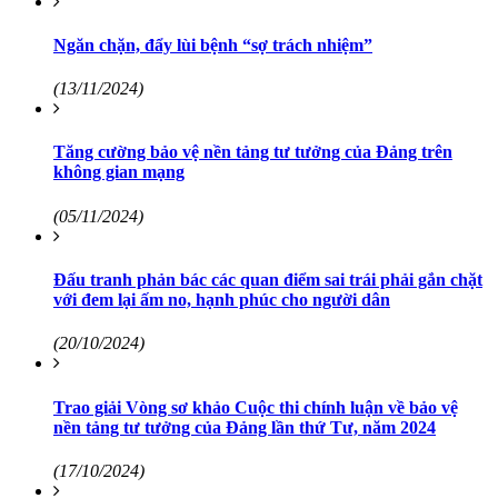
Ngăn chặn, đẩy lùi bệnh “sợ trách nhiệm”
(13/11/2024)
Tăng cường bảo vệ nền tảng tư tưởng của Đảng trên
không gian mạng
(05/11/2024)
Đấu tranh phản bác các quan điểm sai trái phải gắn chặt
với đem lại ấm no, hạnh phúc cho người dân
(20/10/2024)
Trao giải Vòng sơ khảo Cuộc thi chính luận về bảo vệ
nền tảng tư tưởng của Đảng lần thứ Tư, năm 2024
(17/10/2024)