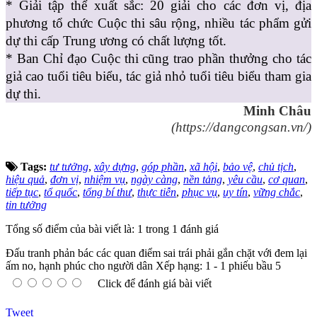
* Giải tập thể xuất sắc: 20 giải cho các đơn vị, địa
phương tổ chức Cuộc thi sâu rộng, nhiều tác phẩm gửi
dự thi cấp Trung ương có chất lượng tốt.
* Ban Chỉ đạo Cuộc thi cũng trao phần thưởng cho tác
giả cao tuổi tiêu biểu, tác giả nhỏ tuổi tiêu biểu tham gia
dự thi.
Minh Châu
(https://dangcongsan.vn/)
Tags:
tư tưởng
,
xây dựng
,
góp phần
,
xã hội
,
bảo vệ
,
chủ tịch
,
hiệu quả
,
đơn vị
,
nhiệm vụ
,
ngày càng
,
nền tảng
,
yêu cầu
,
cơ quan
,
tiếp tục
,
tổ quốc
,
tổng bí thư
,
thực tiễn
,
phục vụ
,
uy tín
,
vững chắc
,
tin tưởng
Tổng số điểm của bài viết là: 1 trong 1 đánh giá
Đấu tranh phản bác các quan điểm sai trái phải gắn chặt với đem lại
ấm no, hạnh phúc cho người dân
Xếp hạng:
1
-
1
phiếu bầu
5
Click để đánh giá bài viết
Tweet