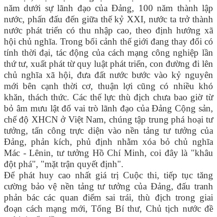
năm dưới sự lãnh đạo của Đảng, 100 năm thành lập
nước, phấn đấu đến giữa thế kỷ XXI, nước ta trở thành
nước phát triển có thu nhập cao, theo định hướng xã
hội chủ nghĩa. Trong bối cảnh thế giới đang thay đổi có
tính thời đại, tác động của cách mạng công nghiệp lần
thứ tư, xuất phát từ quy luật phát triển, con đường đi lên
chủ nghĩa xã hội, đưa đất nước bước vào kỷ nguyên
mới bên cạnh thời cơ, thuận lợi cũng có nhiều khó
khăn, thách thức. Các thế lực thù địch chưa bao giờ từ
bỏ âm mưu lật đổ vai trò lãnh đạo của Đảng Cộng sản,
chế độ XHCN ở Việt Nam, chúng tập trung phá hoại tư
tưởng, tấn công trực diện vào nền tảng tư tưởng của
Đảng, phản kích, phủ định nhằm xóa bỏ chủ nghĩa
Mác - Lênin, tư tưởng Hồ Chí Minh, coi đây là "khâu
đột phá", "mặt trận quyết định".
Để phát huy cao nhất giá trị Cuộc thi, tiếp tục tăng
cường bảo vệ nền tảng tư tưởng của Đảng, đấu tranh
phản bác các quan điểm sai trái, thù địch trong giai
đoạn cách mạng mới, Tổng Bí thư, Chủ tịch nước đề