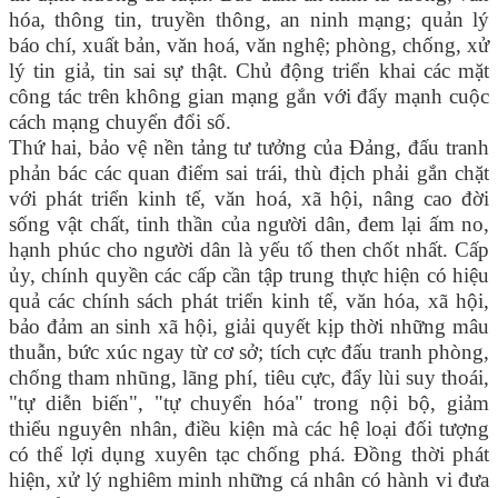
hóa, thông tin, truyền thông, an ninh mạng; quản lý
báo chí, xuất bản, văn hoá, văn nghệ; phòng, chống, xử
lý tin giả, tin sai sự thật. Chủ động triển khai các mặt
công tác trên không gian mạng gắn với đẩy mạnh cuộc
cách mạng chuyển đổi số.
Thứ hai, bảo vệ nền tảng tư tưởng của Đảng, đấu tranh
phản bác các quan điểm sai trái, thù địch phải gắn chặt
với phát triển kinh tế, văn hoá, xã hội, nâng cao đời
sống vật chất, tinh thần của người dân, đem lại ấm no,
hạnh phúc cho người dân là yếu tố then chốt nhất. Cấp
ủy, chính quyền các cấp cần tập trung thực hiện có hiệu
quả các chính sách phát triển kinh tế, văn hóa, xã hội,
bảo đảm an sinh xã hội, giải quyết kịp thời những mâu
thuẫn, bức xúc ngay từ cơ sở; tích cực đấu tranh phòng,
chống tham nhũng, lãng phí, tiêu cực, đẩy lùi suy thoái,
"tự diễn biến", "tự chuyển hóa" trong nội bộ, giảm
thiểu nguyên nhân, điều kiện mà các hệ loại đối tượng
có thể lợi dụng xuyên tạc chống phá. Đồng thời phát
hiện, xử lý nghiêm minh những cá nhân có hành vi đưa