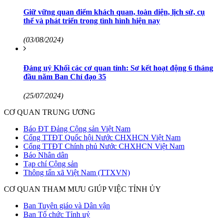
Giữ vững quan điểm khách quan, toàn diện, lịch sử, cụ
thể và phát triển trong tình hình hiện nay
(03/08/2024)
Đảng uỷ Khối các cơ quan tỉnh: Sơ kết hoạt động 6 tháng
đầu năm Ban Chỉ đạo 35
(25/07/2024)
CƠ QUAN TRUNG ƯƠNG
Báo ĐT Đảng Cộng sản Việt Nam
Cổng TTĐT Quốc hội Nước CHXHCN Việt Nam
Cổng TTĐT Chính phủ Nước CHXHCN Việt Nam
Báo Nhân dân
Tạp chí Cộng sản
Thông tấn xã Việt Nam (TTXVN)
CƠ QUAN THAM MƯU GIÚP VIỆC TỈNH ỦY
Ban Tuyên giáo và Dân vận
Ban Tổ chức Tỉnh uỷ