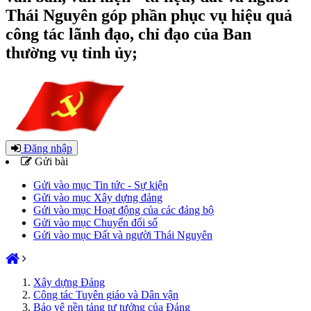
Thái Nguyên góp phần phục vụ hiệu quả
công tác lãnh đạo, chỉ đạo của Ban
thường vụ tỉnh ủy;
Đăng nhập
Gửi bài
Gửi vào mục Tin tức - Sự kiện
Gửi vào mục Xây dựng đảng
Gửi vào mục Hoạt động của các đảng bộ
Gửi vào mục Chuyển đổi số
Gửi vào mục Đất và người Thái Nguyên
Xây dựng Đảng
Công tác Tuyên giáo và Dân vận
Bảo vệ nền tảng tư tưởng của Đảng