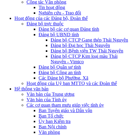
Công tác Văn phòng
Tin hoạt động
Nghiên cứu - Trao đổi
Hoạt động của các Đảng bộ, Đoàn thể
Đảng bộ trực thuộc
Đảng bộ các cơ quan Đảng tỉnh
Đảng bộ UBND tỉnh
Đảng bộ CTCP Gang thép Thái Nguyên
Đảng bộ Đại học Thái Nguyên
Đảng bộ Bệnh viện TW Thái Nguyên
Đảng bộ CTCP Kim loại màu Thái
Nguyên - Vimico
Đảng bộ Quân sự tỉnh
Đảng bộ Công an tỉnh
Các Đảng bộ Phường, Xã
Hoạt động của Uỷ ban MTTQ và các Đoàn thể
Hệ thống văn bản
Văn bản của Trung ương
Văn bản của Tỉnh ủy
Các cơ quan tham mưu giúp việc tỉnh ủy
Ban Tuyên giáo và Dân vận
Ban Tổ chức
Ủy ban Kiểm tra
Ban Nội chính
Văn phòng