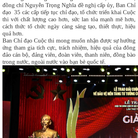
đồng chí Nguyễn Trọng Nghĩa đề nghị cấp ủy, Ban Chỉ
đạo 35 các cấp tiếp tục chỉ đạo, tổ chức triển khai Cuộc
thi với chất lượng cao hơn, sức lan tỏa mạnh mẽ hơn,
cách thức tổ chức ngày càng sáng tạo, thiết thực, hiệu
quả hơn.
Ban Chỉ đạo Cuộc thi mong muốn nhận được sự hưởng
ứng tham gia tích cực, trách nhiệm, hiệu quả của đông
đảo cán bộ, đảng viên, đoàn viên, thanh niên, đồng bào
trong nước, ngoài nước vào bạn bè quốc tế.