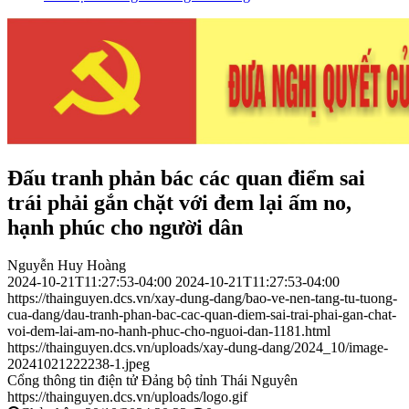
Đấu tranh phản bác các quan điểm sai
trái phải gắn chặt với đem lại ấm no,
hạnh phúc cho người dân
Nguyễn Huy Hoàng
2024-10-21T11:27:53-04:00
2024-10-21T11:27:53-04:00
https://thainguyen.dcs.vn/xay-dung-dang/bao-ve-nen-tang-tu-tuong-
cua-dang/dau-tranh-phan-bac-cac-quan-diem-sai-trai-phai-gan-chat-
voi-dem-lai-am-no-hanh-phuc-cho-nguoi-dan-1181.html
https://thainguyen.dcs.vn/uploads/xay-dung-dang/2024_10/image-
20241021222238-1.jpeg
Cổng thông tin điện tử Đảng bộ tỉnh Thái Nguyên
https://thainguyen.dcs.vn/uploads/logo.gif