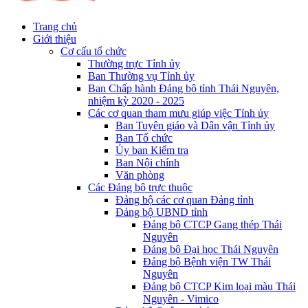
Trang chủ
Giới thiệu
Cơ cấu tổ chức
Thường trực Tỉnh ủy
Ban Thường vụ Tỉnh ủy
Ban Chấp hành Đảng bộ tỉnh Thái Nguyên,
nhiệm kỳ 2020 - 2025
Các cơ quan tham mưu giúp việc Tỉnh ủy
Ban Tuyên giáo và Dân vận Tỉnh ủy
Ban Tổ chức
Ủy ban Kiểm tra
Ban Nội chính
Văn phòng
Các Đảng bộ trực thuộc
Đảng bộ các cơ quan Đảng tỉnh
Đảng bộ UBND tỉnh
Đảng bộ CTCP Gang thép Thái
Nguyên
Đảng bộ Đại học Thái Nguyên
Đảng bộ Bệnh viện TW Thái
Nguyên
Đảng bộ CTCP Kim loại màu Thái
Nguyên - Vimico