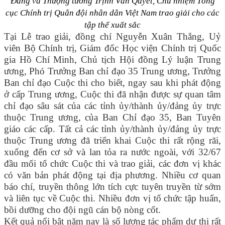
Đảng và Thượng tướng Trịnh Văn Quyết, Chủ nhiệm Tổng
cục Chính trị Quân đội nhân dân Việt Nam trao giải cho các
tập thể xuất sắc
Tại Lễ trao giải, đồng chí Nguyễn Xuân Thắng, Uỷ
viên Bộ Chính trị, Giám đốc Học viện Chính trị Quốc
gia Hồ Chí Minh, Chủ tịch Hội đồng Lý luận Trung
ương, Phó Trưởng Ban chỉ đạo 35 Trung ương, Trưởng
Ban chỉ đạo Cuộc thi cho biết, ngay sau khi phát động
ở cấp Trung ương, Cuộc thi đã nhận được sự quan tâm
chỉ đạo sâu sát của các tỉnh ủy/thành ủy/đảng ủy trực
thuộc Trung ương, của Ban Chỉ đạo 35, Ban Tuyên
giáo các cấp. Tất cả các tỉnh ủy/thành ủy/đảng ủy trực
thuộc Trung ương đã triển khai Cuộc thi rất rộng rãi,
xuống đến cơ sở và lan tỏa ra nước ngoài, với 32/67
đầu mối tổ chức Cuộc thi và trao giải, các đơn vị khác
có văn bản phát động tại địa phương. Nhiều cơ quan
báo chí, truyền thông lớn tích cực tuyên truyền từ sớm
và liên tục về Cuộc thi. Nhiều đơn vị tổ chức tập huấn,
bồi dưỡng cho đội ngũ cán bộ nòng cốt.
Kết quả nổi bật năm nay là số lượng tác phẩm dự thi rất