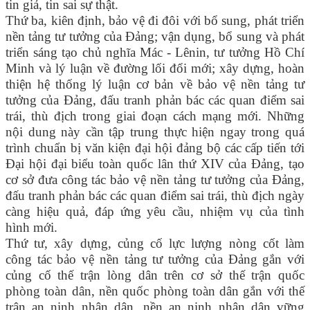
tin giả, tin sai sự thật.
Thứ ba, kiên định, bảo vệ đi đôi với bổ sung, phát triển
nền tảng tư tưởng của Đảng; vận dụng, bổ sung và phát
triển sáng tạo chủ nghĩa Mác - Lênin, tư tưởng Hồ Chí
Minh và lý luận về đường lối đổi mới; xây dựng, hoàn
thiện hệ thống lý luận cơ bản về bảo vệ nền tảng tư
tưởng của Đảng, đấu tranh phản bác các quan điểm sai
trái, thù địch trong giai đoạn cách mạng mới. Những
nội dung này cần tập trung thực hiện ngay trong quá
trình chuẩn bị văn kiện đại hội đảng bộ các cấp tiến tới
Đại hội đại biểu toàn quốc lân thứ XIV của Đảng, tạo
cơ sở đưa công tác bảo vệ nền tảng tư tưởng của Đảng,
đấu tranh phản bác các quan điểm sai trái, thù địch ngày
càng hiệu quả, đáp ứng yêu cầu, nhiệm vụ của tình
hình mới.
Thứ tư, xây dựng, củng cố lực lượng nòng cốt làm
công tác bảo vệ nền tảng tư tưởng của Đảng gắn với
củng cố thế trận lòng dân trên cơ sở thế trận quốc
phòng toàn dân, nền quốc phòng toàn dân gắn với thế
trận an ninh nhân dân, nền an ninh nhân dân vững