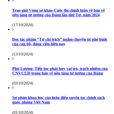
Trao giải Vòng sơ khảo Cuộc thi chính luận về bảo vệ
nền tảng tư tưởng của Đảng lần thứ Tư, năm 2024
(17/10/2024)
Đọc tác phẩm “Tự chỉ trích” ngẫm chuyện tự phê bình
của cán bộ, đảng viên hiện nay
(13/10/2024)
Phú Lương: Tiếp tục phát huy vai trò, trách nhiệm của
CNVCLĐ trong bảo vệ nền tảng tư tưởng của Đảng
(03/10/2024)
Sự phản khoa học của luận điệu xuyên tạc chính sách
quốc phòng Việt Nam
(01/10/2024)