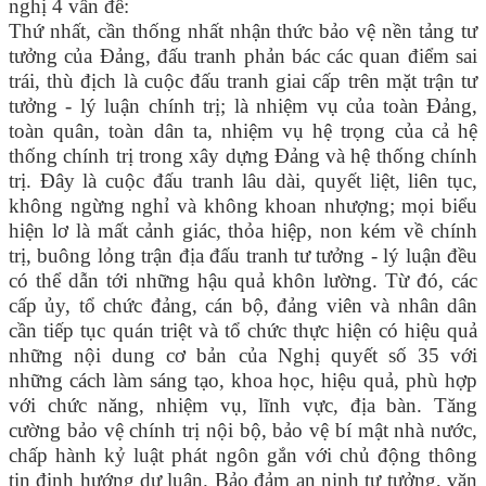
nghị 4 vấn đề:
Thứ nhất, cần thống nhất nhận thức bảo vệ nền tảng tư
tưởng của Đảng, đấu tranh phản bác các quan điểm sai
trái, thù địch là cuộc đấu tranh giai cấp trên mặt trận tư
tưởng - lý luận chính trị; là nhiệm vụ của toàn Đảng,
toàn quân, toàn dân ta, nhiệm vụ hệ trọng của cả hệ
thống chính trị trong xây dựng Đảng và hệ thống chính
trị. Đây là cuộc đấu tranh lâu dài, quyết liệt, liên tục,
không ngừng nghỉ và không khoan nhượng; mọi biểu
hiện lơ là mất cảnh giác, thỏa hiệp, non kém về chính
trị, buông lỏng trận địa đấu tranh tư tưởng - lý luận đều
có thể dẫn tới những hậu quả khôn lường. Từ đó, các
cấp ủy, tổ chức đảng, cán bộ, đảng viên và nhân dân
cần tiếp tục quán triệt và tổ chức thực hiện có hiệu quả
những nội dung cơ bản của Nghị quyết số 35 với
những cách làm sáng tạo, khoa học, hiệu quả, phù hợp
với chức năng, nhiệm vụ, lĩnh vực, địa bàn. Tăng
cường bảo vệ chính trị nội bộ, bảo vệ bí mật nhà nước,
chấp hành kỷ luật phát ngôn gắn với chủ động thông
tin định hướng dư luận. Bảo đảm an ninh tư tưởng, văn