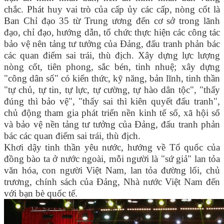
chắc. Phát huy vai trò của cấp ủy các cấp, nòng cốt là
Ban Chỉ đạo 35 từ Trung ương đến cơ sở trong lãnh
đạo, chỉ đạo, hướng dẫn, tổ chức thực hiện các công tác
bảo vệ nên tảng tư tưởng của Đảng, đấu tranh phản bác
các quan điểm sai trái, thù địch. Xây dựng lực lượng
nòng cốt, tiên phong, sắc bén, tinh nhuệ; xây dựng
"công dân số" có kiến thức, kỹ năng, bản lĩnh, tinh thần
"tự chủ, tự tin, tự lực, tự cường, tự hào dân tộc", "thấy
đúng thì bảo vệ", "thấy sai thì kiên quyết đấu tranh",
chủ động tham gia phát triển nền kinh tế số, xã hội số
và bảo vệ nền tảng tư tưởng của Đảng, đấu tranh phản
bác các quan điểm sai trái, thù địch.
Khơi dậy tinh thần yêu nước, hướng về Tổ quốc của
đồng bào ta ở nước ngoài, mỗi người là "sứ giả" lan tỏa
văn hóa, con người Việt Nam, lan tỏa đường lối, chủ
trương, chính sách của Đảng, Nhà nước Việt Nam đến
với bạn bè quốc tế.