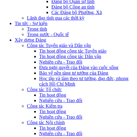
Đảng bộ Quân sự tỉnh
Đảng bộ Công an tỉnh
Các Đảng bộ Phường, Xã
Lãnh đạo tỉnh qua các thời kỳ
Tin tức - Sự kiện
Trong tỉnh
Trong nước - Quốc tế
Xây dựng Đảng
Công tác Tuyên giáo và Dân vận
Tin hoạt động công tác Tuyên giáo
Tin hoạt động công tác Dân vận
Nghiên cứu - Trao đổi
Đưa nghị quyết của Đảng vào cuộc sống
Bảo vệ nền tảng tư tưởng của Đảng
Học tập và làm theo tư tưởng, đạo đức, phong
cách Hồ Chí Minh
Công tác Tổ chức
Tin hoạt động
Nghiên cứu - Trao đổi
Công tác Kiểm tra
Tin hoạt động
Nghiên cứu - Trao đổi
Công tác Nội chính
Tin hoạt động
Nghiên cứu - Trao đổi