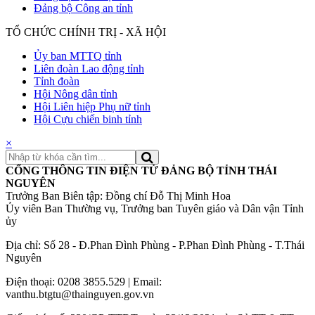
Đảng bộ Công an tỉnh
TỔ CHỨC CHÍNH TRỊ - XÃ HỘI
Ủy ban MTTQ tỉnh
Liên đoàn Lao động tỉnh
Tỉnh đoàn
Hội Nông dân tỉnh
Hội Liên hiệp Phụ nữ tỉnh
Hội Cựu chiến binh tỉnh
×
CỔNG THÔNG TIN ĐIỆN TỬ ĐẢNG BỘ TỈNH THÁI
NGUYÊN
Trưởng Ban Biên tập: Đồng chí Đỗ Thị Minh Hoa
Ủy viên Ban Thường vụ, Trưởng ban Tuyên giáo và Dân vận Tỉnh
ủy
Địa chỉ: Số 28 - Đ.Phan Đình Phùng - P.Phan Đình Phùng - T.Thái
Nguyên
Điện thoại: 0208 3855.529 | Email:
vanthu.btgtu@thainguyen.gov.vn