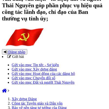
Thái Nguyên góp phần phục vụ hiệu quả
công tác lãnh đạo, chỉ đạo của Ban
thường vụ tỉnh ủy;
Đăng nhập
Gửi bài
Gửi vào mục Tin tức - Sự kiện
Gửi vào mục Xây dựng đảng
Gửi vào mục Hoạt động của các đảng bộ
Gửi vào mục Chuyển đổi số
Gửi vào mục Đất và người Thái Nguyên
Xây dựng Đảng
Công tác Tuyên giáo và Dân vận
Bảo vệ nền tảng tư tưởng của Đảng