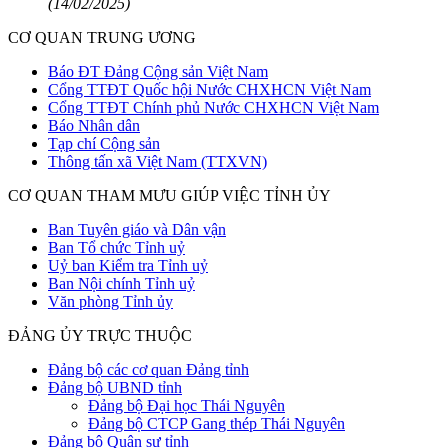
(14/02/2025)
CƠ QUAN TRUNG ƯƠNG
Báo ĐT Đảng Cộng sản Việt Nam
Cổng TTĐT Quốc hội Nước CHXHCN Việt Nam
Cổng TTĐT Chính phủ Nước CHXHCN Việt Nam
Báo Nhân dân
Tạp chí Cộng sản
Thông tấn xã Việt Nam (TTXVN)
CƠ QUAN THAM MƯU GIÚP VIỆC TỈNH ỦY
Ban Tuyên giáo và Dân vận
Ban Tổ chức Tỉnh uỷ
Uỷ ban Kiểm tra Tỉnh uỷ
Ban Nội chính Tỉnh uỷ
Văn phòng Tỉnh ủy
ĐẢNG ỦY TRỰC THUỘC
Đảng bộ các cơ quan Đảng tỉnh
Đảng bộ UBND tỉnh
Đảng bộ Đại học Thái Nguyên
Đảng bộ CTCP Gang thép Thái Nguyên
Đảng bộ Quân sự tỉnh