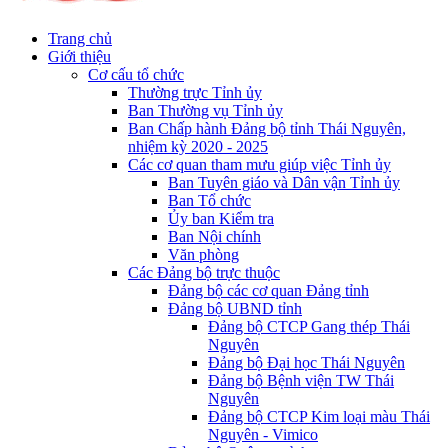
Trang chủ
Giới thiệu
Cơ cấu tổ chức
Thường trực Tỉnh ủy
Ban Thường vụ Tỉnh ủy
Ban Chấp hành Đảng bộ tỉnh Thái Nguyên,
nhiệm kỳ 2020 - 2025
Các cơ quan tham mưu giúp việc Tỉnh ủy
Ban Tuyên giáo và Dân vận Tỉnh ủy
Ban Tổ chức
Ủy ban Kiểm tra
Ban Nội chính
Văn phòng
Các Đảng bộ trực thuộc
Đảng bộ các cơ quan Đảng tỉnh
Đảng bộ UBND tỉnh
Đảng bộ CTCP Gang thép Thái
Nguyên
Đảng bộ Đại học Thái Nguyên
Đảng bộ Bệnh viện TW Thái
Nguyên
Đảng bộ CTCP Kim loại màu Thái
Nguyên - Vimico