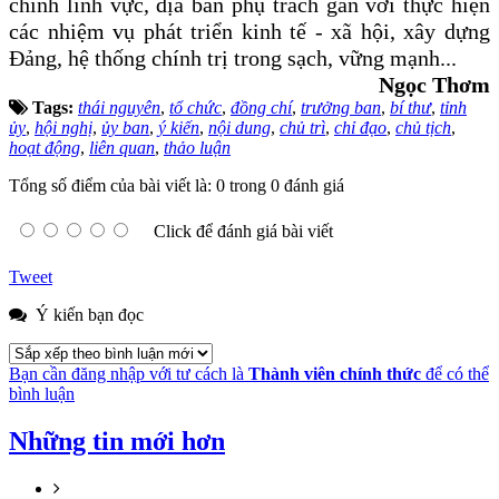
chính lĩnh vực, địa bàn phụ trách gắn với thực hiện
các nhiệm vụ phát triển kinh tế - xã hội, xây dựng
Đảng, hệ thống chính trị trong sạch, vững mạnh...
Ngọc Thơm
Tags:
thái nguyên
,
tổ chức
,
đồng chí
,
trưởng ban
,
bí thư
,
tỉnh
ủy
,
hội nghị
,
ủy ban
,
ý kiến
,
nội dung
,
chủ trì
,
chỉ đạo
,
chủ tịch
,
hoạt động
,
liên quan
,
thảo luận
Tổng số điểm của bài viết là: 0 trong 0 đánh giá
Click để đánh giá bài viết
Tweet
Ý kiến bạn đọc
Bạn cần đăng nhập với tư cách là
Thành viên chính thức
để có thể
bình luận
Những tin mới hơn