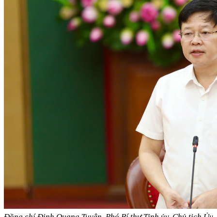
Đồng chí Đinh Quang Tuyên, Phó Bí thư Tỉnh ủy, Chủ tịch Ủy