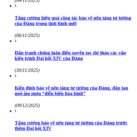
(04/11/2025)
Tăng cường hiệu quả công tác bảo vệ nền tảng tư tưởng
của Đảng trong tình hình mới
(06/11/2025)
Đấu tranh chống luận điệu xuyên tạc dự thảo các văn
kiện trình Đại hội XIV của Đảng
(30/11/2025)
Kiên định bảo vệ nền tảng tư tưởng của Đảng, đập tan
mọi âm mưu “diễn biến hòa bình”
(09/12/2025)
Tăng cường bảo vệ nền tảng tư tưởng của Đảng trước
thềm Đại hội XIV