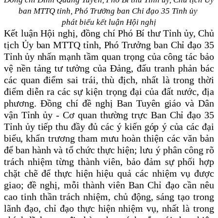
ban MTTQ tỉnh, Phó Trưởng ban Chỉ đạo 35 Tỉnh ủy
phát biểu kết luận Hội nghị
Kết luận Hội nghị, đồng chí
Phó Bí thư Tỉnh ủy, Chủ
tịch Ủy ban MTTQ tỉnh, Phó Trưởng ban Chỉ đạo 35
Tỉnh ủy n
hấn mạnh tầm quan trọng của công tác bảo
vệ nền tảng tư tưởng của Đảng, đấu tranh phản bác
các quan điểm sai trái, thù địch, nhất là trong thời
điểm diễn ra các sự kiện trọng đại của đất nước, địa
phương. Đồng chí
đề nghị Ban Tuyên giáo và Dân
vận Tỉnh ủy - Cơ quan thường trực Ban Chỉ đạo 35
Tỉnh ủy tiếp thu đầy đủ các ý kiến góp ý của các đại
biểu,
khẩn trương tham mưu hoàn thiện các văn bản
để ban hành và tổ chức thực hiện; lưu ý phân công rõ
trách nhiệm từng thành viên, bảo đảm sự phối hợp
chặt chẽ để thực hiện hiệu quả các nhiệm vụ được
giao; đề nghị, mỗi thành viên Ban Chỉ đạo cần nêu
cao tinh thần trách nhiệm, chủ động, sáng tạo trong
lãnh đạo, chỉ đạo thực hiện nhiệm vụ, nhất là trong