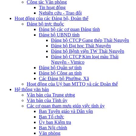
Công tác Văn phòng
Tin hoạt động
Nghiên cứu - Trao đổi
Hoạt động của các Đảng bộ, Đoàn thể
Đảng bộ trực thuộc
Đảng bộ các cơ quan Đảng tỉnh
Đảng bộ UBND tỉnh
Đảng bộ CTCP Gang thép Thái Nguyên
Đảng bộ Đại học Thái Nguyên
Đảng bộ Bệnh viện TW Thái Nguyên
Đảng bộ CTCP Kim loại màu Thái
Nguyên - Vimico
Đảng bộ Quân sự tỉnh
Đảng bộ Công an tỉnh
Các Đảng bộ Phường, Xã
Hoạt động của Uỷ ban MTTQ và các Đoàn thể
Hệ thống văn bản
Văn bản của Trung ương
Văn bản của Tỉnh ủy
Các cơ quan tham mưu giúp việc tỉnh ủy
Ban Tuyên giáo và Dân vận
Ban Tổ chức
Ủy ban Kiểm tra
Ban Nội chính
Văn phòng