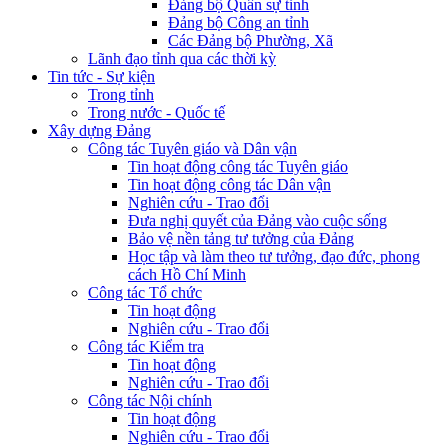
Đảng bộ Quân sự tỉnh
Đảng bộ Công an tỉnh
Các Đảng bộ Phường, Xã
Lãnh đạo tỉnh qua các thời kỳ
Tin tức - Sự kiện
Trong tỉnh
Trong nước - Quốc tế
Xây dựng Đảng
Công tác Tuyên giáo và Dân vận
Tin hoạt động công tác Tuyên giáo
Tin hoạt động công tác Dân vận
Nghiên cứu - Trao đổi
Đưa nghị quyết của Đảng vào cuộc sống
Bảo vệ nền tảng tư tưởng của Đảng
Học tập và làm theo tư tưởng, đạo đức, phong
cách Hồ Chí Minh
Công tác Tổ chức
Tin hoạt động
Nghiên cứu - Trao đổi
Công tác Kiểm tra
Tin hoạt động
Nghiên cứu - Trao đổi
Công tác Nội chính
Tin hoạt động
Nghiên cứu - Trao đổi